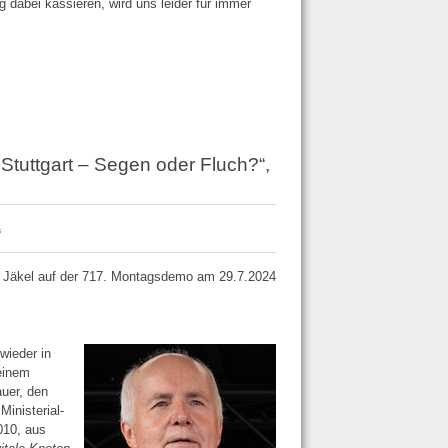
 dabei kassieren, wird uns leider für immer
 Stuttgart – Segen oder Fluch?“,
“
g Jäkel auf der 717. Montagsdemo am 29.7.2024
wieder in
einem
auer, den
inisterial­
010, aus