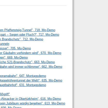
em Pfaffensteig-Tunnel", 718. Mo-Demo
ttgart – Segen oder Fluch?“, 717. Mo-Demo
m Brandschutz", 712. Mo-Demo
unneln
 besser", 705. Mo-Demo
r Gäubahn verhindern wird", 670. Mo-Demo
ren", 669. Mo-Demo
liche S21-Brandschutz", 663. Mo-Demo
senbahn wird immer schlimmer“, 662. Mo-Demo
anoramabahn", 647. Montagsdemo
n Doppelröhrentunnel der Welt!“, 635. Mo-Demo
 Hauptbahnhof“, 631. Montagsdemo
ißgriff"
21-Absacker in Obertürkheim“, 616. Mo-Demo
l sein Jubiläum würdig begehen", 613. Mo-Demo
", 609. Mo-Demo