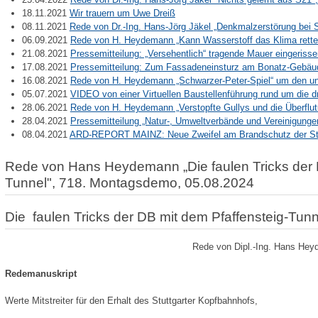
18.11.2021
Wir trauern um Uwe Dreiß
08.11.2021
Rede von Dr.-Ing. Hans-Jörg Jäkel „Denkmalzerstörung bei 
06.09.2021
Rede von H. Heydemann „Kann Wasserstoff das Klima rett
21.08.2021
Pressemitteilung: „Versehentlich“ tragende Mauer eingeriss
17.08.2021
Pressemitteilung: Zum Fassadeneinsturz am Bonatz-Gebäud
16.08.2021
Rede von H. Heydemann „Schwarzer-Peter-Spiel“ um den u
05.07.2021
VIDEO von einer Virtuellen Baustellenführung rund um die d
28.06.2021
Rede von H. Heydemann „Verstopfte Gullys und die Überflu
28.04.2021
Pressemitteilung „Natur-, Umweltverbände und Vereinigunge
08.04.2021
ARD-REPORT MAINZ: Neue Zweifel am Brandschutz der Stu
Rede von Hans Heydemann „Die faulen Tricks der D
Tunnel", 718. Montagsdemo, 05.08.2024
Die faulen Tricks der DB mit dem Pfaffensteig-Tunn
Rede von Dipl.-Ing. Hans He
Redemanuskript
Werte Mitstreiter für den Erhalt des Stuttgarter Kopfbahnhofs,