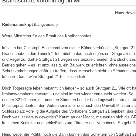
Brandschutz vorbeimogeln will
Hans Heyde
Redemanuskript
(Langversion)
Werte Mitstreiter für den Erhalt des Kopfbahnhofes,
kürzlich hat Christoph Engelhardt von dieser Bühne verkündet: „Stuttgart 21 i
Brandschutz in den Tunneln“. Ich möchte das noch ergänzen: Ginge alles n
und Regel zu, dürfte Stuttgart 21 wegen des unzureichenden Brandschutzes 
Betrieb gehen – es ist unzulässig, ein Bauwerk zu errichten, ohne ausreich
Schutzvorkehrungen dafür zu treffen, dass Menschen nicht zu Schaden k
können. Damit wäre Stuttgart 21 tot - eigentlich.
Doch Totgesagte leben bekanntlich länger – so auch Stuttgart 21. Wie oft 
Irrsinnsvorhabens erwartet – und sind immer wieder enttäuscht worden. So
erkläre S21-Gegner, mit unseren Stimmen bei der Landtagswahl erstmals stär
Ministerpräsidenten, den Verkehrsminister und auch den Umwelt-Minister s
Schlossplatz voreilig die Aufgabe des Vorhabens Stuttgart 21 bejubelt, das 
Doch was ist daraus geworden? Kaum an der Macht, mauserten sich die 
kritischen Begleiter und schließlich zum Förderer des Vorhabens. So geht Pol
Nein, weder die Politik noch die Bahn können das Scheitern von Stuttgart 2