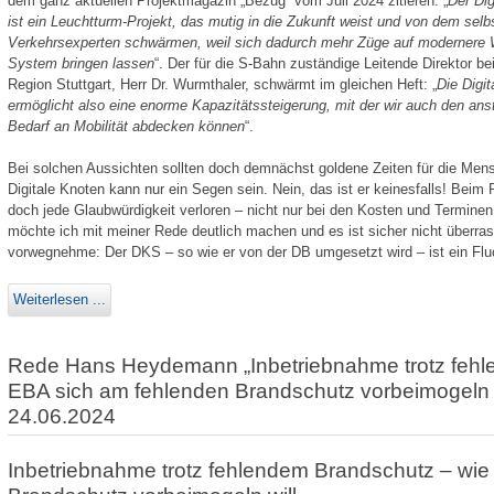
dem ganz aktuellen Projektmagazin „Bezug“ vom Juli 2024 zitieren: „
Der Dig
ist ein Leuchtturm-Projekt, das mutig in die Zukunft weist und von dem sel
Verkehrsexperten schwärmen, weil sich dadurch mehr Züge auf modernere 
System bringen lassen
“. Der für die S-Bahn zuständige Leitende Direktor b
Region Stuttgart, Herr Dr. Wurmthaler, schwärmt im gleichen Heft: „
Die Digit
ermöglicht also eine enorme Kapazitätssteigerung, mit der wir auch den an
Bedarf an Mobilität abdecken können
“.
Bei solchen Aussichten sollten doch demnächst goldene Zeiten für die Mens
Digitale Knoten kann nur ein Segen sein. Nein, das ist er keinesfalls! Beim 
doch jede Glaub­würdigkeit verloren – nicht nur bei den Kosten und Terminen,
möchte ich mit meiner Rede deutlich machen und es ist sicher nicht überrasc
vorwegnehme: Der DKS – so wie er von der DB umgesetzt wird – ist ein Fluc
Weiterlesen ...
Rede Hans Heydemann „Inbetriebnahme trotz fehl
EBA sich am fehlenden Brandschutz vorbeimogeln 
24.06.2024
Inbetriebnahme trotz fehlendem Brandschutz – wie