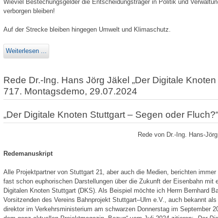
Wieviel Bestechungsgelder die Entscheidungsträger in Politik und Verwaltung
verborgen bleiben!
Auf der Strecke bleiben hingegen Umwelt und Klimaschutz.
Weiterlesen ...
Rede Dr.-Ing. Hans Jörg Jäkel „Der Digitale Knoten
717. Montagsdemo, 29.07.2024
„Der Digitale Knoten Stuttgart – Segen oder Fluch?
Rede von Dr.-Ing. Hans-Jör
Redemanuskript
Alle Projektpartner von Stuttgart 21, aber auch die Medien, berichten immer 
fast schon euphorischen Darstellungen über die Zukunft der Eisenbahn mit 
Digitalen Knoten Stuttgart (DKS). Als Beispiel möchte ich Herrn Bernhard B
Vorsitzenden des Vereins Bahnprojekt Stuttgart–Ulm e.V., auch bekannt als M
direktor im Verkehrsministerium am schwarzen Donnerstag im September 2