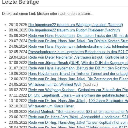
Letzte Beiträge
Direkt auf einen Link klicken oder nach unten blättern...
26.10.2025
Die Ingenieure22 trauern um Woflgang Jakubeit (Nachruf)
08.06.2025
Die Ingenieure22 trauern um Rudolf Pfleiderer (Nachruf)
05.08.2024
Rede von Hans Heydemann „Die faulen Tricks der DB mit d
29.07.2024
Rede von Dr.-Ing. Hans Jörg Jäkel „Der Digitale Knoten Stu
24.06.2024
Rede von Hans Heydemann „Inbetriebnahme trotz fehlende
02.05.2024
Pressekonferenz zum ungelösten Brandschutz in den S21-T
29.04.2024
Rede von Dieter Reicherter „Vertrauen ist gut, Kontrolle ist
07.08.2023
Rede von Jürgen Resch (DUH) „Wie die DUH die Kappung de
31.07.2023
Rede von Hans Heydemann „Betrug der DB mit den Rostroh
19.06.2023
Hans Heydemann „Brand im Terfener Tunnel und der untaug
12.06.2023
Rede von Dr.-Ing. Hans Jörg Jäkel „Die Zerstörung der Ei
24.05.2023
Wir trauern um Dr. Winfried Wolf
(Nachruf)
06.02.2023
Rede von Wolfgang Kuebart, „Gedanken zur Zukunft der P
07.11.2022
Dr. Chr. Engelhardt, „Hurra – wir eröffnen die gefährlichste
10.10.2022
Rede von Dr.-Ing. Hans-Jörg Jäkel, „100 Jahre Stuttgarter
02.10.2022
Wir trauern um Klaus Illmer
04.08.2022
Roland Morlock, "Betriebskonzept S21 ist ein planerischer M
20.06.2022
Rede von Dr. Hans-Jörg Jäkel, „Abgrundtief + bodenlos: S
23.05.2022
Rede von Dr.-Ing. Hans-Jörg Jäkel "Unser Kopfbahnhof sol
25.04.2022
Rede von Dr.-Ing. Hans-Jörg Jäkel "Nichts gelernt aus S21