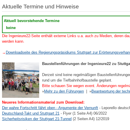
Aktuelle Termine und Hinweise
Aktuell bevorstehende Termine
keine
Die Ingenieure22-Seite enthält externe Links u.a. auch zu Medien, deren dau
werden kann.
→
Downloadseite des Regierungspräsidiums Stuttgart zur Erörterungsverha
Baustellenführungen der Ingenieure22 zu Stuttga
Derzeit sind keine regelmäßigen Baustellenführunge
rund um die Tiefbahnhofbaustelle geplant.
Bitte schauen Sie wegen event. Änderungen regelmä
»
Mehr zu den Führungen
| »
Beantwortung der tech
Neueres Informationsmaterial zum Download:
Der wahre Fortschritt fährt oben - Argumente der Vernunft
- Leporello deutsc
Deutschland-Takt und Stuttgart 21
- Flyer (1 Seite A4) 06/2022
Sicherheitsrisiken der Stuttgart 21-Tunnel
(2 Seiten A4) 12/2019