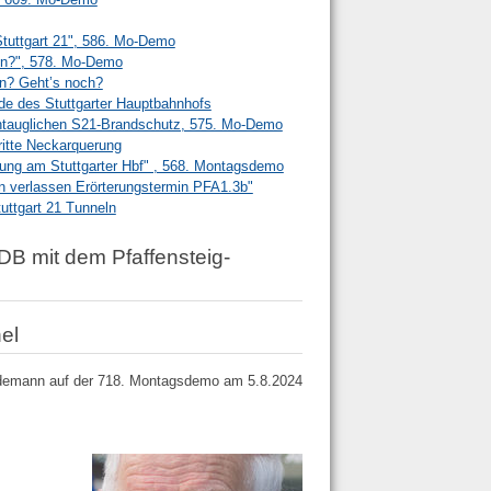
Stuttgart 21", 586. Mo-Demo
en?", 578. Mo-Demo
en? Geht’s noch?
e des Stuttgarter Hauptbahnhofs
ntauglichen S21-Brandschutz, 575. Mo-Demo
ritte Neckarquerung
tung am Stuttgarter Hbf" , 568. Montagsdemo
n verlassen Erörterungstermin PFA1.3b"
ttgart 21 Tunneln
B mit dem Pfaffensteig-
el
ydemann auf der 718. Montagsdemo am 5.8.2024