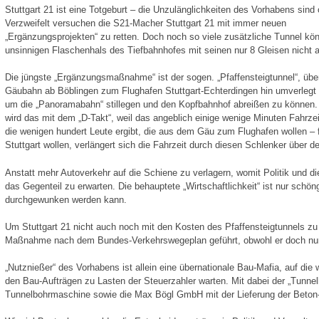
Stuttgart 21 ist eine Totgeburt – die Unzulänglichkeiten des Vorhabens sind 
Verzweifelt versuchen die S21-Macher Stuttgart 21 mit immer neuen
„Ergänzungsprojekten“ zu retten. Doch noch so viele zusätzliche Tunnel kö
unsinnigen Flaschenhals des Tiefbahnhofes mit seinen nur 8 Gleisen nicht 
Die jüngste „Ergänzungsmaßnahme“ ist der sogen. „Pfaffensteigtunnel“, übe
Gäubahn ab Böblingen zum Flughafen Stuttgart-Echterdingen hin umverlegt 
um die „Panoramabahn“ stillegen und den Kopfbahnhof abreißen zu können.
wird das mit dem „D-Takt“, weil das angeblich einige wenige Minuten Fahrze
die wenigen hundert Leute ergibt, die aus dem Gäu zum Flughafen wollen – f
Stuttgart wollen, verlängert sich die Fahrzeit durch diesen Schlenker über d
Anstatt mehr Autoverkehr auf die Schiene zu verlagern, womit Politik und di
das Gegenteil zu erwarten. Die behauptete „Wirtschaftlichkeit“ ist nur schö
durchgewunken werden kann.
Um Stuttgart 21 nicht auch noch mit den Kosten des Pfaffensteigtunnels zu 
Maßnahme nach dem Bundes-Verkehrswegeplan geführt, obwohl er doch nur f
„Nutznießer“ des Vorhabens ist allein eine übernationale Bau-Mafia, auf die
den Bau-Aufträgen zu Lasten der Steuerzahler warten. Mit dabei der „Tunnel
Tunnelbohrmaschine sowie die Max Bögl GmbH mit der Lieferung der Beton-Fe