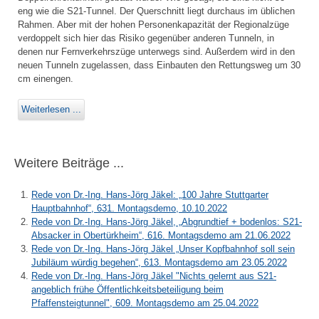
eng wie die S21-Tunnel. Der Querschnitt liegt durchaus im üblichen
Rahmen. Aber mit der hohen Personenkapazität der Regionalzüge
verdoppelt sich hier das Risiko gegenüber anderen Tunneln, in
denen nur Fernverkehrszüge unterwegs sind. Außerdem wird in den
neuen Tunneln zugelassen, dass Einbauten den Rettungsweg um 30
cm einengen.
Weiterlesen ...
Weitere Beiträge ...
Rede von Dr.-Ing. Hans-Jörg Jäkel: „100 Jahre Stuttgarter
Hauptbahnhof“, 631. Montagsdemo, 10.10.2022
Rede von Dr.-Ing. Hans-Jörg Jäkel, „Abgrundtief + bodenlos: S21-
Absacker in Obertürkheim“, 616. Montagsdemo am 21.06.2022
Rede von Dr.-Ing. Hans-Jörg Jäkel „Unser Kopfbahnhof soll sein
Jubiläum würdig begehen“, 613. Montagsdemo am 23.05.2022
Rede von Dr.-Ing. Hans-Jörg Jäkel "Nichts gelernt aus S21-
angeblich frühe Öffentlichkeitsbeteiligung beim
Pfaffensteigtunnel", 609. Montagsdemo am 25.04.2022