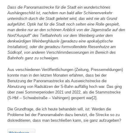
Dass die Panoramastrecke für die Stadt ein wunderschönes
Aushängeschild ist, nachdem nun bald aller Schienenverkehr
unterirdisch durch die Stadt geleitet wird, das wird nie als Grund
aufgeführt. Optik hat für die Stadt noch selten eine Rolle gespielt,
man denke nur an den schönen Anblick von der Jägerstraße auf den
Nord“Auspuff“ des Tiefbahnhofs vor dem Weinberg unter dem
denkwürdigen Weinberghäusle (geradezu eine apokalyptische
Installation), oder die geradezu formvollendete Riesenhutze am
Südkopf, von anderen Verschlimmbesserungen im Bereich des
Bahnhofs ganz zu schweigen.
Aus verschiedenen Veröffentlichungen (Zeitung, Pressemeldungen)
konnte man in den letzten Monaten erfahren, dass bei der
Benutzung der Panoramastrecke als Ausweichstrecke die
Abnutzung von Radsätzen der S-Bahn auffällig hoch war. Das ging
über zwei Sommerperioden 2021 und 2022, als die Stammstrecke
(S-Hbf – Schwabstraße – Vaihingen) gesperrt war[2].
Die Grundfrage, die ich heute behandeln will, ist: Werden die
Probleme bei der Panoramabahn dazu benutzt, die Strecke so zu
diskreditieren, dass man beschließen kann, sie ganz aufzugeben?