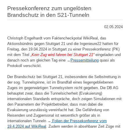
Pressekonferenz zum ungelösten
Brandschutz in den S21-Tunneln
02.05.2024
Christoph Engelhardt vom Faktencheckpotal WikiReal, das
Aktionsbündnis gegen Stuttgart 21 und die Ingenieure22 hatten für
Freitag, den 19.04.2024 in Stuttgart zu einer Pressekonferenz (PK)
mit dem Titel
„Kein Zug wird fahren bei Stuttgart 21“
eingeladen und
danach noch am gleichen Tag eine →
Pressemitteilung
quasi als
Protokoll verschickt.
Der Brandschutz bei Stuttgart 21, insbesondere die Selbstrettung in
der sog. Tunnelspinne, ist im Brandfall eines liegengebliebenen
Zuges im gegenwärtigen Tunnelsystem nicht gegeben. Die DB AG
behauptet zwar, dass die Tunnelsicherheit (Evakuierung)
internationalen Standards entspräche, doch zeigen Simulationen mit
den Parametern der Projektbetreiber, dass man dabei die
Evakuierung unzulässig vereinfacht hat. Die Gefährdung von
Reisenden und Zugpersonal ist wesentlich größer als in
internationalen Tunneln →
Folien der Pressekonferenz vom
19.4.2024 auf WikiReal
. Zudem werden in absehbarer Zeit Züge mit