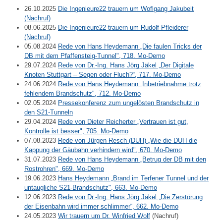
26.10.2025
Die Ingenieure22 trauern um Woflgang Jakubeit
(Nachruf)
08.06.2025
Die Ingenieure22 trauern um Rudolf Pfleiderer
(Nachruf)
05.08.2024
Rede von Hans Heydemann „Die faulen Tricks der
DB mit dem Pfaffensteig-Tunnel", 718. Mo-Demo
29.07.2024
Rede von Dr.-Ing. Hans Jörg Jäkel „Der Digitale
Knoten Stuttgart – Segen oder Fluch?“, 717. Mo-Demo
24.06.2024
Rede von Hans Heydemann „Inbetriebnahme trotz
fehlendem Brandschutz", 712. Mo-Demo
02.05.2024
Pressekonferenz zum ungelösten Brandschutz in
den S21-Tunneln
29.04.2024
Rede von Dieter Reicherter „Vertrauen ist gut,
Kontrolle ist besser", 705. Mo-Demo
07.08.2023
Rede von Jürgen Resch (DUH) „Wie die DUH die
Kappung der Gäubahn verhindern wird", 670. Mo-Demo
31.07.2023
Rede von Hans Heydemann „Betrug der DB mit den
Rostrohren", 669. Mo-Demo
19.06.2023
Hans Heydemann „Brand im Terfener Tunnel und der
untaugliche S21-Brandschutz", 663. Mo-Demo
12.06.2023
Rede von Dr.-Ing. Hans Jörg Jäkel „Die Zerstörung
der Eisenbahn wird immer schlimmer“, 662. Mo-Demo
24.05.2023
Wir trauern um Dr. Winfried Wolf
(Nachruf)