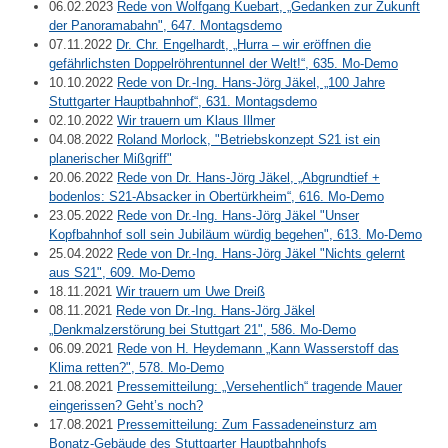
06.02.2023
Rede von Wolfgang Kuebart, „Gedanken zur Zukunft
der Panoramabahn", 647. Montagsdemo
07.11.2022
Dr. Chr. Engelhardt, „Hurra – wir eröffnen die
gefährlichsten Doppelröhrentunnel der Welt!“, 635. Mo-Demo
10.10.2022
Rede von Dr.-Ing. Hans-Jörg Jäkel, „100 Jahre
Stuttgarter Hauptbahnhof“, 631. Montagsdemo
02.10.2022
Wir trauern um Klaus Illmer
04.08.2022
Roland Morlock, "Betriebskonzept S21 ist ein
planerischer Mißgriff"
20.06.2022
Rede von Dr. Hans-Jörg Jäkel, „Abgrundtief +
bodenlos: S21-Absacker in Obertürkheim“, 616. Mo-Demo
23.05.2022
Rede von Dr.-Ing. Hans-Jörg Jäkel "Unser
Kopfbahnhof soll sein Jubiläum würdig begehen", 613. Mo-Demo
25.04.2022
Rede von Dr.-Ing. Hans-Jörg Jäkel "Nichts gelernt
aus S21", 609. Mo-Demo
18.11.2021
Wir trauern um Uwe Dreiß
08.11.2021
Rede von Dr.-Ing. Hans-Jörg Jäkel
„Denkmalzerstörung bei Stuttgart 21", 586. Mo-Demo
06.09.2021
Rede von H. Heydemann „Kann Wasserstoff das
Klima retten?", 578. Mo-Demo
21.08.2021
Pressemitteilung: „Versehentlich“ tragende Mauer
eingerissen? Geht’s noch?
17.08.2021
Pressemitteilung: Zum Fassadeneinsturz am
Bonatz-Gebäude des Stuttgarter Hauptbahnhofs