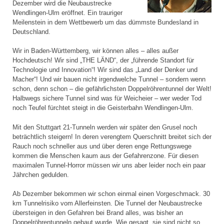
Dezember wird die Neubaustrecke
Wendlingen-Ulm eröffnet. Ein trauriger
Meilenstein in dem Wettbewerb um das dümmste Bundesland in
Deutschland.
Wir in Baden-Württemberg, wir können alles – alles außer
Hochdeutsch! Wir sind „THE LÄND“, der „führende Standort für
Technologie und Innovation“! Wir sind das „Land der Denker und
Macher“! Und wir bauen nicht irgendwelche Tunnel – sondern wenn
schon, denn schon – die gefährlichsten Doppelröhrentunnel der Welt!
Halbwegs sichere Tunnel sind was für Weicheier – wer weder Tod
noch Teufel fürchtet steigt in die Geisterbahn Wendlingen-Ulm.
Mit den Stuttgart 21-Tunneln werden wir später den Grusel noch
beträchtlich steigern! In deren verengtem Querschnitt breitet sich der
Rauch noch schneller aus und über deren enge Rettungswege
kommen die Menschen kaum aus der Gefahrenzone. Für diesen
maximalen Tunnel-Horror müssen wir uns aber leider noch ein paar
Jährchen gedulden.
Ab Dezember bekommen wir schon einmal einen Vorgeschmack. 30
km Tunnelrisiko vom Allerfeinsten. Die Tunnel der Neubaustrecke
übersteigen in den Gefahren bei Brand alles, was bisher an
Doppelröhrentunneln gebaut wurde. Wie gesagt, sie sind nicht so