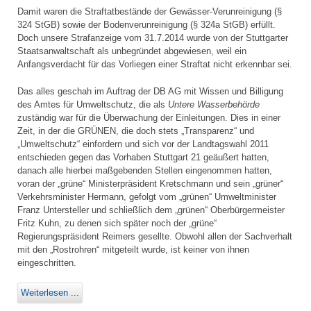
Damit waren die Straftatbestände der Gewässer-Verunreinigung (§
324 StGB) sowie der Bodenverunreinigung (§ 324a StGB) erfüllt.
Doch unsere Strafanzeige vom 31.7.2014 wurde von der Stuttgarter
Staatsanwaltschaft als unbegründet abgewiesen, weil ein
Anfangsverdacht für das Vorliegen einer Straftat nicht erkennbar sei.
Das alles geschah im Auftrag der DB AG mit Wissen und Billigung
des Amtes für Umweltschutz, die als
Untere Wasserbehörde
zuständig war für die Überwachung der Einleitungen. Dies in einer
Zeit, in der die GRÜNEN, die doch stets „Transparenz“ und
„Umweltschutz“ einfordern und sich vor der Landtagswahl 2011
entschieden gegen das Vorhaben Stuttgart 21 geäußert hatten,
danach alle hierbei maßgebenden Stellen eingenommen hatten,
voran der „grüne“ Ministerpräsident Kretschmann und sein „grüner“
Verkehrsminister Hermann, gefolgt vom „grünen“ Umweltminister
Franz Untersteller und schließlich dem „grünen“ Oberbürgermeister
Fritz Kuhn, zu denen sich später noch der „grüne“
Regierungspräsident Reimers gesellte. Obwohl allen der Sachverhalt
mit den „Rostrohren“ mitgeteilt wurde, ist keiner von ihnen
eingeschritten.
Weiterlesen ...