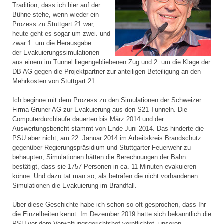
Tradition, dass ich hier auf der
Bühne stehe, wenn wieder ein
Prozess zu Stuttgart 21 war,
heute geht es sogar um zwei. und
zwar 1. um die Herausgabe
der Evakuierungssimulationen
aus einem im Tunnel liegengebliebenen Zug und 2. um die Klage der
DB AG gegen die Projektpartner zur anteiligen Beteiligung an den
Mehrkosten von Stuttgart 21.
Ich beginne mit dem Prozess zu den Simulationen der Schweizer
Firma Gruner AG zur Evakuierung aus den S21-Tunneln. Die
Computerdurchläufe dauerten bis März 2014 und der
Auswertungsbericht stammt von Ende Juni 2014. Das hinderte die
PSU aber nicht, am 22. Januar 2014 im Arbeitskreis Brandschutz
gegenüber Regierungspräsidium und Stuttgarter Feuerwehr zu
behaupten, Simulationen hätten die Berechnungen der Bahn
bestätigt, dass sie 1757 Personen in ca. 11 Minuten evakuieren
könne. Und dazu tat man so, als beträfen die nicht vorhandenen
Simulationen die Evakuierung im Brandfall.
Über diese Geschichte habe ich schon so oft gesprochen, dass Ihr
die Einzelheiten kennt. Im Dezember 2019 hatte sich bekanntlich die
PSU vor dem Verwaltungsgerichtshof verpflichtet, unseren