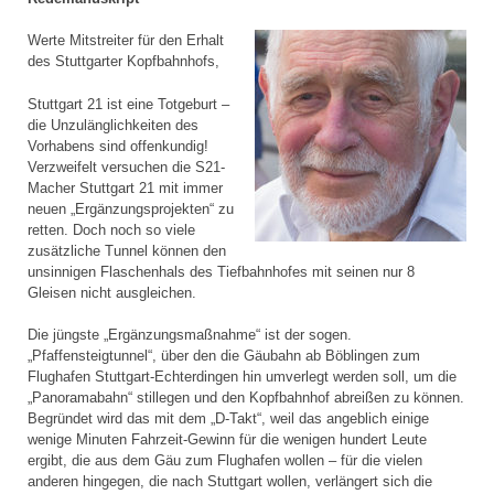
Werte Mitstreiter für den Erhalt
des Stuttgarter Kopfbahnhofs,
Stuttgart 21 ist eine Totgeburt –
die Unzulänglichkeiten des
Vorhabens sind offenkundig!
Verzweifelt versuchen die S21-
Macher Stuttgart 21 mit immer
neuen „Ergänzungsprojekten“ zu
retten. Doch noch so viele
zusätzliche Tunnel können den
unsinnigen Flaschenhals des Tiefbahnhofes mit seinen nur 8
Gleisen nicht ausgleichen.
Die jüngste „Ergänzungsmaßnahme“ ist der sogen.
„Pfaffensteigtunnel“, über den die Gäubahn ab Böblingen zum
Flughafen Stuttgart-Echterdingen hin umverlegt werden soll, um die
„Panoramabahn“ stillegen und den Kopfbahnhof abreißen zu können.
Begründet wird das mit dem „D-Takt“, weil das angeblich einige
wenige Minuten Fahrzeit-Gewinn für die wenigen hundert Leute
ergibt, die aus dem Gäu zum Flughafen wollen – für die vielen
anderen hingegen, die nach Stuttgart wollen, verlängert sich die