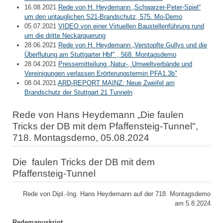
16.08.2021
Rede von H. Heydemann „Schwarzer-Peter-Spiel“
um den untauglichen S21-Brandschutz, 575. Mo-Demo
05.07.2021
VIDEO von einer Virtuellen Baustellenführung rund
um die dritte Neckarquerung
28.06.2021
Rede von H. Heydemann „Verstopfte Gullys und die
Überflutung am Stuttgarter Hbf" , 568. Montagsdemo
28.04.2021
Pressemitteilung „Natur-, Umweltverbände und
Vereinigungen verlassen Erörterungstermin PFA1.3b"
08.04.2021
ARD-REPORT MAINZ: Neue Zweifel am
Brandschutz der Stuttgart 21 Tunneln
Rede von Hans Heydemann „Die faulen
Tricks der DB mit dem Pfaffensteig-Tunnel",
718. Montagsdemo, 05.08.2024
Die faulen Tricks der DB mit dem
Pfaffensteig-Tunnel
Rede von Dipl.-Ing. Hans Heydemann auf der 718. Montagsdemo
am 5.8.2024
Redemanuskript