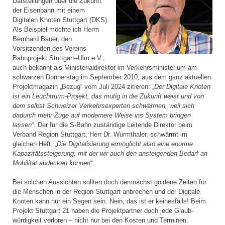
Darstellungen über die Zukunft
der Eisenbahn mit einem
Digitalen Knoten Stuttgart (DKS).
Als Beispiel möchte ich Herrn
Bernhard Bauer, den
Vorsitzenden des Vereins
Bahnprojekt Stuttgart–Ulm e.V.,
auch bekannt als Ministerial­direktor im Verkehrsministerium am
schwarzen Donnerstag im September 2010, aus dem ganz aktuellen
Projektmagazin „Bezug“ vom Juli 2024 zitieren: „
Der Digitale Knoten
ist ein Leuchtturm-Projekt, das mutig in die Zukunft weist und von
dem selbst Schweizer Verkehrsexperten schwärmen, weil sich
dadurch mehr Züge auf modernere Weise ins System bringen
lassen
“. Der für die S-Bahn zuständige Leitende Direktor beim
Verband Region Stuttgart, Herr Dr. Wurmthaler, schwärmt im
gleichen Heft: „
Die Digitalisierung ermöglicht also eine enorme
Kapazitätssteigerung, mit der wir auch den ansteigenden Bedarf an
Mobilität abdecken können
“.
Bei solchen Aussichten sollten doch demnächst goldene Zeiten für
die Menschen in der Region Stuttgart anbrechen und der Digitale
Knoten kann nur ein Segen sein. Nein, das ist er keinesfalls! Beim
Projekt Stuttgart 21 haben die Projektpartner doch jede Glaub­
würdigkeit verloren – nicht nur bei den Kosten und Terminen,