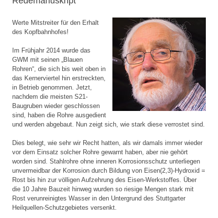
Redemanuskript
Werte Mitstreiter für den Erhalt
des Kopfbahnhofes!
Im Frühjahr 2014 wurde das
GWM mit seinen „Blauen
Rohren“, die sich bis weit oben in
das Kernerviertel hin erstreckten,
in Betrieb genommen. Jetzt,
nachdem die meisten S21-
Baugruben wieder geschlossen
sind, haben die Rohre ausgedient
und werden abgebaut. Nun zeigt sich, wie stark diese verrostet sind.
Dies belegt, wie sehr wir Recht hatten, als wir damals immer wieder
vor dem Einsatz solcher Rohre gewarnt haben, aber nie gehört
worden sind. Stahlrohre ohne inneren Korrosionsschutz unterliegen
unvermeidbar der Korrosion durch Bildung von Eisen(2,3)-Hydroxid =
Rost bis hin zur völligen Aufzehrung des Eisen-Werkstoffes. Über
die 10 Jahre Bauzeit hinweg wurden so riesige Mengen stark mit
Rost verunreinigtes Wasser in den Untergrund des Stuttgarter
Heilquellen-Schutzgebietes versenkt.