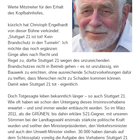
Werte Mitstreiter für den Erhalt
des Kopfbahnhofes,
kürzlich hat Christoph Engelhardt
von dieser Bühne verkündet:
„Stuttgart 21 ist tot! Kein
Brandschutz in den Tunneln“. Ich
möchte das noch ergänzen:
Ginge alles nach Recht und
Regel zu, dürfte Stuttgart 21 wegen des unzureichenden
Brandschutzes nicht in Betrieb gehen – es ist unzulässig, ein
Bauwerk zu errichten, ohne ausreichende Schutzvorkehrungen dafür
zu treffen, dass Menschen nicht zu Schaden kommen können.
Damit wäre Stuttgart 21 tot - eigentlich.
Doch Totgesagte leben bekanntlich länger – so auch Stuttgart 21.
Wie oft haben wir schon den Untergang dieses Irrsinnsvorhabens
erwartet – und sind immer wieder enttäuscht worden. So im März
2011, als die GRÜNEN, bis dahin erkläre S21-Gegner, mit unseren
Stimmen bei der Landtagswahl erstmals stärkste politische Kraft
wurden und seither den Ministerpräsidenten, den Verkehrsminister
und auch den Umwelt-Minister stellen. 30.000 haben damals auf
dem Schlossplatz voreilig die Aufgabe des Vorhabens Stuttgart 21