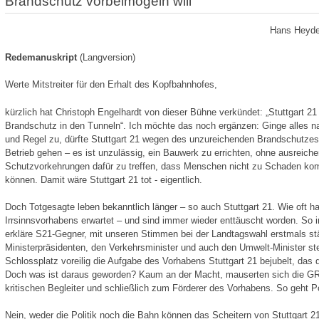
Brandschutz vorbeimogeln will
Hans Heyde
Redemanuskript
(Langversion)
Werte Mitstreiter für den Erhalt des Kopfbahnhofes,
kürzlich hat Christoph Engelhardt von dieser Bühne verkündet: „Stuttgart 21 i
Brandschutz in den Tunneln“. Ich möchte das noch ergänzen: Ginge alles n
und Regel zu, dürfte Stuttgart 21 wegen des unzureichenden Brandschutzes 
Betrieb gehen – es ist unzulässig, ein Bauwerk zu errichten, ohne ausreich
Schutzvorkehrungen dafür zu treffen, dass Menschen nicht zu Schaden k
können. Damit wäre Stuttgart 21 tot - eigentlich.
Doch Totgesagte leben bekanntlich länger – so auch Stuttgart 21. Wie oft 
Irrsinnsvorhabens erwartet – und sind immer wieder enttäuscht worden. So
erkläre S21-Gegner, mit unseren Stimmen bei der Landtagswahl erstmals stär
Ministerpräsidenten, den Verkehrsminister und auch den Umwelt-Minister s
Schlossplatz voreilig die Aufgabe des Vorhabens Stuttgart 21 bejubelt, das 
Doch was ist daraus geworden? Kaum an der Macht, mauserten sich die 
kritischen Begleiter und schließlich zum Förderer des Vorhabens. So geht Pol
Nein, weder die Politik noch die Bahn können das Scheitern von Stuttgart 2