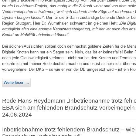
dem ganz aktuellen Projektmagazin „Bezug“ vom Juli 2024 zitieren: „
Der Dig
ist ein Leuchtturm-Projekt, das mutig in die Zukunft weist und von dem sel
Verkehrsexperten schwärmen, weil sich dadurch mehr Züge auf modernere 
System bringen lassen
“. Der für die S-Bahn zuständige Leitende Direktor b
Region Stuttgart, Herr Dr. Wurmthaler, schwärmt im gleichen Heft: „
Die Digit
ermöglicht also eine enorme Kapazitätssteigerung, mit der wir auch den an
Bedarf an Mobilität abdecken können
“.
Bei solchen Aussichten sollten doch demnächst goldene Zeiten für die Mens
Digitale Knoten kann nur ein Segen sein. Nein, das ist er keinesfalls! Beim 
doch jede Glaub­würdigkeit verloren – nicht nur bei den Kosten und Terminen,
möchte ich mit meiner Rede deutlich machen und es ist sicher nicht überrasc
vorwegnehme: Der DKS – so wie er von der DB umgesetzt wird – ist ein Fluc
Weiterlesen ...
Rede Hans Heydemann „Inbetriebnahme trotz fehl
EBA sich am fehlenden Brandschutz vorbeimogeln 
24.06.2024
Inbetriebnahme trotz fehlendem Brandschutz – wie