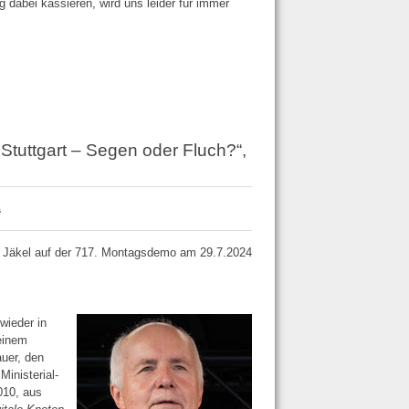
 dabei kassieren, wird uns leider für immer
 Stuttgart – Segen oder Fluch?“,
“
g Jäkel auf der 717. Montagsdemo am 29.7.2024
wieder in
einem
auer, den
inisterial­
010, aus