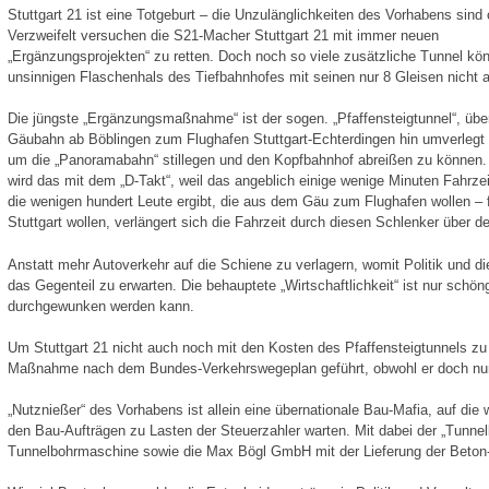
Stuttgart 21 ist eine Totgeburt – die Unzulänglichkeiten des Vorhabens sind 
Verzweifelt versuchen die S21-Macher Stuttgart 21 mit immer neuen
„Ergänzungsprojekten“ zu retten. Doch noch so viele zusätzliche Tunnel kö
unsinnigen Flaschenhals des Tiefbahnhofes mit seinen nur 8 Gleisen nicht 
Die jüngste „Ergänzungsmaßnahme“ ist der sogen. „Pfaffensteigtunnel“, übe
Gäubahn ab Böblingen zum Flughafen Stuttgart-Echterdingen hin umverlegt 
um die „Panoramabahn“ stillegen und den Kopfbahnhof abreißen zu können.
wird das mit dem „D-Takt“, weil das angeblich einige wenige Minuten Fahrze
die wenigen hundert Leute ergibt, die aus dem Gäu zum Flughafen wollen – f
Stuttgart wollen, verlängert sich die Fahrzeit durch diesen Schlenker über d
Anstatt mehr Autoverkehr auf die Schiene zu verlagern, womit Politik und di
das Gegenteil zu erwarten. Die behauptete „Wirtschaftlichkeit“ ist nur schö
durchgewunken werden kann.
Um Stuttgart 21 nicht auch noch mit den Kosten des Pfaffensteigtunnels zu 
Maßnahme nach dem Bundes-Verkehrswegeplan geführt, obwohl er doch nur f
„Nutznießer“ des Vorhabens ist allein eine übernationale Bau-Mafia, auf die
den Bau-Aufträgen zu Lasten der Steuerzahler warten. Mit dabei der „Tunnel
Tunnelbohrmaschine sowie die Max Bögl GmbH mit der Lieferung der Beton-Fe