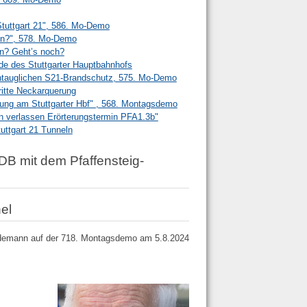
Stuttgart 21", 586. Mo-Demo
en?", 578. Mo-Demo
en? Geht’s noch?
e des Stuttgarter Hauptbahnhofs
ntauglichen S21-Brandschutz, 575. Mo-Demo
ritte Neckarquerung
tung am Stuttgarter Hbf" , 568. Montagsdemo
n verlassen Erörterungstermin PFA1.3b"
ttgart 21 Tunneln
B mit dem Pfaffensteig-
el
ydemann auf der 718. Montagsdemo am 5.8.2024