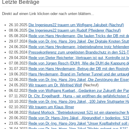
Letzte Beiträge
Direkt auf einen Link klicken oder nach unten blättern...
26.10.2025
Die Ingenieure22 trauern um Woflgang Jakubeit (Nachruf)
08.06.2025
Die Ingenieure22 trauern um Rudolf Pfleiderer (Nachruf)
05.08.2024
Rede von Hans Heydemann „Die faulen Tricks der DB mit d
29.07.2024
Rede von Dr.-Ing. Hans Jörg Jäkel „Der Digitale Knoten Stu
24.06.2024
Rede von Hans Heydemann „Inbetriebnahme trotz fehlende
02.05.2024
Pressekonferenz zum ungelösten Brandschutz in den S21-T
29.04.2024
Rede von Dieter Reicherter „Vertrauen ist gut, Kontrolle ist
07.08.2023
Rede von Jürgen Resch (DUH) „Wie die DUH die Kappung de
31.07.2023
Rede von Hans Heydemann „Betrug der DB mit den Rostroh
19.06.2023
Hans Heydemann „Brand im Terfener Tunnel und der untaug
12.06.2023
Rede von Dr.-Ing. Hans Jörg Jäkel „Die Zerstörung der Ei
24.05.2023
Wir trauern um Dr. Winfried Wolf
(Nachruf)
06.02.2023
Rede von Wolfgang Kuebart, „Gedanken zur Zukunft der P
07.11.2022
Dr. Chr. Engelhardt, „Hurra – wir eröffnen die gefährlichste
10.10.2022
Rede von Dr.-Ing. Hans-Jörg Jäkel, „100 Jahre Stuttgarter
02.10.2022
Wir trauern um Klaus Illmer
04.08.2022
Roland Morlock, "Betriebskonzept S21 ist ein planerischer M
20.06.2022
Rede von Dr. Hans-Jörg Jäkel, „Abgrundtief + bodenlos: S
23.05.2022
Rede von Dr.-Ing. Hans-Jörg Jäkel "Unser Kopfbahnhof sol
25.04.2022
Rede von Dr.-Ing. Hans-Jörg Jäkel "Nichts gelernt aus S21