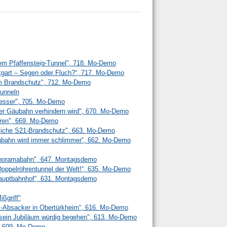
em Pfaffensteig-Tunnel", 718. Mo-Demo
ttgart – Segen oder Fluch?“, 717. Mo-Demo
m Brandschutz", 712. Mo-Demo
unneln
 besser", 705. Mo-Demo
r Gäubahn verhindern wird", 670. Mo-Demo
ren", 669. Mo-Demo
liche S21-Brandschutz", 663. Mo-Demo
senbahn wird immer schlimmer“, 662. Mo-Demo
anoramabahn", 647. Montagsdemo
n Doppelröhrentunnel der Welt!“, 635. Mo-Demo
 Hauptbahnhof“, 631. Montagsdemo
ißgriff"
21-Absacker in Obertürkheim“, 616. Mo-Demo
l sein Jubiläum würdig begehen", 613. Mo-Demo
", 609. Mo-Demo