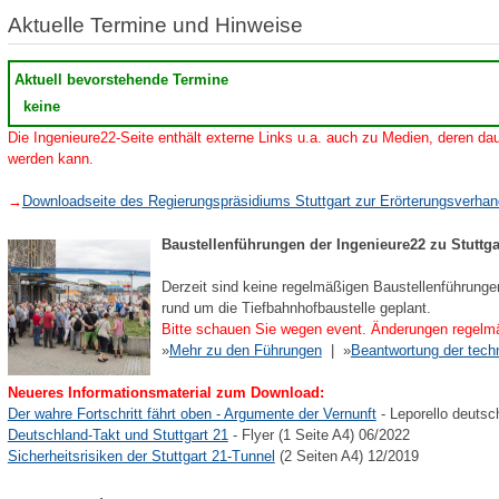
Aktuelle Termine und Hinweise
Aktuell bevorstehende Termine
keine
Die Ingenieure22-Seite enthält externe Links u.a. auch zu Medien, deren dau
werden kann.
→
Downloadseite des Regierungspräsidiums Stuttgart zur Erörterungsverha
Baustellenführungen der Ingenieure22 zu Stuttga
Derzeit sind keine regelmäßigen Baustellenführunge
rund um die Tiefbahnhofbaustelle geplant.
Bitte schauen Sie wegen event. Änderungen regelmä
»
Mehr zu den Führungen
| »
Beantwortung der tech
Neueres Informationsmaterial zum Download:
Der wahre Fortschritt fährt oben - Argumente der Vernunft
- Leporello deutsc
Deutschland-Takt und Stuttgart 21
- Flyer (1 Seite A4) 06/2022
Sicherheitsrisiken der Stuttgart 21-Tunnel
(2 Seiten A4) 12/2019