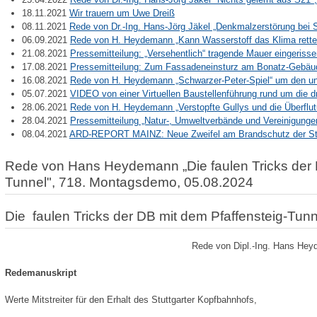
18.11.2021
Wir trauern um Uwe Dreiß
08.11.2021
Rede von Dr.-Ing. Hans-Jörg Jäkel „Denkmalzerstörung bei 
06.09.2021
Rede von H. Heydemann „Kann Wasserstoff das Klima rett
21.08.2021
Pressemitteilung: „Versehentlich“ tragende Mauer eingeriss
17.08.2021
Pressemitteilung: Zum Fassadeneinsturz am Bonatz-Gebäud
16.08.2021
Rede von H. Heydemann „Schwarzer-Peter-Spiel“ um den u
05.07.2021
VIDEO von einer Virtuellen Baustellenführung rund um die d
28.06.2021
Rede von H. Heydemann „Verstopfte Gullys und die Überflu
28.04.2021
Pressemitteilung „Natur-, Umweltverbände und Vereinigunge
08.04.2021
ARD-REPORT MAINZ: Neue Zweifel am Brandschutz der Stu
Rede von Hans Heydemann „Die faulen Tricks der D
Tunnel", 718. Montagsdemo, 05.08.2024
Die faulen Tricks der DB mit dem Pfaffensteig-Tunn
Rede von Dipl.-Ing. Hans He
Redemanuskript
Werte Mitstreiter für den Erhalt des Stuttgarter Kopfbahnhofs,