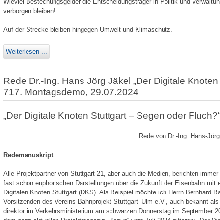
Wieviel Bestechungsgelder die Entscheidungsträger in Politik und Verwaltung
verborgen bleiben!
Auf der Strecke bleiben hingegen Umwelt und Klimaschutz.
Weiterlesen ...
Rede Dr.-Ing. Hans Jörg Jäkel „Der Digitale Knoten
717. Montagsdemo, 29.07.2024
„Der Digitale Knoten Stuttgart – Segen oder Fluch?
Rede von Dr.-Ing. Hans-Jör
Redemanuskript
Alle Projektpartner von Stuttgart 21, aber auch die Medien, berichten immer 
fast schon euphorischen Darstellungen über die Zukunft der Eisenbahn mit 
Digitalen Knoten Stuttgart (DKS). Als Beispiel möchte ich Herrn Bernhard B
Vorsitzenden des Vereins Bahnprojekt Stuttgart–Ulm e.V., auch bekannt als M
direktor im Verkehrsministerium am schwarzen Donnerstag im September 2