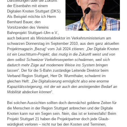
Darstellungen über die Zukunft
der Eisenbahn mit einem
Digitalen Knoten Stuttgart (DKS).
Als Beispiel möchte ich Herrn
Bernhard Bauer, den
Vorsitzenden des Vereins
Bahnprojekt Stuttgart–Ulm e.V.,
auch bekannt als Ministerial­direktor im Verkehrsministerium am
schwarzen Donnerstag im September 2010, aus dem ganz aktuellen
Projektmagazin „Bezug“ vom Juli 2024 zitieren: „
Der Digitale Knoten
ist ein Leuchtturm-Projekt, das mutig in die Zukunft weist und von
dem selbst Schweizer Verkehrsexperten schwärmen, weil sich
dadurch mehr Züge auf modernere Weise ins System bringen
lassen
“. Der für die S-Bahn zuständige Leitende Direktor beim
Verband Region Stuttgart, Herr Dr. Wurmthaler, schwärmt im
gleichen Heft: „
Die Digitalisierung ermöglicht also eine enorme
Kapazitätssteigerung, mit der wir auch den ansteigenden Bedarf an
Mobilität abdecken können
“.
Bei solchen Aussichten sollten doch demnächst goldene Zeiten für
die Menschen in der Region Stuttgart anbrechen und der Digitale
Knoten kann nur ein Segen sein. Nein, das ist er keinesfalls! Beim
Projekt Stuttgart 21 haben die Projektpartner doch jede Glaub­
würdigkeit verloren – nicht nur bei den Kosten und Terminen,