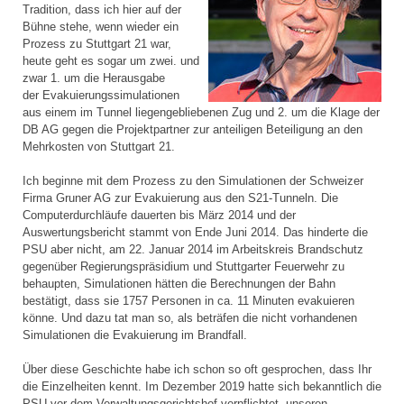
Tradition, dass ich hier auf der
Bühne stehe, wenn wieder ein
Prozess zu Stuttgart 21 war,
heute geht es sogar um zwei. und
zwar 1. um die Herausgabe
der Evakuierungssimulationen
aus einem im Tunnel liegengebliebenen Zug und 2. um die Klage der
DB AG gegen die Projektpartner zur anteiligen Beteiligung an den
Mehrkosten von Stuttgart 21.
Ich beginne mit dem Prozess zu den Simulationen der Schweizer
Firma Gruner AG zur Evakuierung aus den S21-Tunneln. Die
Computerdurchläufe dauerten bis März 2014 und der
Auswertungsbericht stammt von Ende Juni 2014. Das hinderte die
PSU aber nicht, am 22. Januar 2014 im Arbeitskreis Brandschutz
gegenüber Regierungspräsidium und Stuttgarter Feuerwehr zu
behaupten, Simulationen hätten die Berechnungen der Bahn
bestätigt, dass sie 1757 Personen in ca. 11 Minuten evakuieren
könne. Und dazu tat man so, als beträfen die nicht vorhandenen
Simulationen die Evakuierung im Brandfall.
Über diese Geschichte habe ich schon so oft gesprochen, dass Ihr
die Einzelheiten kennt. Im Dezember 2019 hatte sich bekanntlich die
PSU vor dem Verwaltungsgerichtshof verpflichtet, unseren