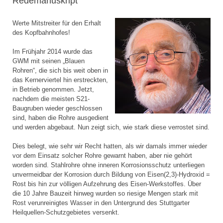
Redemanuskript
Werte Mitstreiter für den Erhalt
des Kopfbahnhofes!
Im Frühjahr 2014 wurde das
GWM mit seinen „Blauen
Rohren“, die sich bis weit oben in
das Kernerviertel hin erstreckten,
in Betrieb genommen. Jetzt,
nachdem die meisten S21-
Baugruben wieder geschlossen
sind, haben die Rohre ausgedient
und werden abgebaut. Nun zeigt sich, wie stark diese verrostet sind.
Dies belegt, wie sehr wir Recht hatten, als wir damals immer wieder
vor dem Einsatz solcher Rohre gewarnt haben, aber nie gehört
worden sind. Stahlrohre ohne inneren Korrosionsschutz unterliegen
unvermeidbar der Korrosion durch Bildung von Eisen(2,3)-Hydroxid =
Rost bis hin zur völligen Aufzehrung des Eisen-Werkstoffes. Über
die 10 Jahre Bauzeit hinweg wurden so riesige Mengen stark mit
Rost verunreinigtes Wasser in den Untergrund des Stuttgarter
Heilquellen-Schutzgebietes versenkt.