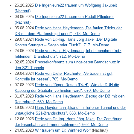
26.10.2025
Die Ingenieure22 trauern um Woflgang Jakubeit
(Nachruf)
08.06.2025
Die Ingenieure22 trauern um Rudolf Pfleiderer
(Nachruf)
05.08.2024
Rede von Hans Heydemann „Die faulen Tricks der
DB mit dem Pfaffensteig-Tunnel", 718. Mo-Demo
29.07.2024
Rede von Dr.-Ing. Hans Jörg Jäkel „Der Digitale
Knoten Stuttgart – Segen oder Fluch?“, 717. Mo-Demo
24.06.2024
Rede von Hans Heydemann „Inbetriebnahme trotz
fehlendem Brandschutz", 712. Mo-Demo
02.05.2024
Pressekonferenz zum ungelösten Brandschutz in
den S21-Tunneln
29.04.2024
Rede von Dieter Reicherter „Vertrauen ist gut,
Kontrolle ist besser", 705. Mo-Demo
07.08.2023
Rede von Jürgen Resch (DUH) „Wie die DUH die
Kappung der Gäubahn verhindern wird", 670. Mo-Demo
31.07.2023
Rede von Hans Heydemann „Betrug der DB mit den
Rostrohren", 669. Mo-Demo
19.06.2023
Hans Heydemann „Brand im Terfener Tunnel und der
untaugliche S21-Brandschutz", 663. Mo-Demo
12.06.2023
Rede von Dr.-Ing. Hans Jörg Jäkel „Die Zerstörung
der Eisenbahn wird immer schlimmer“, 662. Mo-Demo
24.05.2023
Wir trauern um Dr. Winfried Wolf
(Nachruf)