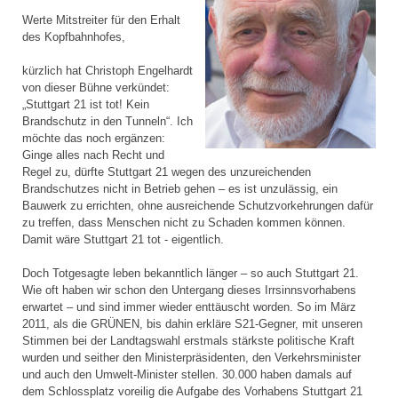
Werte Mitstreiter für den Erhalt
des Kopfbahnhofes,
kürzlich hat Christoph Engelhardt
von dieser Bühne verkündet:
„Stuttgart 21 ist tot! Kein
Brandschutz in den Tunneln“. Ich
möchte das noch ergänzen:
Ginge alles nach Recht und
Regel zu, dürfte Stuttgart 21 wegen des unzureichenden
Brandschutzes nicht in Betrieb gehen – es ist unzulässig, ein
Bauwerk zu errichten, ohne ausreichende Schutzvorkehrungen dafür
zu treffen, dass Menschen nicht zu Schaden kommen können.
Damit wäre Stuttgart 21 tot - eigentlich.
Doch Totgesagte leben bekanntlich länger – so auch Stuttgart 21.
Wie oft haben wir schon den Untergang dieses Irrsinnsvorhabens
erwartet – und sind immer wieder enttäuscht worden. So im März
2011, als die GRÜNEN, bis dahin erkläre S21-Gegner, mit unseren
Stimmen bei der Landtagswahl erstmals stärkste politische Kraft
wurden und seither den Ministerpräsidenten, den Verkehrsminister
und auch den Umwelt-Minister stellen. 30.000 haben damals auf
dem Schlossplatz voreilig die Aufgabe des Vorhabens Stuttgart 21