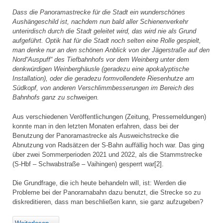
Dass die Panoramastrecke für die Stadt ein wunderschönes
Aushängeschild ist, nachdem nun bald aller Schienenverkehr
unterirdisch durch die Stadt geleitet wird, das wird nie als Grund
aufgeführt. Optik hat für die Stadt noch selten eine Rolle gespielt,
man denke nur an den schönen Anblick von der Jägerstraße auf den
Nord“Auspuff“ des Tiefbahnhofs vor dem Weinberg unter dem
denkwürdigen Weinberghäusle (geradezu eine apokalyptische
Installation), oder die geradezu formvollendete Riesenhutze am
Südkopf, von anderen Verschlimmbesserungen im Bereich des
Bahnhofs ganz zu schweigen.
Aus verschiedenen Veröffentlichungen (Zeitung, Pressemeldungen)
konnte man in den letzten Monaten erfahren, dass bei der
Benutzung der Panoramastrecke als Ausweichstrecke die
Abnutzung von Radsätzen der S-Bahn auffällig hoch war. Das ging
über zwei Sommerperioden 2021 und 2022, als die Stammstrecke
(S-Hbf – Schwabstraße – Vaihingen) gesperrt war[2].
Die Grundfrage, die ich heute behandeln will, ist: Werden die
Probleme bei der Panoramabahn dazu benutzt, die Strecke so zu
diskreditieren, dass man beschließen kann, sie ganz aufzugeben?