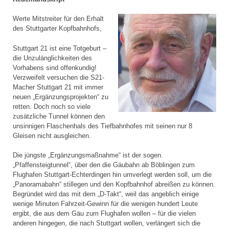
Werte Mitstreiter für den Erhalt
des Stuttgarter Kopfbahnhofs,
Stuttgart 21 ist eine Totgeburt –
die Unzulänglichkeiten des
Vorhabens sind offenkundig!
Verzweifelt versuchen die S21-
Macher Stuttgart 21 mit immer
neuen „Ergänzungsprojekten“ zu
retten. Doch noch so viele
zusätzliche Tunnel können den
unsinnigen Flaschenhals des Tiefbahnhofes mit seinen nur 8
Gleisen nicht ausgleichen.
Die jüngste „Ergänzungsmaßnahme“ ist der sogen.
„Pfaffensteigtunnel“, über den die Gäubahn ab Böblingen zum
Flughafen Stuttgart-Echterdingen hin umverlegt werden soll, um die
„Panoramabahn“ stillegen und den Kopfbahnhof abreißen zu können.
Begründet wird das mit dem „D-Takt“, weil das angeblich einige
wenige Minuten Fahrzeit-Gewinn für die wenigen hundert Leute
ergibt, die aus dem Gäu zum Flughafen wollen – für die vielen
anderen hingegen, die nach Stuttgart wollen, verlängert sich die