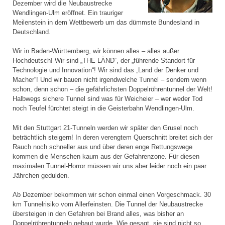
Dezember wird die Neubaustrecke
Wendlingen-Ulm eröffnet. Ein trauriger
Meilenstein in dem Wettbewerb um das dümmste Bundesland in
Deutschland.
Wir in Baden-Württemberg, wir können alles – alles außer
Hochdeutsch! Wir sind „THE LÄND“, der „führende Standort für
Technologie und Innovation“! Wir sind das „Land der Denker und
Macher“! Und wir bauen nicht irgendwelche Tunnel – sondern wenn
schon, denn schon – die gefährlichsten Doppelröhrentunnel der Welt!
Halbwegs sichere Tunnel sind was für Weicheier – wer weder Tod
noch Teufel fürchtet steigt in die Geisterbahn Wendlingen-Ulm.
Mit den Stuttgart 21-Tunneln werden wir später den Grusel noch
beträchtlich steigern! In deren verengtem Querschnitt breitet sich der
Rauch noch schneller aus und über deren enge Rettungswege
kommen die Menschen kaum aus der Gefahrenzone. Für diesen
maximalen Tunnel-Horror müssen wir uns aber leider noch ein paar
Jährchen gedulden.
Ab Dezember bekommen wir schon einmal einen Vorgeschmack. 30
km Tunnelrisiko vom Allerfeinsten. Die Tunnel der Neubaustrecke
übersteigen in den Gefahren bei Brand alles, was bisher an
Doppelröhrentunneln gebaut wurde. Wie gesagt, sie sind nicht so