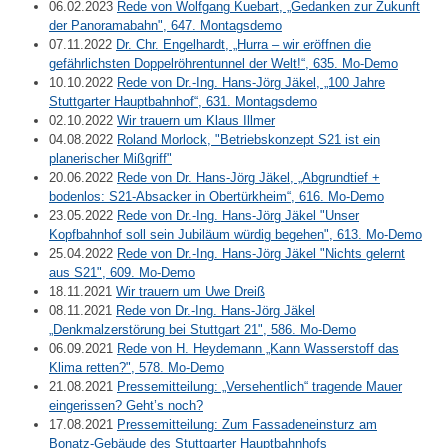
06.02.2023
Rede von Wolfgang Kuebart, „Gedanken zur Zukunft
der Panoramabahn", 647. Montagsdemo
07.11.2022
Dr. Chr. Engelhardt, „Hurra – wir eröffnen die
gefährlichsten Doppelröhrentunnel der Welt!“, 635. Mo-Demo
10.10.2022
Rede von Dr.-Ing. Hans-Jörg Jäkel, „100 Jahre
Stuttgarter Hauptbahnhof“, 631. Montagsdemo
02.10.2022
Wir trauern um Klaus Illmer
04.08.2022
Roland Morlock, "Betriebskonzept S21 ist ein
planerischer Mißgriff"
20.06.2022
Rede von Dr. Hans-Jörg Jäkel, „Abgrundtief +
bodenlos: S21-Absacker in Obertürkheim“, 616. Mo-Demo
23.05.2022
Rede von Dr.-Ing. Hans-Jörg Jäkel "Unser
Kopfbahnhof soll sein Jubiläum würdig begehen", 613. Mo-Demo
25.04.2022
Rede von Dr.-Ing. Hans-Jörg Jäkel "Nichts gelernt
aus S21", 609. Mo-Demo
18.11.2021
Wir trauern um Uwe Dreiß
08.11.2021
Rede von Dr.-Ing. Hans-Jörg Jäkel
„Denkmalzerstörung bei Stuttgart 21", 586. Mo-Demo
06.09.2021
Rede von H. Heydemann „Kann Wasserstoff das
Klima retten?", 578. Mo-Demo
21.08.2021
Pressemitteilung: „Versehentlich“ tragende Mauer
eingerissen? Geht’s noch?
17.08.2021
Pressemitteilung: Zum Fassadeneinsturz am
Bonatz-Gebäude des Stuttgarter Hauptbahnhofs