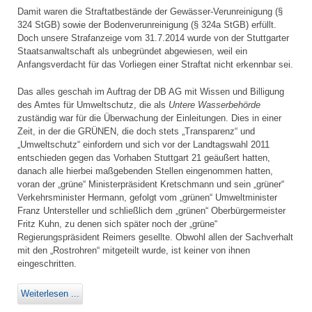
Damit waren die Straftatbestände der Gewässer-Verunreinigung (§
324 StGB) sowie der Bodenverunreinigung (§ 324a StGB) erfüllt.
Doch unsere Strafanzeige vom 31.7.2014 wurde von der Stuttgarter
Staatsanwaltschaft als unbegründet abgewiesen, weil ein
Anfangsverdacht für das Vorliegen einer Straftat nicht erkennbar sei.
Das alles geschah im Auftrag der DB AG mit Wissen und Billigung
des Amtes für Umweltschutz, die als
Untere Wasserbehörde
zuständig war für die Überwachung der Einleitungen. Dies in einer
Zeit, in der die GRÜNEN, die doch stets „Transparenz“ und
„Umweltschutz“ einfordern und sich vor der Landtagswahl 2011
entschieden gegen das Vorhaben Stuttgart 21 geäußert hatten,
danach alle hierbei maßgebenden Stellen eingenommen hatten,
voran der „grüne“ Ministerpräsident Kretschmann und sein „grüner“
Verkehrsminister Hermann, gefolgt vom „grünen“ Umweltminister
Franz Untersteller und schließlich dem „grünen“ Oberbürgermeister
Fritz Kuhn, zu denen sich später noch der „grüne“
Regierungspräsident Reimers gesellte. Obwohl allen der Sachverhalt
mit den „Rostrohren“ mitgeteilt wurde, ist keiner von ihnen
eingeschritten.
Weiterlesen ...