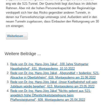
eng wie die S21-Tunnel. Der Querschnitt liegt durchaus im üblichen
Rahmen. Aber mit der hohen Personenkapazität der Regionalzüge
verdoppelt sich hier das Risiko gegenüber anderen Tunneln, in
denen nur Fernverkehrszüge unterwegs sind. Außerdem wird in den
neuen Tunneln zugelassen, dass Einbauten den Rettungsweg um 30
cm einengen.
Weiterlesen ...
Weitere Beiträge ...
Rede von Dr.-Ing. Hans-Jörg Jäkel: „100 Jahre Stuttgarter
Hauptbahnhof“, 631. Montagsdemo, 10.10.2022
Rede von Dr.-Ing. Hans-Jörg Jäkel, „Abgrundtief + bodenlos: S21-
Absacker in Obertürkheim“, 616. Montagsdemo am 21.06.2022
Rede von Dr.-Ing. Hans-Jörg Jäkel „Unser Kopfbahnhof soll sein
Jubiläum würdig begehen“, 613. Montagsdemo am 23.05.2022
Rede von Dr.-Ing. Hans-Jörg Jäkel "Nichts gelernt aus S21-
angeblich frühe Öffentlichkeitsbeteiligung beim
Pfaffensteigtunnel", 609. Montagsdemo am 25.04.2022