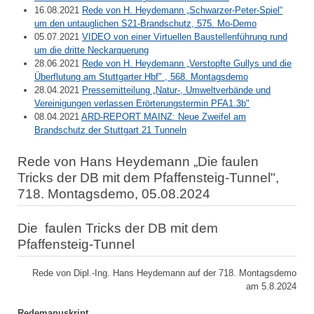
16.08.2021
Rede von H. Heydemann „Schwarzer-Peter-Spiel“
um den untauglichen S21-Brandschutz, 575. Mo-Demo
05.07.2021
VIDEO von einer Virtuellen Baustellenführung rund
um die dritte Neckarquerung
28.06.2021
Rede von H. Heydemann „Verstopfte Gullys und die
Überflutung am Stuttgarter Hbf" , 568. Montagsdemo
28.04.2021
Pressemitteilung „Natur-, Umweltverbände und
Vereinigungen verlassen Erörterungstermin PFA1.3b"
08.04.2021
ARD-REPORT MAINZ: Neue Zweifel am
Brandschutz der Stuttgart 21 Tunneln
Rede von Hans Heydemann „Die faulen
Tricks der DB mit dem Pfaffensteig-Tunnel",
718. Montagsdemo, 05.08.2024
Die faulen Tricks der DB mit dem
Pfaffensteig-Tunnel
Rede von Dipl.-Ing. Hans Heydemann auf der 718. Montagsdemo
am 5.8.2024
Redemanuskript