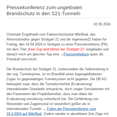
Pressekonferenz zum ungelösten
Brandschutz in den S21-Tunneln
02.05.2024
Christoph Engelhardt vom Faktencheckpotal WikiReal, das
Aktionsbündnis gegen Stuttgart 21 und die Ingenieure22 hatten für
Freitag, den 19.04.2024 in Stuttgart zu einer Pressekonferenz (PK)
mit dem Titel
„Kein Zug wird fahren bei Stuttgart 21“
eingeladen und
danach noch am gleichen Tag eine →
Pressemitteilung
quasi als
Protokoll verschickt.
Der Brandschutz bei Stuttgart 21, insbesondere die Selbstrettung in
der sog. Tunnelspinne, ist im Brandfall eines liegengebliebenen
Zuges im gegenwärtigen Tunnelsystem nicht gegeben. Die DB AG
behauptet zwar, dass die Tunnelsicherheit (Evakuierung)
internationalen Standards entspräche, doch zeigen Simulationen mit
den Parametern der Projektbetreiber, dass man dabei die
Evakuierung unzulässig vereinfacht hat. Die Gefährdung von
Reisenden und Zugpersonal ist wesentlich größer als in
internationalen Tunneln →
Folien der Pressekonferenz vom
19.4.2024 auf WikiReal
. Zudem werden in absehbarer Zeit Züge mit