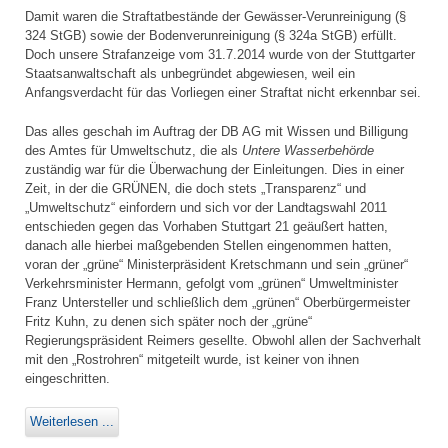
Damit waren die Straftatbestände der Gewässer-Verunreinigung (§
324 StGB) sowie der Bodenverunreinigung (§ 324a StGB) erfüllt.
Doch unsere Strafanzeige vom 31.7.2014 wurde von der Stuttgarter
Staatsanwaltschaft als unbegründet abgewiesen, weil ein
Anfangsverdacht für das Vorliegen einer Straftat nicht erkennbar sei.
Das alles geschah im Auftrag der DB AG mit Wissen und Billigung
des Amtes für Umweltschutz, die als
Untere Wasserbehörde
zuständig war für die Überwachung der Einleitungen. Dies in einer
Zeit, in der die GRÜNEN, die doch stets „Transparenz“ und
„Umweltschutz“ einfordern und sich vor der Landtagswahl 2011
entschieden gegen das Vorhaben Stuttgart 21 geäußert hatten,
danach alle hierbei maßgebenden Stellen eingenommen hatten,
voran der „grüne“ Ministerpräsident Kretschmann und sein „grüner“
Verkehrsminister Hermann, gefolgt vom „grünen“ Umweltminister
Franz Untersteller und schließlich dem „grünen“ Oberbürgermeister
Fritz Kuhn, zu denen sich später noch der „grüne“
Regierungspräsident Reimers gesellte. Obwohl allen der Sachverhalt
mit den „Rostrohren“ mitgeteilt wurde, ist keiner von ihnen
eingeschritten.
Weiterlesen ...