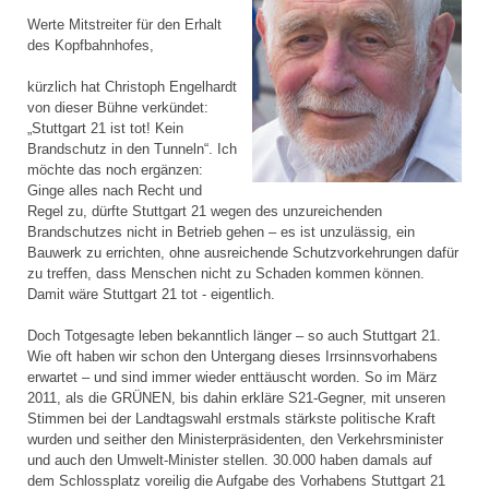
Werte Mitstreiter für den Erhalt
des Kopfbahnhofes,
kürzlich hat Christoph Engelhardt
von dieser Bühne verkündet:
„Stuttgart 21 ist tot! Kein
Brandschutz in den Tunneln“. Ich
möchte das noch ergänzen:
Ginge alles nach Recht und
Regel zu, dürfte Stuttgart 21 wegen des unzureichenden
Brandschutzes nicht in Betrieb gehen – es ist unzulässig, ein
Bauwerk zu errichten, ohne ausreichende Schutzvorkehrungen dafür
zu treffen, dass Menschen nicht zu Schaden kommen können.
Damit wäre Stuttgart 21 tot - eigentlich.
Doch Totgesagte leben bekanntlich länger – so auch Stuttgart 21.
Wie oft haben wir schon den Untergang dieses Irrsinnsvorhabens
erwartet – und sind immer wieder enttäuscht worden. So im März
2011, als die GRÜNEN, bis dahin erkläre S21-Gegner, mit unseren
Stimmen bei der Landtagswahl erstmals stärkste politische Kraft
wurden und seither den Ministerpräsidenten, den Verkehrsminister
und auch den Umwelt-Minister stellen. 30.000 haben damals auf
dem Schlossplatz voreilig die Aufgabe des Vorhabens Stuttgart 21