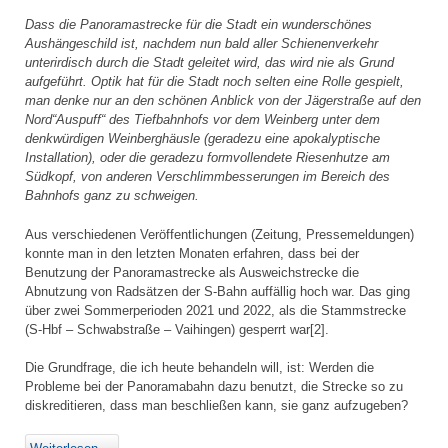
Dass die Panoramastrecke für die Stadt ein wunderschönes
Aushängeschild ist, nachdem nun bald aller Schienenverkehr
unterirdisch durch die Stadt geleitet wird, das wird nie als Grund
aufgeführt. Optik hat für die Stadt noch selten eine Rolle gespielt,
man denke nur an den schönen Anblick von der Jägerstraße auf den
Nord“Auspuff“ des Tiefbahnhofs vor dem Weinberg unter dem
denkwürdigen Weinberghäusle (geradezu eine apokalyptische
Installation), oder die geradezu formvollendete Riesenhutze am
Südkopf, von anderen Verschlimmbesserungen im Bereich des
Bahnhofs ganz zu schweigen.
Aus verschiedenen Veröffentlichungen (Zeitung, Pressemeldungen)
konnte man in den letzten Monaten erfahren, dass bei der
Benutzung der Panoramastrecke als Ausweichstrecke die
Abnutzung von Radsätzen der S-Bahn auffällig hoch war. Das ging
über zwei Sommerperioden 2021 und 2022, als die Stammstrecke
(S-Hbf – Schwabstraße – Vaihingen) gesperrt war[2].
Die Grundfrage, die ich heute behandeln will, ist: Werden die
Probleme bei der Panoramabahn dazu benutzt, die Strecke so zu
diskreditieren, dass man beschließen kann, sie ganz aufzugeben?