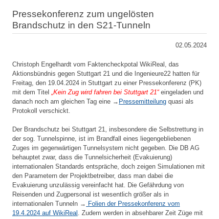
Pressekonferenz zum ungelösten
Brandschutz in den S21-Tunneln
02.05.2024
Christoph Engelhardt vom Faktencheckpotal WikiReal, das
Aktionsbündnis gegen Stuttgart 21 und die Ingenieure22 hatten für
Freitag, den 19.04.2024 in Stuttgart zu einer Pressekonferenz (PK)
mit dem Titel
„Kein Zug wird fahren bei Stuttgart 21“
eingeladen und
danach noch am gleichen Tag eine →
Pressemitteilung
quasi als
Protokoll verschickt.
Der Brandschutz bei Stuttgart 21, insbesondere die Selbstrettung in
der sog. Tunnelspinne, ist im Brandfall eines liegengebliebenen
Zuges im gegenwärtigen Tunnelsystem nicht gegeben. Die DB AG
behauptet zwar, dass die Tunnelsicherheit (Evakuierung)
internationalen Standards entspräche, doch zeigen Simulationen mit
den Parametern der Projektbetreiber, dass man dabei die
Evakuierung unzulässig vereinfacht hat. Die Gefährdung von
Reisenden und Zugpersonal ist wesentlich größer als in
internationalen Tunneln →
Folien der Pressekonferenz vom
19.4.2024 auf WikiReal
. Zudem werden in absehbarer Zeit Züge mit