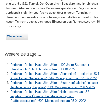
eng wie die S21-Tunnel. Der Querschnitt liegt durchaus im üblichen
Rahmen. Aber mit der hohen Personenkapazität der Regionalzüge
verdoppelt sich hier das Risiko gegenüber anderen Tunneln, in
denen nur Fernverkehrszüge unterwegs sind. Außerdem wird in den
neuen Tunneln zugelassen, dass Einbauten den Rettungsweg um 30
cm einengen.
Weiterlesen ...
Weitere Beiträge ...
Rede von Dr.-Ing. Hans-Jörg Jäkel: „100 Jahre Stuttgarter
Hauptbahnhof“, 631. Montagsdemo, 10.10.2022
Rede von Dr.-Ing. Hans-Jörg Jäkel, „Abgrundtief + bodenlos: S21-
Absacker in Obertürkheim“, 616. Montagsdemo am 21.06.2022
Rede von Dr.-Ing. Hans-Jörg Jäkel „Unser Kopfbahnhof soll sein
Jubiläum würdig begehen“, 613. Montagsdemo am 23.05.2022
Rede von Dr.-Ing. Hans-Jörg Jäkel "Nichts gelernt aus S21-
angeblich frühe Öffentlichkeitsbeteiligung beim
Pfaffensteigtunnel", 609. Montagsdemo am 25.04.2022