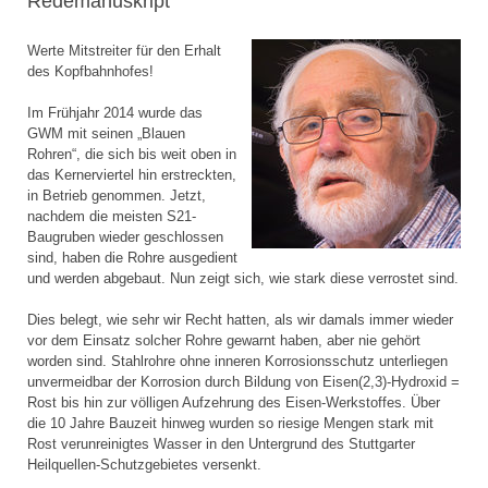
Redemanuskript
Werte Mitstreiter für den Erhalt
des Kopfbahnhofes!
Im Frühjahr 2014 wurde das
GWM mit seinen „Blauen
Rohren“, die sich bis weit oben in
das Kernerviertel hin erstreckten,
in Betrieb genommen. Jetzt,
nachdem die meisten S21-
Baugruben wieder geschlossen
sind, haben die Rohre ausgedient
und werden abgebaut. Nun zeigt sich, wie stark diese verrostet sind.
Dies belegt, wie sehr wir Recht hatten, als wir damals immer wieder
vor dem Einsatz solcher Rohre gewarnt haben, aber nie gehört
worden sind. Stahlrohre ohne inneren Korrosionsschutz unterliegen
unvermeidbar der Korrosion durch Bildung von Eisen(2,3)-Hydroxid =
Rost bis hin zur völligen Aufzehrung des Eisen-Werkstoffes. Über
die 10 Jahre Bauzeit hinweg wurden so riesige Mengen stark mit
Rost verunreinigtes Wasser in den Untergrund des Stuttgarter
Heilquellen-Schutzgebietes versenkt.