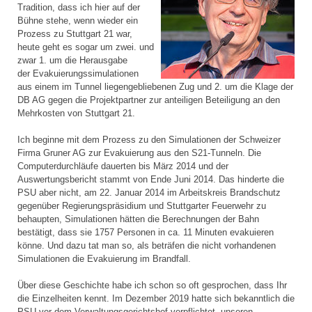
Tradition, dass ich hier auf der
Bühne stehe, wenn wieder ein
Prozess zu Stuttgart 21 war,
heute geht es sogar um zwei. und
zwar 1. um die Herausgabe
der Evakuierungssimulationen
aus einem im Tunnel liegengebliebenen Zug und 2. um die Klage der
DB AG gegen die Projektpartner zur anteiligen Beteiligung an den
Mehrkosten von Stuttgart 21.
Ich beginne mit dem Prozess zu den Simulationen der Schweizer
Firma Gruner AG zur Evakuierung aus den S21-Tunneln. Die
Computerdurchläufe dauerten bis März 2014 und der
Auswertungsbericht stammt von Ende Juni 2014. Das hinderte die
PSU aber nicht, am 22. Januar 2014 im Arbeitskreis Brandschutz
gegenüber Regierungspräsidium und Stuttgarter Feuerwehr zu
behaupten, Simulationen hätten die Berechnungen der Bahn
bestätigt, dass sie 1757 Personen in ca. 11 Minuten evakuieren
könne. Und dazu tat man so, als beträfen die nicht vorhandenen
Simulationen die Evakuierung im Brandfall.
Über diese Geschichte habe ich schon so oft gesprochen, dass Ihr
die Einzelheiten kennt. Im Dezember 2019 hatte sich bekanntlich die
PSU vor dem Verwaltungsgerichtshof verpflichtet, unseren