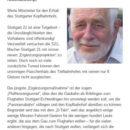
Werte Mitstreiter für den Erhalt
des Stuttgarter Kopfbahnhofs,
Stuttgart 21 ist eine Totgeburt –
die Unzulänglichkeiten des
Vorhabens sind offenkundig!
Verzweifelt versuchen die S21-
Macher Stuttgart 21 mit immer
neuen „Ergänzungsprojekten“ zu
retten. Doch noch so viele
zusätzliche Tunnel können den
unsinnigen Flaschenhals des Tiefbahnhofes mit seinen nur 8
Gleisen nicht ausgleichen.
Die jüngste „Ergänzungsmaßnahme“ ist der sogen.
„Pfaffensteigtunnel“, über den die Gäubahn ab Böblingen zum
Flughafen Stuttgart-Echterdingen hin umverlegt werden soll, um die
„Panoramabahn“ stillegen und den Kopfbahnhof abreißen zu können.
Begründet wird das mit dem „D-Takt“, weil das angeblich einige
wenige Minuten Fahrzeit-Gewinn für die wenigen hundert Leute
ergibt, die aus dem Gäu zum Flughafen wollen – für die vielen
anderen hingegen, die nach Stuttgart wollen, verlängert sich die