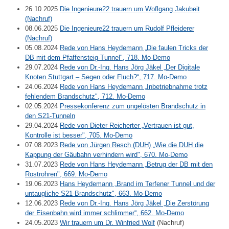
26.10.2025
Die Ingenieure22 trauern um Woflgang Jakubeit
(Nachruf)
08.06.2025
Die Ingenieure22 trauern um Rudolf Pfleiderer
(Nachruf)
05.08.2024
Rede von Hans Heydemann „Die faulen Tricks der
DB mit dem Pfaffensteig-Tunnel", 718. Mo-Demo
29.07.2024
Rede von Dr.-Ing. Hans Jörg Jäkel „Der Digitale
Knoten Stuttgart – Segen oder Fluch?“, 717. Mo-Demo
24.06.2024
Rede von Hans Heydemann „Inbetriebnahme trotz
fehlendem Brandschutz", 712. Mo-Demo
02.05.2024
Pressekonferenz zum ungelösten Brandschutz in
den S21-Tunneln
29.04.2024
Rede von Dieter Reicherter „Vertrauen ist gut,
Kontrolle ist besser", 705. Mo-Demo
07.08.2023
Rede von Jürgen Resch (DUH) „Wie die DUH die
Kappung der Gäubahn verhindern wird", 670. Mo-Demo
31.07.2023
Rede von Hans Heydemann „Betrug der DB mit den
Rostrohren", 669. Mo-Demo
19.06.2023
Hans Heydemann „Brand im Terfener Tunnel und der
untaugliche S21-Brandschutz", 663. Mo-Demo
12.06.2023
Rede von Dr.-Ing. Hans Jörg Jäkel „Die Zerstörung
der Eisenbahn wird immer schlimmer“, 662. Mo-Demo
24.05.2023
Wir trauern um Dr. Winfried Wolf
(Nachruf)