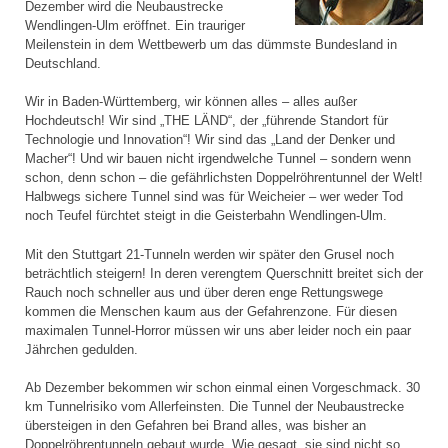
Dezember wird die Neubaustrecke
Wendlingen-Ulm eröffnet. Ein trauriger
Meilenstein in dem Wettbewerb um das dümmste Bundesland in
Deutschland.
Wir in Baden-Württemberg, wir können alles – alles außer
Hochdeutsch! Wir sind „THE LÄND“, der „führende Standort für
Technologie und Innovation“! Wir sind das „Land der Denker und
Macher“! Und wir bauen nicht irgendwelche Tunnel – sondern wenn
schon, denn schon – die gefährlichsten Doppelröhrentunnel der Welt!
Halbwegs sichere Tunnel sind was für Weicheier – wer weder Tod
noch Teufel fürchtet steigt in die Geisterbahn Wendlingen-Ulm.
Mit den Stuttgart 21-Tunneln werden wir später den Grusel noch
beträchtlich steigern! In deren verengtem Querschnitt breitet sich der
Rauch noch schneller aus und über deren enge Rettungswege
kommen die Menschen kaum aus der Gefahrenzone. Für diesen
maximalen Tunnel-Horror müssen wir uns aber leider noch ein paar
Jährchen gedulden.
Ab Dezember bekommen wir schon einmal einen Vorgeschmack. 30
km Tunnelrisiko vom Allerfeinsten. Die Tunnel der Neubaustrecke
übersteigen in den Gefahren bei Brand alles, was bisher an
Doppelröhrentunneln gebaut wurde. Wie gesagt, sie sind nicht so