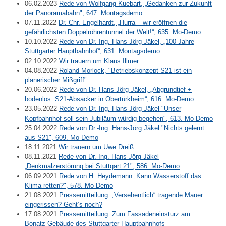
06.02.2023
Rede von Wolfgang Kuebart, „Gedanken zur Zukunft
der Panoramabahn", 647. Montagsdemo
07.11.2022
Dr. Chr. Engelhardt, „Hurra – wir eröffnen die
gefährlichsten Doppelröhrentunnel der Welt!“, 635. Mo-Demo
10.10.2022
Rede von Dr.-Ing. Hans-Jörg Jäkel, „100 Jahre
Stuttgarter Hauptbahnhof“, 631. Montagsdemo
02.10.2022
Wir trauern um Klaus Illmer
04.08.2022
Roland Morlock, "Betriebskonzept S21 ist ein
planerischer Mißgriff"
20.06.2022
Rede von Dr. Hans-Jörg Jäkel, „Abgrundtief +
bodenlos: S21-Absacker in Obertürkheim“, 616. Mo-Demo
23.05.2022
Rede von Dr.-Ing. Hans-Jörg Jäkel "Unser
Kopfbahnhof soll sein Jubiläum würdig begehen", 613. Mo-Demo
25.04.2022
Rede von Dr.-Ing. Hans-Jörg Jäkel "Nichts gelernt
aus S21", 609. Mo-Demo
18.11.2021
Wir trauern um Uwe Dreiß
08.11.2021
Rede von Dr.-Ing. Hans-Jörg Jäkel
„Denkmalzerstörung bei Stuttgart 21", 586. Mo-Demo
06.09.2021
Rede von H. Heydemann „Kann Wasserstoff das
Klima retten?", 578. Mo-Demo
21.08.2021
Pressemitteilung: „Versehentlich“ tragende Mauer
eingerissen? Geht’s noch?
17.08.2021
Pressemitteilung: Zum Fassadeneinsturz am
Bonatz-Gebäude des Stuttgarter Hauptbahnhofs