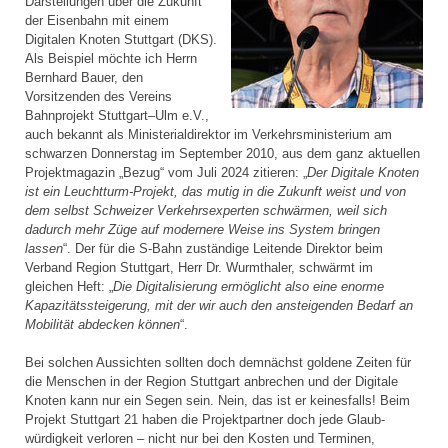
Darstellungen über die Zukunft
der Eisenbahn mit einem
Digitalen Knoten Stuttgart (DKS).
Als Beispiel möchte ich Herrn
Bernhard Bauer, den
Vorsitzenden des Vereins
Bahnprojekt Stuttgart–Ulm e.V.,
auch bekannt als Ministerial­direktor im Verkehrsministerium am
schwarzen Donnerstag im September 2010, aus dem ganz aktuellen
Projektmagazin „Bezug“ vom Juli 2024 zitieren: „
Der Digitale Knoten
ist ein Leuchtturm-Projekt, das mutig in die Zukunft weist und von
dem selbst Schweizer Verkehrsexperten schwärmen, weil sich
dadurch mehr Züge auf modernere Weise ins System bringen
lassen
“. Der für die S-Bahn zuständige Leitende Direktor beim
Verband Region Stuttgart, Herr Dr. Wurmthaler, schwärmt im
gleichen Heft: „
Die Digitalisierung ermöglicht also eine enorme
Kapazitätssteigerung, mit der wir auch den ansteigenden Bedarf an
Mobilität abdecken können
“.
Bei solchen Aussichten sollten doch demnächst goldene Zeiten für
die Menschen in der Region Stuttgart anbrechen und der Digitale
Knoten kann nur ein Segen sein. Nein, das ist er keinesfalls! Beim
Projekt Stuttgart 21 haben die Projektpartner doch jede Glaub­
würdigkeit verloren – nicht nur bei den Kosten und Terminen,