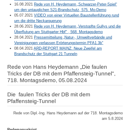
16.08.2021
Rede von H. Heydemann „Schwarzer-Peter-Spiel“
um den untauglichen S21-Brandschutz, 575. Mo-Demo
05.07.2021
VIDEO von einer Virtuellen Baustellenführung rund
um die dritte Neckarquerung
28.06.2021
Rede von H. Heydemann „Verstopfte Gullys und die
Überflutung am Stuttgarter Hbf" , 568. Montagsdemo
28.04.2021
Pressemitteilung „Natur-, Umweltverbände und
Vereinigungen verlassen Erörterungstermin PFA1.3b"
08.04.2021
ARD-REPORT MAINZ: Neue Zweifel am
Brandschutz der Stuttgart 21 Tunneln
Rede von Hans Heydemann „Die faulen
Tricks der DB mit dem Pfaffensteig-Tunnel",
718. Montagsdemo, 05.08.2024
Die faulen Tricks der DB mit dem
Pfaffensteig-Tunnel
Rede von Dipl.-Ing. Hans Heydemann auf der 718. Montagsdemo
am 5.8.2024
Redemanuskript