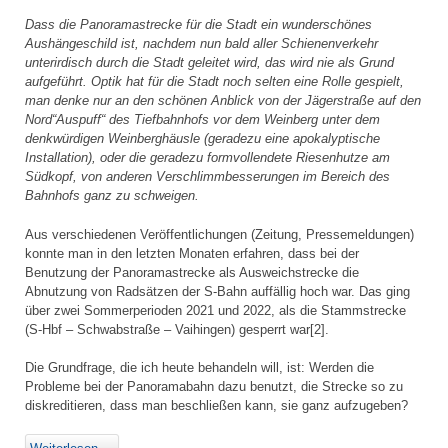
Dass die Panoramastrecke für die Stadt ein wunderschönes
Aushängeschild ist, nachdem nun bald aller Schienenverkehr
unterirdisch durch die Stadt geleitet wird, das wird nie als Grund
aufgeführt. Optik hat für die Stadt noch selten eine Rolle gespielt,
man denke nur an den schönen Anblick von der Jägerstraße auf den
Nord“Auspuff“ des Tiefbahnhofs vor dem Weinberg unter dem
denkwürdigen Weinberghäusle (geradezu eine apokalyptische
Installation), oder die geradezu formvollendete Riesenhutze am
Südkopf, von anderen Verschlimmbesserungen im Bereich des
Bahnhofs ganz zu schweigen.
Aus verschiedenen Veröffentlichungen (Zeitung, Pressemeldungen)
konnte man in den letzten Monaten erfahren, dass bei der
Benutzung der Panoramastrecke als Ausweichstrecke die
Abnutzung von Radsätzen der S-Bahn auffällig hoch war. Das ging
über zwei Sommerperioden 2021 und 2022, als die Stammstrecke
(S-Hbf – Schwabstraße – Vaihingen) gesperrt war[2].
Die Grundfrage, die ich heute behandeln will, ist: Werden die
Probleme bei der Panoramabahn dazu benutzt, die Strecke so zu
diskreditieren, dass man beschließen kann, sie ganz aufzugeben?