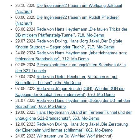
26.10.2025
Die Ingenieure22 trauern um Woflgang Jakubeit
(Nachruf)
08.06.2025
Die Ingenieure22 trauern um Rudolf Pfleiderer
(Nachruf)
05.08.2024
Rede von Hans Heydemann „Die faulen Tricks der
DB mit dem Pfaffensteig-Tunnel", 718. Mo-Demo
29.07.2024
Rede von Dr.-Ing. Hans Jörg Jäkel „Der Digitale
Knoten Stuttgart – Segen oder Fluch?“, 717. Mo-Demo
24.06.2024
Rede von Hans Heydemann „Inbetriebnahme trotz
fehlendem Brandschutz", 712. Mo-Demo
02.05.2024
Pressekonferenz zum ungelösten Brandschutz in
den S21-Tunneln
29.04.2024
Rede von Dieter Reicherter „Vertrauen ist gut,
Kontrolle ist besser", 705. Mo-Demo
07.08.2023
Rede von Jürgen Resch (DUH) „Wie die DUH die
Kappung der Gäubahn verhindern wird", 670. Mo-Demo
31.07.2023
Rede von Hans Heydemann „Betrug der DB mit den
Rostrohren", 669. Mo-Demo
19.06.2023
Hans Heydemann „Brand im Terfener Tunnel und der
untaugliche S21-Brandschutz", 663. Mo-Demo
12.06.2023
Rede von Dr.-Ing. Hans Jörg Jäkel „Die Zerstörung
der Eisenbahn wird immer schlimmer“, 662. Mo-Demo
24.05.2023
Wir trauern um Dr. Winfried Wolf
(Nachruf)