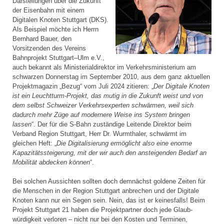
Darstellungen über die Zukunft
der Eisenbahn mit einem
Digitalen Knoten Stuttgart (DKS).
Als Beispiel möchte ich Herrn
Bernhard Bauer, den
Vorsitzenden des Vereins
Bahnprojekt Stuttgart–Ulm e.V.,
auch bekannt als Ministerial­direktor im Verkehrsministerium am
schwarzen Donnerstag im September 2010, aus dem ganz aktuellen
Projektmagazin „Bezug“ vom Juli 2024 zitieren: „
Der Digitale Knoten
ist ein Leuchtturm-Projekt, das mutig in die Zukunft weist und von
dem selbst Schweizer Verkehrsexperten schwärmen, weil sich
dadurch mehr Züge auf modernere Weise ins System bringen
lassen
“. Der für die S-Bahn zuständige Leitende Direktor beim
Verband Region Stuttgart, Herr Dr. Wurmthaler, schwärmt im
gleichen Heft: „
Die Digitalisierung ermöglicht also eine enorme
Kapazitätssteigerung, mit der wir auch den ansteigenden Bedarf an
Mobilität abdecken können
“.
Bei solchen Aussichten sollten doch demnächst goldene Zeiten für
die Menschen in der Region Stuttgart anbrechen und der Digitale
Knoten kann nur ein Segen sein. Nein, das ist er keinesfalls! Beim
Projekt Stuttgart 21 haben die Projektpartner doch jede Glaub­
würdigkeit verloren – nicht nur bei den Kosten und Terminen,