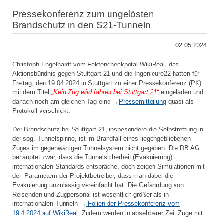
Pressekonferenz zum ungelösten
Brandschutz in den S21-Tunneln
02.05.2024
Christoph Engelhardt vom Faktencheckpotal WikiReal, das
Aktionsbündnis gegen Stuttgart 21 und die Ingenieure22 hatten für
Freitag, den 19.04.2024 in Stuttgart zu einer Pressekonferenz (PK)
mit dem Titel
„Kein Zug wird fahren bei Stuttgart 21“
eingeladen und
danach noch am gleichen Tag eine →
Pressemitteilung
quasi als
Protokoll verschickt.
Der Brandschutz bei Stuttgart 21, insbesondere die Selbstrettung in
der sog. Tunnelspinne, ist im Brandfall eines liegengebliebenen
Zuges im gegenwärtigen Tunnelsystem nicht gegeben. Die DB AG
behauptet zwar, dass die Tunnelsicherheit (Evakuierung)
internationalen Standards entspräche, doch zeigen Simulationen mit
den Parametern der Projektbetreiber, dass man dabei die
Evakuierung unzulässig vereinfacht hat. Die Gefährdung von
Reisenden und Zugpersonal ist wesentlich größer als in
internationalen Tunneln →
Folien der Pressekonferenz vom
19.4.2024 auf WikiReal
. Zudem werden in absehbarer Zeit Züge mit