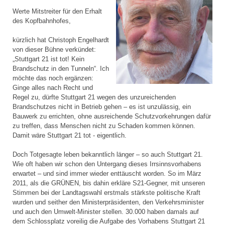
Werte Mitstreiter für den Erhalt
des Kopfbahnhofes,
kürzlich hat Christoph Engelhardt
von dieser Bühne verkündet:
„Stuttgart 21 ist tot! Kein
Brandschutz in den Tunneln“. Ich
möchte das noch ergänzen:
Ginge alles nach Recht und
Regel zu, dürfte Stuttgart 21 wegen des unzureichenden
Brandschutzes nicht in Betrieb gehen – es ist unzulässig, ein
Bauwerk zu errichten, ohne ausreichende Schutzvorkehrungen dafür
zu treffen, dass Menschen nicht zu Schaden kommen können.
Damit wäre Stuttgart 21 tot - eigentlich.
Doch Totgesagte leben bekanntlich länger – so auch Stuttgart 21.
Wie oft haben wir schon den Untergang dieses Irrsinnsvorhabens
erwartet – und sind immer wieder enttäuscht worden. So im März
2011, als die GRÜNEN, bis dahin erkläre S21-Gegner, mit unseren
Stimmen bei der Landtagswahl erstmals stärkste politische Kraft
wurden und seither den Ministerpräsidenten, den Verkehrsminister
und auch den Umwelt-Minister stellen. 30.000 haben damals auf
dem Schlossplatz voreilig die Aufgabe des Vorhabens Stuttgart 21