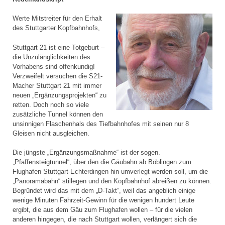
Werte Mitstreiter für den Erhalt
des Stuttgarter Kopfbahnhofs,
Stuttgart 21 ist eine Totgeburt –
die Unzulänglichkeiten des
Vorhabens sind offenkundig!
Verzweifelt versuchen die S21-
Macher Stuttgart 21 mit immer
neuen „Ergänzungsprojekten“ zu
retten. Doch noch so viele
zusätzliche Tunnel können den
unsinnigen Flaschenhals des Tiefbahnhofes mit seinen nur 8
Gleisen nicht ausgleichen.
Die jüngste „Ergänzungsmaßnahme“ ist der sogen.
„Pfaffensteigtunnel“, über den die Gäubahn ab Böblingen zum
Flughafen Stuttgart-Echterdingen hin umverlegt werden soll, um die
„Panoramabahn“ stillegen und den Kopfbahnhof abreißen zu können.
Begründet wird das mit dem „D-Takt“, weil das angeblich einige
wenige Minuten Fahrzeit-Gewinn für die wenigen hundert Leute
ergibt, die aus dem Gäu zum Flughafen wollen – für die vielen
anderen hingegen, die nach Stuttgart wollen, verlängert sich die