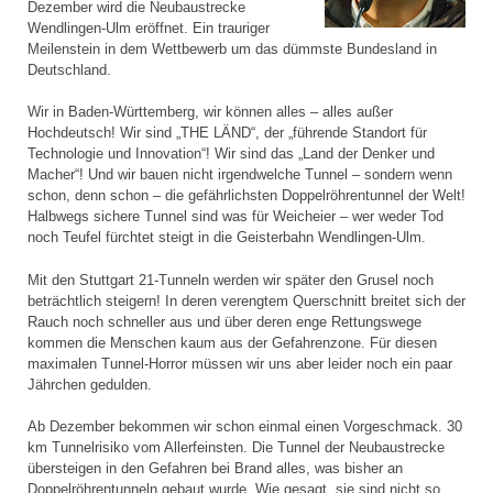
Dezember wird die Neubaustrecke
Wendlingen-Ulm eröffnet. Ein trauriger
Meilenstein in dem Wettbewerb um das dümmste Bundesland in
Deutschland.
Wir in Baden-Württemberg, wir können alles – alles außer
Hochdeutsch! Wir sind „THE LÄND“, der „führende Standort für
Technologie und Innovation“! Wir sind das „Land der Denker und
Macher“! Und wir bauen nicht irgendwelche Tunnel – sondern wenn
schon, denn schon – die gefährlichsten Doppelröhrentunnel der Welt!
Halbwegs sichere Tunnel sind was für Weicheier – wer weder Tod
noch Teufel fürchtet steigt in die Geisterbahn Wendlingen-Ulm.
Mit den Stuttgart 21-Tunneln werden wir später den Grusel noch
beträchtlich steigern! In deren verengtem Querschnitt breitet sich der
Rauch noch schneller aus und über deren enge Rettungswege
kommen die Menschen kaum aus der Gefahrenzone. Für diesen
maximalen Tunnel-Horror müssen wir uns aber leider noch ein paar
Jährchen gedulden.
Ab Dezember bekommen wir schon einmal einen Vorgeschmack. 30
km Tunnelrisiko vom Allerfeinsten. Die Tunnel der Neubaustrecke
übersteigen in den Gefahren bei Brand alles, was bisher an
Doppelröhrentunneln gebaut wurde. Wie gesagt, sie sind nicht so