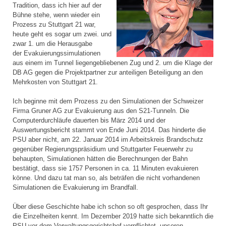
Tradition, dass ich hier auf der
Bühne stehe, wenn wieder ein
Prozess zu Stuttgart 21 war,
heute geht es sogar um zwei. und
zwar 1. um die Herausgabe
der Evakuierungssimulationen
aus einem im Tunnel liegengebliebenen Zug und 2. um die Klage der
DB AG gegen die Projektpartner zur anteiligen Beteiligung an den
Mehrkosten von Stuttgart 21.
Ich beginne mit dem Prozess zu den Simulationen der Schweizer
Firma Gruner AG zur Evakuierung aus den S21-Tunneln. Die
Computerdurchläufe dauerten bis März 2014 und der
Auswertungsbericht stammt von Ende Juni 2014. Das hinderte die
PSU aber nicht, am 22. Januar 2014 im Arbeitskreis Brandschutz
gegenüber Regierungspräsidium und Stuttgarter Feuerwehr zu
behaupten, Simulationen hätten die Berechnungen der Bahn
bestätigt, dass sie 1757 Personen in ca. 11 Minuten evakuieren
könne. Und dazu tat man so, als beträfen die nicht vorhandenen
Simulationen die Evakuierung im Brandfall.
Über diese Geschichte habe ich schon so oft gesprochen, dass Ihr
die Einzelheiten kennt. Im Dezember 2019 hatte sich bekanntlich die
PSU vor dem Verwaltungsgerichtshof verpflichtet, unseren