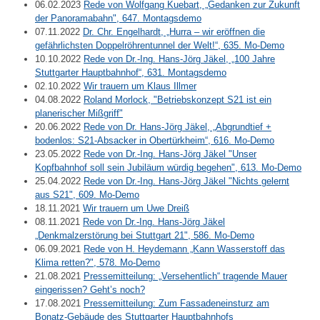
06.02.2023
Rede von Wolfgang Kuebart, „Gedanken zur Zukunft
der Panoramabahn", 647. Montagsdemo
07.11.2022
Dr. Chr. Engelhardt, „Hurra – wir eröffnen die
gefährlichsten Doppelröhrentunnel der Welt!“, 635. Mo-Demo
10.10.2022
Rede von Dr.-Ing. Hans-Jörg Jäkel, „100 Jahre
Stuttgarter Hauptbahnhof“, 631. Montagsdemo
02.10.2022
Wir trauern um Klaus Illmer
04.08.2022
Roland Morlock, "Betriebskonzept S21 ist ein
planerischer Mißgriff"
20.06.2022
Rede von Dr. Hans-Jörg Jäkel, „Abgrundtief +
bodenlos: S21-Absacker in Obertürkheim“, 616. Mo-Demo
23.05.2022
Rede von Dr.-Ing. Hans-Jörg Jäkel "Unser
Kopfbahnhof soll sein Jubiläum würdig begehen", 613. Mo-Demo
25.04.2022
Rede von Dr.-Ing. Hans-Jörg Jäkel "Nichts gelernt
aus S21", 609. Mo-Demo
18.11.2021
Wir trauern um Uwe Dreiß
08.11.2021
Rede von Dr.-Ing. Hans-Jörg Jäkel
„Denkmalzerstörung bei Stuttgart 21", 586. Mo-Demo
06.09.2021
Rede von H. Heydemann „Kann Wasserstoff das
Klima retten?", 578. Mo-Demo
21.08.2021
Pressemitteilung: „Versehentlich“ tragende Mauer
eingerissen? Geht’s noch?
17.08.2021
Pressemitteilung: Zum Fassadeneinsturz am
Bonatz-Gebäude des Stuttgarter Hauptbahnhofs