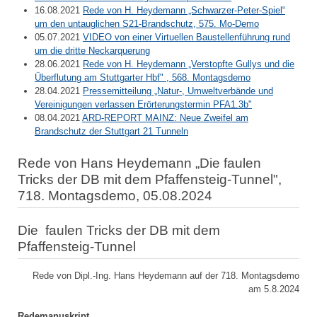
16.08.2021
Rede von H. Heydemann „Schwarzer-Peter-Spiel“
um den untauglichen S21-Brandschutz, 575. Mo-Demo
05.07.2021
VIDEO von einer Virtuellen Baustellenführung rund
um die dritte Neckarquerung
28.06.2021
Rede von H. Heydemann „Verstopfte Gullys und die
Überflutung am Stuttgarter Hbf" , 568. Montagsdemo
28.04.2021
Pressemitteilung „Natur-, Umweltverbände und
Vereinigungen verlassen Erörterungstermin PFA1.3b"
08.04.2021
ARD-REPORT MAINZ: Neue Zweifel am
Brandschutz der Stuttgart 21 Tunneln
Rede von Hans Heydemann „Die faulen
Tricks der DB mit dem Pfaffensteig-Tunnel",
718. Montagsdemo, 05.08.2024
Die faulen Tricks der DB mit dem
Pfaffensteig-Tunnel
Rede von Dipl.-Ing. Hans Heydemann auf der 718. Montagsdemo
am 5.8.2024
Redemanuskript