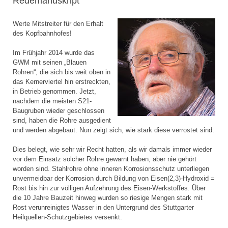
Redemanuskript
Werte Mitstreiter für den Erhalt
des Kopfbahnhofes!
Im Frühjahr 2014 wurde das
GWM mit seinen „Blauen
Rohren“, die sich bis weit oben in
das Kernerviertel hin erstreckten,
in Betrieb genommen. Jetzt,
nachdem die meisten S21-
Baugruben wieder geschlossen
sind, haben die Rohre ausgedient
und werden abgebaut. Nun zeigt sich, wie stark diese verrostet sind.
Dies belegt, wie sehr wir Recht hatten, als wir damals immer wieder
vor dem Einsatz solcher Rohre gewarnt haben, aber nie gehört
worden sind. Stahlrohre ohne inneren Korrosionsschutz unterliegen
unvermeidbar der Korrosion durch Bildung von Eisen(2,3)-Hydroxid =
Rost bis hin zur völligen Aufzehrung des Eisen-Werkstoffes. Über
die 10 Jahre Bauzeit hinweg wurden so riesige Mengen stark mit
Rost verunreinigtes Wasser in den Untergrund des Stuttgarter
Heilquellen-Schutzgebietes versenkt.