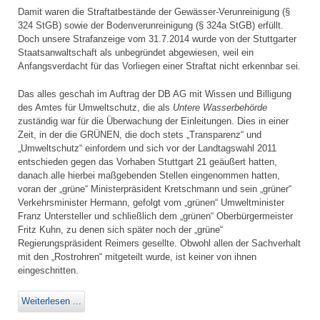
Damit waren die Straftatbestände der Gewässer-Verunreinigung (§
324 StGB) sowie der Bodenverunreinigung (§ 324a StGB) erfüllt.
Doch unsere Strafanzeige vom 31.7.2014 wurde von der Stuttgarter
Staatsanwaltschaft als unbegründet abgewiesen, weil ein
Anfangsverdacht für das Vorliegen einer Straftat nicht erkennbar sei.
Das alles geschah im Auftrag der DB AG mit Wissen und Billigung
des Amtes für Umweltschutz, die als
Untere Wasserbehörde
zuständig war für die Überwachung der Einleitungen. Dies in einer
Zeit, in der die GRÜNEN, die doch stets „Transparenz“ und
„Umweltschutz“ einfordern und sich vor der Landtagswahl 2011
entschieden gegen das Vorhaben Stuttgart 21 geäußert hatten,
danach alle hierbei maßgebenden Stellen eingenommen hatten,
voran der „grüne“ Ministerpräsident Kretschmann und sein „grüner“
Verkehrsminister Hermann, gefolgt vom „grünen“ Umweltminister
Franz Untersteller und schließlich dem „grünen“ Oberbürgermeister
Fritz Kuhn, zu denen sich später noch der „grüne“
Regierungspräsident Reimers gesellte. Obwohl allen der Sachverhalt
mit den „Rostrohren“ mitgeteilt wurde, ist keiner von ihnen
eingeschritten.
Weiterlesen ...