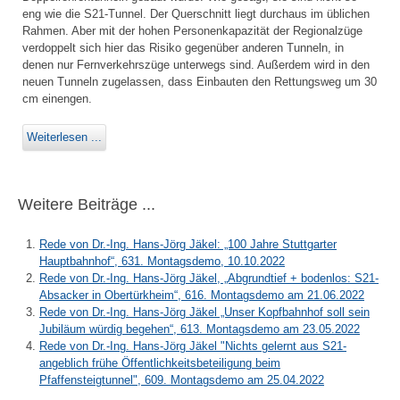
eng wie die S21-Tunnel. Der Querschnitt liegt durchaus im üblichen
Rahmen. Aber mit der hohen Personenkapazität der Regionalzüge
verdoppelt sich hier das Risiko gegenüber anderen Tunneln, in
denen nur Fernverkehrszüge unterwegs sind. Außerdem wird in den
neuen Tunneln zugelassen, dass Einbauten den Rettungsweg um 30
cm einengen.
Weiterlesen ...
Weitere Beiträge ...
Rede von Dr.-Ing. Hans-Jörg Jäkel: „100 Jahre Stuttgarter
Hauptbahnhof“, 631. Montagsdemo, 10.10.2022
Rede von Dr.-Ing. Hans-Jörg Jäkel, „Abgrundtief + bodenlos: S21-
Absacker in Obertürkheim“, 616. Montagsdemo am 21.06.2022
Rede von Dr.-Ing. Hans-Jörg Jäkel „Unser Kopfbahnhof soll sein
Jubiläum würdig begehen“, 613. Montagsdemo am 23.05.2022
Rede von Dr.-Ing. Hans-Jörg Jäkel "Nichts gelernt aus S21-
angeblich frühe Öffentlichkeitsbeteiligung beim
Pfaffensteigtunnel", 609. Montagsdemo am 25.04.2022