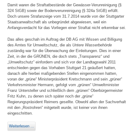
Damit waren die Straftatbestände der Gewässer-Verunreinigung (§
324 StGB) sowie der Bodenverunreinigung (§ 324a StGB) erfüllt.
Doch unsere Strafanzeige vom 31.7.2014 wurde von der Stuttgarter
Staatsanwaltschaft als unbegründet abgewiesen, weil ein
Anfangsverdacht für das Vorliegen einer Straftat nicht erkennbar sei.
Das alles geschah im Auftrag der DB AG mit Wissen und Billigung
des Amtes für Umweltschutz, die als
Untere Wasserbehörde
zuständig war für die Überwachung der Einleitungen. Dies in einer
Zeit, in der die GRÜNEN, die doch stets „Transparenz“ und
„Umweltschutz“ einfordern und sich vor der Landtagswahl 2011
entschieden gegen das Vorhaben Stuttgart 21 geäußert hatten,
danach alle hierbei maßgebenden Stellen eingenommen hatten,
voran der „grüne“ Ministerpräsident Kretschmann und sein „grüner“
Verkehrsminister Hermann, gefolgt vom „grünen“ Umweltminister
Franz Untersteller und schließlich dem „grünen“ Oberbürgermeister
Fritz Kuhn, zu denen sich später noch der „grüne“
Regierungspräsident Reimers gesellte. Obwohl allen der Sachverhalt
mit den „Rostrohren“ mitgeteilt wurde, ist keiner von ihnen
eingeschritten.
Weiterlesen ...