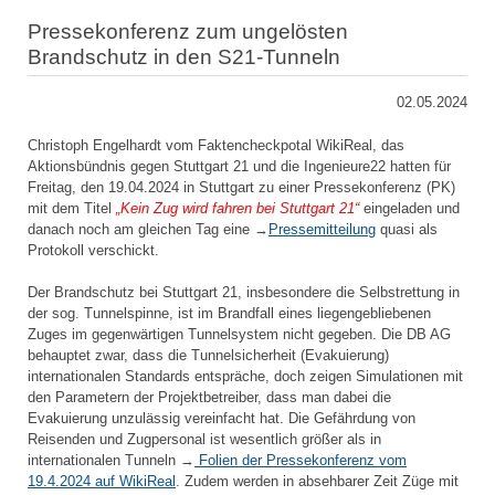
Pressekonferenz zum ungelösten
Brandschutz in den S21-Tunneln
02.05.2024
Christoph Engelhardt vom Faktencheckpotal WikiReal, das
Aktionsbündnis gegen Stuttgart 21 und die Ingenieure22 hatten für
Freitag, den 19.04.2024 in Stuttgart zu einer Pressekonferenz (PK)
mit dem Titel
„Kein Zug wird fahren bei Stuttgart 21“
eingeladen und
danach noch am gleichen Tag eine →
Pressemitteilung
quasi als
Protokoll verschickt.
Der Brandschutz bei Stuttgart 21, insbesondere die Selbstrettung in
der sog. Tunnelspinne, ist im Brandfall eines liegengebliebenen
Zuges im gegenwärtigen Tunnelsystem nicht gegeben. Die DB AG
behauptet zwar, dass die Tunnelsicherheit (Evakuierung)
internationalen Standards entspräche, doch zeigen Simulationen mit
den Parametern der Projektbetreiber, dass man dabei die
Evakuierung unzulässig vereinfacht hat. Die Gefährdung von
Reisenden und Zugpersonal ist wesentlich größer als in
internationalen Tunneln →
Folien der Pressekonferenz vom
19.4.2024 auf WikiReal
. Zudem werden in absehbarer Zeit Züge mit