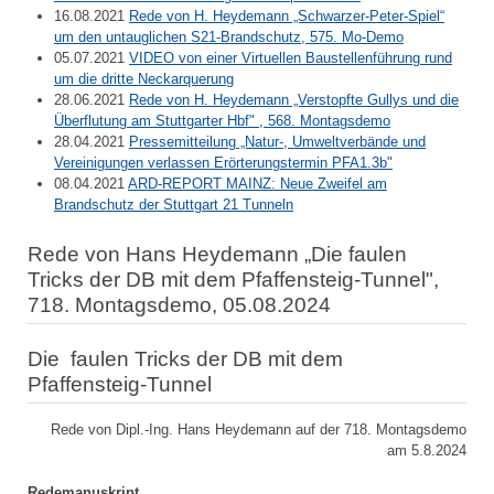
16.08.2021
Rede von H. Heydemann „Schwarzer-Peter-Spiel“
um den untauglichen S21-Brandschutz, 575. Mo-Demo
05.07.2021
VIDEO von einer Virtuellen Baustellenführung rund
um die dritte Neckarquerung
28.06.2021
Rede von H. Heydemann „Verstopfte Gullys und die
Überflutung am Stuttgarter Hbf" , 568. Montagsdemo
28.04.2021
Pressemitteilung „Natur-, Umweltverbände und
Vereinigungen verlassen Erörterungstermin PFA1.3b"
08.04.2021
ARD-REPORT MAINZ: Neue Zweifel am
Brandschutz der Stuttgart 21 Tunneln
Rede von Hans Heydemann „Die faulen
Tricks der DB mit dem Pfaffensteig-Tunnel",
718. Montagsdemo, 05.08.2024
Die faulen Tricks der DB mit dem
Pfaffensteig-Tunnel
Rede von Dipl.-Ing. Hans Heydemann auf der 718. Montagsdemo
am 5.8.2024
Redemanuskript