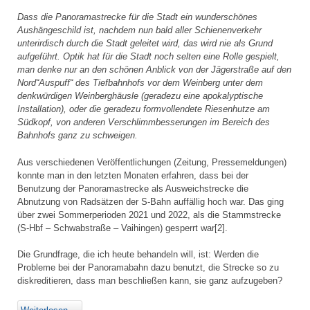
Dass die Panoramastrecke für die Stadt ein wunderschönes
Aushängeschild ist, nachdem nun bald aller Schienenverkehr
unterirdisch durch die Stadt geleitet wird, das wird nie als Grund
aufgeführt. Optik hat für die Stadt noch selten eine Rolle gespielt,
man denke nur an den schönen Anblick von der Jägerstraße auf den
Nord“Auspuff“ des Tiefbahnhofs vor dem Weinberg unter dem
denkwürdigen Weinberghäusle (geradezu eine apokalyptische
Installation), oder die geradezu formvollendete Riesenhutze am
Südkopf, von anderen Verschlimmbesserungen im Bereich des
Bahnhofs ganz zu schweigen.
Aus verschiedenen Veröffentlichungen (Zeitung, Pressemeldungen)
konnte man in den letzten Monaten erfahren, dass bei der
Benutzung der Panoramastrecke als Ausweichstrecke die
Abnutzung von Radsätzen der S-Bahn auffällig hoch war. Das ging
über zwei Sommerperioden 2021 und 2022, als die Stammstrecke
(S-Hbf – Schwabstraße – Vaihingen) gesperrt war[2].
Die Grundfrage, die ich heute behandeln will, ist: Werden die
Probleme bei der Panoramabahn dazu benutzt, die Strecke so zu
diskreditieren, dass man beschließen kann, sie ganz aufzugeben?