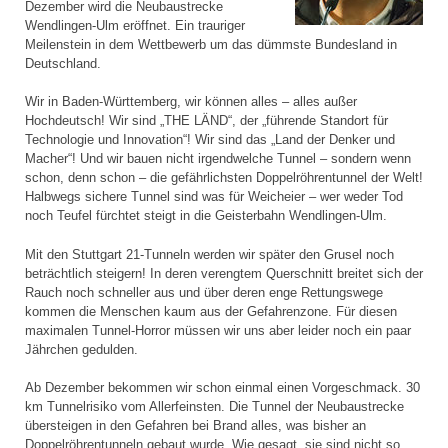
Dezember wird die Neubaustrecke
Wendlingen-Ulm eröffnet. Ein trauriger
Meilenstein in dem Wettbewerb um das dümmste Bundesland in
Deutschland.
Wir in Baden-Württemberg, wir können alles – alles außer
Hochdeutsch! Wir sind „THE LÄND“, der „führende Standort für
Technologie und Innovation“! Wir sind das „Land der Denker und
Macher“! Und wir bauen nicht irgendwelche Tunnel – sondern wenn
schon, denn schon – die gefährlichsten Doppelröhrentunnel der Welt!
Halbwegs sichere Tunnel sind was für Weicheier – wer weder Tod
noch Teufel fürchtet steigt in die Geisterbahn Wendlingen-Ulm.
Mit den Stuttgart 21-Tunneln werden wir später den Grusel noch
beträchtlich steigern! In deren verengtem Querschnitt breitet sich der
Rauch noch schneller aus und über deren enge Rettungswege
kommen die Menschen kaum aus der Gefahrenzone. Für diesen
maximalen Tunnel-Horror müssen wir uns aber leider noch ein paar
Jährchen gedulden.
Ab Dezember bekommen wir schon einmal einen Vorgeschmack. 30
km Tunnelrisiko vom Allerfeinsten. Die Tunnel der Neubaustrecke
übersteigen in den Gefahren bei Brand alles, was bisher an
Doppelröhrentunneln gebaut wurde. Wie gesagt, sie sind nicht so