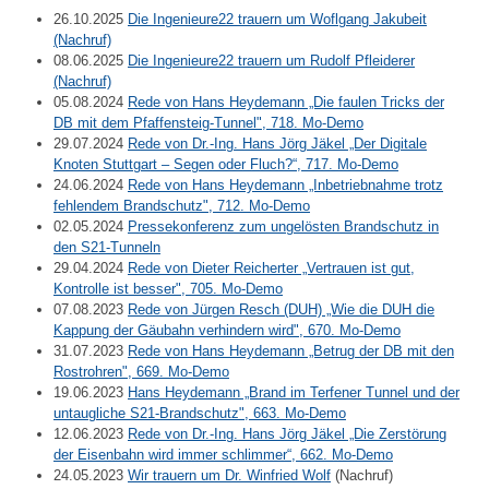
26.10.2025
Die Ingenieure22 trauern um Woflgang Jakubeit
(Nachruf)
08.06.2025
Die Ingenieure22 trauern um Rudolf Pfleiderer
(Nachruf)
05.08.2024
Rede von Hans Heydemann „Die faulen Tricks der
DB mit dem Pfaffensteig-Tunnel", 718. Mo-Demo
29.07.2024
Rede von Dr.-Ing. Hans Jörg Jäkel „Der Digitale
Knoten Stuttgart – Segen oder Fluch?“, 717. Mo-Demo
24.06.2024
Rede von Hans Heydemann „Inbetriebnahme trotz
fehlendem Brandschutz", 712. Mo-Demo
02.05.2024
Pressekonferenz zum ungelösten Brandschutz in
den S21-Tunneln
29.04.2024
Rede von Dieter Reicherter „Vertrauen ist gut,
Kontrolle ist besser", 705. Mo-Demo
07.08.2023
Rede von Jürgen Resch (DUH) „Wie die DUH die
Kappung der Gäubahn verhindern wird", 670. Mo-Demo
31.07.2023
Rede von Hans Heydemann „Betrug der DB mit den
Rostrohren", 669. Mo-Demo
19.06.2023
Hans Heydemann „Brand im Terfener Tunnel und der
untaugliche S21-Brandschutz", 663. Mo-Demo
12.06.2023
Rede von Dr.-Ing. Hans Jörg Jäkel „Die Zerstörung
der Eisenbahn wird immer schlimmer“, 662. Mo-Demo
24.05.2023
Wir trauern um Dr. Winfried Wolf
(Nachruf)