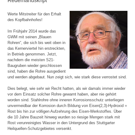
Redemanuskript
Werte Mitstreiter für den Erhalt
des Kopfbahnhofes!
Im Frühjahr 2014 wurde das
GWM mit seinen „Blauen
Rohren“, die sich bis weit oben in
das Kernerviertel hin erstreckten,
in Betrieb genommen. Jetzt,
nachdem die meisten S21-
Baugruben wieder geschlossen
sind, haben die Rohre ausgedient
und werden abgebaut. Nun zeigt sich, wie stark diese verrostet sind.
Dies belegt, wie sehr wir Recht hatten, als wir damals immer wieder
vor dem Einsatz solcher Rohre gewarnt haben, aber nie gehört
worden sind. Stahlrohre ohne inneren Korrosionsschutz unterliegen
unvermeidbar der Korrosion durch Bildung von Eisen(2,3)-Hydroxid =
Rost bis hin zur völligen Aufzehrung des Eisen-Werkstoffes. Über
die 10 Jahre Bauzeit hinweg wurden so riesige Mengen stark mit
Rost verunreinigtes Wasser in den Untergrund des Stuttgarter
Heilquellen-Schutzgebietes versenkt.