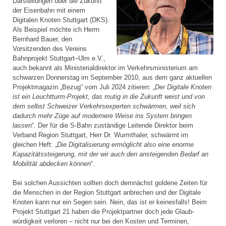
Darstellungen über die Zukunft
der Eisenbahn mit einem
Digitalen Knoten Stuttgart (DKS).
Als Beispiel möchte ich Herrn
Bernhard Bauer, den
Vorsitzenden des Vereins
Bahnprojekt Stuttgart–Ulm e.V.,
auch bekannt als Ministerial­direktor im Verkehrsministerium am
schwarzen Donnerstag im September 2010, aus dem ganz aktuellen
Projektmagazin „Bezug“ vom Juli 2024 zitieren: „
Der Digitale Knoten
ist ein Leuchtturm-Projekt, das mutig in die Zukunft weist und von
dem selbst Schweizer Verkehrsexperten schwärmen, weil sich
dadurch mehr Züge auf modernere Weise ins System bringen
lassen
“. Der für die S-Bahn zuständige Leitende Direktor beim
Verband Region Stuttgart, Herr Dr. Wurmthaler, schwärmt im
gleichen Heft: „
Die Digitalisierung ermöglicht also eine enorme
Kapazitätssteigerung, mit der wir auch den ansteigenden Bedarf an
Mobilität abdecken können
“.
Bei solchen Aussichten sollten doch demnächst goldene Zeiten für
die Menschen in der Region Stuttgart anbrechen und der Digitale
Knoten kann nur ein Segen sein. Nein, das ist er keinesfalls! Beim
Projekt Stuttgart 21 haben die Projektpartner doch jede Glaub­
würdigkeit verloren – nicht nur bei den Kosten und Terminen,