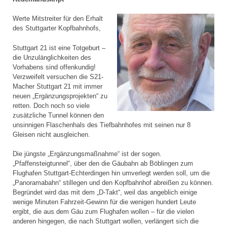
Werte Mitstreiter für den Erhalt
des Stuttgarter Kopfbahnhofs,
Stuttgart 21 ist eine Totgeburt –
die Unzulänglichkeiten des
Vorhabens sind offenkundig!
Verzweifelt versuchen die S21-
Macher Stuttgart 21 mit immer
neuen „Ergänzungsprojekten“ zu
retten. Doch noch so viele
zusätzliche Tunnel können den
unsinnigen Flaschenhals des Tiefbahnhofes mit seinen nur 8
Gleisen nicht ausgleichen.
Die jüngste „Ergänzungsmaßnahme“ ist der sogen.
„Pfaffensteigtunnel“, über den die Gäubahn ab Böblingen zum
Flughafen Stuttgart-Echterdingen hin umverlegt werden soll, um die
„Panoramabahn“ stillegen und den Kopfbahnhof abreißen zu können.
Begründet wird das mit dem „D-Takt“, weil das angeblich einige
wenige Minuten Fahrzeit-Gewinn für die wenigen hundert Leute
ergibt, die aus dem Gäu zum Flughafen wollen – für die vielen
anderen hingegen, die nach Stuttgart wollen, verlängert sich die