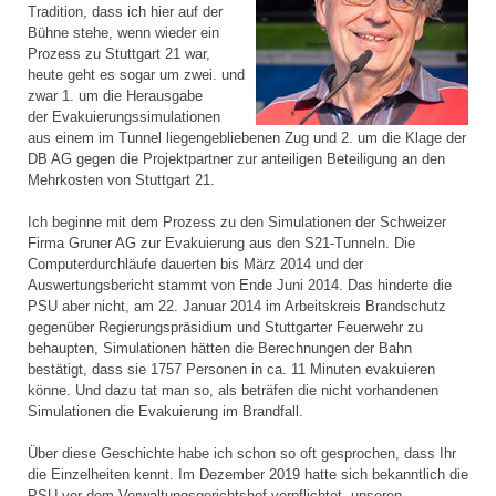
Tradition, dass ich hier auf der
Bühne stehe, wenn wieder ein
Prozess zu Stuttgart 21 war,
heute geht es sogar um zwei. und
zwar 1. um die Herausgabe
der Evakuierungssimulationen
aus einem im Tunnel liegengebliebenen Zug und 2. um die Klage der
DB AG gegen die Projektpartner zur anteiligen Beteiligung an den
Mehrkosten von Stuttgart 21.
Ich beginne mit dem Prozess zu den Simulationen der Schweizer
Firma Gruner AG zur Evakuierung aus den S21-Tunneln. Die
Computerdurchläufe dauerten bis März 2014 und der
Auswertungsbericht stammt von Ende Juni 2014. Das hinderte die
PSU aber nicht, am 22. Januar 2014 im Arbeitskreis Brandschutz
gegenüber Regierungspräsidium und Stuttgarter Feuerwehr zu
behaupten, Simulationen hätten die Berechnungen der Bahn
bestätigt, dass sie 1757 Personen in ca. 11 Minuten evakuieren
könne. Und dazu tat man so, als beträfen die nicht vorhandenen
Simulationen die Evakuierung im Brandfall.
Über diese Geschichte habe ich schon so oft gesprochen, dass Ihr
die Einzelheiten kennt. Im Dezember 2019 hatte sich bekanntlich die
PSU vor dem Verwaltungsgerichtshof verpflichtet, unseren