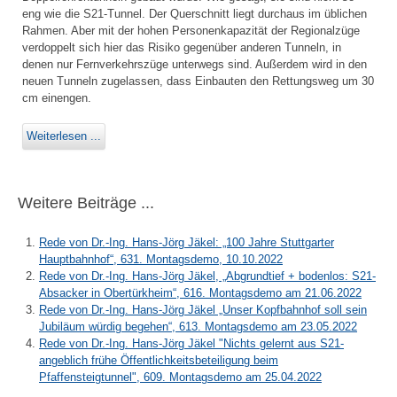
eng wie die S21-Tunnel. Der Querschnitt liegt durchaus im üblichen
Rahmen. Aber mit der hohen Personenkapazität der Regionalzüge
verdoppelt sich hier das Risiko gegenüber anderen Tunneln, in
denen nur Fernverkehrszüge unterwegs sind. Außerdem wird in den
neuen Tunneln zugelassen, dass Einbauten den Rettungsweg um 30
cm einengen.
Weiterlesen ...
Weitere Beiträge ...
Rede von Dr.-Ing. Hans-Jörg Jäkel: „100 Jahre Stuttgarter
Hauptbahnhof“, 631. Montagsdemo, 10.10.2022
Rede von Dr.-Ing. Hans-Jörg Jäkel, „Abgrundtief + bodenlos: S21-
Absacker in Obertürkheim“, 616. Montagsdemo am 21.06.2022
Rede von Dr.-Ing. Hans-Jörg Jäkel „Unser Kopfbahnhof soll sein
Jubiläum würdig begehen“, 613. Montagsdemo am 23.05.2022
Rede von Dr.-Ing. Hans-Jörg Jäkel "Nichts gelernt aus S21-
angeblich frühe Öffentlichkeitsbeteiligung beim
Pfaffensteigtunnel", 609. Montagsdemo am 25.04.2022