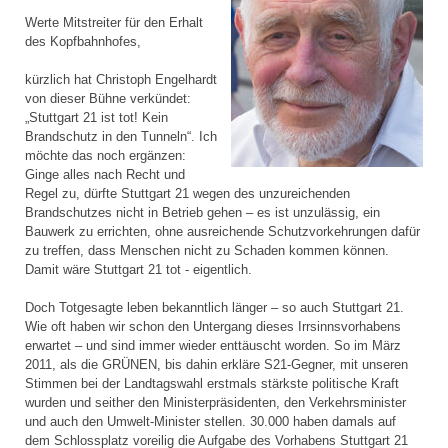
Werte Mitstreiter für den Erhalt
des Kopfbahnhofes,
kürzlich hat Christoph Engelhardt
von dieser Bühne verkündet:
„Stuttgart 21 ist tot! Kein
Brandschutz in den Tunneln“. Ich
möchte das noch ergänzen:
Ginge alles nach Recht und
Regel zu, dürfte Stuttgart 21 wegen des unzureichenden
Brandschutzes nicht in Betrieb gehen – es ist unzulässig, ein
Bauwerk zu errichten, ohne ausreichende Schutzvorkehrungen dafür
zu treffen, dass Menschen nicht zu Schaden kommen können.
Damit wäre Stuttgart 21 tot - eigentlich.
Doch Totgesagte leben bekanntlich länger – so auch Stuttgart 21.
Wie oft haben wir schon den Untergang dieses Irrsinnsvorhabens
erwartet – und sind immer wieder enttäuscht worden. So im März
2011, als die GRÜNEN, bis dahin erkläre S21-Gegner, mit unseren
Stimmen bei der Landtagswahl erstmals stärkste politische Kraft
wurden und seither den Ministerpräsidenten, den Verkehrsminister
und auch den Umwelt-Minister stellen. 30.000 haben damals auf
dem Schlossplatz voreilig die Aufgabe des Vorhabens Stuttgart 21