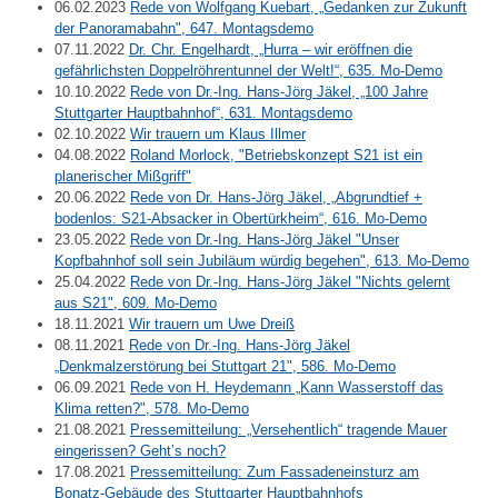
06.02.2023
Rede von Wolfgang Kuebart, „Gedanken zur Zukunft
der Panoramabahn", 647. Montagsdemo
07.11.2022
Dr. Chr. Engelhardt, „Hurra – wir eröffnen die
gefährlichsten Doppelröhrentunnel der Welt!“, 635. Mo-Demo
10.10.2022
Rede von Dr.-Ing. Hans-Jörg Jäkel, „100 Jahre
Stuttgarter Hauptbahnhof“, 631. Montagsdemo
02.10.2022
Wir trauern um Klaus Illmer
04.08.2022
Roland Morlock, "Betriebskonzept S21 ist ein
planerischer Mißgriff"
20.06.2022
Rede von Dr. Hans-Jörg Jäkel, „Abgrundtief +
bodenlos: S21-Absacker in Obertürkheim“, 616. Mo-Demo
23.05.2022
Rede von Dr.-Ing. Hans-Jörg Jäkel "Unser
Kopfbahnhof soll sein Jubiläum würdig begehen", 613. Mo-Demo
25.04.2022
Rede von Dr.-Ing. Hans-Jörg Jäkel "Nichts gelernt
aus S21", 609. Mo-Demo
18.11.2021
Wir trauern um Uwe Dreiß
08.11.2021
Rede von Dr.-Ing. Hans-Jörg Jäkel
„Denkmalzerstörung bei Stuttgart 21", 586. Mo-Demo
06.09.2021
Rede von H. Heydemann „Kann Wasserstoff das
Klima retten?", 578. Mo-Demo
21.08.2021
Pressemitteilung: „Versehentlich“ tragende Mauer
eingerissen? Geht’s noch?
17.08.2021
Pressemitteilung: Zum Fassadeneinsturz am
Bonatz-Gebäude des Stuttgarter Hauptbahnhofs