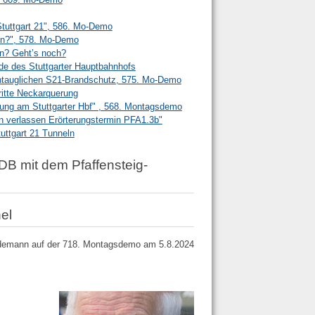
Stuttgart 21", 586. Mo-Demo
en?", 578. Mo-Demo
en? Geht’s noch?
e des Stuttgarter Hauptbahnhofs
ntauglichen S21-Brandschutz, 575. Mo-Demo
ritte Neckarquerung
tung am Stuttgarter Hbf" , 568. Montagsdemo
n verlassen Erörterungstermin PFA1.3b"
ttgart 21 Tunneln
B mit dem Pfaffensteig-
el
ydemann auf der 718. Montagsdemo am 5.8.2024