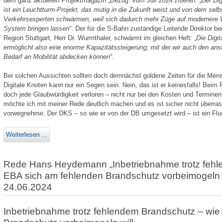
dem ganz aktuellen Projektmagazin „Bezug“ vom Juli 2024 zitieren: „
Der Dig
ist ein Leuchtturm-Projekt, das mutig in die Zukunft weist und von dem sel
Verkehrsexperten schwärmen, weil sich dadurch mehr Züge auf modernere 
System bringen lassen
“. Der für die S-Bahn zuständige Leitende Direktor b
Region Stuttgart, Herr Dr. Wurmthaler, schwärmt im gleichen Heft: „
Die Digit
ermöglicht also eine enorme Kapazitätssteigerung, mit der wir auch den an
Bedarf an Mobilität abdecken können
“.
Bei solchen Aussichten sollten doch demnächst goldene Zeiten für die Mens
Digitale Knoten kann nur ein Segen sein. Nein, das ist er keinesfalls! Beim 
doch jede Glaub­würdigkeit verloren – nicht nur bei den Kosten und Terminen,
möchte ich mit meiner Rede deutlich machen und es ist sicher nicht überrasc
vorwegnehme: Der DKS – so wie er von der DB umgesetzt wird – ist ein Fluc
Weiterlesen ...
Rede Hans Heydemann „Inbetriebnahme trotz fehl
EBA sich am fehlenden Brandschutz vorbeimogeln 
24.06.2024
Inbetriebnahme trotz fehlendem Brandschutz – wie