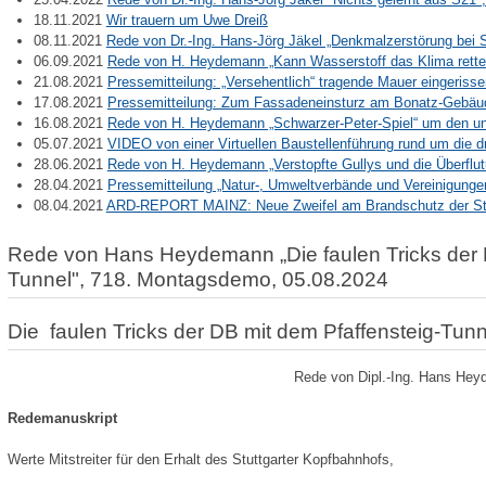
18.11.2021
Wir trauern um Uwe Dreiß
08.11.2021
Rede von Dr.-Ing. Hans-Jörg Jäkel „Denkmalzerstörung bei 
06.09.2021
Rede von H. Heydemann „Kann Wasserstoff das Klima rett
21.08.2021
Pressemitteilung: „Versehentlich“ tragende Mauer eingeriss
17.08.2021
Pressemitteilung: Zum Fassadeneinsturz am Bonatz-Gebäud
16.08.2021
Rede von H. Heydemann „Schwarzer-Peter-Spiel“ um den u
05.07.2021
VIDEO von einer Virtuellen Baustellenführung rund um die d
28.06.2021
Rede von H. Heydemann „Verstopfte Gullys und die Überflu
28.04.2021
Pressemitteilung „Natur-, Umweltverbände und Vereinigunge
08.04.2021
ARD-REPORT MAINZ: Neue Zweifel am Brandschutz der Stu
Rede von Hans Heydemann „Die faulen Tricks der D
Tunnel", 718. Montagsdemo, 05.08.2024
Die faulen Tricks der DB mit dem Pfaffensteig-Tunn
Rede von Dipl.-Ing. Hans He
Redemanuskript
Werte Mitstreiter für den Erhalt des Stuttgarter Kopfbahnhofs,