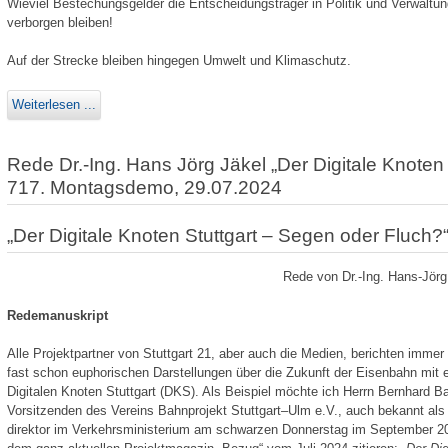
Wieviel Bestechungsgelder die Entscheidungsträger in Politik und Verwaltung
verborgen bleiben!
Auf der Strecke bleiben hingegen Umwelt und Klimaschutz.
Weiterlesen ...
Rede Dr.-Ing. Hans Jörg Jäkel „Der Digitale Knoten
717. Montagsdemo, 29.07.2024
„Der Digitale Knoten Stuttgart – Segen oder Fluch?
Rede von Dr.-Ing. Hans-Jör
Redemanuskript
Alle Projektpartner von Stuttgart 21, aber auch die Medien, berichten immer 
fast schon euphorischen Darstellungen über die Zukunft der Eisenbahn mit 
Digitalen Knoten Stuttgart (DKS). Als Beispiel möchte ich Herrn Bernhard B
Vorsitzenden des Vereins Bahnprojekt Stuttgart–Ulm e.V., auch bekannt als M
direktor im Verkehrsministerium am schwarzen Donnerstag im September 2