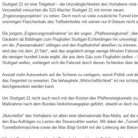
Stuttgart 21 ist eine Totgeburt – die Unzulänglichkeiten des Vorhabens sind 
Verzweifelt versuchen die S21-Macher Stuttgart 21 mit immer neuen
„Ergänzungsprojekten“ zu retten. Doch noch so viele zusätzliche Tunnel kö
unsinnigen Flaschenhals des Tiefbahnhofes mit seinen nur 8 Gleisen nicht 
Die jüngste „Ergänzungsmaßnahme“ ist der sogen. „Pfaffensteigtunnel“, übe
Gäubahn ab Böblingen zum Flughafen Stuttgart-Echterdingen hin umverlegt 
um die „Panoramabahn“ stillegen und den Kopfbahnhof abreißen zu können.
wird das mit dem „D-Takt“, weil das angeblich einige wenige Minuten Fahrze
die wenigen hundert Leute ergibt, die aus dem Gäu zum Flughafen wollen – f
Stuttgart wollen, verlängert sich die Fahrzeit durch diesen Schlenker über d
Anstatt mehr Autoverkehr auf die Schiene zu verlagern, womit Politik und di
das Gegenteil zu erwarten. Die behauptete „Wirtschaftlichkeit“ ist nur schö
durchgewunken werden kann.
Um Stuttgart 21 nicht auch noch mit den Kosten des Pfaffensteigtunnels zu 
Maßnahme nach dem Bundes-Verkehrswegeplan geführt, obwohl er doch nur f
„Nutznießer“ des Vorhabens ist allein eine übernationale Bau-Mafia, auf die
den Bau-Aufträgen zu Lasten der Steuerzahler warten. Mit dabei der „Tunnel
Tunnelbohrmaschine sowie die Max Bögl GmbH mit der Lieferung der Beton-Fe