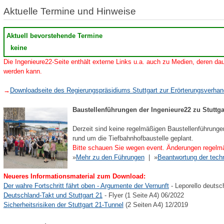
Aktuelle Termine und Hinweise
Aktuell bevorstehende Termine
keine
Die Ingenieure22-Seite enthält externe Links u.a. auch zu Medien, deren dau
werden kann.
→
Downloadseite des Regierungspräsidiums Stuttgart zur Erörterungsverha
Baustellenführungen der Ingenieure22 zu Stuttga
Derzeit sind keine regelmäßigen Baustellenführunge
rund um die Tiefbahnhofbaustelle geplant.
Bitte schauen Sie wegen event. Änderungen regelmä
»
Mehr zu den Führungen
| »
Beantwortung der tech
Neueres Informationsmaterial zum Download:
Der wahre Fortschritt fährt oben - Argumente der Vernunft
- Leporello deutsc
Deutschland-Takt und Stuttgart 21
- Flyer (1 Seite A4) 06/2022
Sicherheitsrisiken der Stuttgart 21-Tunnel
(2 Seiten A4) 12/2019