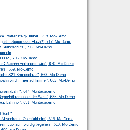
em Pfaffensteig-Tunnel", 718. Mo-Demo
ttgart – Segen oder Fluch?“, 717. Mo-Demo
m Brandschutz", 712. Mo-Demo
unneln
 besser", 705. Mo-Demo
r Gäubahn verhindern wird", 670. Mo-Demo
ren", 669. Mo-Demo
liche S21-Brandschutz", 663. Mo-Demo
senbahn wird immer schlimmer“, 662. Mo-Demo
anoramabahn", 647. Montagsdemo
n Doppelröhrentunnel der Welt!“, 635. Mo-Demo
 Hauptbahnhof“, 631. Montagsdemo
ißgriff"
21-Absacker in Obertürkheim“, 616. Mo-Demo
l sein Jubiläum würdig begehen", 613. Mo-Demo
", 609. Mo-Demo