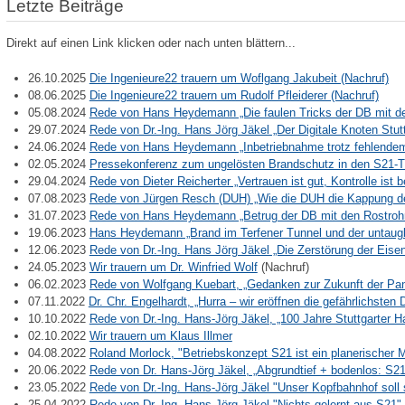
Letzte Beiträge
Direkt auf einen Link klicken oder nach unten blättern...
26.10.2025
Die Ingenieure22 trauern um Woflgang Jakubeit (Nachruf)
08.06.2025
Die Ingenieure22 trauern um Rudolf Pfleiderer (Nachruf)
05.08.2024
Rede von Hans Heydemann „Die faulen Tricks der DB mit d
29.07.2024
Rede von Dr.-Ing. Hans Jörg Jäkel „Der Digitale Knoten Stu
24.06.2024
Rede von Hans Heydemann „Inbetriebnahme trotz fehlende
02.05.2024
Pressekonferenz zum ungelösten Brandschutz in den S21-T
29.04.2024
Rede von Dieter Reicherter „Vertrauen ist gut, Kontrolle ist
07.08.2023
Rede von Jürgen Resch (DUH) „Wie die DUH die Kappung de
31.07.2023
Rede von Hans Heydemann „Betrug der DB mit den Rostroh
19.06.2023
Hans Heydemann „Brand im Terfener Tunnel und der untaug
12.06.2023
Rede von Dr.-Ing. Hans Jörg Jäkel „Die Zerstörung der Ei
24.05.2023
Wir trauern um Dr. Winfried Wolf
(Nachruf)
06.02.2023
Rede von Wolfgang Kuebart, „Gedanken zur Zukunft der P
07.11.2022
Dr. Chr. Engelhardt, „Hurra – wir eröffnen die gefährlichste
10.10.2022
Rede von Dr.-Ing. Hans-Jörg Jäkel, „100 Jahre Stuttgarter
02.10.2022
Wir trauern um Klaus Illmer
04.08.2022
Roland Morlock, "Betriebskonzept S21 ist ein planerischer M
20.06.2022
Rede von Dr. Hans-Jörg Jäkel, „Abgrundtief + bodenlos: S
23.05.2022
Rede von Dr.-Ing. Hans-Jörg Jäkel "Unser Kopfbahnhof sol
25.04.2022
Rede von Dr.-Ing. Hans-Jörg Jäkel "Nichts gelernt aus S21