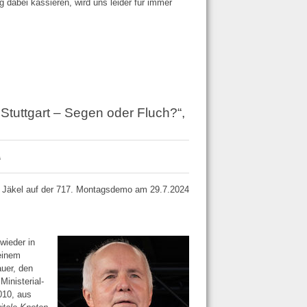
 dabei kassieren, wird uns leider für immer
 Stuttgart – Segen oder Fluch?“,
“
g Jäkel auf der 717. Montagsdemo am 29.7.2024
wieder in
einem
auer, den
inisterial­
010, aus