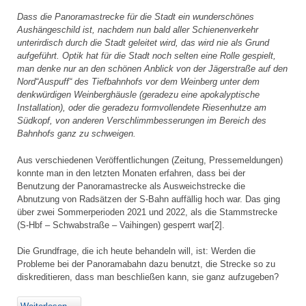
Dass die Panoramastrecke für die Stadt ein wunderschönes
Aushängeschild ist, nachdem nun bald aller Schienenverkehr
unterirdisch durch die Stadt geleitet wird, das wird nie als Grund
aufgeführt. Optik hat für die Stadt noch selten eine Rolle gespielt,
man denke nur an den schönen Anblick von der Jägerstraße auf den
Nord“Auspuff“ des Tiefbahnhofs vor dem Weinberg unter dem
denkwürdigen Weinberghäusle (geradezu eine apokalyptische
Installation), oder die geradezu formvollendete Riesenhutze am
Südkopf, von anderen Verschlimmbesserungen im Bereich des
Bahnhofs ganz zu schweigen.
Aus verschiedenen Veröffentlichungen (Zeitung, Pressemeldungen)
konnte man in den letzten Monaten erfahren, dass bei der
Benutzung der Panoramastrecke als Ausweichstrecke die
Abnutzung von Radsätzen der S-Bahn auffällig hoch war. Das ging
über zwei Sommerperioden 2021 und 2022, als die Stammstrecke
(S-Hbf – Schwabstraße – Vaihingen) gesperrt war[2].
Die Grundfrage, die ich heute behandeln will, ist: Werden die
Probleme bei der Panoramabahn dazu benutzt, die Strecke so zu
diskreditieren, dass man beschließen kann, sie ganz aufzugeben?