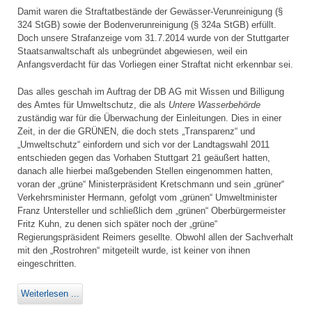
Damit waren die Straftatbestände der Gewässer-Verunreinigung (§
324 StGB) sowie der Bodenverunreinigung (§ 324a StGB) erfüllt.
Doch unsere Strafanzeige vom 31.7.2014 wurde von der Stuttgarter
Staatsanwaltschaft als unbegründet abgewiesen, weil ein
Anfangsverdacht für das Vorliegen einer Straftat nicht erkennbar sei.
Das alles geschah im Auftrag der DB AG mit Wissen und Billigung
des Amtes für Umweltschutz, die als
Untere Wasserbehörde
zuständig war für die Überwachung der Einleitungen. Dies in einer
Zeit, in der die GRÜNEN, die doch stets „Transparenz“ und
„Umweltschutz“ einfordern und sich vor der Landtagswahl 2011
entschieden gegen das Vorhaben Stuttgart 21 geäußert hatten,
danach alle hierbei maßgebenden Stellen eingenommen hatten,
voran der „grüne“ Ministerpräsident Kretschmann und sein „grüner“
Verkehrsminister Hermann, gefolgt vom „grünen“ Umweltminister
Franz Untersteller und schließlich dem „grünen“ Oberbürgermeister
Fritz Kuhn, zu denen sich später noch der „grüne“
Regierungspräsident Reimers gesellte. Obwohl allen der Sachverhalt
mit den „Rostrohren“ mitgeteilt wurde, ist keiner von ihnen
eingeschritten.
Weiterlesen ...