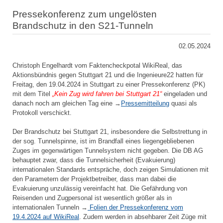
Pressekonferenz zum ungelösten
Brandschutz in den S21-Tunneln
02.05.2024
Christoph Engelhardt vom Faktencheckpotal WikiReal, das
Aktionsbündnis gegen Stuttgart 21 und die Ingenieure22 hatten für
Freitag, den 19.04.2024 in Stuttgart zu einer Pressekonferenz (PK)
mit dem Titel
„Kein Zug wird fahren bei Stuttgart 21“
eingeladen und
danach noch am gleichen Tag eine →
Pressemitteilung
quasi als
Protokoll verschickt.
Der Brandschutz bei Stuttgart 21, insbesondere die Selbstrettung in
der sog. Tunnelspinne, ist im Brandfall eines liegengebliebenen
Zuges im gegenwärtigen Tunnelsystem nicht gegeben. Die DB AG
behauptet zwar, dass die Tunnelsicherheit (Evakuierung)
internationalen Standards entspräche, doch zeigen Simulationen mit
den Parametern der Projektbetreiber, dass man dabei die
Evakuierung unzulässig vereinfacht hat. Die Gefährdung von
Reisenden und Zugpersonal ist wesentlich größer als in
internationalen Tunneln →
Folien der Pressekonferenz vom
19.4.2024 auf WikiReal
. Zudem werden in absehbarer Zeit Züge mit