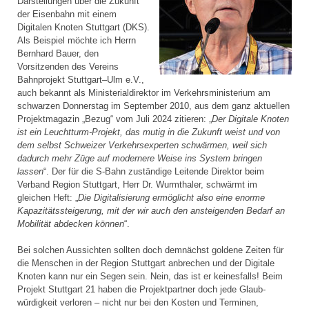
Darstellungen über die Zukunft
der Eisenbahn mit einem
Digitalen Knoten Stuttgart (DKS).
Als Beispiel möchte ich Herrn
Bernhard Bauer, den
Vorsitzenden des Vereins
Bahnprojekt Stuttgart–Ulm e.V.,
auch bekannt als Ministerial­direktor im Verkehrsministerium am
schwarzen Donnerstag im September 2010, aus dem ganz aktuellen
Projektmagazin „Bezug“ vom Juli 2024 zitieren: „
Der Digitale Knoten
ist ein Leuchtturm-Projekt, das mutig in die Zukunft weist und von
dem selbst Schweizer Verkehrsexperten schwärmen, weil sich
dadurch mehr Züge auf modernere Weise ins System bringen
lassen
“. Der für die S-Bahn zuständige Leitende Direktor beim
Verband Region Stuttgart, Herr Dr. Wurmthaler, schwärmt im
gleichen Heft: „
Die Digitalisierung ermöglicht also eine enorme
Kapazitätssteigerung, mit der wir auch den ansteigenden Bedarf an
Mobilität abdecken können
“.
Bei solchen Aussichten sollten doch demnächst goldene Zeiten für
die Menschen in der Region Stuttgart anbrechen und der Digitale
Knoten kann nur ein Segen sein. Nein, das ist er keinesfalls! Beim
Projekt Stuttgart 21 haben die Projektpartner doch jede Glaub­
würdigkeit verloren – nicht nur bei den Kosten und Terminen,