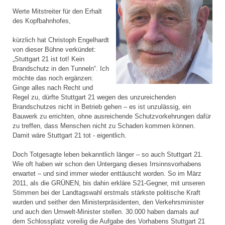
Werte Mitstreiter für den Erhalt
des Kopfbahnhofes,
kürzlich hat Christoph Engelhardt
von dieser Bühne verkündet:
„Stuttgart 21 ist tot! Kein
Brandschutz in den Tunneln“. Ich
möchte das noch ergänzen:
Ginge alles nach Recht und
Regel zu, dürfte Stuttgart 21 wegen des unzureichenden
Brandschutzes nicht in Betrieb gehen – es ist unzulässig, ein
Bauwerk zu errichten, ohne ausreichende Schutzvorkehrungen dafür
zu treffen, dass Menschen nicht zu Schaden kommen können.
Damit wäre Stuttgart 21 tot - eigentlich.
Doch Totgesagte leben bekanntlich länger – so auch Stuttgart 21.
Wie oft haben wir schon den Untergang dieses Irrsinnsvorhabens
erwartet – und sind immer wieder enttäuscht worden. So im März
2011, als die GRÜNEN, bis dahin erkläre S21-Gegner, mit unseren
Stimmen bei der Landtagswahl erstmals stärkste politische Kraft
wurden und seither den Ministerpräsidenten, den Verkehrsminister
und auch den Umwelt-Minister stellen. 30.000 haben damals auf
dem Schlossplatz voreilig die Aufgabe des Vorhabens Stuttgart 21