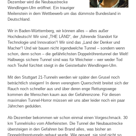
Dezember wird die Neubaustrecke
Wendlingen-Ulm eröffnet. Ein trauriger
Meilenstein in dem Wettbewerb um das dümmste Bundesland in
Deutschland.
Wir in Baden-Württemberg, wir können alles – alles außer
Hochdeutsch! Wir sind „THE LÄND“, der „führende Standort für
Technologie und Innovation“! Wir sind das „Land der Denker und
Macher“! Und wir bauen nicht irgendwelche Tunnel – sondern wenn
schon, denn schon – die gefährlichsten Doppelröhrentunnel der Welt!
Halbwegs sichere Tunnel sind was für Weicheier – wer weder Tod
noch Teufel fürchtet steigt in die Geisterbahn Wendlingen-Ulm.
Mit den Stuttgart 21-Tunneln werden wir später den Grusel noch
beträchtlich steigern! In deren verengtem Querschnitt breitet sich der
Rauch noch schneller aus und über deren enge Rettungswege
kommen die Menschen kaum aus der Gefahrenzone. Für diesen
maximalen Tunnel-Horror müssen wir uns aber leider noch ein paar
Jährchen gedulden.
Ab Dezember bekommen wir schon einmal einen Vorgeschmack. 30
km Tunnelrisiko vom Allerfeinsten. Die Tunnel der Neubaustrecke
übersteigen in den Gefahren bei Brand alles, was bisher an
Doppelröhrentunneln gebaut wurde. Wie gesagt, sie sind nicht so