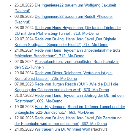
26.10.2025
Die Ingenieure22 trauern um Woflgang Jakubeit
(Nachruf)
08.06.2025
Die Ingenieure22 trauern um Rudolf Pfleiderer
(Nachruf)
05.08.2024
Rede von Hans Heydemann „Die faulen Tricks der
DB mit dem Pfaffensteig-Tunnel", 718. Mo-Demo
29.07.2024
Rede von Dr.-Ing. Hans Jörg Jäkel „Der Digitale
Knoten Stuttgart – Segen oder Fluch?“, 717. Mo-Demo
24.06.2024
Rede von Hans Heydemann „Inbetriebnahme trotz
fehlendem Brandschutz", 712. Mo-Demo
02.05.2024
Pressekonferenz zum ungelösten Brandschutz in
den S21-Tunneln
29.04.2024
Rede von Dieter Reicherter „Vertrauen ist gut,
Kontrolle ist besser", 705. Mo-Demo
07.08.2023
Rede von Jürgen Resch (DUH) „Wie die DUH die
Kappung der Gäubahn verhindern wird", 670. Mo-Demo
31.07.2023
Rede von Hans Heydemann „Betrug der DB mit den
Rostrohren", 669. Mo-Demo
19.06.2023
Hans Heydemann „Brand im Terfener Tunnel und der
untaugliche S21-Brandschutz", 663. Mo-Demo
12.06.2023
Rede von Dr.-Ing. Hans Jörg Jäkel „Die Zerstörung
der Eisenbahn wird immer schlimmer“, 662. Mo-Demo
24.05.2023
Wir trauern um Dr. Winfried Wolf
(Nachruf)