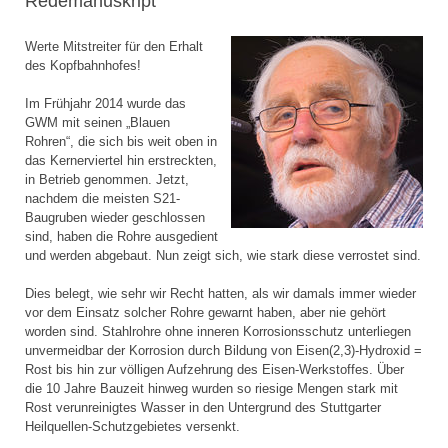
Redemanuskript
Werte Mitstreiter für den Erhalt
des Kopfbahnhofes!
Im Frühjahr 2014 wurde das
GWM mit seinen „Blauen
Rohren“, die sich bis weit oben in
das Kernerviertel hin erstreckten,
in Betrieb genommen. Jetzt,
nachdem die meisten S21-
Baugruben wieder geschlossen
sind, haben die Rohre ausgedient
und werden abgebaut. Nun zeigt sich, wie stark diese verrostet sind.
Dies belegt, wie sehr wir Recht hatten, als wir damals immer wieder
vor dem Einsatz solcher Rohre gewarnt haben, aber nie gehört
worden sind. Stahlrohre ohne inneren Korrosionsschutz unterliegen
unvermeidbar der Korrosion durch Bildung von Eisen(2,3)-Hydroxid =
Rost bis hin zur völligen Aufzehrung des Eisen-Werkstoffes. Über
die 10 Jahre Bauzeit hinweg wurden so riesige Mengen stark mit
Rost verunreinigtes Wasser in den Untergrund des Stuttgarter
Heilquellen-Schutzgebietes versenkt.