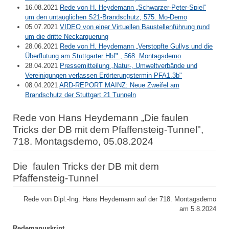
16.08.2021
Rede von H. Heydemann „Schwarzer-Peter-Spiel“
um den untauglichen S21-Brandschutz, 575. Mo-Demo
05.07.2021
VIDEO von einer Virtuellen Baustellenführung rund
um die dritte Neckarquerung
28.06.2021
Rede von H. Heydemann „Verstopfte Gullys und die
Überflutung am Stuttgarter Hbf" , 568. Montagsdemo
28.04.2021
Pressemitteilung „Natur-, Umweltverbände und
Vereinigungen verlassen Erörterungstermin PFA1.3b"
08.04.2021
ARD-REPORT MAINZ: Neue Zweifel am
Brandschutz der Stuttgart 21 Tunneln
Rede von Hans Heydemann „Die faulen
Tricks der DB mit dem Pfaffensteig-Tunnel",
718. Montagsdemo, 05.08.2024
Die faulen Tricks der DB mit dem
Pfaffensteig-Tunnel
Rede von Dipl.-Ing. Hans Heydemann auf der 718. Montagsdemo
am 5.8.2024
Redemanuskript