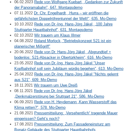
06.02.2023
Rede von Wolfgang Kuebart, „Gedanken zur Zukunft
der Panoramabahn", 647. Montagsdemo
07.11.2022
Dr. Chr. Engelhardt, „Hurra – wir eröffnen die
gefährlichsten Doppelröhrentunnel der Welt!“, 635. Mo-Demo
10.10.2022
Rede von Dr.-Ing. Hans-Jörg Jäkel, „100 Jahre
Stuttgarter Hauptbahnhof“, 631. Montagsdemo
02.10.2022
Wir trauern um Klaus Illmer
04.08.2022
Roland Morlock, "Betriebskonzept S21 ist ein
planerischer Mißgriff"
20.06.2022
Rede von Dr. Hans-Jörg Jäkel, „Abgrundtief +
bodenlos: S21-Absacker in Obertürkheim“, 616. Mo-Demo
23.05.2022
Rede von Dr.-Ing. Hans-Jörg Jäkel "Unser
Kopfbahnhof soll sein Jubiläum würdig begehen", 613. Mo-Demo
25.04.2022
Rede von Dr.-Ing. Hans-Jörg Jäkel "Nichts gelernt
aus S21", 609. Mo-Demo
18.11.2021
Wir trauern um Uwe Dreiß
08.11.2021
Rede von Dr.-Ing. Hans-Jörg Jäkel
„Denkmalzerstörung bei Stuttgart 21", 586. Mo-Demo
06.09.2021
Rede von H. Heydemann „Kann Wasserstoff das
Klima retten?", 578. Mo-Demo
21.08.2021
Pressemitteilung: „Versehentlich“ tragende Mauer
eingerissen? Geht’s noch?
17.08.2021
Pressemitteilung: Zum Fassadeneinsturz am
Bonatz-Gebäude des Stuttgarter Hauptbahnhofs