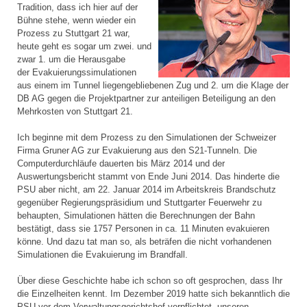
Tradition, dass ich hier auf der
Bühne stehe, wenn wieder ein
Prozess zu Stuttgart 21 war,
heute geht es sogar um zwei. und
zwar 1. um die Herausgabe
der Evakuierungssimulationen
aus einem im Tunnel liegengebliebenen Zug und 2. um die Klage der
DB AG gegen die Projektpartner zur anteiligen Beteiligung an den
Mehrkosten von Stuttgart 21.
Ich beginne mit dem Prozess zu den Simulationen der Schweizer
Firma Gruner AG zur Evakuierung aus den S21-Tunneln. Die
Computerdurchläufe dauerten bis März 2014 und der
Auswertungsbericht stammt von Ende Juni 2014. Das hinderte die
PSU aber nicht, am 22. Januar 2014 im Arbeitskreis Brandschutz
gegenüber Regierungspräsidium und Stuttgarter Feuerwehr zu
behaupten, Simulationen hätten die Berechnungen der Bahn
bestätigt, dass sie 1757 Personen in ca. 11 Minuten evakuieren
könne. Und dazu tat man so, als beträfen die nicht vorhandenen
Simulationen die Evakuierung im Brandfall.
Über diese Geschichte habe ich schon so oft gesprochen, dass Ihr
die Einzelheiten kennt. Im Dezember 2019 hatte sich bekanntlich die
PSU vor dem Verwaltungsgerichtshof verpflichtet, unseren