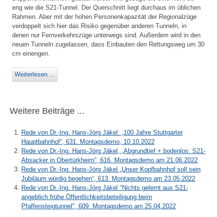
eng wie die S21-Tunnel. Der Querschnitt liegt durchaus im üblichen
Rahmen. Aber mit der hohen Personenkapazität der Regionalzüge
verdoppelt sich hier das Risiko gegenüber anderen Tunneln, in
denen nur Fernverkehrszüge unterwegs sind. Außerdem wird in den
neuen Tunneln zugelassen, dass Einbauten den Rettungsweg um 30
cm einengen.
Weiterlesen ...
Weitere Beiträge ...
Rede von Dr.-Ing. Hans-Jörg Jäkel: „100 Jahre Stuttgarter
Hauptbahnhof“, 631. Montagsdemo, 10.10.2022
Rede von Dr.-Ing. Hans-Jörg Jäkel, „Abgrundtief + bodenlos: S21-
Absacker in Obertürkheim“, 616. Montagsdemo am 21.06.2022
Rede von Dr.-Ing. Hans-Jörg Jäkel „Unser Kopfbahnhof soll sein
Jubiläum würdig begehen“, 613. Montagsdemo am 23.05.2022
Rede von Dr.-Ing. Hans-Jörg Jäkel "Nichts gelernt aus S21-
angeblich frühe Öffentlichkeitsbeteiligung beim
Pfaffensteigtunnel", 609. Montagsdemo am 25.04.2022