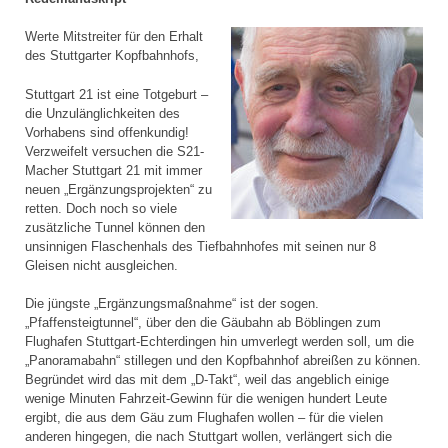
Werte Mitstreiter für den Erhalt
des Stuttgarter Kopfbahnhofs,
Stuttgart 21 ist eine Totgeburt –
die Unzulänglichkeiten des
Vorhabens sind offenkundig!
Verzweifelt versuchen die S21-
Macher Stuttgart 21 mit immer
neuen „Ergänzungsprojekten“ zu
retten. Doch noch so viele
zusätzliche Tunnel können den
unsinnigen Flaschenhals des Tiefbahnhofes mit seinen nur 8
Gleisen nicht ausgleichen.
Die jüngste „Ergänzungsmaßnahme“ ist der sogen.
„Pfaffensteigtunnel“, über den die Gäubahn ab Böblingen zum
Flughafen Stuttgart-Echterdingen hin umverlegt werden soll, um die
„Panoramabahn“ stillegen und den Kopfbahnhof abreißen zu können.
Begründet wird das mit dem „D-Takt“, weil das angeblich einige
wenige Minuten Fahrzeit-Gewinn für die wenigen hundert Leute
ergibt, die aus dem Gäu zum Flughafen wollen – für die vielen
anderen hingegen, die nach Stuttgart wollen, verlängert sich die