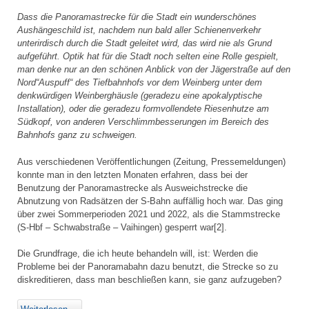
Dass die Panoramastrecke für die Stadt ein wunderschönes
Aushängeschild ist, nachdem nun bald aller Schienenverkehr
unterirdisch durch die Stadt geleitet wird, das wird nie als Grund
aufgeführt. Optik hat für die Stadt noch selten eine Rolle gespielt,
man denke nur an den schönen Anblick von der Jägerstraße auf den
Nord“Auspuff“ des Tiefbahnhofs vor dem Weinberg unter dem
denkwürdigen Weinberghäusle (geradezu eine apokalyptische
Installation), oder die geradezu formvollendete Riesenhutze am
Südkopf, von anderen Verschlimmbesserungen im Bereich des
Bahnhofs ganz zu schweigen.
Aus verschiedenen Veröffentlichungen (Zeitung, Pressemeldungen)
konnte man in den letzten Monaten erfahren, dass bei der
Benutzung der Panoramastrecke als Ausweichstrecke die
Abnutzung von Radsätzen der S-Bahn auffällig hoch war. Das ging
über zwei Sommerperioden 2021 und 2022, als die Stammstrecke
(S-Hbf – Schwabstraße – Vaihingen) gesperrt war[2].
Die Grundfrage, die ich heute behandeln will, ist: Werden die
Probleme bei der Panoramabahn dazu benutzt, die Strecke so zu
diskreditieren, dass man beschließen kann, sie ganz aufzugeben?