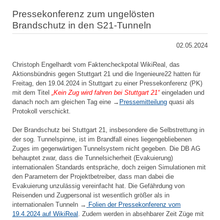
Pressekonferenz zum ungelösten
Brandschutz in den S21-Tunneln
02.05.2024
Christoph Engelhardt vom Faktencheckpotal WikiReal, das
Aktionsbündnis gegen Stuttgart 21 und die Ingenieure22 hatten für
Freitag, den 19.04.2024 in Stuttgart zu einer Pressekonferenz (PK)
mit dem Titel
„Kein Zug wird fahren bei Stuttgart 21“
eingeladen und
danach noch am gleichen Tag eine →
Pressemitteilung
quasi als
Protokoll verschickt.
Der Brandschutz bei Stuttgart 21, insbesondere die Selbstrettung in
der sog. Tunnelspinne, ist im Brandfall eines liegengebliebenen
Zuges im gegenwärtigen Tunnelsystem nicht gegeben. Die DB AG
behauptet zwar, dass die Tunnelsicherheit (Evakuierung)
internationalen Standards entspräche, doch zeigen Simulationen mit
den Parametern der Projektbetreiber, dass man dabei die
Evakuierung unzulässig vereinfacht hat. Die Gefährdung von
Reisenden und Zugpersonal ist wesentlich größer als in
internationalen Tunneln →
Folien der Pressekonferenz vom
19.4.2024 auf WikiReal
. Zudem werden in absehbarer Zeit Züge mit