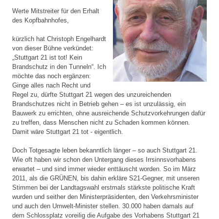
Werte Mitstreiter für den Erhalt
des Kopfbahnhofes,
kürzlich hat Christoph Engelhardt
von dieser Bühne verkündet:
„Stuttgart 21 ist tot! Kein
Brandschutz in den Tunneln“. Ich
möchte das noch ergänzen:
Ginge alles nach Recht und
Regel zu, dürfte Stuttgart 21 wegen des unzureichenden
Brandschutzes nicht in Betrieb gehen – es ist unzulässig, ein
Bauwerk zu errichten, ohne ausreichende Schutzvorkehrungen dafür
zu treffen, dass Menschen nicht zu Schaden kommen können.
Damit wäre Stuttgart 21 tot - eigentlich.
Doch Totgesagte leben bekanntlich länger – so auch Stuttgart 21.
Wie oft haben wir schon den Untergang dieses Irrsinnsvorhabens
erwartet – und sind immer wieder enttäuscht worden. So im März
2011, als die GRÜNEN, bis dahin erkläre S21-Gegner, mit unseren
Stimmen bei der Landtagswahl erstmals stärkste politische Kraft
wurden und seither den Ministerpräsidenten, den Verkehrsminister
und auch den Umwelt-Minister stellen. 30.000 haben damals auf
dem Schlossplatz voreilig die Aufgabe des Vorhabens Stuttgart 21