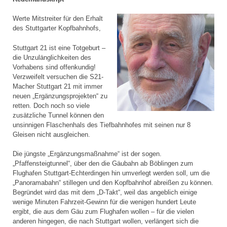
Werte Mitstreiter für den Erhalt
des Stuttgarter Kopfbahnhofs,
Stuttgart 21 ist eine Totgeburt –
die Unzulänglichkeiten des
Vorhabens sind offenkundig!
Verzweifelt versuchen die S21-
Macher Stuttgart 21 mit immer
neuen „Ergänzungsprojekten“ zu
retten. Doch noch so viele
zusätzliche Tunnel können den
unsinnigen Flaschenhals des Tiefbahnhofes mit seinen nur 8
Gleisen nicht ausgleichen.
Die jüngste „Ergänzungsmaßnahme“ ist der sogen.
„Pfaffensteigtunnel“, über den die Gäubahn ab Böblingen zum
Flughafen Stuttgart-Echterdingen hin umverlegt werden soll, um die
„Panoramabahn“ stillegen und den Kopfbahnhof abreißen zu können.
Begründet wird das mit dem „D-Takt“, weil das angeblich einige
wenige Minuten Fahrzeit-Gewinn für die wenigen hundert Leute
ergibt, die aus dem Gäu zum Flughafen wollen – für die vielen
anderen hingegen, die nach Stuttgart wollen, verlängert sich die