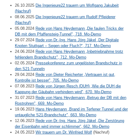
26.10.2025
Die Ingenieure22 trauern um Woflgang Jakubeit
(Nachruf)
08.06.2025
Die Ingenieure22 trauern um Rudolf Pfleiderer
(Nachruf)
05.08.2024
Rede von Hans Heydemann „Die faulen Tricks der
DB mit dem Pfaffensteig-Tunnel", 718. Mo-Demo
29.07.2024
Rede von Dr.-Ing. Hans Jörg Jäkel „Der Digitale
Knoten Stuttgart – Segen oder Fluch?“, 717. Mo-Demo
24.06.2024
Rede von Hans Heydemann „Inbetriebnahme trotz
fehlendem Brandschutz", 712. Mo-Demo
02.05.2024
Pressekonferenz zum ungelösten Brandschutz in
den S21-Tunneln
29.04.2024
Rede von Dieter Reicherter „Vertrauen ist gut,
Kontrolle ist besser", 705. Mo-Demo
07.08.2023
Rede von Jürgen Resch (DUH) „Wie die DUH die
Kappung der Gäubahn verhindern wird", 670. Mo-Demo
31.07.2023
Rede von Hans Heydemann „Betrug der DB mit den
Rostrohren", 669. Mo-Demo
19.06.2023
Hans Heydemann „Brand im Terfener Tunnel und der
untaugliche S21-Brandschutz", 663. Mo-Demo
12.06.2023
Rede von Dr.-Ing. Hans Jörg Jäkel „Die Zerstörung
der Eisenbahn wird immer schlimmer“, 662. Mo-Demo
24.05.2023
Wir trauern um Dr. Winfried Wolf
(Nachruf)