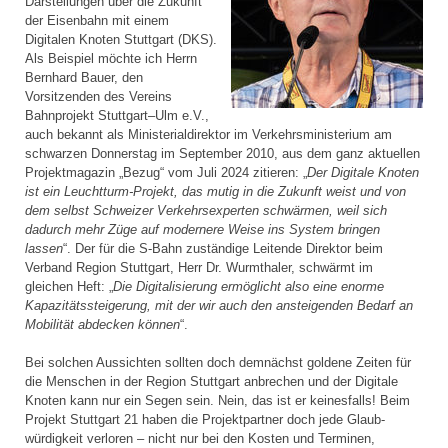
Darstellungen über die Zukunft
der Eisenbahn mit einem
Digitalen Knoten Stuttgart (DKS).
Als Beispiel möchte ich Herrn
Bernhard Bauer, den
Vorsitzenden des Vereins
Bahnprojekt Stuttgart–Ulm e.V.,
auch bekannt als Ministerial­direktor im Verkehrsministerium am
schwarzen Donnerstag im September 2010, aus dem ganz aktuellen
Projektmagazin „Bezug“ vom Juli 2024 zitieren: „
Der Digitale Knoten
ist ein Leuchtturm-Projekt, das mutig in die Zukunft weist und von
dem selbst Schweizer Verkehrsexperten schwärmen, weil sich
dadurch mehr Züge auf modernere Weise ins System bringen
lassen
“. Der für die S-Bahn zuständige Leitende Direktor beim
Verband Region Stuttgart, Herr Dr. Wurmthaler, schwärmt im
gleichen Heft: „
Die Digitalisierung ermöglicht also eine enorme
Kapazitätssteigerung, mit der wir auch den ansteigenden Bedarf an
Mobilität abdecken können
“.
Bei solchen Aussichten sollten doch demnächst goldene Zeiten für
die Menschen in der Region Stuttgart anbrechen und der Digitale
Knoten kann nur ein Segen sein. Nein, das ist er keinesfalls! Beim
Projekt Stuttgart 21 haben die Projektpartner doch jede Glaub­
würdigkeit verloren – nicht nur bei den Kosten und Terminen,