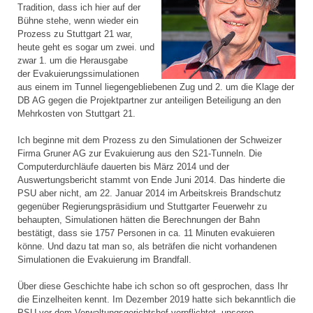
Tradition, dass ich hier auf der
Bühne stehe, wenn wieder ein
Prozess zu Stuttgart 21 war,
heute geht es sogar um zwei. und
zwar 1. um die Herausgabe
der Evakuierungssimulationen
aus einem im Tunnel liegengebliebenen Zug und 2. um die Klage der
DB AG gegen die Projektpartner zur anteiligen Beteiligung an den
Mehrkosten von Stuttgart 21.
Ich beginne mit dem Prozess zu den Simulationen der Schweizer
Firma Gruner AG zur Evakuierung aus den S21-Tunneln. Die
Computerdurchläufe dauerten bis März 2014 und der
Auswertungsbericht stammt von Ende Juni 2014. Das hinderte die
PSU aber nicht, am 22. Januar 2014 im Arbeitskreis Brandschutz
gegenüber Regierungspräsidium und Stuttgarter Feuerwehr zu
behaupten, Simulationen hätten die Berechnungen der Bahn
bestätigt, dass sie 1757 Personen in ca. 11 Minuten evakuieren
könne. Und dazu tat man so, als beträfen die nicht vorhandenen
Simulationen die Evakuierung im Brandfall.
Über diese Geschichte habe ich schon so oft gesprochen, dass Ihr
die Einzelheiten kennt. Im Dezember 2019 hatte sich bekanntlich die
PSU vor dem Verwaltungsgerichtshof verpflichtet, unseren