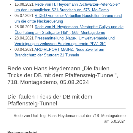
16.08.2021
Rede von H. Heydemann „Schwarzer-Peter-Spiel“
um den untauglichen S21-Brandschutz, 575. Mo-Demo
05.07.2021
VIDEO von einer Virtuellen Baustellenführung rund
um die dritte Neckarquerung
28.06.2021
Rede von H. Heydemann „Verstopfte Gullys und die
Überflutung am Stuttgarter Hbf" , 568. Montagsdemo
28.04.2021
Pressemitteilung „Natur-, Umweltverbände und
Vereinigungen verlassen Erörterungstermin PFA1.3b"
08.04.2021
ARD-REPORT MAINZ: Neue Zweifel am
Brandschutz der Stuttgart 21 Tunneln
Rede von Hans Heydemann „Die faulen
Tricks der DB mit dem Pfaffensteig-Tunnel",
718. Montagsdemo, 05.08.2024
Die faulen Tricks der DB mit dem
Pfaffensteig-Tunnel
Rede von Dipl.-Ing. Hans Heydemann auf der 718. Montagsdemo
am 5.8.2024
Redemanuskript