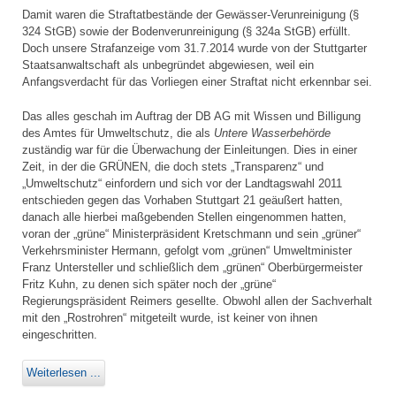
Damit waren die Straftatbestände der Gewässer-Verunreinigung (§
324 StGB) sowie der Bodenverunreinigung (§ 324a StGB) erfüllt.
Doch unsere Strafanzeige vom 31.7.2014 wurde von der Stuttgarter
Staatsanwaltschaft als unbegründet abgewiesen, weil ein
Anfangsverdacht für das Vorliegen einer Straftat nicht erkennbar sei.
Das alles geschah im Auftrag der DB AG mit Wissen und Billigung
des Amtes für Umweltschutz, die als
Untere Wasserbehörde
zuständig war für die Überwachung der Einleitungen. Dies in einer
Zeit, in der die GRÜNEN, die doch stets „Transparenz“ und
„Umweltschutz“ einfordern und sich vor der Landtagswahl 2011
entschieden gegen das Vorhaben Stuttgart 21 geäußert hatten,
danach alle hierbei maßgebenden Stellen eingenommen hatten,
voran der „grüne“ Ministerpräsident Kretschmann und sein „grüner“
Verkehrsminister Hermann, gefolgt vom „grünen“ Umweltminister
Franz Untersteller und schließlich dem „grünen“ Oberbürgermeister
Fritz Kuhn, zu denen sich später noch der „grüne“
Regierungspräsident Reimers gesellte. Obwohl allen der Sachverhalt
mit den „Rostrohren“ mitgeteilt wurde, ist keiner von ihnen
eingeschritten.
Weiterlesen ...