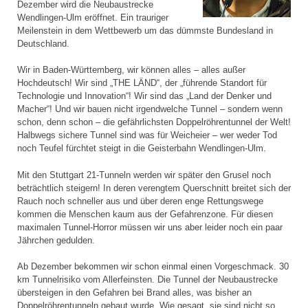
Dezember wird die Neubaustrecke
Wendlingen-Ulm eröffnet. Ein trauriger
Meilenstein in dem Wettbewerb um das dümmste Bundesland in
Deutschland.
Wir in Baden-Württemberg, wir können alles – alles außer
Hochdeutsch! Wir sind „THE LÄND“, der „führende Standort für
Technologie und Innovation“! Wir sind das „Land der Denker und
Macher“! Und wir bauen nicht irgendwelche Tunnel – sondern wenn
schon, denn schon – die gefährlichsten Doppelröhrentunnel der Welt!
Halbwegs sichere Tunnel sind was für Weicheier – wer weder Tod
noch Teufel fürchtet steigt in die Geisterbahn Wendlingen-Ulm.
Mit den Stuttgart 21-Tunneln werden wir später den Grusel noch
beträchtlich steigern! In deren verengtem Querschnitt breitet sich der
Rauch noch schneller aus und über deren enge Rettungswege
kommen die Menschen kaum aus der Gefahrenzone. Für diesen
maximalen Tunnel-Horror müssen wir uns aber leider noch ein paar
Jährchen gedulden.
Ab Dezember bekommen wir schon einmal einen Vorgeschmack. 30
km Tunnelrisiko vom Allerfeinsten. Die Tunnel der Neubaustrecke
übersteigen in den Gefahren bei Brand alles, was bisher an
Doppelröhrentunneln gebaut wurde. Wie gesagt, sie sind nicht so