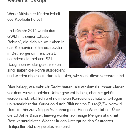
Redemanuskript
Werte Mitstreiter für den Erhalt
des Kopfbahnhofes!
Im Frühjahr 2014 wurde das
GWM mit seinen „Blauen
Rohren“, die sich bis weit oben in
das Kernerviertel hin erstreckten,
in Betrieb genommen. Jetzt,
nachdem die meisten S21-
Baugruben wieder geschlossen
sind, haben die Rohre ausgedient
und werden abgebaut. Nun zeigt sich, wie stark diese verrostet sind.
Dies belegt, wie sehr wir Recht hatten, als wir damals immer wieder
vor dem Einsatz solcher Rohre gewarnt haben, aber nie gehört
worden sind. Stahlrohre ohne inneren Korrosionsschutz unterliegen
unvermeidbar der Korrosion durch Bildung von Eisen(2,3)-Hydroxid =
Rost bis hin zur völligen Aufzehrung des Eisen-Werkstoffes. Über
die 10 Jahre Bauzeit hinweg wurden so riesige Mengen stark mit
Rost verunreinigtes Wasser in den Untergrund des Stuttgarter
Heilquellen-Schutzgebietes versenkt.