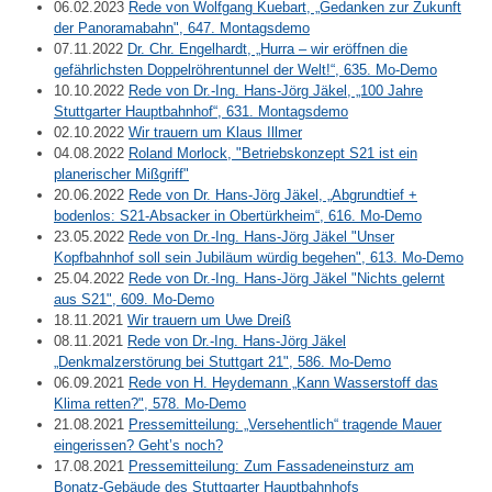
06.02.2023
Rede von Wolfgang Kuebart, „Gedanken zur Zukunft
der Panoramabahn", 647. Montagsdemo
07.11.2022
Dr. Chr. Engelhardt, „Hurra – wir eröffnen die
gefährlichsten Doppelröhrentunnel der Welt!“, 635. Mo-Demo
10.10.2022
Rede von Dr.-Ing. Hans-Jörg Jäkel, „100 Jahre
Stuttgarter Hauptbahnhof“, 631. Montagsdemo
02.10.2022
Wir trauern um Klaus Illmer
04.08.2022
Roland Morlock, "Betriebskonzept S21 ist ein
planerischer Mißgriff"
20.06.2022
Rede von Dr. Hans-Jörg Jäkel, „Abgrundtief +
bodenlos: S21-Absacker in Obertürkheim“, 616. Mo-Demo
23.05.2022
Rede von Dr.-Ing. Hans-Jörg Jäkel "Unser
Kopfbahnhof soll sein Jubiläum würdig begehen", 613. Mo-Demo
25.04.2022
Rede von Dr.-Ing. Hans-Jörg Jäkel "Nichts gelernt
aus S21", 609. Mo-Demo
18.11.2021
Wir trauern um Uwe Dreiß
08.11.2021
Rede von Dr.-Ing. Hans-Jörg Jäkel
„Denkmalzerstörung bei Stuttgart 21", 586. Mo-Demo
06.09.2021
Rede von H. Heydemann „Kann Wasserstoff das
Klima retten?", 578. Mo-Demo
21.08.2021
Pressemitteilung: „Versehentlich“ tragende Mauer
eingerissen? Geht’s noch?
17.08.2021
Pressemitteilung: Zum Fassadeneinsturz am
Bonatz-Gebäude des Stuttgarter Hauptbahnhofs