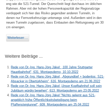
eng wie die S21-Tunnel. Der Querschnitt liegt durchaus im üblichen
Rahmen. Aber mit der hohen Personenkapazität der Regionalzüge
verdoppelt sich hier das Risiko gegenüber anderen Tunneln, in
denen nur Fernverkehrszüge unterwegs sind. Außerdem wird in den
neuen Tunneln zugelassen, dass Einbauten den Rettungsweg um 30
cm einengen.
Weiterlesen ...
Weitere Beiträge ...
Rede von Dr.-Ing. Hans-Jörg Jäkel: „100 Jahre Stuttgarter
Hauptbahnhof“, 631. Montagsdemo, 10.10.2022
Rede von Dr.-Ing. Hans-Jörg Jäkel, „Abgrundtief + bodenlos: S21-
Absacker in Obertürkheim“, 616. Montagsdemo am 21.06.2022
Rede von Dr.-Ing. Hans-Jörg Jäkel „Unser Kopfbahnhof soll sein
Jubiläum würdig begehen“, 613. Montagsdemo am 23.05.2022
Rede von Dr.-Ing. Hans-Jörg Jäkel "Nichts gelernt aus S21-
angeblich frühe Öffentlichkeitsbeteiligung beim
Pfaffensteigtunnel", 609. Montagsdemo am 25.04.2022