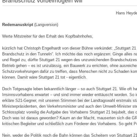
Brandschutz vorbeimogeln will
Hans Heyde
Redemanuskript
(Langversion)
Werte Mitstreiter für den Erhalt des Kopfbahnhofes,
kürzlich hat Christoph Engelhardt von dieser Bühne verkündet: „Stuttgart 21 i
Brandschutz in den Tunneln“. Ich möchte das noch ergänzen: Ginge alles n
und Regel zu, dürfte Stuttgart 21 wegen des unzureichenden Brandschutzes 
Betrieb gehen – es ist unzulässig, ein Bauwerk zu errichten, ohne ausreich
Schutzvorkehrungen dafür zu treffen, dass Menschen nicht zu Schaden k
können. Damit wäre Stuttgart 21 tot - eigentlich.
Doch Totgesagte leben bekanntlich länger – so auch Stuttgart 21. Wie oft 
Irrsinnsvorhabens erwartet – und sind immer wieder enttäuscht worden. So
erkläre S21-Gegner, mit unseren Stimmen bei der Landtagswahl erstmals stär
Ministerpräsidenten, den Verkehrsminister und auch den Umwelt-Minister s
Schlossplatz voreilig die Aufgabe des Vorhabens Stuttgart 21 bejubelt, das 
Doch was ist daraus geworden? Kaum an der Macht, mauserten sich die 
kritischen Begleiter und schließlich zum Förderer des Vorhabens. So geht Pol
Nein, weder die Politik noch die Bahn können das Scheitern von Stuttgart 2