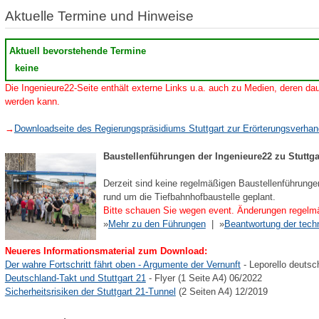
Aktuelle Termine und Hinweise
Aktuell bevorstehende Termine
keine
Die Ingenieure22-Seite enthält externe Links u.a. auch zu Medien, deren dau
werden kann.
→
Downloadseite des Regierungspräsidiums Stuttgart zur Erörterungsverha
Baustellenführungen der Ingenieure22 zu Stuttga
Derzeit sind keine regelmäßigen Baustellenführunge
rund um die Tiefbahnhofbaustelle geplant.
Bitte schauen Sie wegen event. Änderungen regelmä
»
Mehr zu den Führungen
| »
Beantwortung der tech
Neueres Informationsmaterial zum Download:
Der wahre Fortschritt fährt oben - Argumente der Vernunft
- Leporello deutsc
Deutschland-Takt und Stuttgart 21
- Flyer (1 Seite A4) 06/2022
Sicherheitsrisiken der Stuttgart 21-Tunnel
(2 Seiten A4) 12/2019