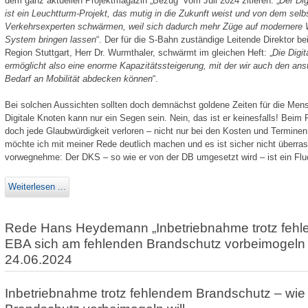
dem ganz aktuellen Projektmagazin „Bezug“ vom Juli 2024 zitieren: „
Der Dig
ist ein Leuchtturm-Projekt, das mutig in die Zukunft weist und von dem sel
Verkehrsexperten schwärmen, weil sich dadurch mehr Züge auf modernere 
System bringen lassen
“. Der für die S-Bahn zuständige Leitende Direktor b
Region Stuttgart, Herr Dr. Wurmthaler, schwärmt im gleichen Heft: „
Die Digit
ermöglicht also eine enorme Kapazitätssteigerung, mit der wir auch den an
Bedarf an Mobilität abdecken können
“.
Bei solchen Aussichten sollten doch demnächst goldene Zeiten für die Mens
Digitale Knoten kann nur ein Segen sein. Nein, das ist er keinesfalls! Beim 
doch jede Glaub­würdigkeit verloren – nicht nur bei den Kosten und Terminen,
möchte ich mit meiner Rede deutlich machen und es ist sicher nicht überrasc
vorwegnehme: Der DKS – so wie er von der DB umgesetzt wird – ist ein Fluc
Weiterlesen ...
Rede Hans Heydemann „Inbetriebnahme trotz fehl
EBA sich am fehlenden Brandschutz vorbeimogeln 
24.06.2024
Inbetriebnahme trotz fehlendem Brandschutz – wie