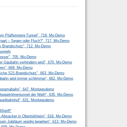
em Pfaffensteig-Tunnel", 718. Mo-Demo
ttgart – Segen oder Fluch?“, 717. Mo-Demo
m Brandschutz", 712. Mo-Demo
unneln
 besser", 705. Mo-Demo
r Gäubahn verhindern wird", 670. Mo-Demo
ren", 669. Mo-Demo
liche S21-Brandschutz", 663. Mo-Demo
senbahn wird immer schlimmer“, 662. Mo-Demo
anoramabahn", 647. Montagsdemo
n Doppelröhrentunnel der Welt!“, 635. Mo-Demo
 Hauptbahnhof“, 631. Montagsdemo
ißgriff"
21-Absacker in Obertürkheim“, 616. Mo-Demo
l sein Jubiläum würdig begehen", 613. Mo-Demo
", 609. Mo-Demo