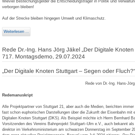
Wieviel Bestechungsgelder die Entscheidungsträger in Politik und Verwaltung
verborgen bleiben!
Auf der Strecke bleiben hingegen Umwelt und Klimaschutz.
Weiterlesen ...
Rede Dr.-Ing. Hans Jörg Jäkel „Der Digitale Knoten
717. Montagsdemo, 29.07.2024
„Der Digitale Knoten Stuttgart – Segen oder Fluch?
Rede von Dr.-Ing. Hans-Jör
Redemanuskript
Alle Projektpartner von Stuttgart 21, aber auch die Medien, berichten immer 
fast schon euphorischen Darstellungen über die Zukunft der Eisenbahn mit 
Digitalen Knoten Stuttgart (DKS). Als Beispiel möchte ich Herrn Bernhard B
Vorsitzenden des Vereins Bahnprojekt Stuttgart–Ulm e.V., auch bekannt als M
direktor im Verkehrsministerium am schwarzen Donnerstag im September 2