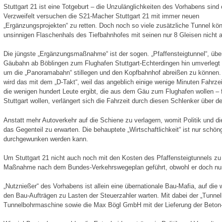
Stuttgart 21 ist eine Totgeburt – die Unzulänglichkeiten des Vorhabens sind 
Verzweifelt versuchen die S21-Macher Stuttgart 21 mit immer neuen
„Ergänzungsprojekten“ zu retten. Doch noch so viele zusätzliche Tunnel kö
unsinnigen Flaschenhals des Tiefbahnhofes mit seinen nur 8 Gleisen nicht 
Die jüngste „Ergänzungsmaßnahme“ ist der sogen. „Pfaffensteigtunnel“, übe
Gäubahn ab Böblingen zum Flughafen Stuttgart-Echterdingen hin umverlegt 
um die „Panoramabahn“ stillegen und den Kopfbahnhof abreißen zu können.
wird das mit dem „D-Takt“, weil das angeblich einige wenige Minuten Fahrze
die wenigen hundert Leute ergibt, die aus dem Gäu zum Flughafen wollen – f
Stuttgart wollen, verlängert sich die Fahrzeit durch diesen Schlenker über d
Anstatt mehr Autoverkehr auf die Schiene zu verlagern, womit Politik und di
das Gegenteil zu erwarten. Die behauptete „Wirtschaftlichkeit“ ist nur schö
durchgewunken werden kann.
Um Stuttgart 21 nicht auch noch mit den Kosten des Pfaffensteigtunnels zu 
Maßnahme nach dem Bundes-Verkehrswegeplan geführt, obwohl er doch nur f
„Nutznießer“ des Vorhabens ist allein eine übernationale Bau-Mafia, auf die
den Bau-Aufträgen zu Lasten der Steuerzahler warten. Mit dabei der „Tunnel
Tunnelbohrmaschine sowie die Max Bögl GmbH mit der Lieferung der Beton-Fe