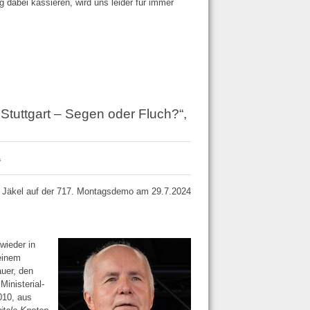
 dabei kassieren, wird uns leider für immer
 Stuttgart – Segen oder Fluch?“,
“
g Jäkel auf der 717. Montagsdemo am 29.7.2024
wieder in
einem
auer, den
inisterial­
010, aus