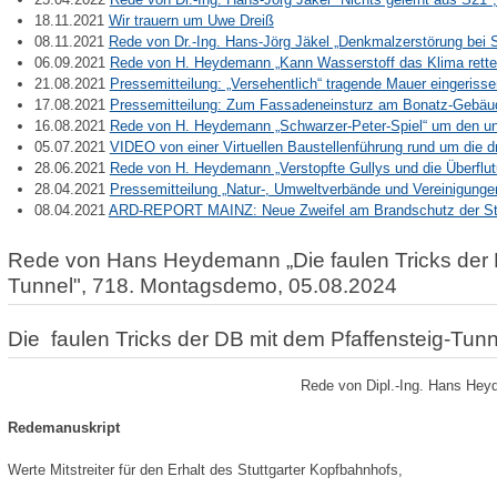
18.11.2021
Wir trauern um Uwe Dreiß
08.11.2021
Rede von Dr.-Ing. Hans-Jörg Jäkel „Denkmalzerstörung bei 
06.09.2021
Rede von H. Heydemann „Kann Wasserstoff das Klima rett
21.08.2021
Pressemitteilung: „Versehentlich“ tragende Mauer eingeriss
17.08.2021
Pressemitteilung: Zum Fassadeneinsturz am Bonatz-Gebäud
16.08.2021
Rede von H. Heydemann „Schwarzer-Peter-Spiel“ um den u
05.07.2021
VIDEO von einer Virtuellen Baustellenführung rund um die d
28.06.2021
Rede von H. Heydemann „Verstopfte Gullys und die Überflu
28.04.2021
Pressemitteilung „Natur-, Umweltverbände und Vereinigunge
08.04.2021
ARD-REPORT MAINZ: Neue Zweifel am Brandschutz der Stu
Rede von Hans Heydemann „Die faulen Tricks der D
Tunnel", 718. Montagsdemo, 05.08.2024
Die faulen Tricks der DB mit dem Pfaffensteig-Tunn
Rede von Dipl.-Ing. Hans He
Redemanuskript
Werte Mitstreiter für den Erhalt des Stuttgarter Kopfbahnhofs,