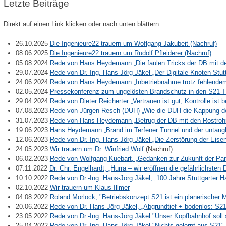
Letzte Beiträge
Direkt auf einen Link klicken oder nach unten blättern...
26.10.2025
Die Ingenieure22 trauern um Woflgang Jakubeit (Nachruf)
08.06.2025
Die Ingenieure22 trauern um Rudolf Pfleiderer (Nachruf)
05.08.2024
Rede von Hans Heydemann „Die faulen Tricks der DB mit d
29.07.2024
Rede von Dr.-Ing. Hans Jörg Jäkel „Der Digitale Knoten Stu
24.06.2024
Rede von Hans Heydemann „Inbetriebnahme trotz fehlende
02.05.2024
Pressekonferenz zum ungelösten Brandschutz in den S21-T
29.04.2024
Rede von Dieter Reicherter „Vertrauen ist gut, Kontrolle ist
07.08.2023
Rede von Jürgen Resch (DUH) „Wie die DUH die Kappung de
31.07.2023
Rede von Hans Heydemann „Betrug der DB mit den Rostroh
19.06.2023
Hans Heydemann „Brand im Terfener Tunnel und der untaug
12.06.2023
Rede von Dr.-Ing. Hans Jörg Jäkel „Die Zerstörung der Ei
24.05.2023
Wir trauern um Dr. Winfried Wolf
(Nachruf)
06.02.2023
Rede von Wolfgang Kuebart, „Gedanken zur Zukunft der P
07.11.2022
Dr. Chr. Engelhardt, „Hurra – wir eröffnen die gefährlichste
10.10.2022
Rede von Dr.-Ing. Hans-Jörg Jäkel, „100 Jahre Stuttgarter
02.10.2022
Wir trauern um Klaus Illmer
04.08.2022
Roland Morlock, "Betriebskonzept S21 ist ein planerischer M
20.06.2022
Rede von Dr. Hans-Jörg Jäkel, „Abgrundtief + bodenlos: S
23.05.2022
Rede von Dr.-Ing. Hans-Jörg Jäkel "Unser Kopfbahnhof sol
25.04.2022
Rede von Dr.-Ing. Hans-Jörg Jäkel "Nichts gelernt aus S21