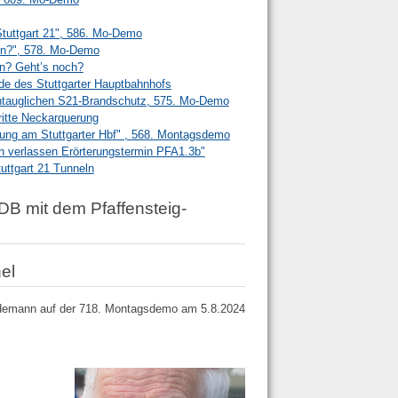
Stuttgart 21", 586. Mo-Demo
en?", 578. Mo-Demo
en? Geht’s noch?
e des Stuttgarter Hauptbahnhofs
ntauglichen S21-Brandschutz, 575. Mo-Demo
ritte Neckarquerung
tung am Stuttgarter Hbf" , 568. Montagsdemo
n verlassen Erörterungstermin PFA1.3b"
ttgart 21 Tunneln
B mit dem Pfaffensteig-
el
ydemann auf der 718. Montagsdemo am 5.8.2024