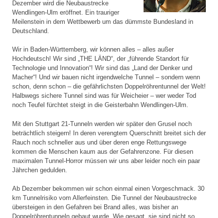
Dezember wird die Neubaustrecke
Wendlingen-Ulm eröffnet. Ein trauriger
Meilenstein in dem Wettbewerb um das dümmste Bundesland in
Deutschland.
Wir in Baden-Württemberg, wir können alles – alles außer
Hochdeutsch! Wir sind „THE LÄND“, der „führende Standort für
Technologie und Innovation“! Wir sind das „Land der Denker und
Macher“! Und wir bauen nicht irgendwelche Tunnel – sondern wenn
schon, denn schon – die gefährlichsten Doppelröhrentunnel der Welt!
Halbwegs sichere Tunnel sind was für Weicheier – wer weder Tod
noch Teufel fürchtet steigt in die Geisterbahn Wendlingen-Ulm.
Mit den Stuttgart 21-Tunneln werden wir später den Grusel noch
beträchtlich steigern! In deren verengtem Querschnitt breitet sich der
Rauch noch schneller aus und über deren enge Rettungswege
kommen die Menschen kaum aus der Gefahrenzone. Für diesen
maximalen Tunnel-Horror müssen wir uns aber leider noch ein paar
Jährchen gedulden.
Ab Dezember bekommen wir schon einmal einen Vorgeschmack. 30
km Tunnelrisiko vom Allerfeinsten. Die Tunnel der Neubaustrecke
übersteigen in den Gefahren bei Brand alles, was bisher an
Doppelröhrentunneln gebaut wurde. Wie gesagt, sie sind nicht so