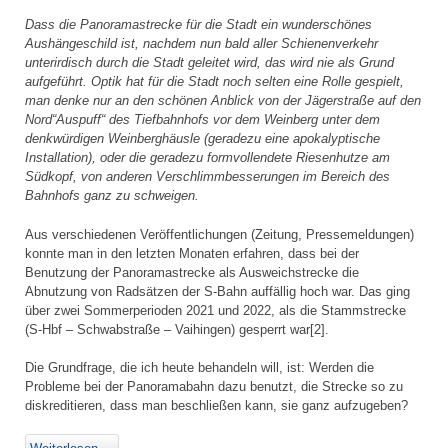
Dass die Panoramastrecke für die Stadt ein wunderschönes
Aushängeschild ist, nachdem nun bald aller Schienenverkehr
unterirdisch durch die Stadt geleitet wird, das wird nie als Grund
aufgeführt. Optik hat für die Stadt noch selten eine Rolle gespielt,
man denke nur an den schönen Anblick von der Jägerstraße auf den
Nord“Auspuff“ des Tiefbahnhofs vor dem Weinberg unter dem
denkwürdigen Weinberghäusle (geradezu eine apokalyptische
Installation), oder die geradezu formvollendete Riesenhutze am
Südkopf, von anderen Verschlimmbesserungen im Bereich des
Bahnhofs ganz zu schweigen.
Aus verschiedenen Veröffentlichungen (Zeitung, Pressemeldungen)
konnte man in den letzten Monaten erfahren, dass bei der
Benutzung der Panoramastrecke als Ausweichstrecke die
Abnutzung von Radsätzen der S-Bahn auffällig hoch war. Das ging
über zwei Sommerperioden 2021 und 2022, als die Stammstrecke
(S-Hbf – Schwabstraße – Vaihingen) gesperrt war[2].
Die Grundfrage, die ich heute behandeln will, ist: Werden die
Probleme bei der Panoramabahn dazu benutzt, die Strecke so zu
diskreditieren, dass man beschließen kann, sie ganz aufzugeben?