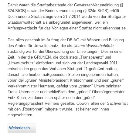
Damit waren die Straftatbestände der Gewässer-Verunreinigung (§
324 StGB) sowie der Bodenverunreinigung (§ 324a StGB) erfüllt.
Doch unsere Strafanzeige vom 31.7.2014 wurde von der Stuttgarter
Staatsanwaltschaft als unbegründet abgewiesen, weil ein
Anfangsverdacht für das Vorliegen einer Straftat nicht erkennbar sei.
Das alles geschah im Auftrag der DB AG mit Wissen und Billigung
des Amtes für Umweltschutz, die als
Untere Wasserbehörde
zuständig war für die Überwachung der Einleitungen. Dies in einer
Zeit, in der die GRÜNEN, die doch stets „Transparenz“ und
„Umweltschutz“ einfordern und sich vor der Landtagswahl 2011
entschieden gegen das Vorhaben Stuttgart 21 geäußert hatten,
danach alle hierbei maßgebenden Stellen eingenommen hatten,
voran der „grüne“ Ministerpräsident Kretschmann und sein „grüner“
Verkehrsminister Hermann, gefolgt vom „grünen“ Umweltminister
Franz Untersteller und schließlich dem „grünen“ Oberbürgermeister
Fritz Kuhn, zu denen sich später noch der „grüne“
Regierungspräsident Reimers gesellte. Obwohl allen der Sachverhalt
mit den „Rostrohren“ mitgeteilt wurde, ist keiner von ihnen
eingeschritten.
Weiterlesen ...