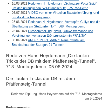
16.08.2021
Rede von H. Heydemann „Schwarzer-Peter-Spiel“
um den untauglichen S21-Brandschutz, 575. Mo-Demo
05.07.2021
VIDEO von einer Virtuellen Baustellenführung rund
um die dritte Neckarquerung
28.06.2021
Rede von H. Heydemann „Verstopfte Gullys und die
Überflutung am Stuttgarter Hbf" , 568. Montagsdemo
28.04.2021
Pressemitteilung „Natur-, Umweltverbände und
Vereinigungen verlassen Erörterungstermin PFA1.3b"
08.04.2021
ARD-REPORT MAINZ: Neue Zweifel am
Brandschutz der Stuttgart 21 Tunneln
Rede von Hans Heydemann „Die faulen
Tricks der DB mit dem Pfaffensteig-Tunnel",
718. Montagsdemo, 05.08.2024
Die faulen Tricks der DB mit dem
Pfaffensteig-Tunnel
Rede von Dipl.-Ing. Hans Heydemann auf der 718. Montagsdemo
am 5.8.2024
Redemanuskript