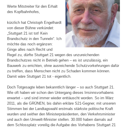
Werte Mitstreiter für den Erhalt
des Kopfbahnhofes,
kürzlich hat Christoph Engelhardt
von dieser Bühne verkündet:
„Stuttgart 21 ist tot! Kein
Brandschutz in den Tunneln“. Ich
möchte das noch ergänzen:
Ginge alles nach Recht und
Regel zu, dürfte Stuttgart 21 wegen des unzureichenden
Brandschutzes nicht in Betrieb gehen – es ist unzulässig, ein
Bauwerk zu errichten, ohne ausreichende Schutzvorkehrungen dafür
zu treffen, dass Menschen nicht zu Schaden kommen können.
Damit wäre Stuttgart 21 tot - eigentlich.
Doch Totgesagte leben bekanntlich länger – so auch Stuttgart 21.
Wie oft haben wir schon den Untergang dieses Irrsinnsvorhabens
erwartet – und sind immer wieder enttäuscht worden. So im März
2011, als die GRÜNEN, bis dahin erkläre S21-Gegner, mit unseren
Stimmen bei der Landtagswahl erstmals stärkste politische Kraft
wurden und seither den Ministerpräsidenten, den Verkehrsminister
und auch den Umwelt-Minister stellen. 30.000 haben damals auf
dem Schlossplatz voreilig die Aufgabe des Vorhabens Stuttgart 21