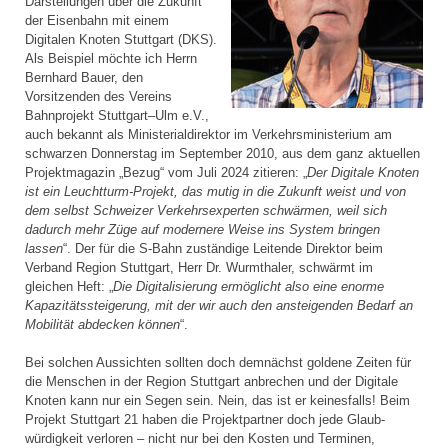
Darstellungen über die Zukunft
der Eisenbahn mit einem
Digitalen Knoten Stuttgart (DKS).
Als Beispiel möchte ich Herrn
Bernhard Bauer, den
Vorsitzenden des Vereins
Bahnprojekt Stuttgart–Ulm e.V.,
auch bekannt als Ministerial­direktor im Verkehrsministerium am
schwarzen Donnerstag im September 2010, aus dem ganz aktuellen
Projektmagazin „Bezug“ vom Juli 2024 zitieren: „
Der Digitale Knoten
ist ein Leuchtturm-Projekt, das mutig in die Zukunft weist und von
dem selbst Schweizer Verkehrsexperten schwärmen, weil sich
dadurch mehr Züge auf modernere Weise ins System bringen
lassen
“. Der für die S-Bahn zuständige Leitende Direktor beim
Verband Region Stuttgart, Herr Dr. Wurmthaler, schwärmt im
gleichen Heft: „
Die Digitalisierung ermöglicht also eine enorme
Kapazitätssteigerung, mit der wir auch den ansteigenden Bedarf an
Mobilität abdecken können
“.
Bei solchen Aussichten sollten doch demnächst goldene Zeiten für
die Menschen in der Region Stuttgart anbrechen und der Digitale
Knoten kann nur ein Segen sein. Nein, das ist er keinesfalls! Beim
Projekt Stuttgart 21 haben die Projektpartner doch jede Glaub­
würdigkeit verloren – nicht nur bei den Kosten und Terminen,