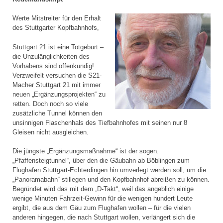
Werte Mitstreiter für den Erhalt
des Stuttgarter Kopfbahnhofs,
Stuttgart 21 ist eine Totgeburt –
die Unzulänglichkeiten des
Vorhabens sind offenkundig!
Verzweifelt versuchen die S21-
Macher Stuttgart 21 mit immer
neuen „Ergänzungsprojekten“ zu
retten. Doch noch so viele
zusätzliche Tunnel können den
unsinnigen Flaschenhals des Tiefbahnhofes mit seinen nur 8
Gleisen nicht ausgleichen.
Die jüngste „Ergänzungsmaßnahme“ ist der sogen.
„Pfaffensteigtunnel“, über den die Gäubahn ab Böblingen zum
Flughafen Stuttgart-Echterdingen hin umverlegt werden soll, um die
„Panoramabahn“ stillegen und den Kopfbahnhof abreißen zu können.
Begründet wird das mit dem „D-Takt“, weil das angeblich einige
wenige Minuten Fahrzeit-Gewinn für die wenigen hundert Leute
ergibt, die aus dem Gäu zum Flughafen wollen – für die vielen
anderen hingegen, die nach Stuttgart wollen, verlängert sich die