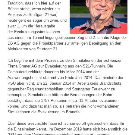
Tradition, dass ich hier auf der
Bühne stehe, wenn wieder ein
Prozess zu Stuttgart 21 war,
heute geht es sogar um zwei. und
zwar 1. um die Herausgabe
der Evakuierungssimulationen
aus einem im Tunnel liegengebliebenen Zug und 2. um die Klage der
DB AG gegen die Projektpartner zur anteiligen Beteiligung an den
Mehrkosten von Stuttgart 21.
Ich beginne mit dem Prozess zu den Simulationen der Schweizer
Firma Gruner AG zur Evakuierung aus den S21-Tunneln. Die
Computerdurchläufe dauerten bis März 2014 und der
Auswertungsbericht stammt von Ende Juni 2014. Das hinderte die
PSU aber nicht, am 22. Januar 2014 im Arbeitskreis Brandschutz
gegenüber Regierungspräsidium und Stuttgarter Feuerwehr zu
behaupten, Simulationen hätten die Berechnungen der Bahn
bestätigt, dass sie 1757 Personen in ca. 11 Minuten evakuieren
könne. Und dazu tat man so, als beträfen die nicht vorhandenen
Simulationen die Evakuierung im Brandfall.
Über diese Geschichte habe ich schon so oft gesprochen, dass Ihr
die Einzelheiten kennt. Im Dezember 2019 hatte sich bekanntlich die
PSU vor dem Verwaltungsgerichtshof verpflichtet, unseren