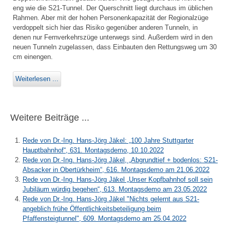
eng wie die S21-Tunnel. Der Querschnitt liegt durchaus im üblichen
Rahmen. Aber mit der hohen Personenkapazität der Regionalzüge
verdoppelt sich hier das Risiko gegenüber anderen Tunneln, in
denen nur Fernverkehrszüge unterwegs sind. Außerdem wird in den
neuen Tunneln zugelassen, dass Einbauten den Rettungsweg um 30
cm einengen.
Weiterlesen ...
Weitere Beiträge ...
Rede von Dr.-Ing. Hans-Jörg Jäkel: „100 Jahre Stuttgarter
Hauptbahnhof“, 631. Montagsdemo, 10.10.2022
Rede von Dr.-Ing. Hans-Jörg Jäkel, „Abgrundtief + bodenlos: S21-
Absacker in Obertürkheim“, 616. Montagsdemo am 21.06.2022
Rede von Dr.-Ing. Hans-Jörg Jäkel „Unser Kopfbahnhof soll sein
Jubiläum würdig begehen“, 613. Montagsdemo am 23.05.2022
Rede von Dr.-Ing. Hans-Jörg Jäkel "Nichts gelernt aus S21-
angeblich frühe Öffentlichkeitsbeteiligung beim
Pfaffensteigtunnel", 609. Montagsdemo am 25.04.2022