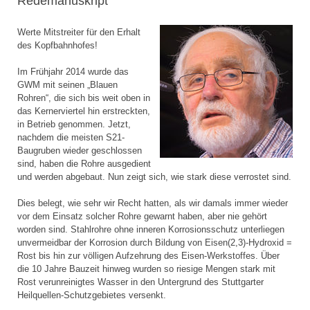
Redemanuskript
Werte Mitstreiter für den Erhalt
des Kopfbahnhofes!
Im Frühjahr 2014 wurde das
GWM mit seinen „Blauen
Rohren“, die sich bis weit oben in
das Kernerviertel hin erstreckten,
in Betrieb genommen. Jetzt,
nachdem die meisten S21-
Baugruben wieder geschlossen
sind, haben die Rohre ausgedient
und werden abgebaut. Nun zeigt sich, wie stark diese verrostet sind.
Dies belegt, wie sehr wir Recht hatten, als wir damals immer wieder
vor dem Einsatz solcher Rohre gewarnt haben, aber nie gehört
worden sind. Stahlrohre ohne inneren Korrosionsschutz unterliegen
unvermeidbar der Korrosion durch Bildung von Eisen(2,3)-Hydroxid =
Rost bis hin zur völligen Aufzehrung des Eisen-Werkstoffes. Über
die 10 Jahre Bauzeit hinweg wurden so riesige Mengen stark mit
Rost verunreinigtes Wasser in den Untergrund des Stuttgarter
Heilquellen-Schutzgebietes versenkt.