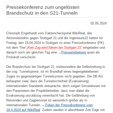
Pressekonferenz zum ungelösten
Brandschutz in den S21-Tunneln
02.05.2024
Christoph Engelhardt vom Faktencheckpotal WikiReal, das
Aktionsbündnis gegen Stuttgart 21 und die Ingenieure22 hatten für
Freitag, den 19.04.2024 in Stuttgart zu einer Pressekonferenz (PK)
mit dem Titel
„Kein Zug wird fahren bei Stuttgart 21“
eingeladen und
danach noch am gleichen Tag eine →
Pressemitteilung
quasi als
Protokoll verschickt.
Der Brandschutz bei Stuttgart 21, insbesondere die Selbstrettung in
der sog. Tunnelspinne, ist im Brandfall eines liegengebliebenen
Zuges im gegenwärtigen Tunnelsystem nicht gegeben. Die DB AG
behauptet zwar, dass die Tunnelsicherheit (Evakuierung)
internationalen Standards entspräche, doch zeigen Simulationen mit
den Parametern der Projektbetreiber, dass man dabei die
Evakuierung unzulässig vereinfacht hat. Die Gefährdung von
Reisenden und Zugpersonal ist wesentlich größer als in
internationalen Tunneln →
Folien der Pressekonferenz vom
19.4.2024 auf WikiReal
. Zudem werden in absehbarer Zeit Züge mit