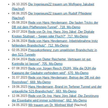
26.10.2025
Die Ingenieure22 trauern um Woflgang Jakubeit
(Nachruf)
08.06.2025
Die Ingenieure22 trauern um Rudolf Pfleiderer
(Nachruf)
05.08.2024
Rede von Hans Heydemann „Die faulen Tricks der
DB mit dem Pfaffensteig-Tunnel", 718. Mo-Demo
29.07.2024
Rede von Dr.-Ing. Hans Jörg Jäkel „Der Digitale
Knoten Stuttgart – Segen oder Fluch?“, 717. Mo-Demo
24.06.2024
Rede von Hans Heydemann „Inbetriebnahme trotz
fehlendem Brandschutz", 712. Mo-Demo
02.05.2024
Pressekonferenz zum ungelösten Brandschutz in
den S21-Tunneln
29.04.2024
Rede von Dieter Reicherter „Vertrauen ist gut,
Kontrolle ist besser", 705. Mo-Demo
07.08.2023
Rede von Jürgen Resch (DUH) „Wie die DUH die
Kappung der Gäubahn verhindern wird", 670. Mo-Demo
31.07.2023
Rede von Hans Heydemann „Betrug der DB mit den
Rostrohren", 669. Mo-Demo
19.06.2023
Hans Heydemann „Brand im Terfener Tunnel und der
untaugliche S21-Brandschutz", 663. Mo-Demo
12.06.2023
Rede von Dr.-Ing. Hans Jörg Jäkel „Die Zerstörung
der Eisenbahn wird immer schlimmer“, 662. Mo-Demo
24.05.2023
Wir trauern um Dr. Winfried Wolf
(Nachruf)