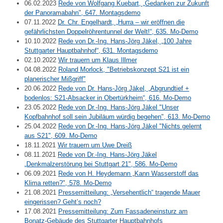
06.02.2023
Rede von Wolfgang Kuebart, „Gedanken zur Zukunft
der Panoramabahn", 647. Montagsdemo
07.11.2022
Dr. Chr. Engelhardt, „Hurra – wir eröffnen die
gefährlichsten Doppelröhrentunnel der Welt!“, 635. Mo-Demo
10.10.2022
Rede von Dr.-Ing. Hans-Jörg Jäkel, „100 Jahre
Stuttgarter Hauptbahnhof“, 631. Montagsdemo
02.10.2022
Wir trauern um Klaus Illmer
04.08.2022
Roland Morlock, "Betriebskonzept S21 ist ein
planerischer Mißgriff"
20.06.2022
Rede von Dr. Hans-Jörg Jäkel, „Abgrundtief +
bodenlos: S21-Absacker in Obertürkheim“, 616. Mo-Demo
23.05.2022
Rede von Dr.-Ing. Hans-Jörg Jäkel "Unser
Kopfbahnhof soll sein Jubiläum würdig begehen", 613. Mo-Demo
25.04.2022
Rede von Dr.-Ing. Hans-Jörg Jäkel "Nichts gelernt
aus S21", 609. Mo-Demo
18.11.2021
Wir trauern um Uwe Dreiß
08.11.2021
Rede von Dr.-Ing. Hans-Jörg Jäkel
„Denkmalzerstörung bei Stuttgart 21", 586. Mo-Demo
06.09.2021
Rede von H. Heydemann „Kann Wasserstoff das
Klima retten?", 578. Mo-Demo
21.08.2021
Pressemitteilung: „Versehentlich“ tragende Mauer
eingerissen? Geht’s noch?
17.08.2021
Pressemitteilung: Zum Fassadeneinsturz am
Bonatz-Gebäude des Stuttgarter Hauptbahnhofs