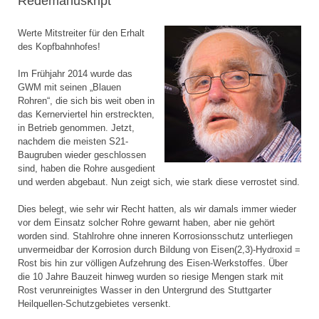
Redemanuskript
Werte Mitstreiter für den Erhalt
des Kopfbahnhofes!
Im Frühjahr 2014 wurde das
GWM mit seinen „Blauen
Rohren“, die sich bis weit oben in
das Kernerviertel hin erstreckten,
in Betrieb genommen. Jetzt,
nachdem die meisten S21-
Baugruben wieder geschlossen
sind, haben die Rohre ausgedient
und werden abgebaut. Nun zeigt sich, wie stark diese verrostet sind.
Dies belegt, wie sehr wir Recht hatten, als wir damals immer wieder
vor dem Einsatz solcher Rohre gewarnt haben, aber nie gehört
worden sind. Stahlrohre ohne inneren Korrosionsschutz unterliegen
unvermeidbar der Korrosion durch Bildung von Eisen(2,3)-Hydroxid =
Rost bis hin zur völligen Aufzehrung des Eisen-Werkstoffes. Über
die 10 Jahre Bauzeit hinweg wurden so riesige Mengen stark mit
Rost verunreinigtes Wasser in den Untergrund des Stuttgarter
Heilquellen-Schutzgebietes versenkt.