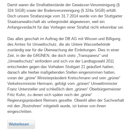
Damit waren die Straftatbestände der Gewässer-Verunreinigung (§
324 StGB) sowie der Bodenverunreinigung (§ 324a StGB) erfüllt.
Doch unsere Strafanzeige vom 31.7.2014 wurde von der Stuttgarter
Staatsanwaltschaft als unbegründet abgewiesen, weil ein
Anfangsverdacht für das Vorliegen einer Straftat nicht erkennbar sei.
Das alles geschah im Auftrag der DB AG mit Wissen und Billigung
des Amtes für Umweltschutz, die als
Untere Wasserbehörde
zuständig war für die Überwachung der Einleitungen. Dies in einer
Zeit, in der die GRÜNEN, die doch stets „Transparenz“ und
„Umweltschutz“ einfordern und sich vor der Landtagswahl 2011
entschieden gegen das Vorhaben Stuttgart 21 geäußert hatten,
danach alle hierbei maßgebenden Stellen eingenommen hatten,
voran der „grüne“ Ministerpräsident Kretschmann und sein „grüner“
Verkehrsminister Hermann, gefolgt vom „grünen“ Umweltminister
Franz Untersteller und schließlich dem „grünen“ Oberbürgermeister
Fritz Kuhn, zu denen sich später noch der „grüne“
Regierungspräsident Reimers gesellte. Obwohl allen der Sachverhalt
mit den „Rostrohren“ mitgeteilt wurde, ist keiner von ihnen
eingeschritten.
Weiterlesen ...