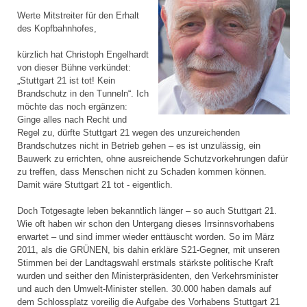
Werte Mitstreiter für den Erhalt
des Kopfbahnhofes,
kürzlich hat Christoph Engelhardt
von dieser Bühne verkündet:
„Stuttgart 21 ist tot! Kein
Brandschutz in den Tunneln“. Ich
möchte das noch ergänzen:
Ginge alles nach Recht und
Regel zu, dürfte Stuttgart 21 wegen des unzureichenden
Brandschutzes nicht in Betrieb gehen – es ist unzulässig, ein
Bauwerk zu errichten, ohne ausreichende Schutzvorkehrungen dafür
zu treffen, dass Menschen nicht zu Schaden kommen können.
Damit wäre Stuttgart 21 tot - eigentlich.
Doch Totgesagte leben bekanntlich länger – so auch Stuttgart 21.
Wie oft haben wir schon den Untergang dieses Irrsinnsvorhabens
erwartet – und sind immer wieder enttäuscht worden. So im März
2011, als die GRÜNEN, bis dahin erkläre S21-Gegner, mit unseren
Stimmen bei der Landtagswahl erstmals stärkste politische Kraft
wurden und seither den Ministerpräsidenten, den Verkehrsminister
und auch den Umwelt-Minister stellen. 30.000 haben damals auf
dem Schlossplatz voreilig die Aufgabe des Vorhabens Stuttgart 21