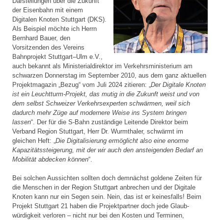
Darstellungen über die Zukunft
der Eisenbahn mit einem
Digitalen Knoten Stuttgart (DKS).
Als Beispiel möchte ich Herrn
Bernhard Bauer, den
Vorsitzenden des Vereins
Bahnprojekt Stuttgart–Ulm e.V.,
auch bekannt als Ministerial­direktor im Verkehrsministerium am
schwarzen Donnerstag im September 2010, aus dem ganz aktuellen
Projektmagazin „Bezug“ vom Juli 2024 zitieren: „
Der Digitale Knoten
ist ein Leuchtturm-Projekt, das mutig in die Zukunft weist und von
dem selbst Schweizer Verkehrsexperten schwärmen, weil sich
dadurch mehr Züge auf modernere Weise ins System bringen
lassen
“. Der für die S-Bahn zuständige Leitende Direktor beim
Verband Region Stuttgart, Herr Dr. Wurmthaler, schwärmt im
gleichen Heft: „
Die Digitalisierung ermöglicht also eine enorme
Kapazitätssteigerung, mit der wir auch den ansteigenden Bedarf an
Mobilität abdecken können
“.
Bei solchen Aussichten sollten doch demnächst goldene Zeiten für
die Menschen in der Region Stuttgart anbrechen und der Digitale
Knoten kann nur ein Segen sein. Nein, das ist er keinesfalls! Beim
Projekt Stuttgart 21 haben die Projektpartner doch jede Glaub­
würdigkeit verloren – nicht nur bei den Kosten und Terminen,