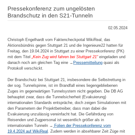
Pressekonferenz zum ungelösten
Brandschutz in den S21-Tunneln
02.05.2024
Christoph Engelhardt vom Faktencheckpotal WikiReal, das
Aktionsbündnis gegen Stuttgart 21 und die Ingenieure22 hatten für
Freitag, den 19.04.2024 in Stuttgart zu einer Pressekonferenz (PK)
mit dem Titel
„Kein Zug wird fahren bei Stuttgart 21“
eingeladen und
danach noch am gleichen Tag eine →
Pressemitteilung
quasi als
Protokoll verschickt.
Der Brandschutz bei Stuttgart 21, insbesondere die Selbstrettung in
der sog. Tunnelspinne, ist im Brandfall eines liegengebliebenen
Zuges im gegenwärtigen Tunnelsystem nicht gegeben. Die DB AG
behauptet zwar, dass die Tunnelsicherheit (Evakuierung)
internationalen Standards entspräche, doch zeigen Simulationen mit
den Parametern der Projektbetreiber, dass man dabei die
Evakuierung unzulässig vereinfacht hat. Die Gefährdung von
Reisenden und Zugpersonal ist wesentlich größer als in
internationalen Tunneln →
Folien der Pressekonferenz vom
19.4.2024 auf WikiReal
. Zudem werden in absehbarer Zeit Züge mit