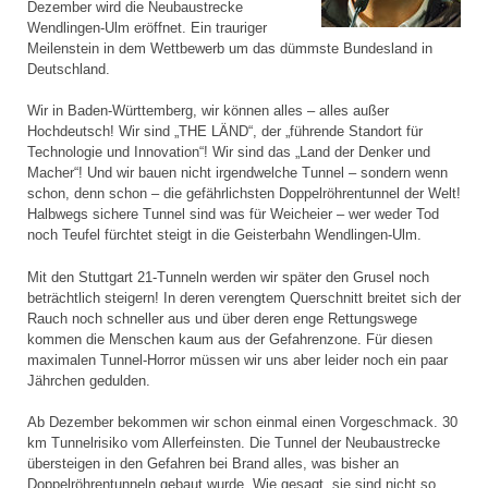
Dezember wird die Neubaustrecke
Wendlingen-Ulm eröffnet. Ein trauriger
Meilenstein in dem Wettbewerb um das dümmste Bundesland in
Deutschland.
Wir in Baden-Württemberg, wir können alles – alles außer
Hochdeutsch! Wir sind „THE LÄND“, der „führende Standort für
Technologie und Innovation“! Wir sind das „Land der Denker und
Macher“! Und wir bauen nicht irgendwelche Tunnel – sondern wenn
schon, denn schon – die gefährlichsten Doppelröhrentunnel der Welt!
Halbwegs sichere Tunnel sind was für Weicheier – wer weder Tod
noch Teufel fürchtet steigt in die Geisterbahn Wendlingen-Ulm.
Mit den Stuttgart 21-Tunneln werden wir später den Grusel noch
beträchtlich steigern! In deren verengtem Querschnitt breitet sich der
Rauch noch schneller aus und über deren enge Rettungswege
kommen die Menschen kaum aus der Gefahrenzone. Für diesen
maximalen Tunnel-Horror müssen wir uns aber leider noch ein paar
Jährchen gedulden.
Ab Dezember bekommen wir schon einmal einen Vorgeschmack. 30
km Tunnelrisiko vom Allerfeinsten. Die Tunnel der Neubaustrecke
übersteigen in den Gefahren bei Brand alles, was bisher an
Doppelröhrentunneln gebaut wurde. Wie gesagt, sie sind nicht so