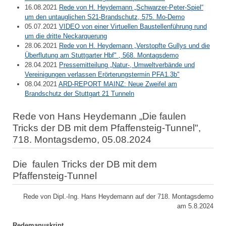
16.08.2021
Rede von H. Heydemann „Schwarzer-Peter-Spiel“
um den untauglichen S21-Brandschutz, 575. Mo-Demo
05.07.2021
VIDEO von einer Virtuellen Baustellenführung rund
um die dritte Neckarquerung
28.06.2021
Rede von H. Heydemann „Verstopfte Gullys und die
Überflutung am Stuttgarter Hbf" , 568. Montagsdemo
28.04.2021
Pressemitteilung „Natur-, Umweltverbände und
Vereinigungen verlassen Erörterungstermin PFA1.3b"
08.04.2021
ARD-REPORT MAINZ: Neue Zweifel am
Brandschutz der Stuttgart 21 Tunneln
Rede von Hans Heydemann „Die faulen
Tricks der DB mit dem Pfaffensteig-Tunnel",
718. Montagsdemo, 05.08.2024
Die faulen Tricks der DB mit dem
Pfaffensteig-Tunnel
Rede von Dipl.-Ing. Hans Heydemann auf der 718. Montagsdemo
am 5.8.2024
Redemanuskript