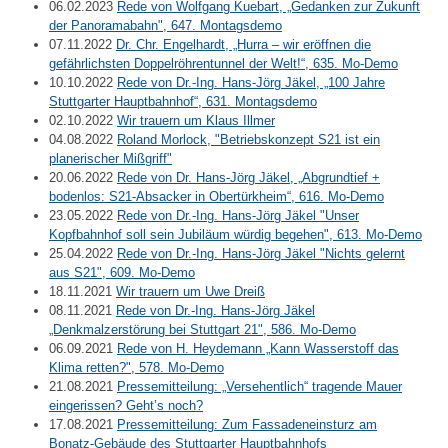
06.02.2023
Rede von Wolfgang Kuebart, „Gedanken zur Zukunft
der Panoramabahn", 647. Montagsdemo
07.11.2022
Dr. Chr. Engelhardt, „Hurra – wir eröffnen die
gefährlichsten Doppelröhrentunnel der Welt!“, 635. Mo-Demo
10.10.2022
Rede von Dr.-Ing. Hans-Jörg Jäkel, „100 Jahre
Stuttgarter Hauptbahnhof“, 631. Montagsdemo
02.10.2022
Wir trauern um Klaus Illmer
04.08.2022
Roland Morlock, "Betriebskonzept S21 ist ein
planerischer Mißgriff"
20.06.2022
Rede von Dr. Hans-Jörg Jäkel, „Abgrundtief +
bodenlos: S21-Absacker in Obertürkheim“, 616. Mo-Demo
23.05.2022
Rede von Dr.-Ing. Hans-Jörg Jäkel "Unser
Kopfbahnhof soll sein Jubiläum würdig begehen", 613. Mo-Demo
25.04.2022
Rede von Dr.-Ing. Hans-Jörg Jäkel "Nichts gelernt
aus S21", 609. Mo-Demo
18.11.2021
Wir trauern um Uwe Dreiß
08.11.2021
Rede von Dr.-Ing. Hans-Jörg Jäkel
„Denkmalzerstörung bei Stuttgart 21", 586. Mo-Demo
06.09.2021
Rede von H. Heydemann „Kann Wasserstoff das
Klima retten?", 578. Mo-Demo
21.08.2021
Pressemitteilung: „Versehentlich“ tragende Mauer
eingerissen? Geht’s noch?
17.08.2021
Pressemitteilung: Zum Fassadeneinsturz am
Bonatz-Gebäude des Stuttgarter Hauptbahnhofs