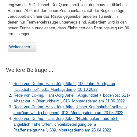
eng wie die S21-Tunnel. Der Querschnitt liegt durchaus im üblichen
Rahmen. Aber mit der hohen Personenkapazität der Regionalzüge
verdoppelt sich hier das Risiko gegenüber anderen Tunneln, in
denen nur Fernverkehrszüge unterwegs sind. Außerdem wird in den
neuen Tunneln zugelassen, dass Einbauten den Rettungsweg um 30
cm einengen.
Weiterlesen ...
Weitere Beiträge ...
Rede von Dr.-Ing. Hans-Jörg Jäkel: „100 Jahre Stuttgarter
Hauptbahnhof“, 631. Montagsdemo, 10.10.2022
Rede von Dr.-Ing. Hans-Jörg Jäkel, „Abgrundtief + bodenlos: S21-
Absacker in Obertürkheim“, 616. Montagsdemo am 21.06.2022
Rede von Dr.-Ing. Hans-Jörg Jäkel „Unser Kopfbahnhof soll sein
Jubiläum würdig begehen“, 613. Montagsdemo am 23.05.2022
Rede von Dr.-Ing. Hans-Jörg Jäkel "Nichts gelernt aus S21-
angeblich frühe Öffentlichkeitsbeteiligung beim
Pfaffensteigtunnel", 609. Montagsdemo am 25.04.2022