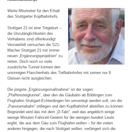
Werte Mitstreiter für den Erhalt
des Stuttgarter Kopfbahnhofs,
Stuttgart 21 ist eine Totgeburt –
die Unzulänglichkeiten des
Vorhabens sind offenkundig!
Verzweifelt versuchen die S21-
Macher Stuttgart 21 mit immer
neuen „Ergänzungsprojekten“ zu
retten. Doch noch so viele
zusätzliche Tunnel können den
unsinnigen Flaschenhals des Tiefbahnhofes mit seinen nur 8
Gleisen nicht ausgleichen.
Die jüngste „Ergänzungsmaßnahme“ ist der sogen.
„Pfaffensteigtunnel“, über den die Gäubahn ab Böblingen zum
Flughafen Stuttgart-Echterdingen hin umverlegt werden soll, um die
„Panoramabahn“ stillegen und den Kopfbahnhof abreißen zu können.
Begründet wird das mit dem „D-Takt“, weil das angeblich einige
wenige Minuten Fahrzeit-Gewinn für die wenigen hundert Leute
ergibt, die aus dem Gäu zum Flughafen wollen – für die vielen
anderen hingegen, die nach Stuttgart wollen, verlängert sich die