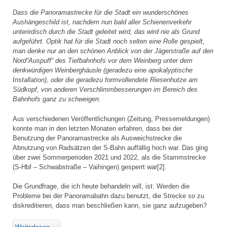
Dass die Panoramastrecke für die Stadt ein wunderschönes
Aushängeschild ist, nachdem nun bald aller Schienenverkehr
unterirdisch durch die Stadt geleitet wird, das wird nie als Grund
aufgeführt. Optik hat für die Stadt noch selten eine Rolle gespielt,
man denke nur an den schönen Anblick von der Jägerstraße auf den
Nord“Auspuff“ des Tiefbahnhofs vor dem Weinberg unter dem
denkwürdigen Weinberghäusle (geradezu eine apokalyptische
Installation), oder die geradezu formvollendete Riesenhutze am
Südkopf, von anderen Verschlimmbesserungen im Bereich des
Bahnhofs ganz zu schweigen.
Aus verschiedenen Veröffentlichungen (Zeitung, Pressemeldungen)
konnte man in den letzten Monaten erfahren, dass bei der
Benutzung der Panoramastrecke als Ausweichstrecke die
Abnutzung von Radsätzen der S-Bahn auffällig hoch war. Das ging
über zwei Sommerperioden 2021 und 2022, als die Stammstrecke
(S-Hbf – Schwabstraße – Vaihingen) gesperrt war[2].
Die Grundfrage, die ich heute behandeln will, ist: Werden die
Probleme bei der Panoramabahn dazu benutzt, die Strecke so zu
diskreditieren, dass man beschließen kann, sie ganz aufzugeben?