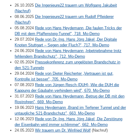
26.10.2025
Die Ingenieure22 trauern um Woflgang Jakubeit
(Nachruf)
08.06.2025
Die Ingenieure22 trauern um Rudolf Pfleiderer
(Nachruf)
05.08.2024
Rede von Hans Heydemann „Die faulen Tricks der
DB mit dem Pfaffensteig-Tunnel", 718. Mo-Demo
29.07.2024
Rede von Dr.-Ing. Hans Jörg Jäkel „Der Digitale
Knoten Stuttgart – Segen oder Fluch?“, 717. Mo-Demo
24.06.2024
Rede von Hans Heydemann „Inbetriebnahme trotz
fehlendem Brandschutz", 712. Mo-Demo
02.05.2024
Pressekonferenz zum ungelösten Brandschutz in
den S21-Tunneln
29.04.2024
Rede von Dieter Reicherter „Vertrauen ist gut,
Kontrolle ist besser", 705. Mo-Demo
07.08.2023
Rede von Jürgen Resch (DUH) „Wie die DUH die
Kappung der Gäubahn verhindern wird", 670. Mo-Demo
31.07.2023
Rede von Hans Heydemann „Betrug der DB mit den
Rostrohren", 669. Mo-Demo
19.06.2023
Hans Heydemann „Brand im Terfener Tunnel und der
untaugliche S21-Brandschutz", 663. Mo-Demo
12.06.2023
Rede von Dr.-Ing. Hans Jörg Jäkel „Die Zerstörung
der Eisenbahn wird immer schlimmer“, 662. Mo-Demo
24.05.2023
Wir trauern um Dr. Winfried Wolf
(Nachruf)