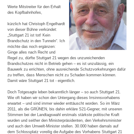
Werte Mitstreiter für den Erhalt
des Kopfbahnhofes,
kürzlich hat Christoph Engelhardt
von dieser Bühne verkündet:
„Stuttgart 21 ist tot! Kein
Brandschutz in den Tunneln“. Ich
möchte das noch ergänzen:
Ginge alles nach Recht und
Regel zu, dürfte Stuttgart 21 wegen des unzureichenden
Brandschutzes nicht in Betrieb gehen – es ist unzulässig, ein
Bauwerk zu errichten, ohne ausreichende Schutzvorkehrungen dafür
zu treffen, dass Menschen nicht zu Schaden kommen können.
Damit wäre Stuttgart 21 tot - eigentlich.
Doch Totgesagte leben bekanntlich länger – so auch Stuttgart 21.
Wie oft haben wir schon den Untergang dieses Irrsinnsvorhabens
erwartet – und sind immer wieder enttäuscht worden. So im März
2011, als die GRÜNEN, bis dahin erkläre S21-Gegner, mit unseren
Stimmen bei der Landtagswahl erstmals stärkste politische Kraft
wurden und seither den Ministerpräsidenten, den Verkehrsminister
und auch den Umwelt-Minister stellen. 30.000 haben damals auf
dem Schlossplatz voreilig die Aufgabe des Vorhabens Stuttgart 21