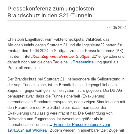
Pressekonferenz zum ungelösten
Brandschutz in den S21-Tunneln
02.05.2024
Christoph Engelhardt vom Faktencheckpotal WikiReal, das
Aktionsbündnis gegen Stuttgart 21 und die Ingenieure22 hatten für
Freitag, den 19.04.2024 in Stuttgart zu einer Pressekonferenz (PK)
mit dem Titel
„Kein Zug wird fahren bei Stuttgart 21“
eingeladen und
danach noch am gleichen Tag eine →
Pressemitteilung
quasi als
Protokoll verschickt.
Der Brandschutz bei Stuttgart 21, insbesondere die Selbstrettung in
der sog. Tunnelspinne, ist im Brandfall eines liegengebliebenen
Zuges im gegenwärtigen Tunnelsystem nicht gegeben. Die DB AG
behauptet zwar, dass die Tunnelsicherheit (Evakuierung)
internationalen Standards entspräche, doch zeigen Simulationen mit
den Parametern der Projektbetreiber, dass man dabei die
Evakuierung unzulässig vereinfacht hat. Die Gefährdung von
Reisenden und Zugpersonal ist wesentlich größer als in
internationalen Tunneln →
Folien der Pressekonferenz vom
19.4.2024 auf WikiReal
. Zudem werden in absehbarer Zeit Züge mit