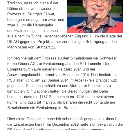
Tradition, dass ich hier auf der
Bühne stehe, wenn wieder ein
Prozess zu Stuttgart 21 war,
heute geht es sogar um zwei. und
zwar 1. um die Herausgabe
der Evakuierungssimulationen
aus einem im Tunnel liegengebliebenen Zug und 2. um die Klage der
DB AG gegen die Projektpartner zur anteiligen Beteiligung an den
Mehrkosten von Stuttgart 21.
Ich beginne mit dem Prozess zu den Simulationen der Schweizer
Firma Gruner AG zur Evakuierung aus den S21-Tunneln. Die
Computerdurchläufe dauerten bis März 2014 und der
Auswertungsbericht stammt von Ende Juni 2014. Das hinderte die
PSU aber nicht, am 22. Januar 2014 im Arbeitskreis Brandschutz
gegenüber Regierungspräsidium und Stuttgarter Feuerwehr zu
behaupten, Simulationen hätten die Berechnungen der Bahn
bestätigt, dass sie 1757 Personen in ca. 11 Minuten evakuieren
könne. Und dazu tat man so, als beträfen die nicht vorhandenen
Simulationen die Evakuierung im Brandfall.
Über diese Geschichte habe ich schon so oft gesprochen, dass Ihr
die Einzelheiten kennt. Im Dezember 2019 hatte sich bekanntlich die
PSU vor dem Verwaltungsgerichtshof verpflichtet, unseren