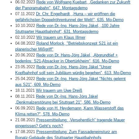
06.02.2023
Rede von Wolfgang Kuebart, „Gedanken zur Zukunft
der Panoramabahn", 647. Montagsdemo
07.11.2022
Dr. Chr. Engelhardt, „Hurra – wir eröffnen die
gefährlichsten Doppelröhrentunnel der Welt!“, 635. Mo-Demo
10.10.2022
Rede von Dr.-Ing. Hans-Jörg Jäkel, „100 Jahre
Stuttgarter Hauptbahnhof“, 631. Montagsdemo
02.10.2022
Wir trauern um Klaus Illmer
04.08.2022
Roland Morlock, "Betriebskonzept S21 ist ein
planerischer Mißgriff"
20.06.2022
Rede von Dr. Hans-Jörg Jäkel, „Abgrundtief +
bodenlos: S21-Absacker in Obertürkheim“, 616. Mo-Demo
23.05.2022
Rede von Dr.-Ing. Hans-Jörg Jäkel "Unser
Kopfbahnhof soll sein Jubiläum würdig begehen", 613. Mo-Demo
25.04.2022
Rede von Dr.-Ing. Hans-Jörg Jäkel "Nichts gelernt
aus S21", 609. Mo-Demo
18.11.2021
Wir trauern um Uwe Dreiß
08.11.2021
Rede von Dr.-Ing. Hans-Jörg Jäkel
„Denkmalzerstörung bei Stuttgart 21", 586. Mo-Demo
06.09.2021
Rede von H. Heydemann „Kann Wasserstoff das
Klima retten?", 578. Mo-Demo
21.08.2021
Pressemitteilung: „Versehentlich“ tragende Mauer
eingerissen? Geht’s noch?
17.08.2021
Pressemitteilung: Zum Fassadeneinsturz am
Bonatz-Gebäude des Stuttgarter Hauptbahnhofs