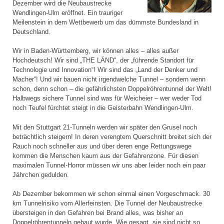
Dezember wird die Neubaustrecke
Wendlingen-Ulm eröffnet. Ein trauriger
Meilenstein in dem Wettbewerb um das dümmste Bundesland in
Deutschland.
Wir in Baden-Württemberg, wir können alles – alles außer
Hochdeutsch! Wir sind „THE LÄND“, der „führende Standort für
Technologie und Innovation“! Wir sind das „Land der Denker und
Macher“! Und wir bauen nicht irgendwelche Tunnel – sondern wenn
schon, denn schon – die gefährlichsten Doppelröhrentunnel der Welt!
Halbwegs sichere Tunnel sind was für Weicheier – wer weder Tod
noch Teufel fürchtet steigt in die Geisterbahn Wendlingen-Ulm.
Mit den Stuttgart 21-Tunneln werden wir später den Grusel noch
beträchtlich steigern! In deren verengtem Querschnitt breitet sich der
Rauch noch schneller aus und über deren enge Rettungswege
kommen die Menschen kaum aus der Gefahrenzone. Für diesen
maximalen Tunnel-Horror müssen wir uns aber leider noch ein paar
Jährchen gedulden.
Ab Dezember bekommen wir schon einmal einen Vorgeschmack. 30
km Tunnelrisiko vom Allerfeinsten. Die Tunnel der Neubaustrecke
übersteigen in den Gefahren bei Brand alles, was bisher an
Doppelröhrentunneln gebaut wurde. Wie gesagt, sie sind nicht so