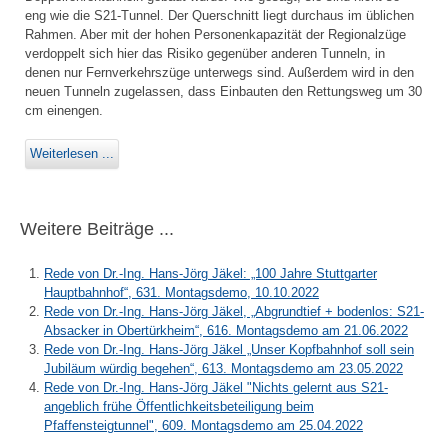
eng wie die S21-Tunnel. Der Querschnitt liegt durchaus im üblichen
Rahmen. Aber mit der hohen Personenkapazität der Regionalzüge
verdoppelt sich hier das Risiko gegenüber anderen Tunneln, in
denen nur Fernverkehrszüge unterwegs sind. Außerdem wird in den
neuen Tunneln zugelassen, dass Einbauten den Rettungsweg um 30
cm einengen.
Weiterlesen ...
Weitere Beiträge ...
Rede von Dr.-Ing. Hans-Jörg Jäkel: „100 Jahre Stuttgarter
Hauptbahnhof“, 631. Montagsdemo, 10.10.2022
Rede von Dr.-Ing. Hans-Jörg Jäkel, „Abgrundtief + bodenlos: S21-
Absacker in Obertürkheim“, 616. Montagsdemo am 21.06.2022
Rede von Dr.-Ing. Hans-Jörg Jäkel „Unser Kopfbahnhof soll sein
Jubiläum würdig begehen“, 613. Montagsdemo am 23.05.2022
Rede von Dr.-Ing. Hans-Jörg Jäkel "Nichts gelernt aus S21-
angeblich frühe Öffentlichkeitsbeteiligung beim
Pfaffensteigtunnel", 609. Montagsdemo am 25.04.2022