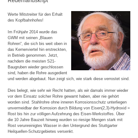
Redemanuskript
Werte Mitstreiter für den Erhalt
des Kopfbahnhofes!
Im Frühjahr 2014 wurde das
GWM mit seinen „Blauen
Rohren“, die sich bis weit oben in
das Kernerviertel hin erstreckten,
in Betrieb genommen. Jetzt,
nachdem die meisten S21-
Baugruben wieder geschlossen
sind, haben die Rohre ausgedient
und werden abgebaut. Nun zeigt sich, wie stark diese verrostet sind.
Dies belegt, wie sehr wir Recht hatten, als wir damals immer wieder
vor dem Einsatz solcher Rohre gewarnt haben, aber nie gehört
worden sind. Stahlrohre ohne inneren Korrosionsschutz unterliegen
unvermeidbar der Korrosion durch Bildung von Eisen(2,3)-Hydroxid =
Rost bis hin zur völligen Aufzehrung des Eisen-Werkstoffes. Über
die 10 Jahre Bauzeit hinweg wurden so riesige Mengen stark mit
Rost verunreinigtes Wasser in den Untergrund des Stuttgarter
Heilquellen-Schutzgebietes versenkt.