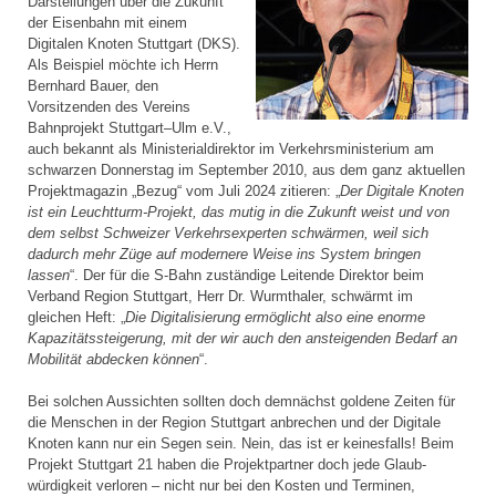
Darstellungen über die Zukunft
der Eisenbahn mit einem
Digitalen Knoten Stuttgart (DKS).
Als Beispiel möchte ich Herrn
Bernhard Bauer, den
Vorsitzenden des Vereins
Bahnprojekt Stuttgart–Ulm e.V.,
auch bekannt als Ministerial­direktor im Verkehrsministerium am
schwarzen Donnerstag im September 2010, aus dem ganz aktuellen
Projektmagazin „Bezug“ vom Juli 2024 zitieren: „
Der Digitale Knoten
ist ein Leuchtturm-Projekt, das mutig in die Zukunft weist und von
dem selbst Schweizer Verkehrsexperten schwärmen, weil sich
dadurch mehr Züge auf modernere Weise ins System bringen
lassen
“. Der für die S-Bahn zuständige Leitende Direktor beim
Verband Region Stuttgart, Herr Dr. Wurmthaler, schwärmt im
gleichen Heft: „
Die Digitalisierung ermöglicht also eine enorme
Kapazitätssteigerung, mit der wir auch den ansteigenden Bedarf an
Mobilität abdecken können
“.
Bei solchen Aussichten sollten doch demnächst goldene Zeiten für
die Menschen in der Region Stuttgart anbrechen und der Digitale
Knoten kann nur ein Segen sein. Nein, das ist er keinesfalls! Beim
Projekt Stuttgart 21 haben die Projektpartner doch jede Glaub­
würdigkeit verloren – nicht nur bei den Kosten und Terminen,