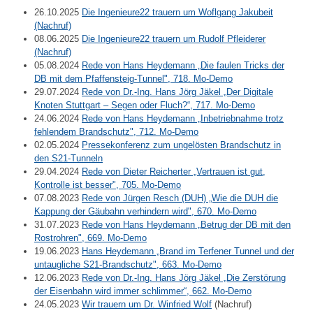
26.10.2025
Die Ingenieure22 trauern um Woflgang Jakubeit
(Nachruf)
08.06.2025
Die Ingenieure22 trauern um Rudolf Pfleiderer
(Nachruf)
05.08.2024
Rede von Hans Heydemann „Die faulen Tricks der
DB mit dem Pfaffensteig-Tunnel", 718. Mo-Demo
29.07.2024
Rede von Dr.-Ing. Hans Jörg Jäkel „Der Digitale
Knoten Stuttgart – Segen oder Fluch?“, 717. Mo-Demo
24.06.2024
Rede von Hans Heydemann „Inbetriebnahme trotz
fehlendem Brandschutz", 712. Mo-Demo
02.05.2024
Pressekonferenz zum ungelösten Brandschutz in
den S21-Tunneln
29.04.2024
Rede von Dieter Reicherter „Vertrauen ist gut,
Kontrolle ist besser", 705. Mo-Demo
07.08.2023
Rede von Jürgen Resch (DUH) „Wie die DUH die
Kappung der Gäubahn verhindern wird", 670. Mo-Demo
31.07.2023
Rede von Hans Heydemann „Betrug der DB mit den
Rostrohren", 669. Mo-Demo
19.06.2023
Hans Heydemann „Brand im Terfener Tunnel und der
untaugliche S21-Brandschutz", 663. Mo-Demo
12.06.2023
Rede von Dr.-Ing. Hans Jörg Jäkel „Die Zerstörung
der Eisenbahn wird immer schlimmer“, 662. Mo-Demo
24.05.2023
Wir trauern um Dr. Winfried Wolf
(Nachruf)