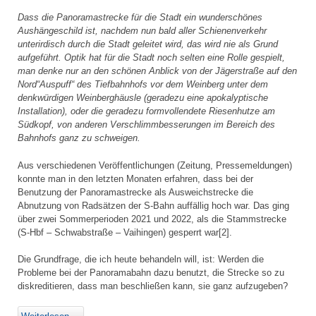
Dass die Panoramastrecke für die Stadt ein wunderschönes
Aushängeschild ist, nachdem nun bald aller Schienenverkehr
unterirdisch durch die Stadt geleitet wird, das wird nie als Grund
aufgeführt. Optik hat für die Stadt noch selten eine Rolle gespielt,
man denke nur an den schönen Anblick von der Jägerstraße auf den
Nord“Auspuff“ des Tiefbahnhofs vor dem Weinberg unter dem
denkwürdigen Weinberghäusle (geradezu eine apokalyptische
Installation), oder die geradezu formvollendete Riesenhutze am
Südkopf, von anderen Verschlimmbesserungen im Bereich des
Bahnhofs ganz zu schweigen.
Aus verschiedenen Veröffentlichungen (Zeitung, Pressemeldungen)
konnte man in den letzten Monaten erfahren, dass bei der
Benutzung der Panoramastrecke als Ausweichstrecke die
Abnutzung von Radsätzen der S-Bahn auffällig hoch war. Das ging
über zwei Sommerperioden 2021 und 2022, als die Stammstrecke
(S-Hbf – Schwabstraße – Vaihingen) gesperrt war[2].
Die Grundfrage, die ich heute behandeln will, ist: Werden die
Probleme bei der Panoramabahn dazu benutzt, die Strecke so zu
diskreditieren, dass man beschließen kann, sie ganz aufzugeben?