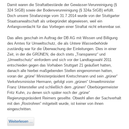
Damit waren die Straftatbestände der Gewässer-Verunreinigung (§
324 StGB) sowie der Bodenverunreinigung (§ 324a StGB) erfüllt.
Doch unsere Strafanzeige vom 31.7.2014 wurde von der Stuttgarter
Staatsanwaltschaft als unbegründet abgewiesen, weil ein
Anfangsverdacht für das Vorliegen einer Straftat nicht erkennbar sei.
Das alles geschah im Auftrag der DB AG mit Wissen und Billigung
des Amtes für Umweltschutz, die als
Untere Wasserbehörde
zuständig war für die Überwachung der Einleitungen. Dies in einer
Zeit, in der die GRÜNEN, die doch stets „Transparenz“ und
„Umweltschutz“ einfordern und sich vor der Landtagswahl 2011
entschieden gegen das Vorhaben Stuttgart 21 geäußert hatten,
danach alle hierbei maßgebenden Stellen eingenommen hatten,
voran der „grüne“ Ministerpräsident Kretschmann und sein „grüner“
Verkehrsminister Hermann, gefolgt vom „grünen“ Umweltminister
Franz Untersteller und schließlich dem „grünen“ Oberbürgermeister
Fritz Kuhn, zu denen sich später noch der „grüne“
Regierungspräsident Reimers gesellte. Obwohl allen der Sachverhalt
mit den „Rostrohren“ mitgeteilt wurde, ist keiner von ihnen
eingeschritten.
Weiterlesen ...