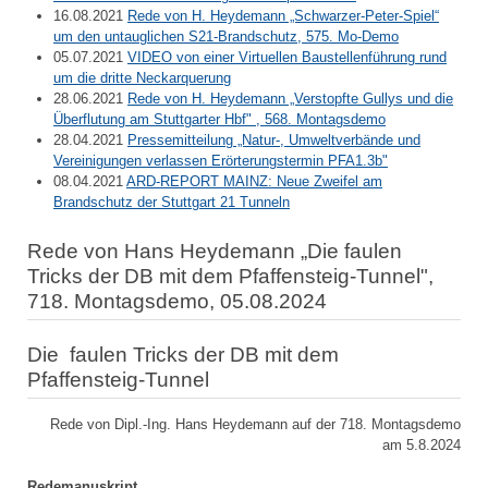
16.08.2021
Rede von H. Heydemann „Schwarzer-Peter-Spiel“
um den untauglichen S21-Brandschutz, 575. Mo-Demo
05.07.2021
VIDEO von einer Virtuellen Baustellenführung rund
um die dritte Neckarquerung
28.06.2021
Rede von H. Heydemann „Verstopfte Gullys und die
Überflutung am Stuttgarter Hbf" , 568. Montagsdemo
28.04.2021
Pressemitteilung „Natur-, Umweltverbände und
Vereinigungen verlassen Erörterungstermin PFA1.3b"
08.04.2021
ARD-REPORT MAINZ: Neue Zweifel am
Brandschutz der Stuttgart 21 Tunneln
Rede von Hans Heydemann „Die faulen
Tricks der DB mit dem Pfaffensteig-Tunnel",
718. Montagsdemo, 05.08.2024
Die faulen Tricks der DB mit dem
Pfaffensteig-Tunnel
Rede von Dipl.-Ing. Hans Heydemann auf der 718. Montagsdemo
am 5.8.2024
Redemanuskript