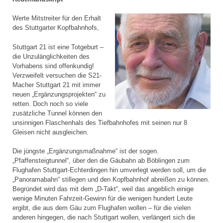
Werte Mitstreiter für den Erhalt
des Stuttgarter Kopfbahnhofs,
Stuttgart 21 ist eine Totgeburt –
die Unzulänglichkeiten des
Vorhabens sind offenkundig!
Verzweifelt versuchen die S21-
Macher Stuttgart 21 mit immer
neuen „Ergänzungsprojekten“ zu
retten. Doch noch so viele
zusätzliche Tunnel können den
unsinnigen Flaschenhals des Tiefbahnhofes mit seinen nur 8
Gleisen nicht ausgleichen.
Die jüngste „Ergänzungsmaßnahme“ ist der sogen.
„Pfaffensteigtunnel“, über den die Gäubahn ab Böblingen zum
Flughafen Stuttgart-Echterdingen hin umverlegt werden soll, um die
„Panoramabahn“ stillegen und den Kopfbahnhof abreißen zu können.
Begründet wird das mit dem „D-Takt“, weil das angeblich einige
wenige Minuten Fahrzeit-Gewinn für die wenigen hundert Leute
ergibt, die aus dem Gäu zum Flughafen wollen – für die vielen
anderen hingegen, die nach Stuttgart wollen, verlängert sich die