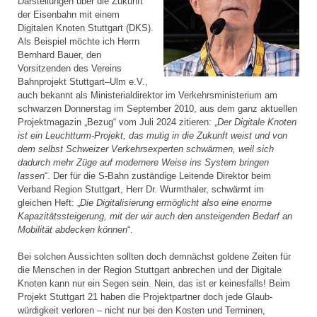
Darstellungen über die Zukunft
der Eisenbahn mit einem
Digitalen Knoten Stuttgart (DKS).
Als Beispiel möchte ich Herrn
Bernhard Bauer, den
Vorsitzenden des Vereins
Bahnprojekt Stuttgart–Ulm e.V.,
auch bekannt als Ministerial­direktor im Verkehrsministerium am
schwarzen Donnerstag im September 2010, aus dem ganz aktuellen
Projektmagazin „Bezug“ vom Juli 2024 zitieren: „
Der Digitale Knoten
ist ein Leuchtturm-Projekt, das mutig in die Zukunft weist und von
dem selbst Schweizer Verkehrsexperten schwärmen, weil sich
dadurch mehr Züge auf modernere Weise ins System bringen
lassen
“. Der für die S-Bahn zuständige Leitende Direktor beim
Verband Region Stuttgart, Herr Dr. Wurmthaler, schwärmt im
gleichen Heft: „
Die Digitalisierung ermöglicht also eine enorme
Kapazitätssteigerung, mit der wir auch den ansteigenden Bedarf an
Mobilität abdecken können
“.
Bei solchen Aussichten sollten doch demnächst goldene Zeiten für
die Menschen in der Region Stuttgart anbrechen und der Digitale
Knoten kann nur ein Segen sein. Nein, das ist er keinesfalls! Beim
Projekt Stuttgart 21 haben die Projektpartner doch jede Glaub­
würdigkeit verloren – nicht nur bei den Kosten und Terminen,