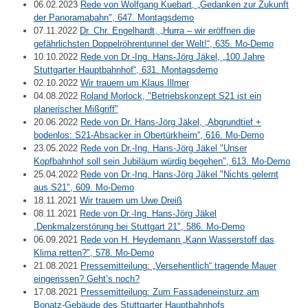
06.02.2023
Rede von Wolfgang Kuebart, „Gedanken zur Zukunft
der Panoramabahn", 647. Montagsdemo
07.11.2022
Dr. Chr. Engelhardt, „Hurra – wir eröffnen die
gefährlichsten Doppelröhrentunnel der Welt!“, 635. Mo-Demo
10.10.2022
Rede von Dr.-Ing. Hans-Jörg Jäkel, „100 Jahre
Stuttgarter Hauptbahnhof“, 631. Montagsdemo
02.10.2022
Wir trauern um Klaus Illmer
04.08.2022
Roland Morlock, "Betriebskonzept S21 ist ein
planerischer Mißgriff"
20.06.2022
Rede von Dr. Hans-Jörg Jäkel, „Abgrundtief +
bodenlos: S21-Absacker in Obertürkheim“, 616. Mo-Demo
23.05.2022
Rede von Dr.-Ing. Hans-Jörg Jäkel "Unser
Kopfbahnhof soll sein Jubiläum würdig begehen", 613. Mo-Demo
25.04.2022
Rede von Dr.-Ing. Hans-Jörg Jäkel "Nichts gelernt
aus S21", 609. Mo-Demo
18.11.2021
Wir trauern um Uwe Dreiß
08.11.2021
Rede von Dr.-Ing. Hans-Jörg Jäkel
„Denkmalzerstörung bei Stuttgart 21", 586. Mo-Demo
06.09.2021
Rede von H. Heydemann „Kann Wasserstoff das
Klima retten?", 578. Mo-Demo
21.08.2021
Pressemitteilung: „Versehentlich“ tragende Mauer
eingerissen? Geht’s noch?
17.08.2021
Pressemitteilung: Zum Fassadeneinsturz am
Bonatz-Gebäude des Stuttgarter Hauptbahnhofs