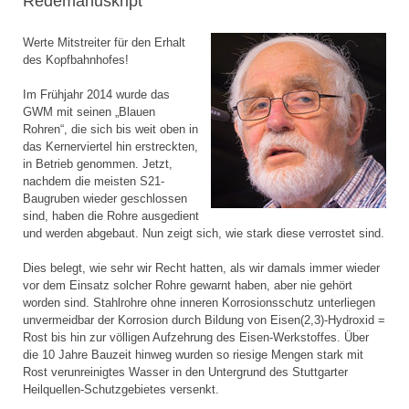
Redemanuskript
Werte Mitstreiter für den Erhalt
des Kopfbahnhofes!
Im Frühjahr 2014 wurde das
GWM mit seinen „Blauen
Rohren“, die sich bis weit oben in
das Kernerviertel hin erstreckten,
in Betrieb genommen. Jetzt,
nachdem die meisten S21-
Baugruben wieder geschlossen
sind, haben die Rohre ausgedient
und werden abgebaut. Nun zeigt sich, wie stark diese verrostet sind.
Dies belegt, wie sehr wir Recht hatten, als wir damals immer wieder
vor dem Einsatz solcher Rohre gewarnt haben, aber nie gehört
worden sind. Stahlrohre ohne inneren Korrosionsschutz unterliegen
unvermeidbar der Korrosion durch Bildung von Eisen(2,3)-Hydroxid =
Rost bis hin zur völligen Aufzehrung des Eisen-Werkstoffes. Über
die 10 Jahre Bauzeit hinweg wurden so riesige Mengen stark mit
Rost verunreinigtes Wasser in den Untergrund des Stuttgarter
Heilquellen-Schutzgebietes versenkt.