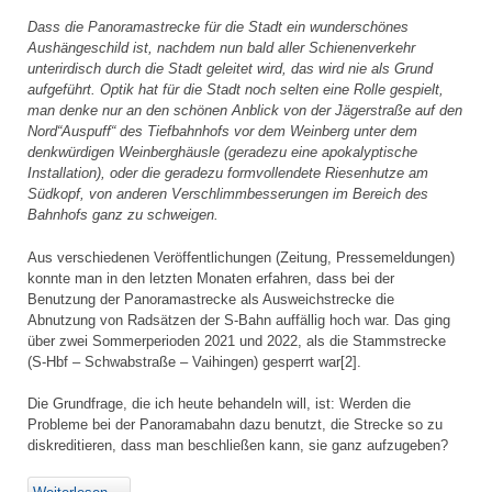
Dass die Panoramastrecke für die Stadt ein wunderschönes
Aushängeschild ist, nachdem nun bald aller Schienenverkehr
unterirdisch durch die Stadt geleitet wird, das wird nie als Grund
aufgeführt. Optik hat für die Stadt noch selten eine Rolle gespielt,
man denke nur an den schönen Anblick von der Jägerstraße auf den
Nord“Auspuff“ des Tiefbahnhofs vor dem Weinberg unter dem
denkwürdigen Weinberghäusle (geradezu eine apokalyptische
Installation), oder die geradezu formvollendete Riesenhutze am
Südkopf, von anderen Verschlimmbesserungen im Bereich des
Bahnhofs ganz zu schweigen.
Aus verschiedenen Veröffentlichungen (Zeitung, Pressemeldungen)
konnte man in den letzten Monaten erfahren, dass bei der
Benutzung der Panoramastrecke als Ausweichstrecke die
Abnutzung von Radsätzen der S-Bahn auffällig hoch war. Das ging
über zwei Sommerperioden 2021 und 2022, als die Stammstrecke
(S-Hbf – Schwabstraße – Vaihingen) gesperrt war[2].
Die Grundfrage, die ich heute behandeln will, ist: Werden die
Probleme bei der Panoramabahn dazu benutzt, die Strecke so zu
diskreditieren, dass man beschließen kann, sie ganz aufzugeben?