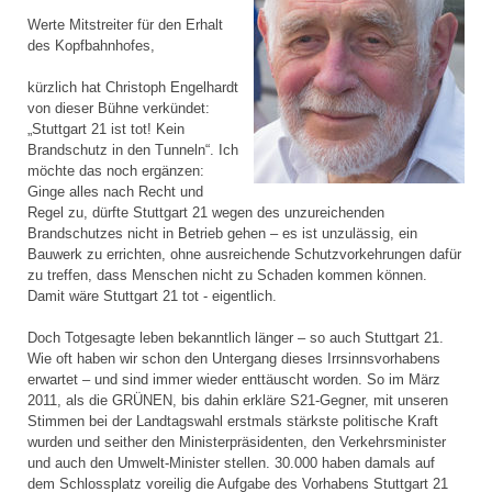
Werte Mitstreiter für den Erhalt
des Kopfbahnhofes,
kürzlich hat Christoph Engelhardt
von dieser Bühne verkündet:
„Stuttgart 21 ist tot! Kein
Brandschutz in den Tunneln“. Ich
möchte das noch ergänzen:
Ginge alles nach Recht und
Regel zu, dürfte Stuttgart 21 wegen des unzureichenden
Brandschutzes nicht in Betrieb gehen – es ist unzulässig, ein
Bauwerk zu errichten, ohne ausreichende Schutzvorkehrungen dafür
zu treffen, dass Menschen nicht zu Schaden kommen können.
Damit wäre Stuttgart 21 tot - eigentlich.
Doch Totgesagte leben bekanntlich länger – so auch Stuttgart 21.
Wie oft haben wir schon den Untergang dieses Irrsinnsvorhabens
erwartet – und sind immer wieder enttäuscht worden. So im März
2011, als die GRÜNEN, bis dahin erkläre S21-Gegner, mit unseren
Stimmen bei der Landtagswahl erstmals stärkste politische Kraft
wurden und seither den Ministerpräsidenten, den Verkehrsminister
und auch den Umwelt-Minister stellen. 30.000 haben damals auf
dem Schlossplatz voreilig die Aufgabe des Vorhabens Stuttgart 21