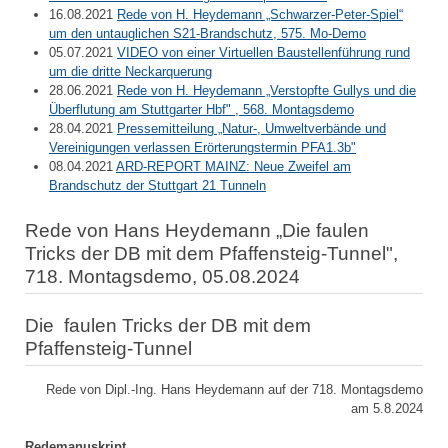
16.08.2021
Rede von H. Heydemann „Schwarzer-Peter-Spiel“
um den untauglichen S21-Brandschutz, 575. Mo-Demo
05.07.2021
VIDEO von einer Virtuellen Baustellenführung rund
um die dritte Neckarquerung
28.06.2021
Rede von H. Heydemann „Verstopfte Gullys und die
Überflutung am Stuttgarter Hbf" , 568. Montagsdemo
28.04.2021
Pressemitteilung „Natur-, Umweltverbände und
Vereinigungen verlassen Erörterungstermin PFA1.3b"
08.04.2021
ARD-REPORT MAINZ: Neue Zweifel am
Brandschutz der Stuttgart 21 Tunneln
Rede von Hans Heydemann „Die faulen
Tricks der DB mit dem Pfaffensteig-Tunnel",
718. Montagsdemo, 05.08.2024
Die faulen Tricks der DB mit dem
Pfaffensteig-Tunnel
Rede von Dipl.-Ing. Hans Heydemann auf der 718. Montagsdemo
am 5.8.2024
Redemanuskript