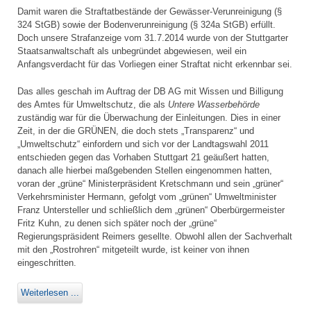
Damit waren die Straftatbestände der Gewässer-Verunreinigung (§
324 StGB) sowie der Bodenverunreinigung (§ 324a StGB) erfüllt.
Doch unsere Strafanzeige vom 31.7.2014 wurde von der Stuttgarter
Staatsanwaltschaft als unbegründet abgewiesen, weil ein
Anfangsverdacht für das Vorliegen einer Straftat nicht erkennbar sei.
Das alles geschah im Auftrag der DB AG mit Wissen und Billigung
des Amtes für Umweltschutz, die als
Untere Wasserbehörde
zuständig war für die Überwachung der Einleitungen. Dies in einer
Zeit, in der die GRÜNEN, die doch stets „Transparenz“ und
„Umweltschutz“ einfordern und sich vor der Landtagswahl 2011
entschieden gegen das Vorhaben Stuttgart 21 geäußert hatten,
danach alle hierbei maßgebenden Stellen eingenommen hatten,
voran der „grüne“ Ministerpräsident Kretschmann und sein „grüner“
Verkehrsminister Hermann, gefolgt vom „grünen“ Umweltminister
Franz Untersteller und schließlich dem „grünen“ Oberbürgermeister
Fritz Kuhn, zu denen sich später noch der „grüne“
Regierungspräsident Reimers gesellte. Obwohl allen der Sachverhalt
mit den „Rostrohren“ mitgeteilt wurde, ist keiner von ihnen
eingeschritten.
Weiterlesen ...