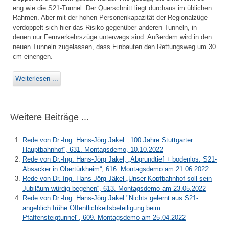
eng wie die S21-Tunnel. Der Querschnitt liegt durchaus im üblichen
Rahmen. Aber mit der hohen Personenkapazität der Regionalzüge
verdoppelt sich hier das Risiko gegenüber anderen Tunneln, in
denen nur Fernverkehrszüge unterwegs sind. Außerdem wird in den
neuen Tunneln zugelassen, dass Einbauten den Rettungsweg um 30
cm einengen.
Weiterlesen ...
Weitere Beiträge ...
Rede von Dr.-Ing. Hans-Jörg Jäkel: „100 Jahre Stuttgarter
Hauptbahnhof“, 631. Montagsdemo, 10.10.2022
Rede von Dr.-Ing. Hans-Jörg Jäkel, „Abgrundtief + bodenlos: S21-
Absacker in Obertürkheim“, 616. Montagsdemo am 21.06.2022
Rede von Dr.-Ing. Hans-Jörg Jäkel „Unser Kopfbahnhof soll sein
Jubiläum würdig begehen“, 613. Montagsdemo am 23.05.2022
Rede von Dr.-Ing. Hans-Jörg Jäkel "Nichts gelernt aus S21-
angeblich frühe Öffentlichkeitsbeteiligung beim
Pfaffensteigtunnel", 609. Montagsdemo am 25.04.2022