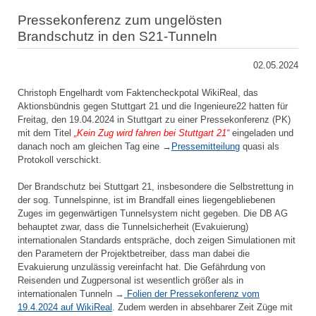
Pressekonferenz zum ungelösten
Brandschutz in den S21-Tunneln
02.05.2024
Christoph Engelhardt vom Faktencheckpotal WikiReal, das
Aktionsbündnis gegen Stuttgart 21 und die Ingenieure22 hatten für
Freitag, den 19.04.2024 in Stuttgart zu einer Pressekonferenz (PK)
mit dem Titel
„Kein Zug wird fahren bei Stuttgart 21“
eingeladen und
danach noch am gleichen Tag eine →
Pressemitteilung
quasi als
Protokoll verschickt.
Der Brandschutz bei Stuttgart 21, insbesondere die Selbstrettung in
der sog. Tunnelspinne, ist im Brandfall eines liegengebliebenen
Zuges im gegenwärtigen Tunnelsystem nicht gegeben. Die DB AG
behauptet zwar, dass die Tunnelsicherheit (Evakuierung)
internationalen Standards entspräche, doch zeigen Simulationen mit
den Parametern der Projektbetreiber, dass man dabei die
Evakuierung unzulässig vereinfacht hat. Die Gefährdung von
Reisenden und Zugpersonal ist wesentlich größer als in
internationalen Tunneln →
Folien der Pressekonferenz vom
19.4.2024 auf WikiReal
. Zudem werden in absehbarer Zeit Züge mit