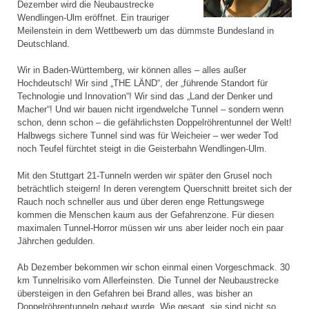
Dezember wird die Neubaustrecke
Wendlingen-Ulm eröffnet. Ein trauriger
Meilenstein in dem Wettbewerb um das dümmste Bundesland in
Deutschland.
Wir in Baden-Württemberg, wir können alles – alles außer
Hochdeutsch! Wir sind „THE LÄND“, der „führende Standort für
Technologie und Innovation“! Wir sind das „Land der Denker und
Macher“! Und wir bauen nicht irgendwelche Tunnel – sondern wenn
schon, denn schon – die gefährlichsten Doppelröhrentunnel der Welt!
Halbwegs sichere Tunnel sind was für Weicheier – wer weder Tod
noch Teufel fürchtet steigt in die Geisterbahn Wendlingen-Ulm.
Mit den Stuttgart 21-Tunneln werden wir später den Grusel noch
beträchtlich steigern! In deren verengtem Querschnitt breitet sich der
Rauch noch schneller aus und über deren enge Rettungswege
kommen die Menschen kaum aus der Gefahrenzone. Für diesen
maximalen Tunnel-Horror müssen wir uns aber leider noch ein paar
Jährchen gedulden.
Ab Dezember bekommen wir schon einmal einen Vorgeschmack. 30
km Tunnelrisiko vom Allerfeinsten. Die Tunnel der Neubaustrecke
übersteigen in den Gefahren bei Brand alles, was bisher an
Doppelröhrentunneln gebaut wurde. Wie gesagt, sie sind nicht so