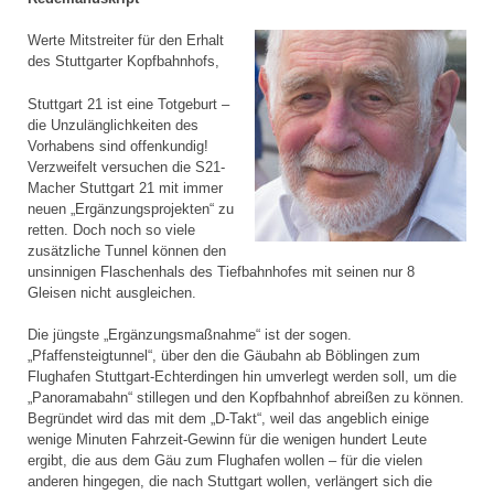
Werte Mitstreiter für den Erhalt
des Stuttgarter Kopfbahnhofs,
Stuttgart 21 ist eine Totgeburt –
die Unzulänglichkeiten des
Vorhabens sind offenkundig!
Verzweifelt versuchen die S21-
Macher Stuttgart 21 mit immer
neuen „Ergänzungsprojekten“ zu
retten. Doch noch so viele
zusätzliche Tunnel können den
unsinnigen Flaschenhals des Tiefbahnhofes mit seinen nur 8
Gleisen nicht ausgleichen.
Die jüngste „Ergänzungsmaßnahme“ ist der sogen.
„Pfaffensteigtunnel“, über den die Gäubahn ab Böblingen zum
Flughafen Stuttgart-Echterdingen hin umverlegt werden soll, um die
„Panoramabahn“ stillegen und den Kopfbahnhof abreißen zu können.
Begründet wird das mit dem „D-Takt“, weil das angeblich einige
wenige Minuten Fahrzeit-Gewinn für die wenigen hundert Leute
ergibt, die aus dem Gäu zum Flughafen wollen – für die vielen
anderen hingegen, die nach Stuttgart wollen, verlängert sich die