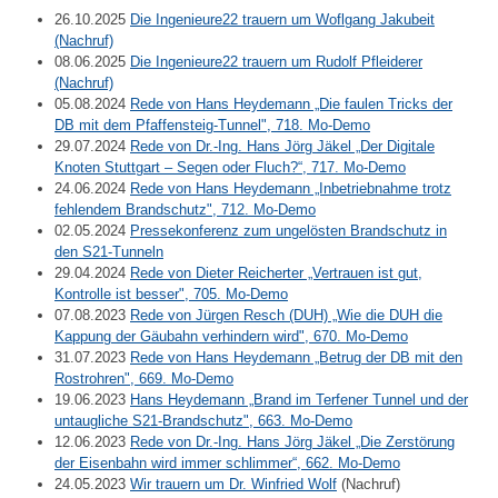
26.10.2025
Die Ingenieure22 trauern um Woflgang Jakubeit
(Nachruf)
08.06.2025
Die Ingenieure22 trauern um Rudolf Pfleiderer
(Nachruf)
05.08.2024
Rede von Hans Heydemann „Die faulen Tricks der
DB mit dem Pfaffensteig-Tunnel", 718. Mo-Demo
29.07.2024
Rede von Dr.-Ing. Hans Jörg Jäkel „Der Digitale
Knoten Stuttgart – Segen oder Fluch?“, 717. Mo-Demo
24.06.2024
Rede von Hans Heydemann „Inbetriebnahme trotz
fehlendem Brandschutz", 712. Mo-Demo
02.05.2024
Pressekonferenz zum ungelösten Brandschutz in
den S21-Tunneln
29.04.2024
Rede von Dieter Reicherter „Vertrauen ist gut,
Kontrolle ist besser", 705. Mo-Demo
07.08.2023
Rede von Jürgen Resch (DUH) „Wie die DUH die
Kappung der Gäubahn verhindern wird", 670. Mo-Demo
31.07.2023
Rede von Hans Heydemann „Betrug der DB mit den
Rostrohren", 669. Mo-Demo
19.06.2023
Hans Heydemann „Brand im Terfener Tunnel und der
untaugliche S21-Brandschutz", 663. Mo-Demo
12.06.2023
Rede von Dr.-Ing. Hans Jörg Jäkel „Die Zerstörung
der Eisenbahn wird immer schlimmer“, 662. Mo-Demo
24.05.2023
Wir trauern um Dr. Winfried Wolf
(Nachruf)