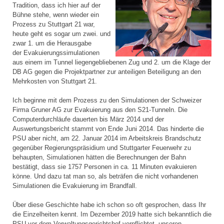
Tradition, dass ich hier auf der
Bühne stehe, wenn wieder ein
Prozess zu Stuttgart 21 war,
heute geht es sogar um zwei. und
zwar 1. um die Herausgabe
der Evakuierungssimulationen
aus einem im Tunnel liegengebliebenen Zug und 2. um die Klage der
DB AG gegen die Projektpartner zur anteiligen Beteiligung an den
Mehrkosten von Stuttgart 21.
Ich beginne mit dem Prozess zu den Simulationen der Schweizer
Firma Gruner AG zur Evakuierung aus den S21-Tunneln. Die
Computerdurchläufe dauerten bis März 2014 und der
Auswertungsbericht stammt von Ende Juni 2014. Das hinderte die
PSU aber nicht, am 22. Januar 2014 im Arbeitskreis Brandschutz
gegenüber Regierungspräsidium und Stuttgarter Feuerwehr zu
behaupten, Simulationen hätten die Berechnungen der Bahn
bestätigt, dass sie 1757 Personen in ca. 11 Minuten evakuieren
könne. Und dazu tat man so, als beträfen die nicht vorhandenen
Simulationen die Evakuierung im Brandfall.
Über diese Geschichte habe ich schon so oft gesprochen, dass Ihr
die Einzelheiten kennt. Im Dezember 2019 hatte sich bekanntlich die
PSU vor dem Verwaltungsgerichtshof verpflichtet, unseren