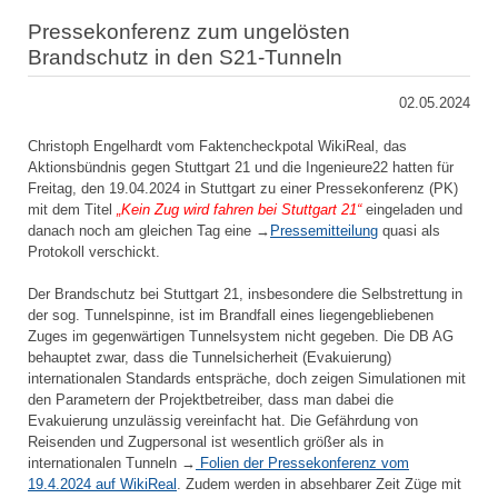
Pressekonferenz zum ungelösten
Brandschutz in den S21-Tunneln
02.05.2024
Christoph Engelhardt vom Faktencheckpotal WikiReal, das
Aktionsbündnis gegen Stuttgart 21 und die Ingenieure22 hatten für
Freitag, den 19.04.2024 in Stuttgart zu einer Pressekonferenz (PK)
mit dem Titel
„Kein Zug wird fahren bei Stuttgart 21“
eingeladen und
danach noch am gleichen Tag eine →
Pressemitteilung
quasi als
Protokoll verschickt.
Der Brandschutz bei Stuttgart 21, insbesondere die Selbstrettung in
der sog. Tunnelspinne, ist im Brandfall eines liegengebliebenen
Zuges im gegenwärtigen Tunnelsystem nicht gegeben. Die DB AG
behauptet zwar, dass die Tunnelsicherheit (Evakuierung)
internationalen Standards entspräche, doch zeigen Simulationen mit
den Parametern der Projektbetreiber, dass man dabei die
Evakuierung unzulässig vereinfacht hat. Die Gefährdung von
Reisenden und Zugpersonal ist wesentlich größer als in
internationalen Tunneln →
Folien der Pressekonferenz vom
19.4.2024 auf WikiReal
. Zudem werden in absehbarer Zeit Züge mit