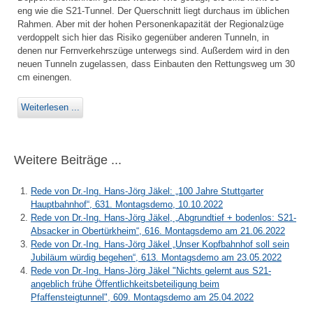
eng wie die S21-Tunnel. Der Querschnitt liegt durchaus im üblichen
Rahmen. Aber mit der hohen Personenkapazität der Regionalzüge
verdoppelt sich hier das Risiko gegenüber anderen Tunneln, in
denen nur Fernverkehrszüge unterwegs sind. Außerdem wird in den
neuen Tunneln zugelassen, dass Einbauten den Rettungsweg um 30
cm einengen.
Weiterlesen ...
Weitere Beiträge ...
Rede von Dr.-Ing. Hans-Jörg Jäkel: „100 Jahre Stuttgarter
Hauptbahnhof“, 631. Montagsdemo, 10.10.2022
Rede von Dr.-Ing. Hans-Jörg Jäkel, „Abgrundtief + bodenlos: S21-
Absacker in Obertürkheim“, 616. Montagsdemo am 21.06.2022
Rede von Dr.-Ing. Hans-Jörg Jäkel „Unser Kopfbahnhof soll sein
Jubiläum würdig begehen“, 613. Montagsdemo am 23.05.2022
Rede von Dr.-Ing. Hans-Jörg Jäkel "Nichts gelernt aus S21-
angeblich frühe Öffentlichkeitsbeteiligung beim
Pfaffensteigtunnel", 609. Montagsdemo am 25.04.2022