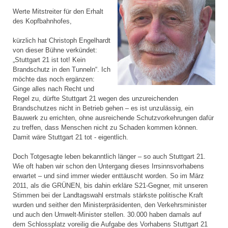
Werte Mitstreiter für den Erhalt
des Kopfbahnhofes,
kürzlich hat Christoph Engelhardt
von dieser Bühne verkündet:
„Stuttgart 21 ist tot! Kein
Brandschutz in den Tunneln“. Ich
möchte das noch ergänzen:
Ginge alles nach Recht und
Regel zu, dürfte Stuttgart 21 wegen des unzureichenden
Brandschutzes nicht in Betrieb gehen – es ist unzulässig, ein
Bauwerk zu errichten, ohne ausreichende Schutzvorkehrungen dafür
zu treffen, dass Menschen nicht zu Schaden kommen können.
Damit wäre Stuttgart 21 tot - eigentlich.
Doch Totgesagte leben bekanntlich länger – so auch Stuttgart 21.
Wie oft haben wir schon den Untergang dieses Irrsinnsvorhabens
erwartet – und sind immer wieder enttäuscht worden. So im März
2011, als die GRÜNEN, bis dahin erkläre S21-Gegner, mit unseren
Stimmen bei der Landtagswahl erstmals stärkste politische Kraft
wurden und seither den Ministerpräsidenten, den Verkehrsminister
und auch den Umwelt-Minister stellen. 30.000 haben damals auf
dem Schlossplatz voreilig die Aufgabe des Vorhabens Stuttgart 21