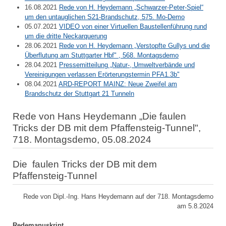
16.08.2021
Rede von H. Heydemann „Schwarzer-Peter-Spiel“
um den untauglichen S21-Brandschutz, 575. Mo-Demo
05.07.2021
VIDEO von einer Virtuellen Baustellenführung rund
um die dritte Neckarquerung
28.06.2021
Rede von H. Heydemann „Verstopfte Gullys und die
Überflutung am Stuttgarter Hbf" , 568. Montagsdemo
28.04.2021
Pressemitteilung „Natur-, Umweltverbände und
Vereinigungen verlassen Erörterungstermin PFA1.3b"
08.04.2021
ARD-REPORT MAINZ: Neue Zweifel am
Brandschutz der Stuttgart 21 Tunneln
Rede von Hans Heydemann „Die faulen
Tricks der DB mit dem Pfaffensteig-Tunnel",
718. Montagsdemo, 05.08.2024
Die faulen Tricks der DB mit dem
Pfaffensteig-Tunnel
Rede von Dipl.-Ing. Hans Heydemann auf der 718. Montagsdemo
am 5.8.2024
Redemanuskript