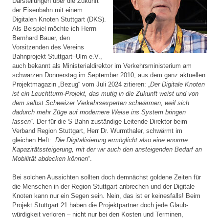
Darstellungen über die Zukunft
der Eisenbahn mit einem
Digitalen Knoten Stuttgart (DKS).
Als Beispiel möchte ich Herrn
Bernhard Bauer, den
Vorsitzenden des Vereins
Bahnprojekt Stuttgart–Ulm e.V.,
auch bekannt als Ministerial­direktor im Verkehrsministerium am
schwarzen Donnerstag im September 2010, aus dem ganz aktuellen
Projektmagazin „Bezug“ vom Juli 2024 zitieren: „
Der Digitale Knoten
ist ein Leuchtturm-Projekt, das mutig in die Zukunft weist und von
dem selbst Schweizer Verkehrsexperten schwärmen, weil sich
dadurch mehr Züge auf modernere Weise ins System bringen
lassen
“. Der für die S-Bahn zuständige Leitende Direktor beim
Verband Region Stuttgart, Herr Dr. Wurmthaler, schwärmt im
gleichen Heft: „
Die Digitalisierung ermöglicht also eine enorme
Kapazitätssteigerung, mit der wir auch den ansteigenden Bedarf an
Mobilität abdecken können
“.
Bei solchen Aussichten sollten doch demnächst goldene Zeiten für
die Menschen in der Region Stuttgart anbrechen und der Digitale
Knoten kann nur ein Segen sein. Nein, das ist er keinesfalls! Beim
Projekt Stuttgart 21 haben die Projektpartner doch jede Glaub­
würdigkeit verloren – nicht nur bei den Kosten und Terminen,