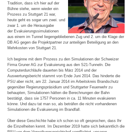
Tradition, dass ich hier auf der
Bühne stehe, wenn wieder ein
Prozess zu Stuttgart 21 war,
heute geht es sogar um zwei. und
zwar 1. um die Herausgabe
der Evakuierungssimulationen
aus einem im Tunnel liegengebliebenen Zug und 2. um die Klage der
DB AG gegen die Projektpartner zur anteiligen Beteiligung an den
Mehrkosten von Stuttgart 21.
Ich beginne mit dem Prozess zu den Simulationen der Schweizer
Firma Gruner AG zur Evakuierung aus den S21-Tunneln. Die
Computerdurchläufe dauerten bis März 2014 und der
Auswertungsbericht stammt von Ende Juni 2014. Das hinderte die
PSU aber nicht, am 22. Januar 2014 im Arbeitskreis Brandschutz
gegenüber Regierungspräsidium und Stuttgarter Feuerwehr zu
behaupten, Simulationen hätten die Berechnungen der Bahn
bestätigt, dass sie 1757 Personen in ca. 11 Minuten evakuieren
könne. Und dazu tat man so, als beträfen die nicht vorhandenen
Simulationen die Evakuierung im Brandfall.
Über diese Geschichte habe ich schon so oft gesprochen, dass Ihr
die Einzelheiten kennt. Im Dezember 2019 hatte sich bekanntlich die
PSU vor dem Verwaltungsgerichtshof verpflichtet, unseren