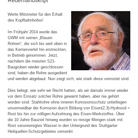
Redemanuskript
Werte Mitstreiter für den Erhalt
des Kopfbahnhofes!
Im Frühjahr 2014 wurde das
GWM mit seinen „Blauen
Rohren“, die sich bis weit oben in
das Kernerviertel hin erstreckten,
in Betrieb genommen. Jetzt,
nachdem die meisten S21-
Baugruben wieder geschlossen
sind, haben die Rohre ausgedient
und werden abgebaut. Nun zeigt sich, wie stark diese verrostet sind.
Dies belegt, wie sehr wir Recht hatten, als wir damals immer wieder
vor dem Einsatz solcher Rohre gewarnt haben, aber nie gehört
worden sind. Stahlrohre ohne inneren Korrosionsschutz unterliegen
unvermeidbar der Korrosion durch Bildung von Eisen(2,3)-Hydroxid =
Rost bis hin zur völligen Aufzehrung des Eisen-Werkstoffes. Über
die 10 Jahre Bauzeit hinweg wurden so riesige Mengen stark mit
Rost verunreinigtes Wasser in den Untergrund des Stuttgarter
Heilquellen-Schutzgebietes versenkt.