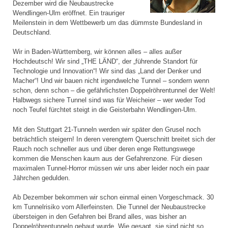
Dezember wird die Neubaustrecke
Wendlingen-Ulm eröffnet. Ein trauriger
Meilenstein in dem Wettbewerb um das dümmste Bundesland in
Deutschland.
Wir in Baden-Württemberg, wir können alles – alles außer
Hochdeutsch! Wir sind „THE LÄND“, der „führende Standort für
Technologie und Innovation“! Wir sind das „Land der Denker und
Macher“! Und wir bauen nicht irgendwelche Tunnel – sondern wenn
schon, denn schon – die gefährlichsten Doppelröhrentunnel der Welt!
Halbwegs sichere Tunnel sind was für Weicheier – wer weder Tod
noch Teufel fürchtet steigt in die Geisterbahn Wendlingen-Ulm.
Mit den Stuttgart 21-Tunneln werden wir später den Grusel noch
beträchtlich steigern! In deren verengtem Querschnitt breitet sich der
Rauch noch schneller aus und über deren enge Rettungswege
kommen die Menschen kaum aus der Gefahrenzone. Für diesen
maximalen Tunnel-Horror müssen wir uns aber leider noch ein paar
Jährchen gedulden.
Ab Dezember bekommen wir schon einmal einen Vorgeschmack. 30
km Tunnelrisiko vom Allerfeinsten. Die Tunnel der Neubaustrecke
übersteigen in den Gefahren bei Brand alles, was bisher an
Doppelröhrentunneln gebaut wurde. Wie gesagt, sie sind nicht so