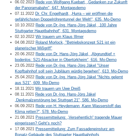
06.02.2023
Rede von Wolfgang Kuebart, „Gedanken zur Zukunft
der Panoramabahn", 647. Montagsdemo
07.11.2022
Dr. Chr. Engelhardt, „Hurra – wir eröffnen die
gefährlichsten Doppelröhrentunnel der Welt!“, 635. Mo-Demo
10.10.2022
Rede von Dr.-Ing. Hans-Jörg Jäkel, „100 Jahre
Stuttgarter Hauptbahnhof“, 631. Montagsdemo
02.10.2022
Wir trauern um Klaus Illmer
04.08.2022
Roland Morlock, "Betriebskonzept S21 ist ein
planerischer Mißgriff"
20.06.2022
Rede von Dr. Hans-Jörg Jäkel, „Abgrundtief +
bodenlos: S21-Absacker in Obertürkheim“, 616. Mo-Demo
23.05.2022
Rede von Dr.-Ing. Hans-Jörg Jäkel "Unser
Kopfbahnhof soll sein Jubiläum würdig begehen", 613. Mo-Demo
25.04.2022
Rede von Dr.-Ing. Hans-Jörg Jäkel "Nichts gelernt
aus S21", 609. Mo-Demo
18.11.2021
Wir trauern um Uwe Dreiß
08.11.2021
Rede von Dr.-Ing. Hans-Jörg Jäkel
„Denkmalzerstörung bei Stuttgart 21", 586. Mo-Demo
06.09.2021
Rede von H. Heydemann „Kann Wasserstoff das
Klima retten?", 578. Mo-Demo
21.08.2021
Pressemitteilung: „Versehentlich“ tragende Mauer
eingerissen? Geht’s noch?
17.08.2021
Pressemitteilung: Zum Fassadeneinsturz am
Bonatz-Gebäude des Stuttgarter Hauptbahnhofs