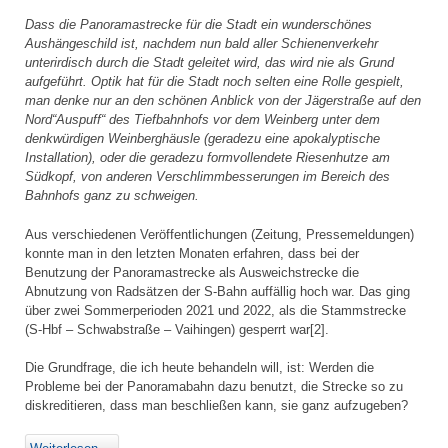
Dass die Panoramastrecke für die Stadt ein wunderschönes
Aushängeschild ist, nachdem nun bald aller Schienenverkehr
unterirdisch durch die Stadt geleitet wird, das wird nie als Grund
aufgeführt. Optik hat für die Stadt noch selten eine Rolle gespielt,
man denke nur an den schönen Anblick von der Jägerstraße auf den
Nord“Auspuff“ des Tiefbahnhofs vor dem Weinberg unter dem
denkwürdigen Weinberghäusle (geradezu eine apokalyptische
Installation), oder die geradezu formvollendete Riesenhutze am
Südkopf, von anderen Verschlimmbesserungen im Bereich des
Bahnhofs ganz zu schweigen.
Aus verschiedenen Veröffentlichungen (Zeitung, Pressemeldungen)
konnte man in den letzten Monaten erfahren, dass bei der
Benutzung der Panoramastrecke als Ausweichstrecke die
Abnutzung von Radsätzen der S-Bahn auffällig hoch war. Das ging
über zwei Sommerperioden 2021 und 2022, als die Stammstrecke
(S-Hbf – Schwabstraße – Vaihingen) gesperrt war[2].
Die Grundfrage, die ich heute behandeln will, ist: Werden die
Probleme bei der Panoramabahn dazu benutzt, die Strecke so zu
diskreditieren, dass man beschließen kann, sie ganz aufzugeben?