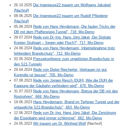
26.10.2025
Die Ingenieure22 trauern um Woflgang Jakubeit
(Nachruf)
08.06.2025
Die Ingenieure22 trauern um Rudolf Pfleiderer
(Nachruf)
05.08.2024
Rede von Hans Heydemann „Die faulen Tricks der
DB mit dem Pfaffensteig-Tunnel", 718. Mo-Demo
29.07.2024
Rede von Dr.-Ing. Hans Jörg Jäkel „Der Digitale
Knoten Stuttgart – Segen oder Fluch?“, 717. Mo-Demo
24.06.2024
Rede von Hans Heydemann „Inbetriebnahme trotz
fehlendem Brandschutz", 712. Mo-Demo
02.05.2024
Pressekonferenz zum ungelösten Brandschutz in
den S21-Tunneln
29.04.2024
Rede von Dieter Reicherter „Vertrauen ist gut,
Kontrolle ist besser", 705. Mo-Demo
07.08.2023
Rede von Jürgen Resch (DUH) „Wie die DUH die
Kappung der Gäubahn verhindern wird", 670. Mo-Demo
31.07.2023
Rede von Hans Heydemann „Betrug der DB mit den
Rostrohren", 669. Mo-Demo
19.06.2023
Hans Heydemann „Brand im Terfener Tunnel und der
untaugliche S21-Brandschutz", 663. Mo-Demo
12.06.2023
Rede von Dr.-Ing. Hans Jörg Jäkel „Die Zerstörung
der Eisenbahn wird immer schlimmer“, 662. Mo-Demo
24.05.2023
Wir trauern um Dr. Winfried Wolf
(Nachruf)