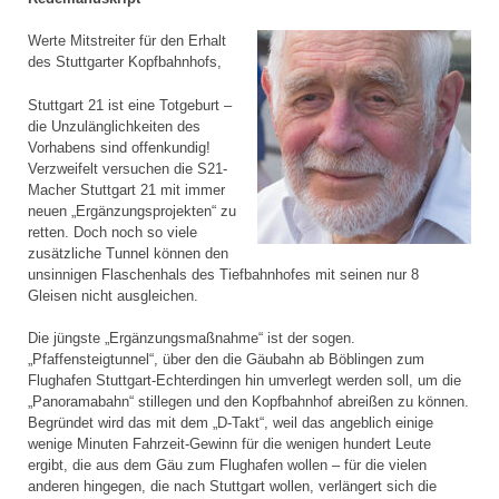
Werte Mitstreiter für den Erhalt
des Stuttgarter Kopfbahnhofs,
Stuttgart 21 ist eine Totgeburt –
die Unzulänglichkeiten des
Vorhabens sind offenkundig!
Verzweifelt versuchen die S21-
Macher Stuttgart 21 mit immer
neuen „Ergänzungsprojekten“ zu
retten. Doch noch so viele
zusätzliche Tunnel können den
unsinnigen Flaschenhals des Tiefbahnhofes mit seinen nur 8
Gleisen nicht ausgleichen.
Die jüngste „Ergänzungsmaßnahme“ ist der sogen.
„Pfaffensteigtunnel“, über den die Gäubahn ab Böblingen zum
Flughafen Stuttgart-Echterdingen hin umverlegt werden soll, um die
„Panoramabahn“ stillegen und den Kopfbahnhof abreißen zu können.
Begründet wird das mit dem „D-Takt“, weil das angeblich einige
wenige Minuten Fahrzeit-Gewinn für die wenigen hundert Leute
ergibt, die aus dem Gäu zum Flughafen wollen – für die vielen
anderen hingegen, die nach Stuttgart wollen, verlängert sich die