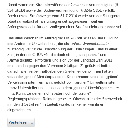
Damit waren die Straftatbestände der Gewässer-Verunreinigung (§
324 StGB) sowie der Bodenverunreinigung (§ 324a StGB) erfüllt.
Doch unsere Strafanzeige vom 31.7.2014 wurde von der Stuttgarter
Staatsanwaltschaft als unbegründet abgewiesen, weil ein
Anfangsverdacht für das Vorliegen einer Straftat nicht erkennbar sei.
Das alles geschah im Auftrag der DB AG mit Wissen und Billigung
des Amtes für Umweltschutz, die als
Untere Wasserbehörde
zuständig war für die Überwachung der Einleitungen. Dies in einer
Zeit, in der die GRÜNEN, die doch stets „Transparenz“ und
„Umweltschutz“ einfordern und sich vor der Landtagswahl 2011
entschieden gegen das Vorhaben Stuttgart 21 geäußert hatten,
danach alle hierbei maßgebenden Stellen eingenommen hatten,
voran der „grüne“ Ministerpräsident Kretschmann und sein „grüner“
Verkehrsminister Hermann, gefolgt vom „grünen“ Umweltminister
Franz Untersteller und schließlich dem „grünen“ Oberbürgermeister
Fritz Kuhn, zu denen sich später noch der „grüne“
Regierungspräsident Reimers gesellte. Obwohl allen der Sachverhalt
mit den „Rostrohren“ mitgeteilt wurde, ist keiner von ihnen
eingeschritten.
Weiterlesen ...