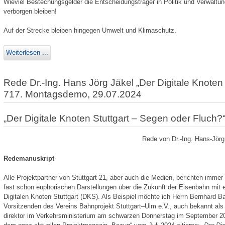
Wieviel Bestechungsgelder die Entscheidungsträger in Politik und Verwaltung
verborgen bleiben!
Auf der Strecke bleiben hingegen Umwelt und Klimaschutz.
Weiterlesen ...
Rede Dr.-Ing. Hans Jörg Jäkel „Der Digitale Knoten
717. Montagsdemo, 29.07.2024
„Der Digitale Knoten Stuttgart – Segen oder Fluch?
Rede von Dr.-Ing. Hans-Jör
Redemanuskript
Alle Projektpartner von Stuttgart 21, aber auch die Medien, berichten immer 
fast schon euphorischen Darstellungen über die Zukunft der Eisenbahn mit 
Digitalen Knoten Stuttgart (DKS). Als Beispiel möchte ich Herrn Bernhard B
Vorsitzenden des Vereins Bahnprojekt Stuttgart–Ulm e.V., auch bekannt als M
direktor im Verkehrsministerium am schwarzen Donnerstag im September 2