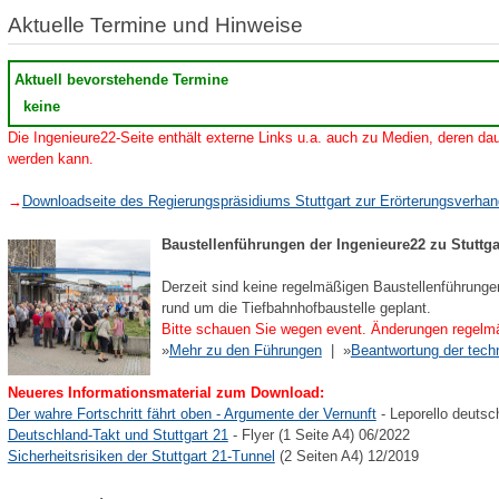
Aktuelle Termine und Hinweise
Aktuell bevorstehende Termine
keine
Die Ingenieure22-Seite enthält externe Links u.a. auch zu Medien, deren dau
werden kann.
→
Downloadseite des Regierungspräsidiums Stuttgart zur Erörterungsverha
Baustellenführungen der Ingenieure22 zu Stuttga
Derzeit sind keine regelmäßigen Baustellenführunge
rund um die Tiefbahnhofbaustelle geplant.
Bitte schauen Sie wegen event. Änderungen regelmä
»
Mehr zu den Führungen
| »
Beantwortung der tech
Neueres Informationsmaterial zum Download:
Der wahre Fortschritt fährt oben - Argumente der Vernunft
- Leporello deutsc
Deutschland-Takt und Stuttgart 21
- Flyer (1 Seite A4) 06/2022
Sicherheitsrisiken der Stuttgart 21-Tunnel
(2 Seiten A4) 12/2019