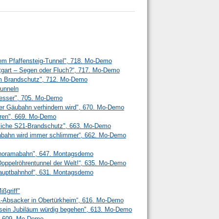
em Pfaffensteig-Tunnel", 718. Mo-Demo
ttgart – Segen oder Fluch?“, 717. Mo-Demo
m Brandschutz", 712. Mo-Demo
unneln
 besser", 705. Mo-Demo
r Gäubahn verhindern wird", 670. Mo-Demo
ren", 669. Mo-Demo
liche S21-Brandschutz", 663. Mo-Demo
senbahn wird immer schlimmer“, 662. Mo-Demo
anoramabahn", 647. Montagsdemo
n Doppelröhrentunnel der Welt!“, 635. Mo-Demo
 Hauptbahnhof“, 631. Montagsdemo
ißgriff"
21-Absacker in Obertürkheim“, 616. Mo-Demo
l sein Jubiläum würdig begehen", 613. Mo-Demo
", 609. Mo-Demo