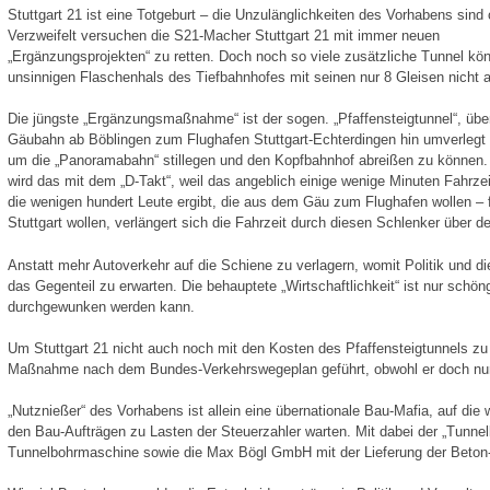
Stuttgart 21 ist eine Totgeburt – die Unzulänglichkeiten des Vorhabens sind 
Verzweifelt versuchen die S21-Macher Stuttgart 21 mit immer neuen
„Ergänzungsprojekten“ zu retten. Doch noch so viele zusätzliche Tunnel kö
unsinnigen Flaschenhals des Tiefbahnhofes mit seinen nur 8 Gleisen nicht 
Die jüngste „Ergänzungsmaßnahme“ ist der sogen. „Pfaffensteigtunnel“, übe
Gäubahn ab Böblingen zum Flughafen Stuttgart-Echterdingen hin umverlegt 
um die „Panoramabahn“ stillegen und den Kopfbahnhof abreißen zu können.
wird das mit dem „D-Takt“, weil das angeblich einige wenige Minuten Fahrze
die wenigen hundert Leute ergibt, die aus dem Gäu zum Flughafen wollen – f
Stuttgart wollen, verlängert sich die Fahrzeit durch diesen Schlenker über d
Anstatt mehr Autoverkehr auf die Schiene zu verlagern, womit Politik und di
das Gegenteil zu erwarten. Die behauptete „Wirtschaftlichkeit“ ist nur schö
durchgewunken werden kann.
Um Stuttgart 21 nicht auch noch mit den Kosten des Pfaffensteigtunnels zu 
Maßnahme nach dem Bundes-Verkehrswegeplan geführt, obwohl er doch nur f
„Nutznießer“ des Vorhabens ist allein eine übernationale Bau-Mafia, auf die
den Bau-Aufträgen zu Lasten der Steuerzahler warten. Mit dabei der „Tunnel
Tunnelbohrmaschine sowie die Max Bögl GmbH mit der Lieferung der Beton-Fe