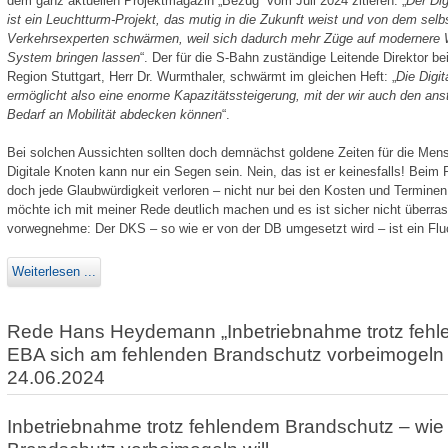
dem ganz aktuellen Projektmagazin „Bezug“ vom Juli 2024 zitieren: „
Der Dig
ist ein Leuchtturm-Projekt, das mutig in die Zukunft weist und von dem sel
Verkehrsexperten schwärmen, weil sich dadurch mehr Züge auf modernere 
System bringen lassen
“. Der für die S-Bahn zuständige Leitende Direktor b
Region Stuttgart, Herr Dr. Wurmthaler, schwärmt im gleichen Heft: „
Die Digit
ermöglicht also eine enorme Kapazitätssteigerung, mit der wir auch den an
Bedarf an Mobilität abdecken können
“.
Bei solchen Aussichten sollten doch demnächst goldene Zeiten für die Mens
Digitale Knoten kann nur ein Segen sein. Nein, das ist er keinesfalls! Beim 
doch jede Glaub­würdigkeit verloren – nicht nur bei den Kosten und Terminen,
möchte ich mit meiner Rede deutlich machen und es ist sicher nicht überrasc
vorwegnehme: Der DKS – so wie er von der DB umgesetzt wird – ist ein Fluc
Weiterlesen ...
Rede Hans Heydemann „Inbetriebnahme trotz fehl
EBA sich am fehlenden Brandschutz vorbeimogeln 
24.06.2024
Inbetriebnahme trotz fehlendem Brandschutz – wie