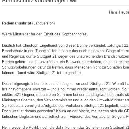
Brandschutz vorbeimogeln will
Hans Heyde
Redemanuskript
(Langversion)
Werte Mitstreiter für den Erhalt des Kopfbahnhofes,
kürzlich hat Christoph Engelhardt von dieser Bühne verkündet: „Stuttgart 21 i
Brandschutz in den Tunneln“. Ich möchte das noch ergänzen: Ginge alles n
und Regel zu, dürfte Stuttgart 21 wegen des unzureichenden Brandschutzes 
Betrieb gehen – es ist unzulässig, ein Bauwerk zu errichten, ohne ausreich
Schutzvorkehrungen dafür zu treffen, dass Menschen nicht zu Schaden k
können. Damit wäre Stuttgart 21 tot - eigentlich.
Doch Totgesagte leben bekanntlich länger – so auch Stuttgart 21. Wie oft 
Irrsinnsvorhabens erwartet – und sind immer wieder enttäuscht worden. So
erkläre S21-Gegner, mit unseren Stimmen bei der Landtagswahl erstmals stär
Ministerpräsidenten, den Verkehrsminister und auch den Umwelt-Minister s
Schlossplatz voreilig die Aufgabe des Vorhabens Stuttgart 21 bejubelt, das 
Doch was ist daraus geworden? Kaum an der Macht, mauserten sich die 
kritischen Begleiter und schließlich zum Förderer des Vorhabens. So geht Pol
Nein, weder die Politik noch die Bahn können das Scheitern von Stuttgart 2