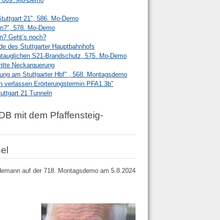
Stuttgart 21", 586. Mo-Demo
en?", 578. Mo-Demo
en? Geht’s noch?
e des Stuttgarter Hauptbahnhofs
ntauglichen S21-Brandschutz, 575. Mo-Demo
ritte Neckarquerung
tung am Stuttgarter Hbf" , 568. Montagsdemo
n verlassen Erörterungstermin PFA1.3b"
ttgart 21 Tunneln
B mit dem Pfaffensteig-
el
ydemann auf der 718. Montagsdemo am 5.8.2024