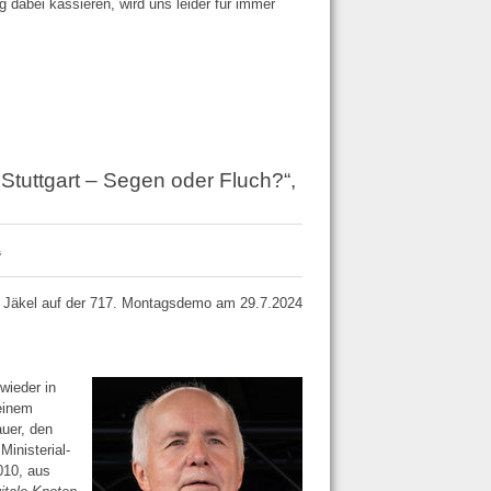
 dabei kassieren, wird uns leider für immer
 Stuttgart – Segen oder Fluch?“,
“
g Jäkel auf der 717. Montagsdemo am 29.7.2024
wieder in
einem
auer, den
inisterial­
010, aus