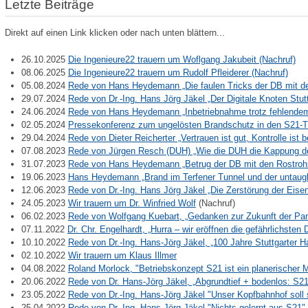
Letzte Beiträge
Direkt auf einen Link klicken oder nach unten blättern...
26.10.2025
Die Ingenieure22 trauern um Woflgang Jakubeit (Nachruf)
08.06.2025
Die Ingenieure22 trauern um Rudolf Pfleiderer (Nachruf)
05.08.2024
Rede von Hans Heydemann „Die faulen Tricks der DB mit d
29.07.2024
Rede von Dr.-Ing. Hans Jörg Jäkel „Der Digitale Knoten Stu
24.06.2024
Rede von Hans Heydemann „Inbetriebnahme trotz fehlende
02.05.2024
Pressekonferenz zum ungelösten Brandschutz in den S21-T
29.04.2024
Rede von Dieter Reicherter „Vertrauen ist gut, Kontrolle ist
07.08.2023
Rede von Jürgen Resch (DUH) „Wie die DUH die Kappung de
31.07.2023
Rede von Hans Heydemann „Betrug der DB mit den Rostroh
19.06.2023
Hans Heydemann „Brand im Terfener Tunnel und der untaug
12.06.2023
Rede von Dr.-Ing. Hans Jörg Jäkel „Die Zerstörung der Ei
24.05.2023
Wir trauern um Dr. Winfried Wolf
(Nachruf)
06.02.2023
Rede von Wolfgang Kuebart, „Gedanken zur Zukunft der P
07.11.2022
Dr. Chr. Engelhardt, „Hurra – wir eröffnen die gefährlichste
10.10.2022
Rede von Dr.-Ing. Hans-Jörg Jäkel, „100 Jahre Stuttgarter
02.10.2022
Wir trauern um Klaus Illmer
04.08.2022
Roland Morlock, "Betriebskonzept S21 ist ein planerischer M
20.06.2022
Rede von Dr. Hans-Jörg Jäkel, „Abgrundtief + bodenlos: S
23.05.2022
Rede von Dr.-Ing. Hans-Jörg Jäkel "Unser Kopfbahnhof sol
25.04.2022
Rede von Dr.-Ing. Hans-Jörg Jäkel "Nichts gelernt aus S21