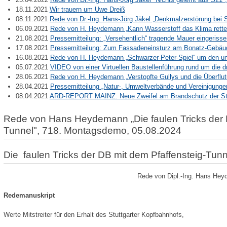
18.11.2021
Wir trauern um Uwe Dreiß
08.11.2021
Rede von Dr.-Ing. Hans-Jörg Jäkel „Denkmalzerstörung bei 
06.09.2021
Rede von H. Heydemann „Kann Wasserstoff das Klima rett
21.08.2021
Pressemitteilung: „Versehentlich“ tragende Mauer eingeriss
17.08.2021
Pressemitteilung: Zum Fassadeneinsturz am Bonatz-Gebäud
16.08.2021
Rede von H. Heydemann „Schwarzer-Peter-Spiel“ um den u
05.07.2021
VIDEO von einer Virtuellen Baustellenführung rund um die d
28.06.2021
Rede von H. Heydemann „Verstopfte Gullys und die Überflu
28.04.2021
Pressemitteilung „Natur-, Umweltverbände und Vereinigunge
08.04.2021
ARD-REPORT MAINZ: Neue Zweifel am Brandschutz der Stu
Rede von Hans Heydemann „Die faulen Tricks der D
Tunnel", 718. Montagsdemo, 05.08.2024
Die faulen Tricks der DB mit dem Pfaffensteig-Tunn
Rede von Dipl.-Ing. Hans He
Redemanuskript
Werte Mitstreiter für den Erhalt des Stuttgarter Kopfbahnhofs,