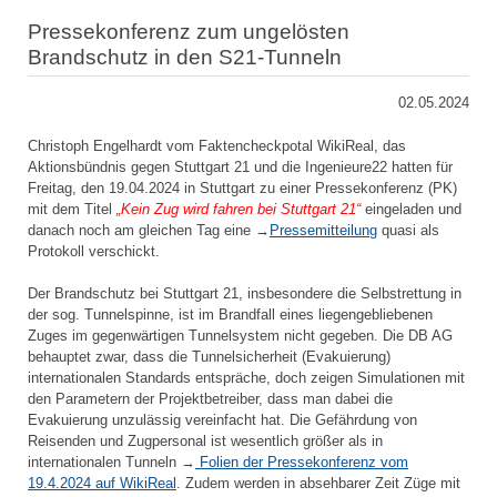
Pressekonferenz zum ungelösten
Brandschutz in den S21-Tunneln
02.05.2024
Christoph Engelhardt vom Faktencheckpotal WikiReal, das
Aktionsbündnis gegen Stuttgart 21 und die Ingenieure22 hatten für
Freitag, den 19.04.2024 in Stuttgart zu einer Pressekonferenz (PK)
mit dem Titel
„Kein Zug wird fahren bei Stuttgart 21“
eingeladen und
danach noch am gleichen Tag eine →
Pressemitteilung
quasi als
Protokoll verschickt.
Der Brandschutz bei Stuttgart 21, insbesondere die Selbstrettung in
der sog. Tunnelspinne, ist im Brandfall eines liegengebliebenen
Zuges im gegenwärtigen Tunnelsystem nicht gegeben. Die DB AG
behauptet zwar, dass die Tunnelsicherheit (Evakuierung)
internationalen Standards entspräche, doch zeigen Simulationen mit
den Parametern der Projektbetreiber, dass man dabei die
Evakuierung unzulässig vereinfacht hat. Die Gefährdung von
Reisenden und Zugpersonal ist wesentlich größer als in
internationalen Tunneln →
Folien der Pressekonferenz vom
19.4.2024 auf WikiReal
. Zudem werden in absehbarer Zeit Züge mit