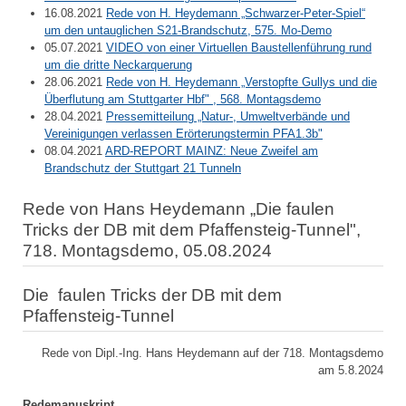
16.08.2021
Rede von H. Heydemann „Schwarzer-Peter-Spiel“
um den untauglichen S21-Brandschutz, 575. Mo-Demo
05.07.2021
VIDEO von einer Virtuellen Baustellenführung rund
um die dritte Neckarquerung
28.06.2021
Rede von H. Heydemann „Verstopfte Gullys und die
Überflutung am Stuttgarter Hbf" , 568. Montagsdemo
28.04.2021
Pressemitteilung „Natur-, Umweltverbände und
Vereinigungen verlassen Erörterungstermin PFA1.3b"
08.04.2021
ARD-REPORT MAINZ: Neue Zweifel am
Brandschutz der Stuttgart 21 Tunneln
Rede von Hans Heydemann „Die faulen
Tricks der DB mit dem Pfaffensteig-Tunnel",
718. Montagsdemo, 05.08.2024
Die faulen Tricks der DB mit dem
Pfaffensteig-Tunnel
Rede von Dipl.-Ing. Hans Heydemann auf der 718. Montagsdemo
am 5.8.2024
Redemanuskript