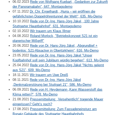
06.02.2023
Rede von Wolfgang Kuebart, „Gedanken zur Zukunft
der Panoramabahn", 647. Montagsdemo
07.11.2022
Dr. Chr. Engelhardt, „Hurra – wir eröffnen die
gefährlichsten Doppelröhrentunnel der Welt!“, 635. Mo-Demo
10.10.2022
Rede von Dr.-Ing. Hans-Jörg Jäkel, „100 Jahre
Stuttgarter Hauptbahnhof“, 631. Montagsdemo
02.10.2022
Wir trauern um Klaus Illmer
04.08.2022
Roland Morlock, "Betriebskonzept S21 ist ein
planerischer Mißgriff"
20.06.2022
Rede von Dr. Hans-Jörg Jäkel, „Abgrundtief +
bodenlos: S21-Absacker in Obertürkheim“, 616. Mo-Demo
23.05.2022
Rede von Dr.-Ing. Hans-Jörg Jäkel "Unser
Kopfbahnhof soll sein Jubiläum würdig begehen", 613. Mo-Demo
25.04.2022
Rede von Dr.-Ing. Hans-Jörg Jäkel "Nichts gelernt
aus S21", 609. Mo-Demo
18.11.2021
Wir trauern um Uwe Dreiß
08.11.2021
Rede von Dr.-Ing. Hans-Jörg Jäkel
„Denkmalzerstörung bei Stuttgart 21", 586. Mo-Demo
06.09.2021
Rede von H. Heydemann „Kann Wasserstoff das
Klima retten?", 578. Mo-Demo
21.08.2021
Pressemitteilung: „Versehentlich“ tragende Mauer
eingerissen? Geht’s noch?
17.08.2021
Pressemitteilung: Zum Fassadeneinsturz am
Bonatz-Gebäude des Stuttgarter Hauptbahnhofs