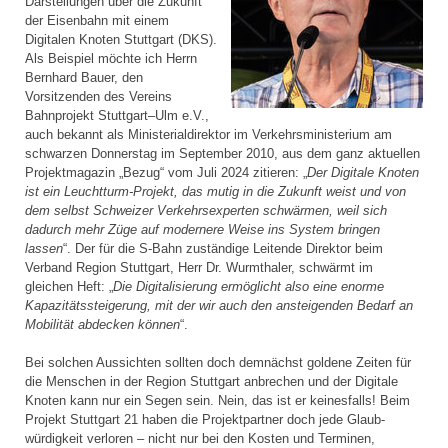
Darstellungen über die Zukunft
der Eisenbahn mit einem
Digitalen Knoten Stuttgart (DKS).
Als Beispiel möchte ich Herrn
Bernhard Bauer, den
Vorsitzenden des Vereins
Bahnprojekt Stuttgart–Ulm e.V.,
auch bekannt als Ministerial­direktor im Verkehrsministerium am
schwarzen Donnerstag im September 2010, aus dem ganz aktuellen
Projektmagazin „Bezug“ vom Juli 2024 zitieren: „
Der Digitale Knoten
ist ein Leuchtturm-Projekt, das mutig in die Zukunft weist und von
dem selbst Schweizer Verkehrsexperten schwärmen, weil sich
dadurch mehr Züge auf modernere Weise ins System bringen
lassen
“. Der für die S-Bahn zuständige Leitende Direktor beim
Verband Region Stuttgart, Herr Dr. Wurmthaler, schwärmt im
gleichen Heft: „
Die Digitalisierung ermöglicht also eine enorme
Kapazitätssteigerung, mit der wir auch den ansteigenden Bedarf an
Mobilität abdecken können
“.
Bei solchen Aussichten sollten doch demnächst goldene Zeiten für
die Menschen in der Region Stuttgart anbrechen und der Digitale
Knoten kann nur ein Segen sein. Nein, das ist er keinesfalls! Beim
Projekt Stuttgart 21 haben die Projektpartner doch jede Glaub­
würdigkeit verloren – nicht nur bei den Kosten und Terminen,