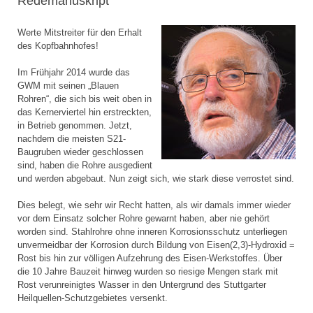
Redemanuskript
Werte Mitstreiter für den Erhalt
des Kopfbahnhofes!
Im Frühjahr 2014 wurde das
GWM mit seinen „Blauen
Rohren“, die sich bis weit oben in
das Kernerviertel hin erstreckten,
in Betrieb genommen. Jetzt,
nachdem die meisten S21-
Baugruben wieder geschlossen
sind, haben die Rohre ausgedient
und werden abgebaut. Nun zeigt sich, wie stark diese verrostet sind.
Dies belegt, wie sehr wir Recht hatten, als wir damals immer wieder
vor dem Einsatz solcher Rohre gewarnt haben, aber nie gehört
worden sind. Stahlrohre ohne inneren Korrosionsschutz unterliegen
unvermeidbar der Korrosion durch Bildung von Eisen(2,3)-Hydroxid =
Rost bis hin zur völligen Aufzehrung des Eisen-Werkstoffes. Über
die 10 Jahre Bauzeit hinweg wurden so riesige Mengen stark mit
Rost verunreinigtes Wasser in den Untergrund des Stuttgarter
Heilquellen-Schutzgebietes versenkt.