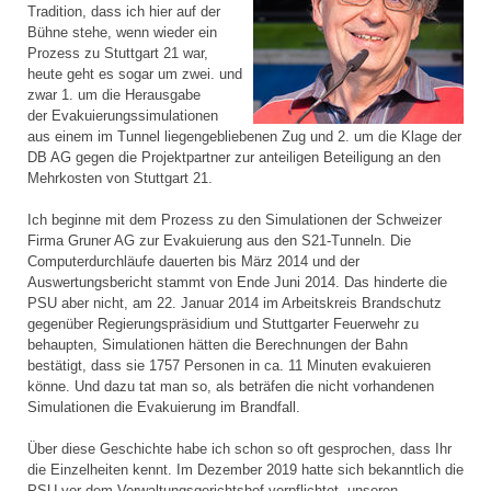
Tradition, dass ich hier auf der
Bühne stehe, wenn wieder ein
Prozess zu Stuttgart 21 war,
heute geht es sogar um zwei. und
zwar 1. um die Herausgabe
der Evakuierungssimulationen
aus einem im Tunnel liegengebliebenen Zug und 2. um die Klage der
DB AG gegen die Projektpartner zur anteiligen Beteiligung an den
Mehrkosten von Stuttgart 21.
Ich beginne mit dem Prozess zu den Simulationen der Schweizer
Firma Gruner AG zur Evakuierung aus den S21-Tunneln. Die
Computerdurchläufe dauerten bis März 2014 und der
Auswertungsbericht stammt von Ende Juni 2014. Das hinderte die
PSU aber nicht, am 22. Januar 2014 im Arbeitskreis Brandschutz
gegenüber Regierungspräsidium und Stuttgarter Feuerwehr zu
behaupten, Simulationen hätten die Berechnungen der Bahn
bestätigt, dass sie 1757 Personen in ca. 11 Minuten evakuieren
könne. Und dazu tat man so, als beträfen die nicht vorhandenen
Simulationen die Evakuierung im Brandfall.
Über diese Geschichte habe ich schon so oft gesprochen, dass Ihr
die Einzelheiten kennt. Im Dezember 2019 hatte sich bekanntlich die
PSU vor dem Verwaltungsgerichtshof verpflichtet, unseren