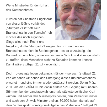
Werte Mitstreiter für den Erhalt
des Kopfbahnhofes,
kürzlich hat Christoph Engelhardt
von dieser Bühne verkündet:
„Stuttgart 21 ist tot! Kein
Brandschutz in den Tunneln“. Ich
möchte das noch ergänzen:
Ginge alles nach Recht und
Regel zu, dürfte Stuttgart 21 wegen des unzureichenden
Brandschutzes nicht in Betrieb gehen – es ist unzulässig, ein
Bauwerk zu errichten, ohne ausreichende Schutzvorkehrungen dafür
zu treffen, dass Menschen nicht zu Schaden kommen können.
Damit wäre Stuttgart 21 tot - eigentlich.
Doch Totgesagte leben bekanntlich länger – so auch Stuttgart 21.
Wie oft haben wir schon den Untergang dieses Irrsinnsvorhabens
erwartet – und sind immer wieder enttäuscht worden. So im März
2011, als die GRÜNEN, bis dahin erkläre S21-Gegner, mit unseren
Stimmen bei der Landtagswahl erstmals stärkste politische Kraft
wurden und seither den Ministerpräsidenten, den Verkehrsminister
und auch den Umwelt-Minister stellen. 30.000 haben damals auf
dem Schlossplatz voreilig die Aufgabe des Vorhabens Stuttgart 21