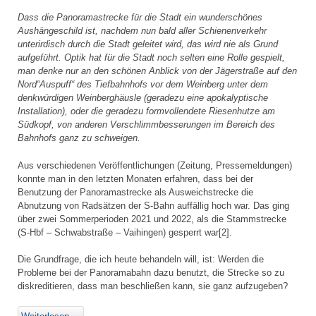
Dass die Panoramastrecke für die Stadt ein wunderschönes
Aushängeschild ist, nachdem nun bald aller Schienenverkehr
unterirdisch durch die Stadt geleitet wird, das wird nie als Grund
aufgeführt. Optik hat für die Stadt noch selten eine Rolle gespielt,
man denke nur an den schönen Anblick von der Jägerstraße auf den
Nord“Auspuff“ des Tiefbahnhofs vor dem Weinberg unter dem
denkwürdigen Weinberghäusle (geradezu eine apokalyptische
Installation), oder die geradezu formvollendete Riesenhutze am
Südkopf, von anderen Verschlimmbesserungen im Bereich des
Bahnhofs ganz zu schweigen.
Aus verschiedenen Veröffentlichungen (Zeitung, Pressemeldungen)
konnte man in den letzten Monaten erfahren, dass bei der
Benutzung der Panoramastrecke als Ausweichstrecke die
Abnutzung von Radsätzen der S-Bahn auffällig hoch war. Das ging
über zwei Sommerperioden 2021 und 2022, als die Stammstrecke
(S-Hbf – Schwabstraße – Vaihingen) gesperrt war[2].
Die Grundfrage, die ich heute behandeln will, ist: Werden die
Probleme bei der Panoramabahn dazu benutzt, die Strecke so zu
diskreditieren, dass man beschließen kann, sie ganz aufzugeben?