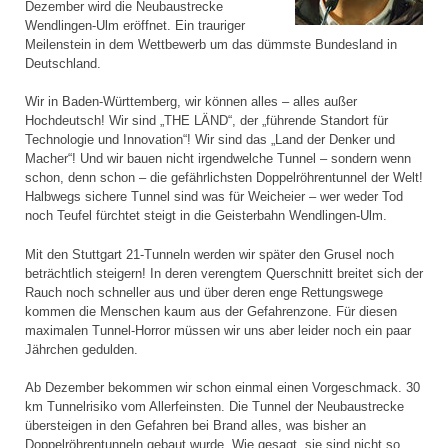
Dezember wird die Neubaustrecke
Wendlingen-Ulm eröffnet. Ein trauriger
Meilenstein in dem Wettbewerb um das dümmste Bundesland in
Deutschland.
Wir in Baden-Württemberg, wir können alles – alles außer
Hochdeutsch! Wir sind „THE LÄND“, der „führende Standort für
Technologie und Innovation“! Wir sind das „Land der Denker und
Macher“! Und wir bauen nicht irgendwelche Tunnel – sondern wenn
schon, denn schon – die gefährlichsten Doppelröhrentunnel der Welt!
Halbwegs sichere Tunnel sind was für Weicheier – wer weder Tod
noch Teufel fürchtet steigt in die Geisterbahn Wendlingen-Ulm.
Mit den Stuttgart 21-Tunneln werden wir später den Grusel noch
beträchtlich steigern! In deren verengtem Querschnitt breitet sich der
Rauch noch schneller aus und über deren enge Rettungswege
kommen die Menschen kaum aus der Gefahrenzone. Für diesen
maximalen Tunnel-Horror müssen wir uns aber leider noch ein paar
Jährchen gedulden.
Ab Dezember bekommen wir schon einmal einen Vorgeschmack. 30
km Tunnelrisiko vom Allerfeinsten. Die Tunnel der Neubaustrecke
übersteigen in den Gefahren bei Brand alles, was bisher an
Doppelröhrentunneln gebaut wurde. Wie gesagt, sie sind nicht so