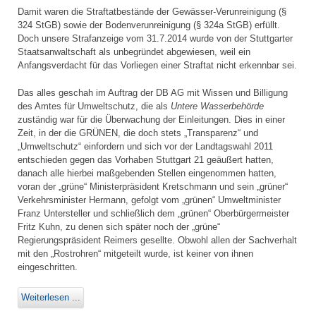
Damit waren die Straftatbestände der Gewässer-Verunreinigung (§
324 StGB) sowie der Bodenverunreinigung (§ 324a StGB) erfüllt.
Doch unsere Strafanzeige vom 31.7.2014 wurde von der Stuttgarter
Staatsanwaltschaft als unbegründet abgewiesen, weil ein
Anfangsverdacht für das Vorliegen einer Straftat nicht erkennbar sei.
Das alles geschah im Auftrag der DB AG mit Wissen und Billigung
des Amtes für Umweltschutz, die als
Untere Wasserbehörde
zuständig war für die Überwachung der Einleitungen. Dies in einer
Zeit, in der die GRÜNEN, die doch stets „Transparenz“ und
„Umweltschutz“ einfordern und sich vor der Landtagswahl 2011
entschieden gegen das Vorhaben Stuttgart 21 geäußert hatten,
danach alle hierbei maßgebenden Stellen eingenommen hatten,
voran der „grüne“ Ministerpräsident Kretschmann und sein „grüner“
Verkehrsminister Hermann, gefolgt vom „grünen“ Umweltminister
Franz Untersteller und schließlich dem „grünen“ Oberbürgermeister
Fritz Kuhn, zu denen sich später noch der „grüne“
Regierungspräsident Reimers gesellte. Obwohl allen der Sachverhalt
mit den „Rostrohren“ mitgeteilt wurde, ist keiner von ihnen
eingeschritten.
Weiterlesen ...