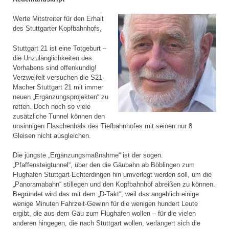
Werte Mitstreiter für den Erhalt
des Stuttgarter Kopfbahnhofs,
Stuttgart 21 ist eine Totgeburt –
die Unzulänglichkeiten des
Vorhabens sind offenkundig!
Verzweifelt versuchen die S21-
Macher Stuttgart 21 mit immer
neuen „Ergänzungsprojekten“ zu
retten. Doch noch so viele
zusätzliche Tunnel können den
unsinnigen Flaschenhals des Tiefbahnhofes mit seinen nur 8
Gleisen nicht ausgleichen.
Die jüngste „Ergänzungsmaßnahme“ ist der sogen.
„Pfaffensteigtunnel“, über den die Gäubahn ab Böblingen zum
Flughafen Stuttgart-Echterdingen hin umverlegt werden soll, um die
„Panoramabahn“ stillegen und den Kopfbahnhof abreißen zu können.
Begründet wird das mit dem „D-Takt“, weil das angeblich einige
wenige Minuten Fahrzeit-Gewinn für die wenigen hundert Leute
ergibt, die aus dem Gäu zum Flughafen wollen – für die vielen
anderen hingegen, die nach Stuttgart wollen, verlängert sich die