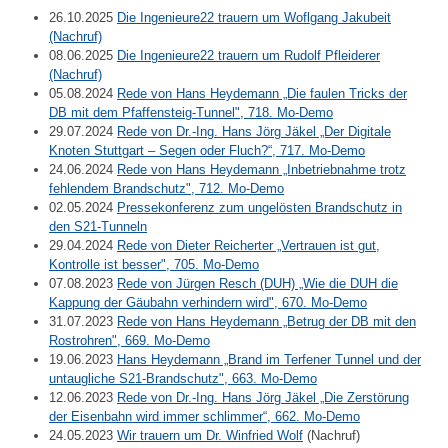
26.10.2025
Die Ingenieure22 trauern um Woflgang Jakubeit
(Nachruf)
08.06.2025
Die Ingenieure22 trauern um Rudolf Pfleiderer
(Nachruf)
05.08.2024
Rede von Hans Heydemann „Die faulen Tricks der
DB mit dem Pfaffensteig-Tunnel", 718. Mo-Demo
29.07.2024
Rede von Dr.-Ing. Hans Jörg Jäkel „Der Digitale
Knoten Stuttgart – Segen oder Fluch?“, 717. Mo-Demo
24.06.2024
Rede von Hans Heydemann „Inbetriebnahme trotz
fehlendem Brandschutz", 712. Mo-Demo
02.05.2024
Pressekonferenz zum ungelösten Brandschutz in
den S21-Tunneln
29.04.2024
Rede von Dieter Reicherter „Vertrauen ist gut,
Kontrolle ist besser", 705. Mo-Demo
07.08.2023
Rede von Jürgen Resch (DUH) „Wie die DUH die
Kappung der Gäubahn verhindern wird", 670. Mo-Demo
31.07.2023
Rede von Hans Heydemann „Betrug der DB mit den
Rostrohren", 669. Mo-Demo
19.06.2023
Hans Heydemann „Brand im Terfener Tunnel und der
untaugliche S21-Brandschutz", 663. Mo-Demo
12.06.2023
Rede von Dr.-Ing. Hans Jörg Jäkel „Die Zerstörung
der Eisenbahn wird immer schlimmer“, 662. Mo-Demo
24.05.2023
Wir trauern um Dr. Winfried Wolf
(Nachruf)