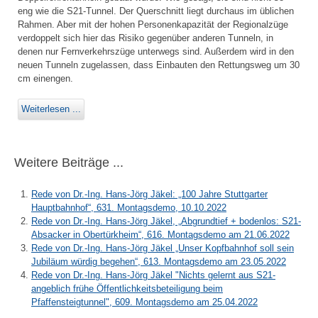
eng wie die S21-Tunnel. Der Querschnitt liegt durchaus im üblichen
Rahmen. Aber mit der hohen Personenkapazität der Regionalzüge
verdoppelt sich hier das Risiko gegenüber anderen Tunneln, in
denen nur Fernverkehrszüge unterwegs sind. Außerdem wird in den
neuen Tunneln zugelassen, dass Einbauten den Rettungsweg um 30
cm einengen.
Weiterlesen ...
Weitere Beiträge ...
Rede von Dr.-Ing. Hans-Jörg Jäkel: „100 Jahre Stuttgarter
Hauptbahnhof“, 631. Montagsdemo, 10.10.2022
Rede von Dr.-Ing. Hans-Jörg Jäkel, „Abgrundtief + bodenlos: S21-
Absacker in Obertürkheim“, 616. Montagsdemo am 21.06.2022
Rede von Dr.-Ing. Hans-Jörg Jäkel „Unser Kopfbahnhof soll sein
Jubiläum würdig begehen“, 613. Montagsdemo am 23.05.2022
Rede von Dr.-Ing. Hans-Jörg Jäkel "Nichts gelernt aus S21-
angeblich frühe Öffentlichkeitsbeteiligung beim
Pfaffensteigtunnel", 609. Montagsdemo am 25.04.2022