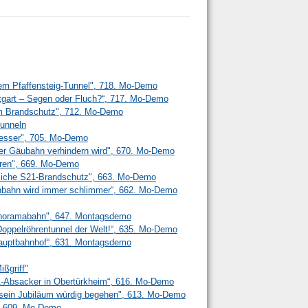
em Pfaffensteig-Tunnel", 718. Mo-Demo
ttgart – Segen oder Fluch?“, 717. Mo-Demo
m Brandschutz", 712. Mo-Demo
unneln
 besser", 705. Mo-Demo
r Gäubahn verhindern wird", 670. Mo-Demo
ren", 669. Mo-Demo
liche S21-Brandschutz", 663. Mo-Demo
senbahn wird immer schlimmer“, 662. Mo-Demo
anoramabahn", 647. Montagsdemo
n Doppelröhrentunnel der Welt!“, 635. Mo-Demo
 Hauptbahnhof“, 631. Montagsdemo
ißgriff"
21-Absacker in Obertürkheim“, 616. Mo-Demo
l sein Jubiläum würdig begehen", 613. Mo-Demo
", 609. Mo-Demo