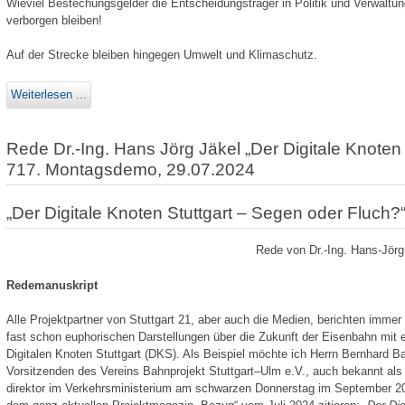
Wieviel Bestechungsgelder die Entscheidungsträger in Politik und Verwaltung
verborgen bleiben!
Auf der Strecke bleiben hingegen Umwelt und Klimaschutz.
Weiterlesen ...
Rede Dr.-Ing. Hans Jörg Jäkel „Der Digitale Knoten
717. Montagsdemo, 29.07.2024
„Der Digitale Knoten Stuttgart – Segen oder Fluch?
Rede von Dr.-Ing. Hans-Jör
Redemanuskript
Alle Projektpartner von Stuttgart 21, aber auch die Medien, berichten immer 
fast schon euphorischen Darstellungen über die Zukunft der Eisenbahn mit 
Digitalen Knoten Stuttgart (DKS). Als Beispiel möchte ich Herrn Bernhard B
Vorsitzenden des Vereins Bahnprojekt Stuttgart–Ulm e.V., auch bekannt als M
direktor im Verkehrsministerium am schwarzen Donnerstag im September 2