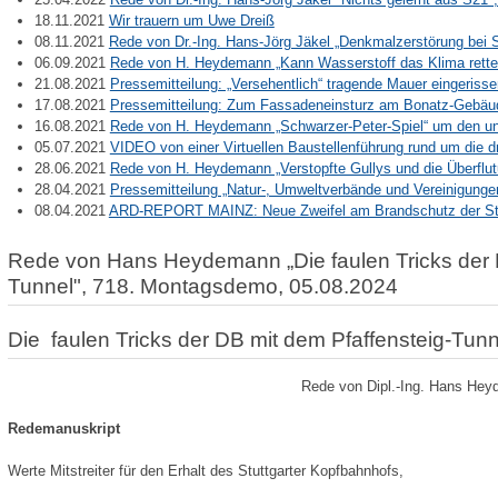
18.11.2021
Wir trauern um Uwe Dreiß
08.11.2021
Rede von Dr.-Ing. Hans-Jörg Jäkel „Denkmalzerstörung bei 
06.09.2021
Rede von H. Heydemann „Kann Wasserstoff das Klima rett
21.08.2021
Pressemitteilung: „Versehentlich“ tragende Mauer eingeriss
17.08.2021
Pressemitteilung: Zum Fassadeneinsturz am Bonatz-Gebäud
16.08.2021
Rede von H. Heydemann „Schwarzer-Peter-Spiel“ um den u
05.07.2021
VIDEO von einer Virtuellen Baustellenführung rund um die d
28.06.2021
Rede von H. Heydemann „Verstopfte Gullys und die Überflu
28.04.2021
Pressemitteilung „Natur-, Umweltverbände und Vereinigunge
08.04.2021
ARD-REPORT MAINZ: Neue Zweifel am Brandschutz der Stu
Rede von Hans Heydemann „Die faulen Tricks der D
Tunnel", 718. Montagsdemo, 05.08.2024
Die faulen Tricks der DB mit dem Pfaffensteig-Tunn
Rede von Dipl.-Ing. Hans He
Redemanuskript
Werte Mitstreiter für den Erhalt des Stuttgarter Kopfbahnhofs,