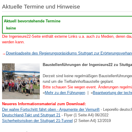
Aktuelle Termine und Hinweise
Aktuell bevorstehende Termine
keine
Die Ingenieure22-Seite enthält externe Links u.a. auch zu Medien, deren dau
werden kann.
→
Downloadseite des Regierungspräsidiums Stuttgart zur Erörterungsverha
Baustellenführungen der Ingenieure22 zu Stuttga
Derzeit sind keine regelmäßigen Baustellenführunge
rund um die Tiefbahnhofbaustelle geplant.
Bitte schauen Sie wegen event. Änderungen regelmä
»
Mehr zu den Führungen
| »
Beantwortung der tech
Neueres Informationsmaterial zum Download:
Der wahre Fortschritt fährt oben - Argumente der Vernunft
- Leporello deutsc
Deutschland-Takt und Stuttgart 21
- Flyer (1 Seite A4) 06/2022
Sicherheitsrisiken der Stuttgart 21-Tunnel
(2 Seiten A4) 12/2019