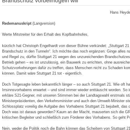
Brandschutz vorbeimogeln will
Hans Heyde
Redemanuskript
(Langversion)
Werte Mitstreiter für den Erhalt des Kopfbahnhofes,
kürzlich hat Christoph Engelhardt von dieser Bühne verkündet: „Stuttgart 21 i
Brandschutz in den Tunneln“. Ich möchte das noch ergänzen: Ginge alles n
und Regel zu, dürfte Stuttgart 21 wegen des unzureichenden Brandschutzes 
Betrieb gehen – es ist unzulässig, ein Bauwerk zu errichten, ohne ausreich
Schutzvorkehrungen dafür zu treffen, dass Menschen nicht zu Schaden k
können. Damit wäre Stuttgart 21 tot - eigentlich.
Doch Totgesagte leben bekanntlich länger – so auch Stuttgart 21. Wie oft 
Irrsinnsvorhabens erwartet – und sind immer wieder enttäuscht worden. So
erkläre S21-Gegner, mit unseren Stimmen bei der Landtagswahl erstmals stär
Ministerpräsidenten, den Verkehrsminister und auch den Umwelt-Minister s
Schlossplatz voreilig die Aufgabe des Vorhabens Stuttgart 21 bejubelt, das 
Doch was ist daraus geworden? Kaum an der Macht, mauserten sich die 
kritischen Begleiter und schließlich zum Förderer des Vorhabens. So geht Pol
Nein, weder die Politik noch die Bahn können das Scheitern von Stuttgart 2