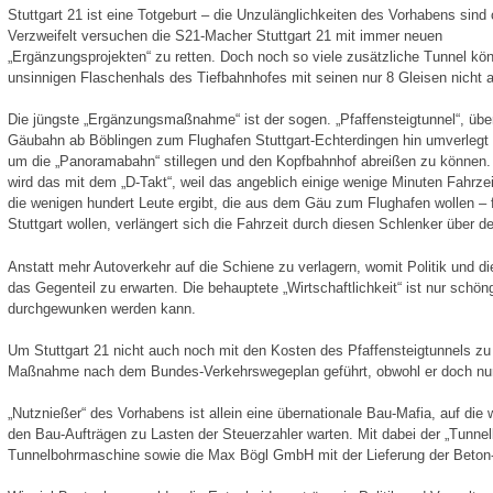
Stuttgart 21 ist eine Totgeburt – die Unzulänglichkeiten des Vorhabens sind 
Verzweifelt versuchen die S21-Macher Stuttgart 21 mit immer neuen
„Ergänzungsprojekten“ zu retten. Doch noch so viele zusätzliche Tunnel kö
unsinnigen Flaschenhals des Tiefbahnhofes mit seinen nur 8 Gleisen nicht 
Die jüngste „Ergänzungsmaßnahme“ ist der sogen. „Pfaffensteigtunnel“, übe
Gäubahn ab Böblingen zum Flughafen Stuttgart-Echterdingen hin umverlegt 
um die „Panoramabahn“ stillegen und den Kopfbahnhof abreißen zu können.
wird das mit dem „D-Takt“, weil das angeblich einige wenige Minuten Fahrze
die wenigen hundert Leute ergibt, die aus dem Gäu zum Flughafen wollen – f
Stuttgart wollen, verlängert sich die Fahrzeit durch diesen Schlenker über d
Anstatt mehr Autoverkehr auf die Schiene zu verlagern, womit Politik und di
das Gegenteil zu erwarten. Die behauptete „Wirtschaftlichkeit“ ist nur schö
durchgewunken werden kann.
Um Stuttgart 21 nicht auch noch mit den Kosten des Pfaffensteigtunnels zu 
Maßnahme nach dem Bundes-Verkehrswegeplan geführt, obwohl er doch nur f
„Nutznießer“ des Vorhabens ist allein eine übernationale Bau-Mafia, auf die
den Bau-Aufträgen zu Lasten der Steuerzahler warten. Mit dabei der „Tunnel
Tunnelbohrmaschine sowie die Max Bögl GmbH mit der Lieferung der Beton-Fe