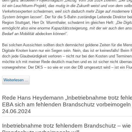
dem ganz aktuellen Projektmagazin „Bezug“ vom Juli 2024 zitieren: „
Der Dig
ist ein Leuchtturm-Projekt, das mutig in die Zukunft weist und von dem sel
Verkehrsexperten schwärmen, weil sich dadurch mehr Züge auf modernere 
System bringen lassen
“. Der für die S-Bahn zuständige Leitende Direktor b
Region Stuttgart, Herr Dr. Wurmthaler, schwärmt im gleichen Heft: „
Die Digit
ermöglicht also eine enorme Kapazitätssteigerung, mit der wir auch den an
Bedarf an Mobilität abdecken können
“.
Bei solchen Aussichten sollten doch demnächst goldene Zeiten für die Mens
Digitale Knoten kann nur ein Segen sein. Nein, das ist er keinesfalls! Beim 
doch jede Glaub­würdigkeit verloren – nicht nur bei den Kosten und Terminen,
möchte ich mit meiner Rede deutlich machen und es ist sicher nicht überrasc
vorwegnehme: Der DKS – so wie er von der DB umgesetzt wird – ist ein Fluc
Weiterlesen ...
Rede Hans Heydemann „Inbetriebnahme trotz fehl
EBA sich am fehlenden Brandschutz vorbeimogeln 
24.06.2024
Inbetriebnahme trotz fehlendem Brandschutz – wie