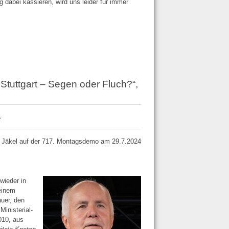
 dabei kassieren, wird uns leider für immer
 Stuttgart – Segen oder Fluch?“,
“
g Jäkel auf der 717. Montagsdemo am 29.7.2024
wieder in
einem
auer, den
inisterial­
010, aus