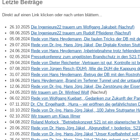
Letzte Beiträge
Direkt auf einen Link klicken oder nach unten blättern...
26.10.2025
Die Ingenieure22 trauern um Woflgang Jakubeit (Nachruf)
08.06.2025
Die Ingenieure22 trauern um Rudolf Pfleiderer (Nachruf)
05.08.2024
Rede von Hans Heydemann „Die faulen Tricks der DB mit d
29.07.2024
Rede von Dr.-Ing. Hans Jörg Jäkel „Der Digitale Knoten Stu
24.06.2024
Rede von Hans Heydemann „Inbetriebnahme trotz fehlende
02.05.2024
Pressekonferenz zum ungelösten Brandschutz in den S21-T
29.04.2024
Rede von Dieter Reicherter „Vertrauen ist gut, Kontrolle ist
07.08.2023
Rede von Jürgen Resch (DUH) „Wie die DUH die Kappung de
31.07.2023
Rede von Hans Heydemann „Betrug der DB mit den Rostroh
19.06.2023
Hans Heydemann „Brand im Terfener Tunnel und der untaug
12.06.2023
Rede von Dr.-Ing. Hans Jörg Jäkel „Die Zerstörung der Ei
24.05.2023
Wir trauern um Dr. Winfried Wolf
(Nachruf)
06.02.2023
Rede von Wolfgang Kuebart, „Gedanken zur Zukunft der P
07.11.2022
Dr. Chr. Engelhardt, „Hurra – wir eröffnen die gefährlichste
10.10.2022
Rede von Dr.-Ing. Hans-Jörg Jäkel, „100 Jahre Stuttgarter
02.10.2022
Wir trauern um Klaus Illmer
04.08.2022
Roland Morlock, "Betriebskonzept S21 ist ein planerischer M
20.06.2022
Rede von Dr. Hans-Jörg Jäkel, „Abgrundtief + bodenlos: S
23.05.2022
Rede von Dr.-Ing. Hans-Jörg Jäkel "Unser Kopfbahnhof sol
25.04.2022
Rede von Dr.-Ing. Hans-Jörg Jäkel "Nichts gelernt aus S21