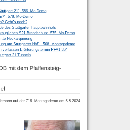
Stuttgart 21", 586. Mo-Demo
en?", 578. Mo-Demo
en? Geht’s noch?
e des Stuttgarter Hauptbahnhofs
ntauglichen S21-Brandschutz, 575. Mo-Demo
ritte Neckarquerung
tung am Stuttgarter Hbf" , 568. Montagsdemo
n verlassen Erörterungstermin PFA1.3b"
ttgart 21 Tunneln
B mit dem Pfaffensteig-
el
ydemann auf der 718. Montagsdemo am 5.8.2024