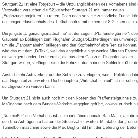
Stuttgart 21 ist eine Totgeburt – die Unzulänglichkeiten des Vorhabens sind 
Verzweifelt versuchen die S21-Macher Stuttgart 21 mit immer neuen
„Ergänzungsprojekten“ zu retten. Doch noch so viele zusätzliche Tunnel kö
unsinnigen Flaschenhals des Tiefbahnhofes mit seinen nur 8 Gleisen nicht 
Die jüngste „Ergänzungsmaßnahme“ ist der sogen. „Pfaffensteigtunnel“, übe
Gäubahn ab Böblingen zum Flughafen Stuttgart-Echterdingen hin umverlegt 
um die „Panoramabahn“ stillegen und den Kopfbahnhof abreißen zu können.
wird das mit dem „D-Takt“, weil das angeblich einige wenige Minuten Fahrze
die wenigen hundert Leute ergibt, die aus dem Gäu zum Flughafen wollen – f
Stuttgart wollen, verlängert sich die Fahrzeit durch diesen Schlenker über d
Anstatt mehr Autoverkehr auf die Schiene zu verlagern, womit Politik und di
das Gegenteil zu erwarten. Die behauptete „Wirtschaftlichkeit“ ist nur schö
durchgewunken werden kann.
Um Stuttgart 21 nicht auch noch mit den Kosten des Pfaffensteigtunnels zu 
Maßnahme nach dem Bundes-Verkehrswegeplan geführt, obwohl er doch nur f
„Nutznießer“ des Vorhabens ist allein eine übernationale Bau-Mafia, auf die
den Bau-Aufträgen zu Lasten der Steuerzahler warten. Mit dabei der „Tunnel
Tunnelbohrmaschine sowie die Max Bögl GmbH mit der Lieferung der Beton-Fe