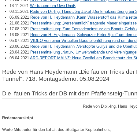
18.11.2021
Wir trauern um Uwe Dreiß
08.11.2021
Rede von Dr.-Ing. Hans-Jörg Jäkel „Denkmalzerstörung bei 
06.09.2021
Rede von H. Heydemann „Kann Wasserstoff das Klima rett
21.08.2021
Pressemitteilung: „Versehentlich“ tragende Mauer eingeriss
17.08.2021
Pressemitteilung: Zum Fassadeneinsturz am Bonatz-Gebäud
16.08.2021
Rede von H. Heydemann „Schwarzer-Peter-Spiel“ um den u
05.07.2021
VIDEO von einer Virtuellen Baustellenführung rund um die d
28.06.2021
Rede von H. Heydemann „Verstopfte Gullys und die Überflu
28.04.2021
Pressemitteilung „Natur-, Umweltverbände und Vereinigunge
08.04.2021
ARD-REPORT MAINZ: Neue Zweifel am Brandschutz der Stu
Rede von Hans Heydemann „Die faulen Tricks der D
Tunnel", 718. Montagsdemo, 05.08.2024
Die faulen Tricks der DB mit dem Pfaffensteig-Tunn
Rede von Dipl.-Ing. Hans He
Redemanuskript
Werte Mitstreiter für den Erhalt des Stuttgarter Kopfbahnhofs,