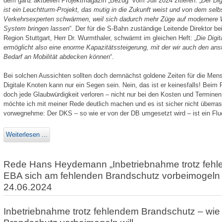
dem ganz aktuellen Projektmagazin „Bezug“ vom Juli 2024 zitieren: „
Der Dig
ist ein Leuchtturm-Projekt, das mutig in die Zukunft weist und von dem sel
Verkehrsexperten schwärmen, weil sich dadurch mehr Züge auf modernere 
System bringen lassen
“. Der für die S-Bahn zuständige Leitende Direktor b
Region Stuttgart, Herr Dr. Wurmthaler, schwärmt im gleichen Heft: „
Die Digit
ermöglicht also eine enorme Kapazitätssteigerung, mit der wir auch den an
Bedarf an Mobilität abdecken können
“.
Bei solchen Aussichten sollten doch demnächst goldene Zeiten für die Mens
Digitale Knoten kann nur ein Segen sein. Nein, das ist er keinesfalls! Beim 
doch jede Glaub­würdigkeit verloren – nicht nur bei den Kosten und Terminen,
möchte ich mit meiner Rede deutlich machen und es ist sicher nicht überrasc
vorwegnehme: Der DKS – so wie er von der DB umgesetzt wird – ist ein Fluc
Weiterlesen ...
Rede Hans Heydemann „Inbetriebnahme trotz fehl
EBA sich am fehlenden Brandschutz vorbeimogeln 
24.06.2024
Inbetriebnahme trotz fehlendem Brandschutz – wie