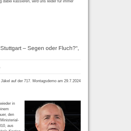
 dabei kassieren, wird uns leider für immer
 Stuttgart – Segen oder Fluch?“,
“
g Jäkel auf der 717. Montagsdemo am 29.7.2024
wieder in
einem
auer, den
inisterial­
010, aus