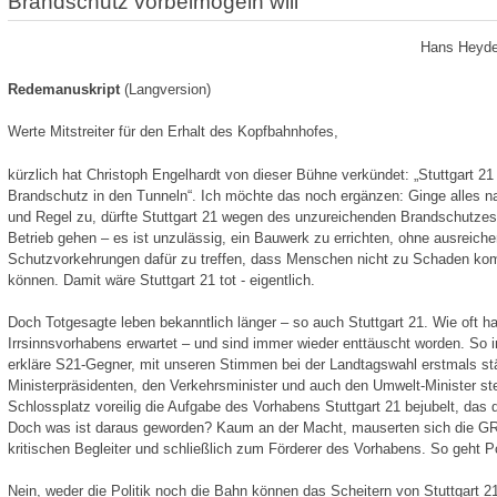
Brandschutz vorbeimogeln will
Hans Heyde
Redemanuskript
(Langversion)
Werte Mitstreiter für den Erhalt des Kopfbahnhofes,
kürzlich hat Christoph Engelhardt von dieser Bühne verkündet: „Stuttgart 21 i
Brandschutz in den Tunneln“. Ich möchte das noch ergänzen: Ginge alles n
und Regel zu, dürfte Stuttgart 21 wegen des unzureichenden Brandschutzes 
Betrieb gehen – es ist unzulässig, ein Bauwerk zu errichten, ohne ausreich
Schutzvorkehrungen dafür zu treffen, dass Menschen nicht zu Schaden k
können. Damit wäre Stuttgart 21 tot - eigentlich.
Doch Totgesagte leben bekanntlich länger – so auch Stuttgart 21. Wie oft 
Irrsinnsvorhabens erwartet – und sind immer wieder enttäuscht worden. So
erkläre S21-Gegner, mit unseren Stimmen bei der Landtagswahl erstmals stär
Ministerpräsidenten, den Verkehrsminister und auch den Umwelt-Minister s
Schlossplatz voreilig die Aufgabe des Vorhabens Stuttgart 21 bejubelt, das 
Doch was ist daraus geworden? Kaum an der Macht, mauserten sich die 
kritischen Begleiter und schließlich zum Förderer des Vorhabens. So geht Pol
Nein, weder die Politik noch die Bahn können das Scheitern von Stuttgart 2