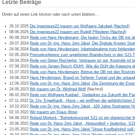
Letzte Beiträge
Direkt auf einen Link klicken oder nach unten blättern...
26.10.2025
Die Ingenieure22 trauern um Woflgang Jakubeit (Nachruf)
08.06.2025
Die Ingenieure22 trauern um Rudolf Pfleiderer (Nachruf)
05.08.2024
Rede von Hans Heydemann „Die faulen Tricks der DB mit d
29.07.2024
Rede von Dr.-Ing. Hans Jörg Jäkel „Der Digitale Knoten Stu
24.06.2024
Rede von Hans Heydemann „Inbetriebnahme trotz fehlende
02.05.2024
Pressekonferenz zum ungelösten Brandschutz in den S21-T
29.04.2024
Rede von Dieter Reicherter „Vertrauen ist gut, Kontrolle ist
07.08.2023
Rede von Jürgen Resch (DUH) „Wie die DUH die Kappung de
31.07.2023
Rede von Hans Heydemann „Betrug der DB mit den Rostroh
19.06.2023
Hans Heydemann „Brand im Terfener Tunnel und der untaug
12.06.2023
Rede von Dr.-Ing. Hans Jörg Jäkel „Die Zerstörung der Ei
24.05.2023
Wir trauern um Dr. Winfried Wolf
(Nachruf)
06.02.2023
Rede von Wolfgang Kuebart, „Gedanken zur Zukunft der P
07.11.2022
Dr. Chr. Engelhardt, „Hurra – wir eröffnen die gefährlichste
10.10.2022
Rede von Dr.-Ing. Hans-Jörg Jäkel, „100 Jahre Stuttgarter
02.10.2022
Wir trauern um Klaus Illmer
04.08.2022
Roland Morlock, "Betriebskonzept S21 ist ein planerischer M
20.06.2022
Rede von Dr. Hans-Jörg Jäkel, „Abgrundtief + bodenlos: S
23.05.2022
Rede von Dr.-Ing. Hans-Jörg Jäkel "Unser Kopfbahnhof sol
25.04.2022
Rede von Dr.-Ing. Hans-Jörg Jäkel "Nichts gelernt aus S21