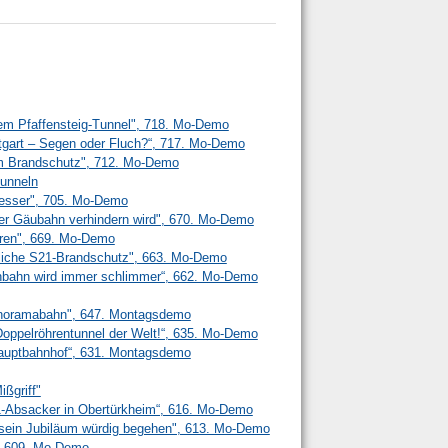
em Pfaffensteig-Tunnel", 718. Mo-Demo
ttgart – Segen oder Fluch?“, 717. Mo-Demo
m Brandschutz", 712. Mo-Demo
unneln
 besser", 705. Mo-Demo
r Gäubahn verhindern wird", 670. Mo-Demo
ren", 669. Mo-Demo
liche S21-Brandschutz", 663. Mo-Demo
senbahn wird immer schlimmer“, 662. Mo-Demo
anoramabahn", 647. Montagsdemo
n Doppelröhrentunnel der Welt!“, 635. Mo-Demo
 Hauptbahnhof“, 631. Montagsdemo
ißgriff"
21-Absacker in Obertürkheim“, 616. Mo-Demo
l sein Jubiläum würdig begehen", 613. Mo-Demo
", 609. Mo-Demo