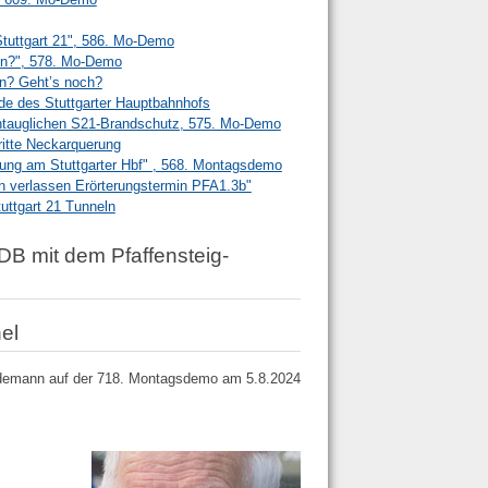
Stuttgart 21", 586. Mo-Demo
en?", 578. Mo-Demo
en? Geht’s noch?
e des Stuttgarter Hauptbahnhofs
ntauglichen S21-Brandschutz, 575. Mo-Demo
ritte Neckarquerung
tung am Stuttgarter Hbf" , 568. Montagsdemo
n verlassen Erörterungstermin PFA1.3b"
ttgart 21 Tunneln
B mit dem Pfaffensteig-
el
ydemann auf der 718. Montagsdemo am 5.8.2024