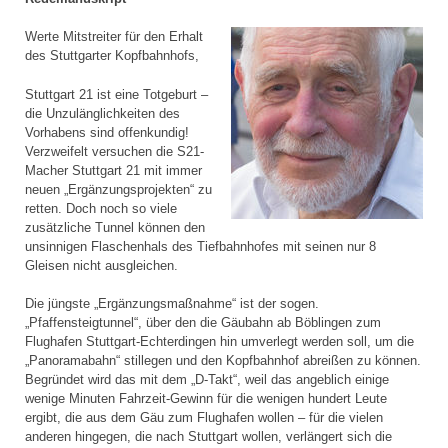
Werte Mitstreiter für den Erhalt
des Stuttgarter Kopfbahnhofs,
Stuttgart 21 ist eine Totgeburt –
die Unzulänglichkeiten des
Vorhabens sind offenkundig!
Verzweifelt versuchen die S21-
Macher Stuttgart 21 mit immer
neuen „Ergänzungsprojekten“ zu
retten. Doch noch so viele
zusätzliche Tunnel können den
unsinnigen Flaschenhals des Tiefbahnhofes mit seinen nur 8
Gleisen nicht ausgleichen.
Die jüngste „Ergänzungsmaßnahme“ ist der sogen.
„Pfaffensteigtunnel“, über den die Gäubahn ab Böblingen zum
Flughafen Stuttgart-Echterdingen hin umverlegt werden soll, um die
„Panoramabahn“ stillegen und den Kopfbahnhof abreißen zu können.
Begründet wird das mit dem „D-Takt“, weil das angeblich einige
wenige Minuten Fahrzeit-Gewinn für die wenigen hundert Leute
ergibt, die aus dem Gäu zum Flughafen wollen – für die vielen
anderen hingegen, die nach Stuttgart wollen, verlängert sich die