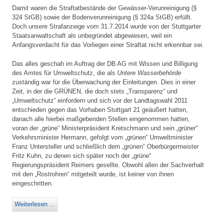
Damit waren die Straftatbestände der Gewässer-Verunreinigung (§
324 StGB) sowie der Bodenverunreinigung (§ 324a StGB) erfüllt.
Doch unsere Strafanzeige vom 31.7.2014 wurde von der Stuttgarter
Staatsanwaltschaft als unbegründet abgewiesen, weil ein
Anfangsverdacht für das Vorliegen einer Straftat nicht erkennbar sei.
Das alles geschah im Auftrag der DB AG mit Wissen und Billigung
des Amtes für Umweltschutz, die als
Untere Wasserbehörde
zuständig war für die Überwachung der Einleitungen. Dies in einer
Zeit, in der die GRÜNEN, die doch stets „Transparenz“ und
„Umweltschutz“ einfordern und sich vor der Landtagswahl 2011
entschieden gegen das Vorhaben Stuttgart 21 geäußert hatten,
danach alle hierbei maßgebenden Stellen eingenommen hatten,
voran der „grüne“ Ministerpräsident Kretschmann und sein „grüner“
Verkehrsminister Hermann, gefolgt vom „grünen“ Umweltminister
Franz Untersteller und schließlich dem „grünen“ Oberbürgermeister
Fritz Kuhn, zu denen sich später noch der „grüne“
Regierungspräsident Reimers gesellte. Obwohl allen der Sachverhalt
mit den „Rostrohren“ mitgeteilt wurde, ist keiner von ihnen
eingeschritten.
Weiterlesen ...