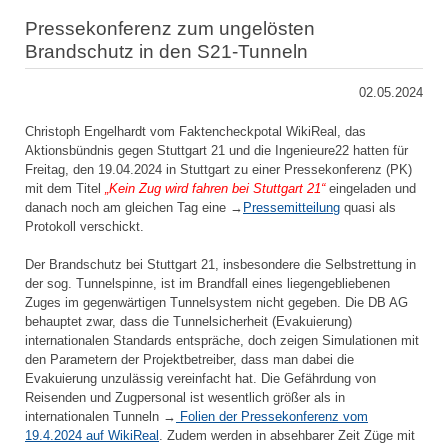
Pressekonferenz zum ungelösten
Brandschutz in den S21-Tunneln
02.05.2024
Christoph Engelhardt vom Faktencheckpotal WikiReal, das
Aktionsbündnis gegen Stuttgart 21 und die Ingenieure22 hatten für
Freitag, den 19.04.2024 in Stuttgart zu einer Pressekonferenz (PK)
mit dem Titel
„Kein Zug wird fahren bei Stuttgart 21“
eingeladen und
danach noch am gleichen Tag eine →
Pressemitteilung
quasi als
Protokoll verschickt.
Der Brandschutz bei Stuttgart 21, insbesondere die Selbstrettung in
der sog. Tunnelspinne, ist im Brandfall eines liegengebliebenen
Zuges im gegenwärtigen Tunnelsystem nicht gegeben. Die DB AG
behauptet zwar, dass die Tunnelsicherheit (Evakuierung)
internationalen Standards entspräche, doch zeigen Simulationen mit
den Parametern der Projektbetreiber, dass man dabei die
Evakuierung unzulässig vereinfacht hat. Die Gefährdung von
Reisenden und Zugpersonal ist wesentlich größer als in
internationalen Tunneln →
Folien der Pressekonferenz vom
19.4.2024 auf WikiReal
. Zudem werden in absehbarer Zeit Züge mit