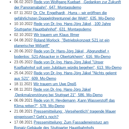
06.02.2023
Rede von Wolfgang Kuebart, „Gedanken zur Zukunft
der Panoramabahn", 647. Montagsdemo
07.11.2022
Dr. Chr. Engelhardt, „Hurra – wir eröffnen die
gefährlichsten Doppelröhrentunnel der Welt!“, 635. Mo-Demo
10.10.2022
Rede von Dr.-Ing. Hans-Jörg Jäkel, „100 Jahre
Stuttgarter Hauptbahnhof“, 631. Montagsdemo
02.10.2022
Wir trauern um Klaus Illmer
04.08.2022
Roland Morlock, "Betriebskonzept S21 ist ein
planerischer Mißgriff"
20.06.2022
Rede von Dr. Hans-Jörg Jäkel, „Abgrundtief +
bodenlos: S21-Absacker in Obertürkheim“, 616. Mo-Demo
23.05.2022
Rede von Dr.-Ing. Hans-Jörg Jäkel "Unser
Kopfbahnhof soll sein Jubiläum würdig begehen", 613. Mo-Demo
25.04.2022
Rede von Dr.-Ing. Hans-Jörg Jäkel "Nichts gelernt
aus S21", 609. Mo-Demo
18.11.2021
Wir trauern um Uwe Dreiß
08.11.2021
Rede von Dr.-Ing. Hans-Jörg Jäkel
„Denkmalzerstörung bei Stuttgart 21", 586. Mo-Demo
06.09.2021
Rede von H. Heydemann „Kann Wasserstoff das
Klima retten?", 578. Mo-Demo
21.08.2021
Pressemitteilung: „Versehentlich“ tragende Mauer
eingerissen? Geht’s noch?
17.08.2021
Pressemitteilung: Zum Fassadeneinsturz am
Bonatz-Gebäude des Stuttgarter Hauptbahnhofs