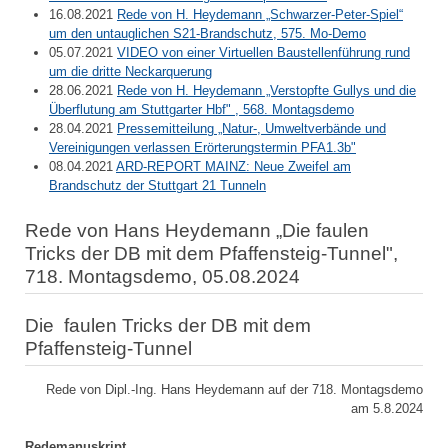
16.08.2021
Rede von H. Heydemann „Schwarzer-Peter-Spiel“
um den untauglichen S21-Brandschutz, 575. Mo-Demo
05.07.2021
VIDEO von einer Virtuellen Baustellenführung rund
um die dritte Neckarquerung
28.06.2021
Rede von H. Heydemann „Verstopfte Gullys und die
Überflutung am Stuttgarter Hbf" , 568. Montagsdemo
28.04.2021
Pressemitteilung „Natur-, Umweltverbände und
Vereinigungen verlassen Erörterungstermin PFA1.3b"
08.04.2021
ARD-REPORT MAINZ: Neue Zweifel am
Brandschutz der Stuttgart 21 Tunneln
Rede von Hans Heydemann „Die faulen
Tricks der DB mit dem Pfaffensteig-Tunnel",
718. Montagsdemo, 05.08.2024
Die faulen Tricks der DB mit dem
Pfaffensteig-Tunnel
Rede von Dipl.-Ing. Hans Heydemann auf der 718. Montagsdemo
am 5.8.2024
Redemanuskript