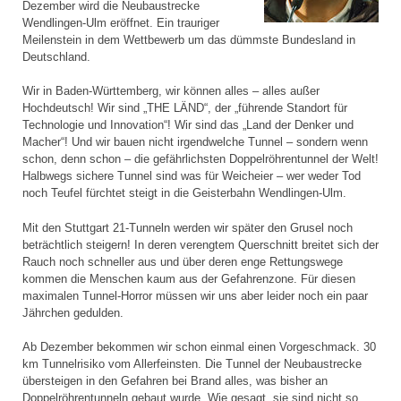
Dezember wird die Neubaustrecke
Wendlingen-Ulm eröffnet. Ein trauriger
Meilenstein in dem Wettbewerb um das dümmste Bundesland in
Deutschland.
Wir in Baden-Württemberg, wir können alles – alles außer
Hochdeutsch! Wir sind „THE LÄND“, der „führende Standort für
Technologie und Innovation“! Wir sind das „Land der Denker und
Macher“! Und wir bauen nicht irgendwelche Tunnel – sondern wenn
schon, denn schon – die gefährlichsten Doppelröhrentunnel der Welt!
Halbwegs sichere Tunnel sind was für Weicheier – wer weder Tod
noch Teufel fürchtet steigt in die Geisterbahn Wendlingen-Ulm.
Mit den Stuttgart 21-Tunneln werden wir später den Grusel noch
beträchtlich steigern! In deren verengtem Querschnitt breitet sich der
Rauch noch schneller aus und über deren enge Rettungswege
kommen die Menschen kaum aus der Gefahrenzone. Für diesen
maximalen Tunnel-Horror müssen wir uns aber leider noch ein paar
Jährchen gedulden.
Ab Dezember bekommen wir schon einmal einen Vorgeschmack. 30
km Tunnelrisiko vom Allerfeinsten. Die Tunnel der Neubaustrecke
übersteigen in den Gefahren bei Brand alles, was bisher an
Doppelröhrentunneln gebaut wurde. Wie gesagt, sie sind nicht so