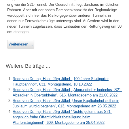
eng wie die S21-Tunnel. Der Querschnitt liegt durchaus im üblichen
Rahmen. Aber mit der hohen Personenkapazität der Regionalzüge
verdoppelt sich hier das Risiko gegenüber anderen Tunneln, in
denen nur Fernverkehrszüge unterwegs sind. Außerdem wird in den
neuen Tunneln zugelassen, dass Einbauten den Rettungsweg um 30
cm einengen.
Weiterlesen ...
Weitere Beiträge ...
Rede von Dr.-Ing. Hans-Jörg Jäkel: „100 Jahre Stuttgarter
Hauptbahnhof“, 631. Montagsdemo, 10.10.2022
Rede von Dr.-Ing. Hans-Jörg Jäkel, „Abgrundtief + bodenlos: S21-
Absacker in Obertürkheim“, 616. Montagsdemo am 21.06.2022
Rede von Dr.-Ing. Hans-Jörg Jäkel „Unser Kopfbahnhof soll sein
Jubiläum würdig begehen“, 613. Montagsdemo am 23.05.2022
Rede von Dr.-Ing. Hans-Jörg Jäkel "Nichts gelernt aus S21-
angeblich frühe Öffentlichkeitsbeteiligung beim
Pfaffensteigtunnel", 609. Montagsdemo am 25.04.2022