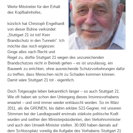
Werte Mitstreiter für den Erhalt
des Kopfbahnhofes,
kürzlich hat Christoph Engelhardt
von dieser Bühne verkündet:
„Stuttgart 21 ist tot! Kein
Brandschutz in den Tunneln“. Ich
möchte das noch ergänzen:
Ginge alles nach Recht und
Regel zu, dürfte Stuttgart 21 wegen des unzureichenden
Brandschutzes nicht in Betrieb gehen – es ist unzulässig, ein
Bauwerk zu errichten, ohne ausreichende Schutzvorkehrungen dafür
zu treffen, dass Menschen nicht zu Schaden kommen können.
Damit wäre Stuttgart 21 tot - eigentlich.
Doch Totgesagte leben bekanntlich länger – so auch Stuttgart 21.
Wie oft haben wir schon den Untergang dieses Irrsinnsvorhabens
erwartet – und sind immer wieder enttäuscht worden. So im März
2011, als die GRÜNEN, bis dahin erkläre S21-Gegner, mit unseren
Stimmen bei der Landtagswahl erstmals stärkste politische Kraft
wurden und seither den Ministerpräsidenten, den Verkehrsminister
und auch den Umwelt-Minister stellen. 30.000 haben damals auf
dem Schlossplatz voreilig die Aufgabe des Vorhabens Stuttgart 21