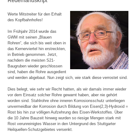
Redemanuskript
Werte Mitstreiter für den Erhalt
des Kopfbahnhofes!
Im Frühjahr 2014 wurde das
GWM mit seinen „Blauen
Rohren“, die sich bis weit oben in
das Kernerviertel hin erstreckten,
in Betrieb genommen. Jetzt,
nachdem die meisten S21-
Baugruben wieder geschlossen
sind, haben die Rohre ausgedient
und werden abgebaut. Nun zeigt sich, wie stark diese verrostet sind.
Dies belegt, wie sehr wir Recht hatten, als wir damals immer wieder
vor dem Einsatz solcher Rohre gewarnt haben, aber nie gehört
worden sind. Stahlrohre ohne inneren Korrosionsschutz unterliegen
unvermeidbar der Korrosion durch Bildung von Eisen(2,3)-Hydroxid =
Rost bis hin zur völligen Aufzehrung des Eisen-Werkstoffes. Über
die 10 Jahre Bauzeit hinweg wurden so riesige Mengen stark mit
Rost verunreinigtes Wasser in den Untergrund des Stuttgarter
Heilquellen-Schutzgebietes versenkt.