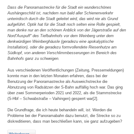
Dass die Panoramastrecke für die Stadt ein wunderschönes
Aushängeschild ist, nachdem nun bald aller Schienenverkehr
unterirdisch durch die Stadt geleitet wird, das wird nie als Grund
aufgeführt. Optik hat für die Stadt noch selten eine Rolle gespielt,
man denke nur an den schönen Anblick von der Jägerstraße auf den
Nord“Auspuff“ des Tiefbahnhofs vor dem Weinberg unter dem
denkwürdigen Weinberghäusle (geradezu eine apokalyptische
Installation), oder die geradezu formvollendete Riesenhutze am
Südkopf, von anderen Verschlimmbesserungen im Bereich des
Bahnhofs ganz zu schweigen.
Aus verschiedenen Veröffentlichungen (Zeitung, Pressemeldungen)
konnte man in den letzten Monaten erfahren, dass bei der
Benutzung der Panoramastrecke als Ausweichstrecke die
Abnutzung von Radsätzen der S-Bahn auffällig hoch war. Das ging
über zwei Sommerperioden 2021 und 2022, als die Stammstrecke
(S-Hbf – Schwabstraße – Vaihingen) gesperrt war[2].
Die Grundfrage, die ich heute behandeln will, ist: Werden die
Probleme bei der Panoramabahn dazu benutzt, die Strecke so zu
diskreditieren, dass man beschließen kann, sie ganz aufzugeben?