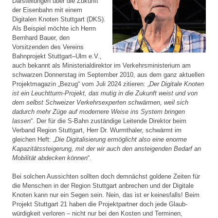
Darstellungen über die Zukunft
der Eisenbahn mit einem
Digitalen Knoten Stuttgart (DKS).
Als Beispiel möchte ich Herrn
Bernhard Bauer, den
Vorsitzenden des Vereins
Bahnprojekt Stuttgart–Ulm e.V.,
auch bekannt als Ministerial­direktor im Verkehrsministerium am
schwarzen Donnerstag im September 2010, aus dem ganz aktuellen
Projektmagazin „Bezug“ vom Juli 2024 zitieren: „
Der Digitale Knoten
ist ein Leuchtturm-Projekt, das mutig in die Zukunft weist und von
dem selbst Schweizer Verkehrsexperten schwärmen, weil sich
dadurch mehr Züge auf modernere Weise ins System bringen
lassen
“. Der für die S-Bahn zuständige Leitende Direktor beim
Verband Region Stuttgart, Herr Dr. Wurmthaler, schwärmt im
gleichen Heft: „
Die Digitalisierung ermöglicht also eine enorme
Kapazitätssteigerung, mit der wir auch den ansteigenden Bedarf an
Mobilität abdecken können
“.
Bei solchen Aussichten sollten doch demnächst goldene Zeiten für
die Menschen in der Region Stuttgart anbrechen und der Digitale
Knoten kann nur ein Segen sein. Nein, das ist er keinesfalls! Beim
Projekt Stuttgart 21 haben die Projektpartner doch jede Glaub­
würdigkeit verloren – nicht nur bei den Kosten und Terminen,