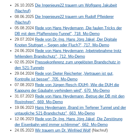
26.10.2025
Die Ingenieure22 trauern um Woflgang Jakubeit
(Nachruf)
08.06.2025
Die Ingenieure22 trauern um Rudolf Pfleiderer
(Nachruf)
05.08.2024
Rede von Hans Heydemann „Die faulen Tricks der
DB mit dem Pfaffensteig-Tunnel", 718. Mo-Demo
29.07.2024
Rede von Dr.-Ing. Hans Jörg Jäkel „Der Digitale
Knoten Stuttgart – Segen oder Fluch?“, 717. Mo-Demo
24.06.2024
Rede von Hans Heydemann „Inbetriebnahme trotz
fehlendem Brandschutz", 712. Mo-Demo
02.05.2024
Pressekonferenz zum ungelösten Brandschutz in
den S21-Tunneln
29.04.2024
Rede von Dieter Reicherter „Vertrauen ist gut,
Kontrolle ist besser", 705. Mo-Demo
07.08.2023
Rede von Jürgen Resch (DUH) „Wie die DUH die
Kappung der Gäubahn verhindern wird", 670. Mo-Demo
31.07.2023
Rede von Hans Heydemann „Betrug der DB mit den
Rostrohren", 669. Mo-Demo
19.06.2023
Hans Heydemann „Brand im Terfener Tunnel und der
untaugliche S21-Brandschutz", 663. Mo-Demo
12.06.2023
Rede von Dr.-Ing. Hans Jörg Jäkel „Die Zerstörung
der Eisenbahn wird immer schlimmer“, 662. Mo-Demo
24.05.2023
Wir trauern um Dr. Winfried Wolf
(Nachruf)