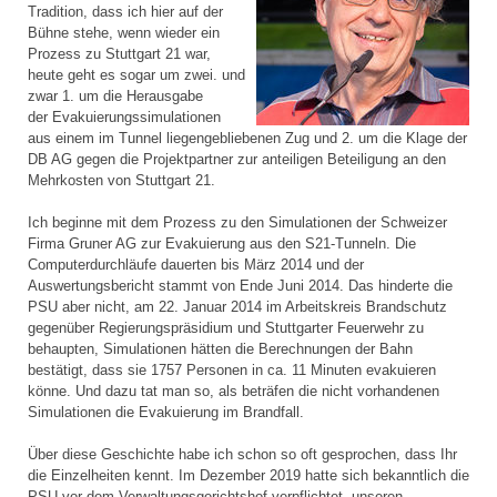
Tradition, dass ich hier auf der
Bühne stehe, wenn wieder ein
Prozess zu Stuttgart 21 war,
heute geht es sogar um zwei. und
zwar 1. um die Herausgabe
der Evakuierungssimulationen
aus einem im Tunnel liegengebliebenen Zug und 2. um die Klage der
DB AG gegen die Projektpartner zur anteiligen Beteiligung an den
Mehrkosten von Stuttgart 21.
Ich beginne mit dem Prozess zu den Simulationen der Schweizer
Firma Gruner AG zur Evakuierung aus den S21-Tunneln. Die
Computerdurchläufe dauerten bis März 2014 und der
Auswertungsbericht stammt von Ende Juni 2014. Das hinderte die
PSU aber nicht, am 22. Januar 2014 im Arbeitskreis Brandschutz
gegenüber Regierungspräsidium und Stuttgarter Feuerwehr zu
behaupten, Simulationen hätten die Berechnungen der Bahn
bestätigt, dass sie 1757 Personen in ca. 11 Minuten evakuieren
könne. Und dazu tat man so, als beträfen die nicht vorhandenen
Simulationen die Evakuierung im Brandfall.
Über diese Geschichte habe ich schon so oft gesprochen, dass Ihr
die Einzelheiten kennt. Im Dezember 2019 hatte sich bekanntlich die
PSU vor dem Verwaltungsgerichtshof verpflichtet, unseren