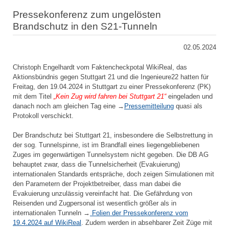
Pressekonferenz zum ungelösten
Brandschutz in den S21-Tunneln
02.05.2024
Christoph Engelhardt vom Faktencheckpotal WikiReal, das
Aktionsbündnis gegen Stuttgart 21 und die Ingenieure22 hatten für
Freitag, den 19.04.2024 in Stuttgart zu einer Pressekonferenz (PK)
mit dem Titel
„Kein Zug wird fahren bei Stuttgart 21“
eingeladen und
danach noch am gleichen Tag eine →
Pressemitteilung
quasi als
Protokoll verschickt.
Der Brandschutz bei Stuttgart 21, insbesondere die Selbstrettung in
der sog. Tunnelspinne, ist im Brandfall eines liegengebliebenen
Zuges im gegenwärtigen Tunnelsystem nicht gegeben. Die DB AG
behauptet zwar, dass die Tunnelsicherheit (Evakuierung)
internationalen Standards entspräche, doch zeigen Simulationen mit
den Parametern der Projektbetreiber, dass man dabei die
Evakuierung unzulässig vereinfacht hat. Die Gefährdung von
Reisenden und Zugpersonal ist wesentlich größer als in
internationalen Tunneln →
Folien der Pressekonferenz vom
19.4.2024 auf WikiReal
. Zudem werden in absehbarer Zeit Züge mit