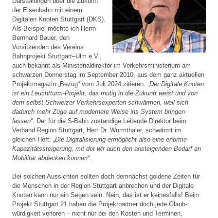
Darstellungen über die Zukunft
der Eisenbahn mit einem
Digitalen Knoten Stuttgart (DKS).
Als Beispiel möchte ich Herrn
Bernhard Bauer, den
Vorsitzenden des Vereins
Bahnprojekt Stuttgart–Ulm e.V.,
auch bekannt als Ministerial­direktor im Verkehrsministerium am
schwarzen Donnerstag im September 2010, aus dem ganz aktuellen
Projektmagazin „Bezug“ vom Juli 2024 zitieren: „
Der Digitale Knoten
ist ein Leuchtturm-Projekt, das mutig in die Zukunft weist und von
dem selbst Schweizer Verkehrsexperten schwärmen, weil sich
dadurch mehr Züge auf modernere Weise ins System bringen
lassen
“. Der für die S-Bahn zuständige Leitende Direktor beim
Verband Region Stuttgart, Herr Dr. Wurmthaler, schwärmt im
gleichen Heft: „
Die Digitalisierung ermöglicht also eine enorme
Kapazitätssteigerung, mit der wir auch den ansteigenden Bedarf an
Mobilität abdecken können
“.
Bei solchen Aussichten sollten doch demnächst goldene Zeiten für
die Menschen in der Region Stuttgart anbrechen und der Digitale
Knoten kann nur ein Segen sein. Nein, das ist er keinesfalls! Beim
Projekt Stuttgart 21 haben die Projektpartner doch jede Glaub­
würdigkeit verloren – nicht nur bei den Kosten und Terminen,