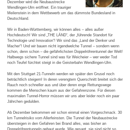
Dezember wird die Neubaustrecke
Wendlingen-Ulm eröffnet. Ein trauriger
Meilenstein in dem Wettbewerb um das dümmste Bundesland in
Deutschland.
Wir in Baden-Württemberg, wir können alles – alles außer
Hochdeutsch! Wir sind „THE LÄND“, der „führende Standort für
Technologie und Innovation“! Wir sind das „Land der Denker und
Macher“! Und wir bauen nicht irgendwelche Tunnel – sondern wenn
schon, denn schon – die gefährlichsten Doppelröhrentunnel der Welt!
Halbwegs sichere Tunnel sind was für Weicheier – wer weder Tod
noch Teufel fürchtet steigt in die Geisterbahn Wendlingen-Ulm.
Mit den Stuttgart 21-Tunneln werden wir später den Grusel noch
beträchtlich steigern! In deren verengtem Querschnitt breitet sich der
Rauch noch schneller aus und über deren enge Rettungswege
kommen die Menschen kaum aus der Gefahrenzone. Für diesen
maximalen Tunnel-Horror müssen wir uns aber leider noch ein paar
Jährchen gedulden.
Ab Dezember bekommen wir schon einmal einen Vorgeschmack. 30
km Tunnelrisiko vom Allerfeinsten. Die Tunnel der Neubaustrecke
übersteigen in den Gefahren bei Brand alles, was bisher an
Doppelröhrentunneln gebaut wurde. Wie gesagt, sie sind nicht so