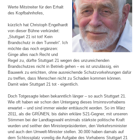
Werte Mitstreiter für den Erhalt
des Kopfbahnhofes,
kürzlich hat Christoph Engelhardt
von dieser Bühne verkündet:
„Stuttgart 21 ist tot! Kein
Brandschutz in den Tunneln“. Ich
möchte das noch ergänzen:
Ginge alles nach Recht und
Regel zu, dürfte Stuttgart 21 wegen des unzureichenden
Brandschutzes nicht in Betrieb gehen – es ist unzulässig, ein
Bauwerk zu errichten, ohne ausreichende Schutzvorkehrungen dafür
zu treffen, dass Menschen nicht zu Schaden kommen können.
Damit wäre Stuttgart 21 tot - eigentlich.
Doch Totgesagte leben bekanntlich länger – so auch Stuttgart 21.
Wie oft haben wir schon den Untergang dieses Irrsinnsvorhabens
erwartet – und sind immer wieder enttäuscht worden. So im März
2011, als die GRÜNEN, bis dahin erkläre S21-Gegner, mit unseren
Stimmen bei der Landtagswahl erstmals stärkste politische Kraft
wurden und seither den Ministerpräsidenten, den Verkehrsminister
und auch den Umwelt-Minister stellen. 30.000 haben damals auf
dem Schlossplatz voreilig die Aufgabe des Vorhabens Stuttgart 21