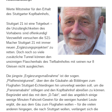
Werte Mitstreiter für den Erhalt
des Stuttgarter Kopfbahnhofs,
Stuttgart 21 ist eine Totgeburt –
die Unzulänglichkeiten des
Vorhabens sind offenkundig!
Verzweifelt versuchen die S21-
Macher Stuttgart 21 mit immer
neuen „Ergänzungsprojekten“ zu
retten. Doch noch so viele
zusätzliche Tunnel können den
unsinnigen Flaschenhals des Tiefbahnhofes mit seinen nur 8
Gleisen nicht ausgleichen.
Die jüngste „Ergänzungsmaßnahme“ ist der sogen.
„Pfaffensteigtunnel“, über den die Gäubahn ab Böblingen zum
Flughafen Stuttgart-Echterdingen hin umverlegt werden soll, um die
„Panoramabahn“ stillegen und den Kopfbahnhof abreißen zu können.
Begründet wird das mit dem „D-Takt“, weil das angeblich einige
wenige Minuten Fahrzeit-Gewinn für die wenigen hundert Leute
ergibt, die aus dem Gäu zum Flughafen wollen – für die vielen
anderen hingegen, die nach Stuttgart wollen, verlängert sich die