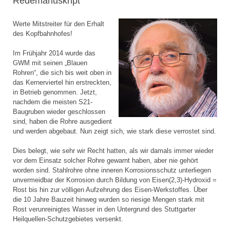
Redemanuskript
Werte Mitstreiter für den Erhalt
des Kopfbahnhofes!
Im Frühjahr 2014 wurde das
GWM mit seinen „Blauen
Rohren“, die sich bis weit oben in
das Kernerviertel hin erstreckten,
in Betrieb genommen. Jetzt,
nachdem die meisten S21-
Baugruben wieder geschlossen
sind, haben die Rohre ausgedient
und werden abgebaut. Nun zeigt sich, wie stark diese verrostet sind.
Dies belegt, wie sehr wir Recht hatten, als wir damals immer wieder
vor dem Einsatz solcher Rohre gewarnt haben, aber nie gehört
worden sind. Stahlrohre ohne inneren Korrosionsschutz unterliegen
unvermeidbar der Korrosion durch Bildung von Eisen(2,3)-Hydroxid =
Rost bis hin zur völligen Aufzehrung des Eisen-Werkstoffes. Über
die 10 Jahre Bauzeit hinweg wurden so riesige Mengen stark mit
Rost verunreinigtes Wasser in den Untergrund des Stuttgarter
Heilquellen-Schutzgebietes versenkt.