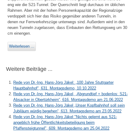
eng wie die S21-Tunnel. Der Querschnitt liegt durchaus im üblichen
Rahmen. Aber mit der hohen Personenkapazität der Regionalzüge
verdoppelt sich hier das Risiko gegenüber anderen Tunneln, in
denen nur Fernverkehrszüge unterwegs sind. Außerdem wird in den
neuen Tunneln zugelassen, dass Einbauten den Rettungsweg um 30
cm einengen.
Weiterlesen ...
Weitere Beiträge ...
Rede von Dr.-Ing. Hans-Jörg Jäkel: „100 Jahre Stuttgarter
Hauptbahnhof“, 631. Montagsdemo, 10.10.2022
Rede von Dr.-Ing. Hans-Jörg Jäkel, „Abgrundtief + bodenlos: S21-
Absacker in Obertürkheim“, 616. Montagsdemo am 21.06.2022
Rede von Dr.-Ing. Hans-Jörg Jäkel „Unser Kopfbahnhof soll sein
Jubiläum würdig begehen“, 613. Montagsdemo am 23.05.2022
Rede von Dr.-Ing. Hans-Jörg Jäkel "Nichts gelernt aus S21-
angeblich frühe Öffentlichkeitsbeteiligung beim
Pfaffensteigtunnel", 609. Montagsdemo am 25.04.2022