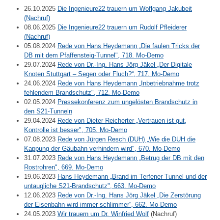
26.10.2025
Die Ingenieure22 trauern um Woflgang Jakubeit
(Nachruf)
08.06.2025
Die Ingenieure22 trauern um Rudolf Pfleiderer
(Nachruf)
05.08.2024
Rede von Hans Heydemann „Die faulen Tricks der
DB mit dem Pfaffensteig-Tunnel", 718. Mo-Demo
29.07.2024
Rede von Dr.-Ing. Hans Jörg Jäkel „Der Digitale
Knoten Stuttgart – Segen oder Fluch?“, 717. Mo-Demo
24.06.2024
Rede von Hans Heydemann „Inbetriebnahme trotz
fehlendem Brandschutz", 712. Mo-Demo
02.05.2024
Pressekonferenz zum ungelösten Brandschutz in
den S21-Tunneln
29.04.2024
Rede von Dieter Reicherter „Vertrauen ist gut,
Kontrolle ist besser", 705. Mo-Demo
07.08.2023
Rede von Jürgen Resch (DUH) „Wie die DUH die
Kappung der Gäubahn verhindern wird", 670. Mo-Demo
31.07.2023
Rede von Hans Heydemann „Betrug der DB mit den
Rostrohren", 669. Mo-Demo
19.06.2023
Hans Heydemann „Brand im Terfener Tunnel und der
untaugliche S21-Brandschutz", 663. Mo-Demo
12.06.2023
Rede von Dr.-Ing. Hans Jörg Jäkel „Die Zerstörung
der Eisenbahn wird immer schlimmer“, 662. Mo-Demo
24.05.2023
Wir trauern um Dr. Winfried Wolf
(Nachruf)