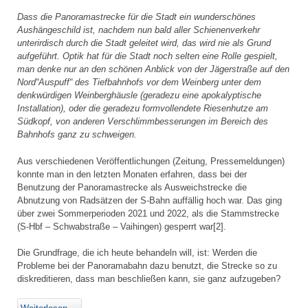
Dass die Panoramastrecke für die Stadt ein wunderschönes
Aushängeschild ist, nachdem nun bald aller Schienenverkehr
unterirdisch durch die Stadt geleitet wird, das wird nie als Grund
aufgeführt. Optik hat für die Stadt noch selten eine Rolle gespielt,
man denke nur an den schönen Anblick von der Jägerstraße auf den
Nord“Auspuff“ des Tiefbahnhofs vor dem Weinberg unter dem
denkwürdigen Weinberghäusle (geradezu eine apokalyptische
Installation), oder die geradezu formvollendete Riesenhutze am
Südkopf, von anderen Verschlimmbesserungen im Bereich des
Bahnhofs ganz zu schweigen.
Aus verschiedenen Veröffentlichungen (Zeitung, Pressemeldungen)
konnte man in den letzten Monaten erfahren, dass bei der
Benutzung der Panoramastrecke als Ausweichstrecke die
Abnutzung von Radsätzen der S-Bahn auffällig hoch war. Das ging
über zwei Sommerperioden 2021 und 2022, als die Stammstrecke
(S-Hbf – Schwabstraße – Vaihingen) gesperrt war[2].
Die Grundfrage, die ich heute behandeln will, ist: Werden die
Probleme bei der Panoramabahn dazu benutzt, die Strecke so zu
diskreditieren, dass man beschließen kann, sie ganz aufzugeben?