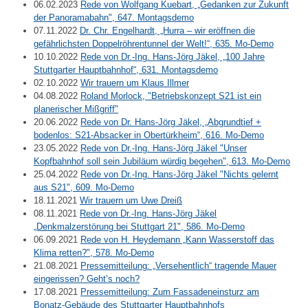
06.02.2023
Rede von Wolfgang Kuebart, „Gedanken zur Zukunft
der Panoramabahn", 647. Montagsdemo
07.11.2022
Dr. Chr. Engelhardt, „Hurra – wir eröffnen die
gefährlichsten Doppelröhrentunnel der Welt!“, 635. Mo-Demo
10.10.2022
Rede von Dr.-Ing. Hans-Jörg Jäkel, „100 Jahre
Stuttgarter Hauptbahnhof“, 631. Montagsdemo
02.10.2022
Wir trauern um Klaus Illmer
04.08.2022
Roland Morlock, "Betriebskonzept S21 ist ein
planerischer Mißgriff"
20.06.2022
Rede von Dr. Hans-Jörg Jäkel, „Abgrundtief +
bodenlos: S21-Absacker in Obertürkheim“, 616. Mo-Demo
23.05.2022
Rede von Dr.-Ing. Hans-Jörg Jäkel "Unser
Kopfbahnhof soll sein Jubiläum würdig begehen", 613. Mo-Demo
25.04.2022
Rede von Dr.-Ing. Hans-Jörg Jäkel "Nichts gelernt
aus S21", 609. Mo-Demo
18.11.2021
Wir trauern um Uwe Dreiß
08.11.2021
Rede von Dr.-Ing. Hans-Jörg Jäkel
„Denkmalzerstörung bei Stuttgart 21", 586. Mo-Demo
06.09.2021
Rede von H. Heydemann „Kann Wasserstoff das
Klima retten?", 578. Mo-Demo
21.08.2021
Pressemitteilung: „Versehentlich“ tragende Mauer
eingerissen? Geht’s noch?
17.08.2021
Pressemitteilung: Zum Fassadeneinsturz am
Bonatz-Gebäude des Stuttgarter Hauptbahnhofs