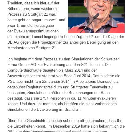
Tradition, dass ich hier auf der
Bühne stehe, wenn wieder ein
Prozess zu Stuttgart 21 war,
heute geht es sogar um zwei. und
zwar 1. um die Herausgabe
der Evakuierungssimulationen
aus einem im Tunnel liegengebliebenen Zug und 2. um die Klage der
DB AG gegen die Projektpartner zur anteiligen Beteiligung an den
Mehrkosten von Stuttgart 21.
Ich beginne mit dem Prozess zu den Simulationen der Schweizer
Firma Gruner AG zur Evakuierung aus den S21-Tunneln. Die
Computerdurchläufe dauerten bis März 2014 und der
Auswertungsbericht stammt von Ende Juni 2014. Das hinderte die
PSU aber nicht, am 22. Januar 2014 im Arbeitskreis Brandschutz
gegenüber Regierungspräsidium und Stuttgarter Feuerwehr zu
behaupten, Simulationen hätten die Berechnungen der Bahn
bestätigt, dass sie 1757 Personen in ca. 11 Minuten evakuieren
könne. Und dazu tat man so, als beträfen die nicht vorhandenen
Simulationen die Evakuierung im Brandfall.
Über diese Geschichte habe ich schon so oft gesprochen, dass Ihr
die Einzelheiten kennt. Im Dezember 2019 hatte sich bekanntlich die
PSU vor dem Verwaltungsgerichtshof verpflichtet, unseren