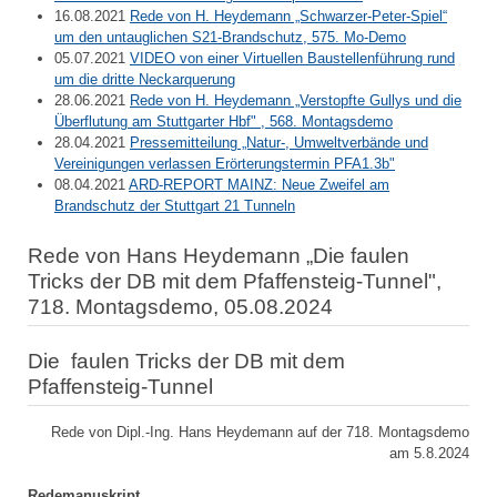
16.08.2021
Rede von H. Heydemann „Schwarzer-Peter-Spiel“
um den untauglichen S21-Brandschutz, 575. Mo-Demo
05.07.2021
VIDEO von einer Virtuellen Baustellenführung rund
um die dritte Neckarquerung
28.06.2021
Rede von H. Heydemann „Verstopfte Gullys und die
Überflutung am Stuttgarter Hbf" , 568. Montagsdemo
28.04.2021
Pressemitteilung „Natur-, Umweltverbände und
Vereinigungen verlassen Erörterungstermin PFA1.3b"
08.04.2021
ARD-REPORT MAINZ: Neue Zweifel am
Brandschutz der Stuttgart 21 Tunneln
Rede von Hans Heydemann „Die faulen
Tricks der DB mit dem Pfaffensteig-Tunnel",
718. Montagsdemo, 05.08.2024
Die faulen Tricks der DB mit dem
Pfaffensteig-Tunnel
Rede von Dipl.-Ing. Hans Heydemann auf der 718. Montagsdemo
am 5.8.2024
Redemanuskript