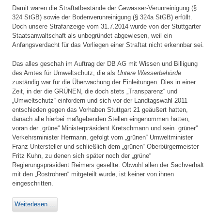
Damit waren die Straftatbestände der Gewässer-Verunreinigung (§
324 StGB) sowie der Bodenverunreinigung (§ 324a StGB) erfüllt.
Doch unsere Strafanzeige vom 31.7.2014 wurde von der Stuttgarter
Staatsanwaltschaft als unbegründet abgewiesen, weil ein
Anfangsverdacht für das Vorliegen einer Straftat nicht erkennbar sei.
Das alles geschah im Auftrag der DB AG mit Wissen und Billigung
des Amtes für Umweltschutz, die als
Untere Wasserbehörde
zuständig war für die Überwachung der Einleitungen. Dies in einer
Zeit, in der die GRÜNEN, die doch stets „Transparenz“ und
„Umweltschutz“ einfordern und sich vor der Landtagswahl 2011
entschieden gegen das Vorhaben Stuttgart 21 geäußert hatten,
danach alle hierbei maßgebenden Stellen eingenommen hatten,
voran der „grüne“ Ministerpräsident Kretschmann und sein „grüner“
Verkehrsminister Hermann, gefolgt vom „grünen“ Umweltminister
Franz Untersteller und schließlich dem „grünen“ Oberbürgermeister
Fritz Kuhn, zu denen sich später noch der „grüne“
Regierungspräsident Reimers gesellte. Obwohl allen der Sachverhalt
mit den „Rostrohren“ mitgeteilt wurde, ist keiner von ihnen
eingeschritten.
Weiterlesen ...