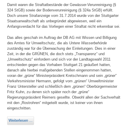
Damit waren die Straftatbestände der Gewässer-Verunreinigung (§
324 StGB) sowie der Bodenverunreinigung (§ 324a StGB) erfüllt.
Doch unsere Strafanzeige vom 31.7.2014 wurde von der Stuttgarter
Staatsanwaltschaft als unbegründet abgewiesen, weil ein
Anfangsverdacht für das Vorliegen einer Straftat nicht erkennbar sei.
Das alles geschah im Auftrag der DB AG mit Wissen und Billigung
des Amtes für Umweltschutz, die als
Untere Wasserbehörde
zuständig war für die Überwachung der Einleitungen. Dies in einer
Zeit, in der die GRÜNEN, die doch stets „Transparenz“ und
„Umweltschutz“ einfordern und sich vor der Landtagswahl 2011
entschieden gegen das Vorhaben Stuttgart 21 geäußert hatten,
danach alle hierbei maßgebenden Stellen eingenommen hatten,
voran der „grüne“ Ministerpräsident Kretschmann und sein „grüner“
Verkehrsminister Hermann, gefolgt vom „grünen“ Umweltminister
Franz Untersteller und schließlich dem „grünen“ Oberbürgermeister
Fritz Kuhn, zu denen sich später noch der „grüne“
Regierungspräsident Reimers gesellte. Obwohl allen der Sachverhalt
mit den „Rostrohren“ mitgeteilt wurde, ist keiner von ihnen
eingeschritten.
Weiterlesen ...