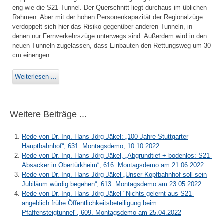
eng wie die S21-Tunnel. Der Querschnitt liegt durchaus im üblichen
Rahmen. Aber mit der hohen Personenkapazität der Regionalzüge
verdoppelt sich hier das Risiko gegenüber anderen Tunneln, in
denen nur Fernverkehrszüge unterwegs sind. Außerdem wird in den
neuen Tunneln zugelassen, dass Einbauten den Rettungsweg um 30
cm einengen.
Weiterlesen ...
Weitere Beiträge ...
Rede von Dr.-Ing. Hans-Jörg Jäkel: „100 Jahre Stuttgarter
Hauptbahnhof“, 631. Montagsdemo, 10.10.2022
Rede von Dr.-Ing. Hans-Jörg Jäkel, „Abgrundtief + bodenlos: S21-
Absacker in Obertürkheim“, 616. Montagsdemo am 21.06.2022
Rede von Dr.-Ing. Hans-Jörg Jäkel „Unser Kopfbahnhof soll sein
Jubiläum würdig begehen“, 613. Montagsdemo am 23.05.2022
Rede von Dr.-Ing. Hans-Jörg Jäkel "Nichts gelernt aus S21-
angeblich frühe Öffentlichkeitsbeteiligung beim
Pfaffensteigtunnel", 609. Montagsdemo am 25.04.2022