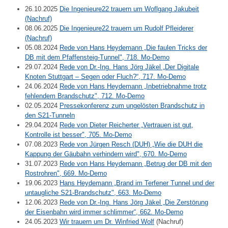
26.10.2025
Die Ingenieure22 trauern um Woflgang Jakubeit
(Nachruf)
08.06.2025
Die Ingenieure22 trauern um Rudolf Pfleiderer
(Nachruf)
05.08.2024
Rede von Hans Heydemann „Die faulen Tricks der
DB mit dem Pfaffensteig-Tunnel", 718. Mo-Demo
29.07.2024
Rede von Dr.-Ing. Hans Jörg Jäkel „Der Digitale
Knoten Stuttgart – Segen oder Fluch?“, 717. Mo-Demo
24.06.2024
Rede von Hans Heydemann „Inbetriebnahme trotz
fehlendem Brandschutz", 712. Mo-Demo
02.05.2024
Pressekonferenz zum ungelösten Brandschutz in
den S21-Tunneln
29.04.2024
Rede von Dieter Reicherter „Vertrauen ist gut,
Kontrolle ist besser", 705. Mo-Demo
07.08.2023
Rede von Jürgen Resch (DUH) „Wie die DUH die
Kappung der Gäubahn verhindern wird", 670. Mo-Demo
31.07.2023
Rede von Hans Heydemann „Betrug der DB mit den
Rostrohren", 669. Mo-Demo
19.06.2023
Hans Heydemann „Brand im Terfener Tunnel und der
untaugliche S21-Brandschutz", 663. Mo-Demo
12.06.2023
Rede von Dr.-Ing. Hans Jörg Jäkel „Die Zerstörung
der Eisenbahn wird immer schlimmer“, 662. Mo-Demo
24.05.2023
Wir trauern um Dr. Winfried Wolf
(Nachruf)