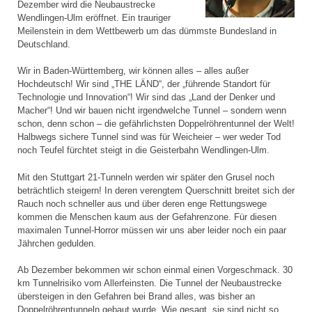
Dezember wird die Neubaustrecke
Wendlingen-Ulm eröffnet. Ein trauriger
Meilenstein in dem Wettbewerb um das dümmste Bundesland in
Deutschland.
Wir in Baden-Württemberg, wir können alles – alles außer
Hochdeutsch! Wir sind „THE LÄND“, der „führende Standort für
Technologie und Innovation“! Wir sind das „Land der Denker und
Macher“! Und wir bauen nicht irgendwelche Tunnel – sondern wenn
schon, denn schon – die gefährlichsten Doppelröhrentunnel der Welt!
Halbwegs sichere Tunnel sind was für Weicheier – wer weder Tod
noch Teufel fürchtet steigt in die Geisterbahn Wendlingen-Ulm.
Mit den Stuttgart 21-Tunneln werden wir später den Grusel noch
beträchtlich steigern! In deren verengtem Querschnitt breitet sich der
Rauch noch schneller aus und über deren enge Rettungswege
kommen die Menschen kaum aus der Gefahrenzone. Für diesen
maximalen Tunnel-Horror müssen wir uns aber leider noch ein paar
Jährchen gedulden.
Ab Dezember bekommen wir schon einmal einen Vorgeschmack. 30
km Tunnelrisiko vom Allerfeinsten. Die Tunnel der Neubaustrecke
übersteigen in den Gefahren bei Brand alles, was bisher an
Doppelröhrentunneln gebaut wurde. Wie gesagt, sie sind nicht so