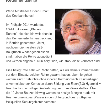
Redemanuskript
Werte Mitstreiter für den Erhalt
des Kopfbahnhofes!
Im Frühjahr 2014 wurde das
GWM mit seinen „Blauen
Rohren“, die sich bis weit oben in
das Kernerviertel hin erstreckten,
in Betrieb genommen. Jetzt,
nachdem die meisten S21-
Baugruben wieder geschlossen
sind, haben die Rohre ausgedient
und werden abgebaut. Nun zeigt sich, wie stark diese verrostet sind.
Dies belegt, wie sehr wir Recht hatten, als wir damals immer wieder
vor dem Einsatz solcher Rohre gewarnt haben, aber nie gehört
worden sind. Stahlrohre ohne inneren Korrosionsschutz unterliegen
unvermeidbar der Korrosion durch Bildung von Eisen(2,3)-Hydroxid =
Rost bis hin zur völligen Aufzehrung des Eisen-Werkstoffes. Über
die 10 Jahre Bauzeit hinweg wurden so riesige Mengen stark mit
Rost verunreinigtes Wasser in den Untergrund des Stuttgarter
Heilquellen-Schutzgebietes versenkt.