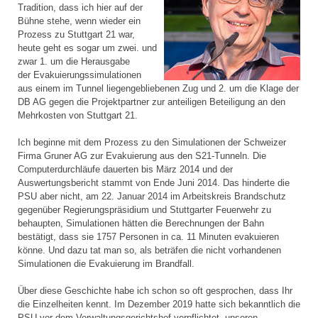
Tradition, dass ich hier auf der
Bühne stehe, wenn wieder ein
Prozess zu Stuttgart 21 war,
heute geht es sogar um zwei. und
zwar 1. um die Herausgabe
der Evakuierungssimulationen
aus einem im Tunnel liegengebliebenen Zug und 2. um die Klage der
DB AG gegen die Projektpartner zur anteiligen Beteiligung an den
Mehrkosten von Stuttgart 21.
Ich beginne mit dem Prozess zu den Simulationen der Schweizer
Firma Gruner AG zur Evakuierung aus den S21-Tunneln. Die
Computerdurchläufe dauerten bis März 2014 und der
Auswertungsbericht stammt von Ende Juni 2014. Das hinderte die
PSU aber nicht, am 22. Januar 2014 im Arbeitskreis Brandschutz
gegenüber Regierungspräsidium und Stuttgarter Feuerwehr zu
behaupten, Simulationen hätten die Berechnungen der Bahn
bestätigt, dass sie 1757 Personen in ca. 11 Minuten evakuieren
könne. Und dazu tat man so, als beträfen die nicht vorhandenen
Simulationen die Evakuierung im Brandfall.
Über diese Geschichte habe ich schon so oft gesprochen, dass Ihr
die Einzelheiten kennt. Im Dezember 2019 hatte sich bekanntlich die
PSU vor dem Verwaltungsgerichtshof verpflichtet, unseren