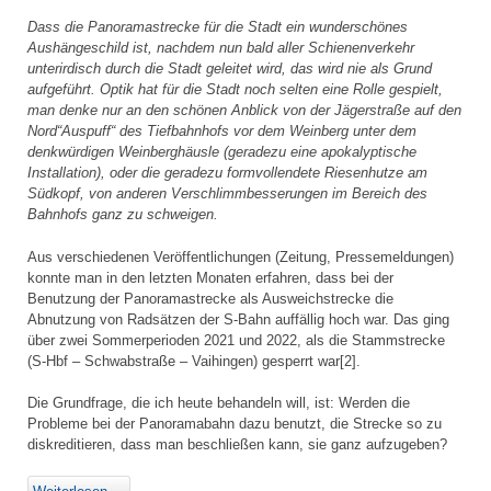
Dass die Panoramastrecke für die Stadt ein wunderschönes
Aushängeschild ist, nachdem nun bald aller Schienenverkehr
unterirdisch durch die Stadt geleitet wird, das wird nie als Grund
aufgeführt. Optik hat für die Stadt noch selten eine Rolle gespielt,
man denke nur an den schönen Anblick von der Jägerstraße auf den
Nord“Auspuff“ des Tiefbahnhofs vor dem Weinberg unter dem
denkwürdigen Weinberghäusle (geradezu eine apokalyptische
Installation), oder die geradezu formvollendete Riesenhutze am
Südkopf, von anderen Verschlimmbesserungen im Bereich des
Bahnhofs ganz zu schweigen.
Aus verschiedenen Veröffentlichungen (Zeitung, Pressemeldungen)
konnte man in den letzten Monaten erfahren, dass bei der
Benutzung der Panoramastrecke als Ausweichstrecke die
Abnutzung von Radsätzen der S-Bahn auffällig hoch war. Das ging
über zwei Sommerperioden 2021 und 2022, als die Stammstrecke
(S-Hbf – Schwabstraße – Vaihingen) gesperrt war[2].
Die Grundfrage, die ich heute behandeln will, ist: Werden die
Probleme bei der Panoramabahn dazu benutzt, die Strecke so zu
diskreditieren, dass man beschließen kann, sie ganz aufzugeben?