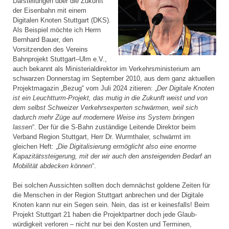
Darstellungen über die Zukunft
der Eisenbahn mit einem
Digitalen Knoten Stuttgart (DKS).
Als Beispiel möchte ich Herrn
Bernhard Bauer, den
Vorsitzenden des Vereins
Bahnprojekt Stuttgart–Ulm e.V.,
auch bekannt als Ministerial­direktor im Verkehrsministerium am
schwarzen Donnerstag im September 2010, aus dem ganz aktuellen
Projektmagazin „Bezug“ vom Juli 2024 zitieren: „
Der Digitale Knoten
ist ein Leuchtturm-Projekt, das mutig in die Zukunft weist und von
dem selbst Schweizer Verkehrsexperten schwärmen, weil sich
dadurch mehr Züge auf modernere Weise ins System bringen
lassen
“. Der für die S-Bahn zuständige Leitende Direktor beim
Verband Region Stuttgart, Herr Dr. Wurmthaler, schwärmt im
gleichen Heft: „
Die Digitalisierung ermöglicht also eine enorme
Kapazitätssteigerung, mit der wir auch den ansteigenden Bedarf an
Mobilität abdecken können
“.
Bei solchen Aussichten sollten doch demnächst goldene Zeiten für
die Menschen in der Region Stuttgart anbrechen und der Digitale
Knoten kann nur ein Segen sein. Nein, das ist er keinesfalls! Beim
Projekt Stuttgart 21 haben die Projektpartner doch jede Glaub­
würdigkeit verloren – nicht nur bei den Kosten und Terminen,