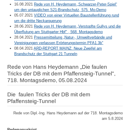
16.08.2021
Rede von H. Heydemann „Schwarzer-Peter-Spiel“
um den untauglichen S21-Brandschutz, 575. Mo-Demo
05.07.2021
VIDEO von einer Virtuellen Baustellenführung rund
um die dritte Neckarquerung
28.06.2021
Rede von H. Heydemann „Verstopfte Gullys und die
Überflutung am Stuttgarter Hbf" , 568. Montagsdemo
28.04.2021
Pressemitteilung „Natur-, Umweltverbände und
Vereinigungen verlassen Erörterungstermin PFA1.3b"
08.04.2021
ARD-REPORT MAINZ: Neue Zweifel am
Brandschutz der Stuttgart 21 Tunneln
Rede von Hans Heydemann „Die faulen
Tricks der DB mit dem Pfaffensteig-Tunnel",
718. Montagsdemo, 05.08.2024
Die faulen Tricks der DB mit dem
Pfaffensteig-Tunnel
Rede von Dipl.-Ing. Hans Heydemann auf der 718. Montagsdemo
am 5.8.2024
Redemanuskript