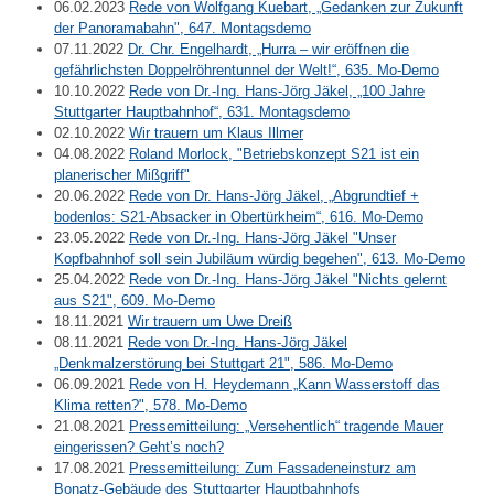
06.02.2023
Rede von Wolfgang Kuebart, „Gedanken zur Zukunft
der Panoramabahn", 647. Montagsdemo
07.11.2022
Dr. Chr. Engelhardt, „Hurra – wir eröffnen die
gefährlichsten Doppelröhrentunnel der Welt!“, 635. Mo-Demo
10.10.2022
Rede von Dr.-Ing. Hans-Jörg Jäkel, „100 Jahre
Stuttgarter Hauptbahnhof“, 631. Montagsdemo
02.10.2022
Wir trauern um Klaus Illmer
04.08.2022
Roland Morlock, "Betriebskonzept S21 ist ein
planerischer Mißgriff"
20.06.2022
Rede von Dr. Hans-Jörg Jäkel, „Abgrundtief +
bodenlos: S21-Absacker in Obertürkheim“, 616. Mo-Demo
23.05.2022
Rede von Dr.-Ing. Hans-Jörg Jäkel "Unser
Kopfbahnhof soll sein Jubiläum würdig begehen", 613. Mo-Demo
25.04.2022
Rede von Dr.-Ing. Hans-Jörg Jäkel "Nichts gelernt
aus S21", 609. Mo-Demo
18.11.2021
Wir trauern um Uwe Dreiß
08.11.2021
Rede von Dr.-Ing. Hans-Jörg Jäkel
„Denkmalzerstörung bei Stuttgart 21", 586. Mo-Demo
06.09.2021
Rede von H. Heydemann „Kann Wasserstoff das
Klima retten?", 578. Mo-Demo
21.08.2021
Pressemitteilung: „Versehentlich“ tragende Mauer
eingerissen? Geht’s noch?
17.08.2021
Pressemitteilung: Zum Fassadeneinsturz am
Bonatz-Gebäude des Stuttgarter Hauptbahnhofs