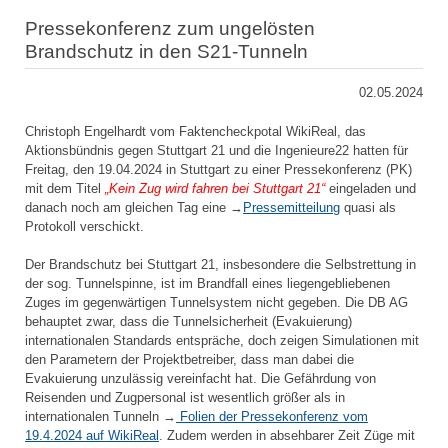
Pressekonferenz zum ungelösten
Brandschutz in den S21-Tunneln
02.05.2024
Christoph Engelhardt vom Faktencheckpotal WikiReal, das
Aktionsbündnis gegen Stuttgart 21 und die Ingenieure22 hatten für
Freitag, den 19.04.2024 in Stuttgart zu einer Pressekonferenz (PK)
mit dem Titel
„Kein Zug wird fahren bei Stuttgart 21“
eingeladen und
danach noch am gleichen Tag eine →
Pressemitteilung
quasi als
Protokoll verschickt.
Der Brandschutz bei Stuttgart 21, insbesondere die Selbstrettung in
der sog. Tunnelspinne, ist im Brandfall eines liegengebliebenen
Zuges im gegenwärtigen Tunnelsystem nicht gegeben. Die DB AG
behauptet zwar, dass die Tunnelsicherheit (Evakuierung)
internationalen Standards entspräche, doch zeigen Simulationen mit
den Parametern der Projektbetreiber, dass man dabei die
Evakuierung unzulässig vereinfacht hat. Die Gefährdung von
Reisenden und Zugpersonal ist wesentlich größer als in
internationalen Tunneln →
Folien der Pressekonferenz vom
19.4.2024 auf WikiReal
. Zudem werden in absehbarer Zeit Züge mit