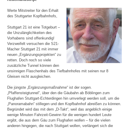
Werte Mitstreiter für den Erhalt
des Stuttgarter Kopfbahnhofs,
Stuttgart 21 ist eine Totgeburt –
die Unzulänglichkeiten des
Vorhabens sind offenkundig!
Verzweifelt versuchen die S21-
Macher Stuttgart 21 mit immer
neuen „Ergänzungsprojekten“ zu
retten. Doch noch so viele
zusätzliche Tunnel können den
unsinnigen Flaschenhals des Tiefbahnhofes mit seinen nur 8
Gleisen nicht ausgleichen.
Die jüngste „Ergänzungsmaßnahme“ ist der sogen.
„Pfaffensteigtunnel“, über den die Gäubahn ab Böblingen zum
Flughafen Stuttgart-Echterdingen hin umverlegt werden soll, um die
„Panoramabahn“ stillegen und den Kopfbahnhof abreißen zu können.
Begründet wird das mit dem „D-Takt“, weil das angeblich einige
wenige Minuten Fahrzeit-Gewinn für die wenigen hundert Leute
ergibt, die aus dem Gäu zum Flughafen wollen – für die vielen
anderen hingegen, die nach Stuttgart wollen, verlängert sich die