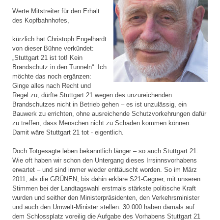
Werte Mitstreiter für den Erhalt
des Kopfbahnhofes,
kürzlich hat Christoph Engelhardt
von dieser Bühne verkündet:
„Stuttgart 21 ist tot! Kein
Brandschutz in den Tunneln“. Ich
möchte das noch ergänzen:
Ginge alles nach Recht und
Regel zu, dürfte Stuttgart 21 wegen des unzureichenden
Brandschutzes nicht in Betrieb gehen – es ist unzulässig, ein
Bauwerk zu errichten, ohne ausreichende Schutzvorkehrungen dafür
zu treffen, dass Menschen nicht zu Schaden kommen können.
Damit wäre Stuttgart 21 tot - eigentlich.
Doch Totgesagte leben bekanntlich länger – so auch Stuttgart 21.
Wie oft haben wir schon den Untergang dieses Irrsinnsvorhabens
erwartet – und sind immer wieder enttäuscht worden. So im März
2011, als die GRÜNEN, bis dahin erkläre S21-Gegner, mit unseren
Stimmen bei der Landtagswahl erstmals stärkste politische Kraft
wurden und seither den Ministerpräsidenten, den Verkehrsminister
und auch den Umwelt-Minister stellen. 30.000 haben damals auf
dem Schlossplatz voreilig die Aufgabe des Vorhabens Stuttgart 21