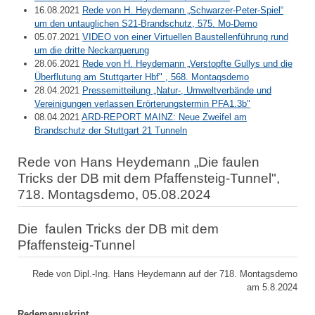
16.08.2021
Rede von H. Heydemann „Schwarzer-Peter-Spiel“
um den untauglichen S21-Brandschutz, 575. Mo-Demo
05.07.2021
VIDEO von einer Virtuellen Baustellenführung rund
um die dritte Neckarquerung
28.06.2021
Rede von H. Heydemann „Verstopfte Gullys und die
Überflutung am Stuttgarter Hbf" , 568. Montagsdemo
28.04.2021
Pressemitteilung „Natur-, Umweltverbände und
Vereinigungen verlassen Erörterungstermin PFA1.3b"
08.04.2021
ARD-REPORT MAINZ: Neue Zweifel am
Brandschutz der Stuttgart 21 Tunneln
Rede von Hans Heydemann „Die faulen
Tricks der DB mit dem Pfaffensteig-Tunnel",
718. Montagsdemo, 05.08.2024
Die faulen Tricks der DB mit dem
Pfaffensteig-Tunnel
Rede von Dipl.-Ing. Hans Heydemann auf der 718. Montagsdemo
am 5.8.2024
Redemanuskript