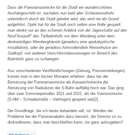
Dass die Panoramastrecke für die Stadt ein wunderschönes
Aushängeschild ist, nachdem nun bald aller Schienenverkehr
unterirdisch durch die Stadt geleitet wird, das wird nie als Grund
aufgeführt. Optik hat für die Stadt noch selten eine Rolle gespielt,
man denke nur an den schönen Anblick von der Jägerstraße auf den
Nord“Auspuff“ des Tiefbahnhofs vor dem Weinberg unter dem
denkwürdigen Weinberghäusle (geradezu eine apokalyptische
Installation), oder die geradezu formvollendete Riesenhutze am
Südkopf, von anderen Verschlimmbesserungen im Bereich des
Bahnhofs ganz zu schweigen.
Aus verschiedenen Veröffentlichungen (Zeitung, Pressemeldungen)
konnte man in den letzten Monaten erfahren, dass bei der
Benutzung der Panoramastrecke als Ausweichstrecke die
Abnutzung von Radsätzen der S-Bahn auffällig hoch war. Das ging
über zwei Sommerperioden 2021 und 2022, als die Stammstrecke
(S-Hbf – Schwabstraße – Vaihingen) gesperrt war[2].
Die Grundfrage, die ich heute behandeln will, ist: Werden die
Probleme bei der Panoramabahn dazu benutzt, die Strecke so zu
diskreditieren, dass man beschließen kann, sie ganz aufzugeben?