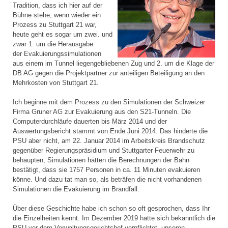
Tradition, dass ich hier auf der
Bühne stehe, wenn wieder ein
Prozess zu Stuttgart 21 war,
heute geht es sogar um zwei. und
zwar 1. um die Herausgabe
der Evakuierungssimulationen
aus einem im Tunnel liegengebliebenen Zug und 2. um die Klage der
DB AG gegen die Projektpartner zur anteiligen Beteiligung an den
Mehrkosten von Stuttgart 21.
Ich beginne mit dem Prozess zu den Simulationen der Schweizer
Firma Gruner AG zur Evakuierung aus den S21-Tunneln. Die
Computerdurchläufe dauerten bis März 2014 und der
Auswertungsbericht stammt von Ende Juni 2014. Das hinderte die
PSU aber nicht, am 22. Januar 2014 im Arbeitskreis Brandschutz
gegenüber Regierungspräsidium und Stuttgarter Feuerwehr zu
behaupten, Simulationen hätten die Berechnungen der Bahn
bestätigt, dass sie 1757 Personen in ca. 11 Minuten evakuieren
könne. Und dazu tat man so, als beträfen die nicht vorhandenen
Simulationen die Evakuierung im Brandfall.
Über diese Geschichte habe ich schon so oft gesprochen, dass Ihr
die Einzelheiten kennt. Im Dezember 2019 hatte sich bekanntlich die
PSU vor dem Verwaltungsgerichtshof verpflichtet, unseren