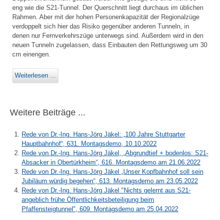
eng wie die S21-Tunnel. Der Querschnitt liegt durchaus im üblichen
Rahmen. Aber mit der hohen Personenkapazität der Regionalzüge
verdoppelt sich hier das Risiko gegenüber anderen Tunneln, in
denen nur Fernverkehrszüge unterwegs sind. Außerdem wird in den
neuen Tunneln zugelassen, dass Einbauten den Rettungsweg um 30
cm einengen.
Weiterlesen ...
Weitere Beiträge ...
Rede von Dr.-Ing. Hans-Jörg Jäkel: „100 Jahre Stuttgarter
Hauptbahnhof“, 631. Montagsdemo, 10.10.2022
Rede von Dr.-Ing. Hans-Jörg Jäkel, „Abgrundtief + bodenlos: S21-
Absacker in Obertürkheim“, 616. Montagsdemo am 21.06.2022
Rede von Dr.-Ing. Hans-Jörg Jäkel „Unser Kopfbahnhof soll sein
Jubiläum würdig begehen“, 613. Montagsdemo am 23.05.2022
Rede von Dr.-Ing. Hans-Jörg Jäkel "Nichts gelernt aus S21-
angeblich frühe Öffentlichkeitsbeteiligung beim
Pfaffensteigtunnel", 609. Montagsdemo am 25.04.2022