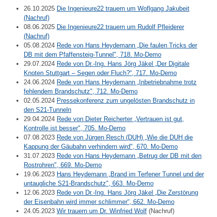
26.10.2025
Die Ingenieure22 trauern um Woflgang Jakubeit
(Nachruf)
08.06.2025
Die Ingenieure22 trauern um Rudolf Pfleiderer
(Nachruf)
05.08.2024
Rede von Hans Heydemann „Die faulen Tricks der
DB mit dem Pfaffensteig-Tunnel", 718. Mo-Demo
29.07.2024
Rede von Dr.-Ing. Hans Jörg Jäkel „Der Digitale
Knoten Stuttgart – Segen oder Fluch?“, 717. Mo-Demo
24.06.2024
Rede von Hans Heydemann „Inbetriebnahme trotz
fehlendem Brandschutz", 712. Mo-Demo
02.05.2024
Pressekonferenz zum ungelösten Brandschutz in
den S21-Tunneln
29.04.2024
Rede von Dieter Reicherter „Vertrauen ist gut,
Kontrolle ist besser", 705. Mo-Demo
07.08.2023
Rede von Jürgen Resch (DUH) „Wie die DUH die
Kappung der Gäubahn verhindern wird", 670. Mo-Demo
31.07.2023
Rede von Hans Heydemann „Betrug der DB mit den
Rostrohren", 669. Mo-Demo
19.06.2023
Hans Heydemann „Brand im Terfener Tunnel und der
untaugliche S21-Brandschutz", 663. Mo-Demo
12.06.2023
Rede von Dr.-Ing. Hans Jörg Jäkel „Die Zerstörung
der Eisenbahn wird immer schlimmer“, 662. Mo-Demo
24.05.2023
Wir trauern um Dr. Winfried Wolf
(Nachruf)