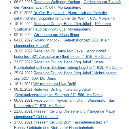
06.02.2023
Rede von Wolfgang Kuebart, „Gedanken zur Zukunft
der Panoramabahn", 647. Montagsdemo
07.11.2022
Dr. Chr. Engelhardt, „Hurra – wir eröffnen die
gefährlichsten Doppelröhrentunnel der Welt!“, 635. Mo-Demo
10.10.2022
Rede von Dr.-Ing. Hans-Jörg Jäkel, „100 Jahre
Stuttgarter Hauptbahnhof“, 631. Montagsdemo
02.10.2022
Wir trauern um Klaus Illmer
04.08.2022
Roland Morlock, "Betriebskonzept S21 ist ein
planerischer Mißgriff"
20.06.2022
Rede von Dr. Hans-Jörg Jäkel, „Abgrundtief +
bodenlos: S21-Absacker in Obertürkheim“, 616. Mo-Demo
23.05.2022
Rede von Dr.-Ing. Hans-Jörg Jäkel "Unser
Kopfbahnhof soll sein Jubiläum würdig begehen", 613. Mo-Demo
25.04.2022
Rede von Dr.-Ing. Hans-Jörg Jäkel "Nichts gelernt
aus S21", 609. Mo-Demo
18.11.2021
Wir trauern um Uwe Dreiß
08.11.2021
Rede von Dr.-Ing. Hans-Jörg Jäkel
„Denkmalzerstörung bei Stuttgart 21", 586. Mo-Demo
06.09.2021
Rede von H. Heydemann „Kann Wasserstoff das
Klima retten?", 578. Mo-Demo
21.08.2021
Pressemitteilung: „Versehentlich“ tragende Mauer
eingerissen? Geht’s noch?
17.08.2021
Pressemitteilung: Zum Fassadeneinsturz am
Bonatz-Gebäude des Stuttgarter Hauptbahnhofs