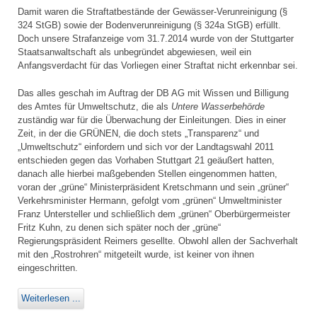
Damit waren die Straftatbestände der Gewässer-Verunreinigung (§
324 StGB) sowie der Bodenverunreinigung (§ 324a StGB) erfüllt.
Doch unsere Strafanzeige vom 31.7.2014 wurde von der Stuttgarter
Staatsanwaltschaft als unbegründet abgewiesen, weil ein
Anfangsverdacht für das Vorliegen einer Straftat nicht erkennbar sei.
Das alles geschah im Auftrag der DB AG mit Wissen und Billigung
des Amtes für Umweltschutz, die als
Untere Wasserbehörde
zuständig war für die Überwachung der Einleitungen. Dies in einer
Zeit, in der die GRÜNEN, die doch stets „Transparenz“ und
„Umweltschutz“ einfordern und sich vor der Landtagswahl 2011
entschieden gegen das Vorhaben Stuttgart 21 geäußert hatten,
danach alle hierbei maßgebenden Stellen eingenommen hatten,
voran der „grüne“ Ministerpräsident Kretschmann und sein „grüner“
Verkehrsminister Hermann, gefolgt vom „grünen“ Umweltminister
Franz Untersteller und schließlich dem „grünen“ Oberbürgermeister
Fritz Kuhn, zu denen sich später noch der „grüne“
Regierungspräsident Reimers gesellte. Obwohl allen der Sachverhalt
mit den „Rostrohren“ mitgeteilt wurde, ist keiner von ihnen
eingeschritten.
Weiterlesen ...