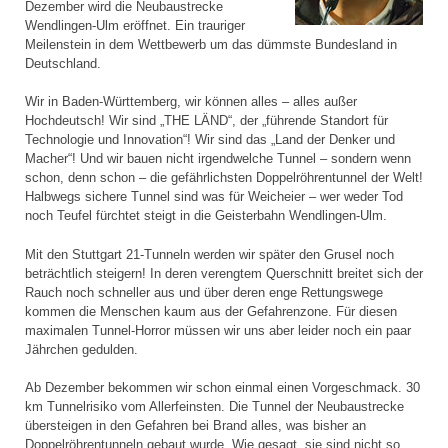
Dezember wird die Neubaustrecke
Wendlingen-Ulm eröffnet. Ein trauriger
Meilenstein in dem Wettbewerb um das dümmste Bundesland in
Deutschland.
Wir in Baden-Württemberg, wir können alles – alles außer
Hochdeutsch! Wir sind „THE LÄND“, der „führende Standort für
Technologie und Innovation“! Wir sind das „Land der Denker und
Macher“! Und wir bauen nicht irgendwelche Tunnel – sondern wenn
schon, denn schon – die gefährlichsten Doppelröhrentunnel der Welt!
Halbwegs sichere Tunnel sind was für Weicheier – wer weder Tod
noch Teufel fürchtet steigt in die Geisterbahn Wendlingen-Ulm.
Mit den Stuttgart 21-Tunneln werden wir später den Grusel noch
beträchtlich steigern! In deren verengtem Querschnitt breitet sich der
Rauch noch schneller aus und über deren enge Rettungswege
kommen die Menschen kaum aus der Gefahrenzone. Für diesen
maximalen Tunnel-Horror müssen wir uns aber leider noch ein paar
Jährchen gedulden.
Ab Dezember bekommen wir schon einmal einen Vorgeschmack. 30
km Tunnelrisiko vom Allerfeinsten. Die Tunnel der Neubaustrecke
übersteigen in den Gefahren bei Brand alles, was bisher an
Doppelröhrentunneln gebaut wurde. Wie gesagt, sie sind nicht so