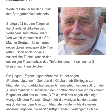
Werte Mitstreiter für den Erhalt
des Stuttgarter Kopfbahnhofs,
Stuttgart 21 ist eine Totgeburt –
die Unzulänglichkeiten des
Vorhabens sind offenkundig!
Verzweifelt versuchen die S21-
Macher Stuttgart 21 mit immer
neuen „Ergänzungsprojekten“ zu
retten. Doch noch so viele
zusätzliche Tunnel können den
unsinnigen Flaschenhals des Tiefbahnhofes mit seinen nur 8
Gleisen nicht ausgleichen.
Die jüngste „Ergänzungsmaßnahme“ ist der sogen.
„Pfaffensteigtunnel“, über den die Gäubahn ab Böblingen zum
Flughafen Stuttgart-Echterdingen hin umverlegt werden soll, um die
„Panoramabahn“ stillegen und den Kopfbahnhof abreißen zu können.
Begründet wird das mit dem „D-Takt“, weil das angeblich einige
wenige Minuten Fahrzeit-Gewinn für die wenigen hundert Leute
ergibt, die aus dem Gäu zum Flughafen wollen – für die vielen
anderen hingegen, die nach Stuttgart wollen, verlängert sich die