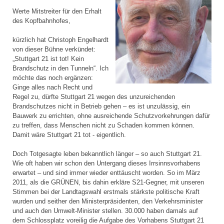
Werte Mitstreiter für den Erhalt
des Kopfbahnhofes,
kürzlich hat Christoph Engelhardt
von dieser Bühne verkündet:
„Stuttgart 21 ist tot! Kein
Brandschutz in den Tunneln“. Ich
möchte das noch ergänzen:
Ginge alles nach Recht und
Regel zu, dürfte Stuttgart 21 wegen des unzureichenden
Brandschutzes nicht in Betrieb gehen – es ist unzulässig, ein
Bauwerk zu errichten, ohne ausreichende Schutzvorkehrungen dafür
zu treffen, dass Menschen nicht zu Schaden kommen können.
Damit wäre Stuttgart 21 tot - eigentlich.
Doch Totgesagte leben bekanntlich länger – so auch Stuttgart 21.
Wie oft haben wir schon den Untergang dieses Irrsinnsvorhabens
erwartet – und sind immer wieder enttäuscht worden. So im März
2011, als die GRÜNEN, bis dahin erkläre S21-Gegner, mit unseren
Stimmen bei der Landtagswahl erstmals stärkste politische Kraft
wurden und seither den Ministerpräsidenten, den Verkehrsminister
und auch den Umwelt-Minister stellen. 30.000 haben damals auf
dem Schlossplatz voreilig die Aufgabe des Vorhabens Stuttgart 21