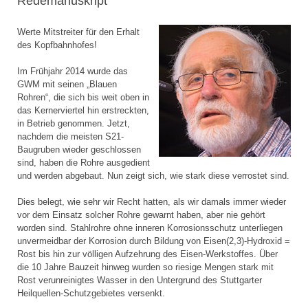
Redemanuskript
Werte Mitstreiter für den Erhalt
des Kopfbahnhofes!
Im Frühjahr 2014 wurde das
GWM mit seinen „Blauen
Rohren“, die sich bis weit oben in
das Kernerviertel hin erstreckten,
in Betrieb genommen. Jetzt,
nachdem die meisten S21-
Baugruben wieder geschlossen
sind, haben die Rohre ausgedient
und werden abgebaut. Nun zeigt sich, wie stark diese verrostet sind.
Dies belegt, wie sehr wir Recht hatten, als wir damals immer wieder
vor dem Einsatz solcher Rohre gewarnt haben, aber nie gehört
worden sind. Stahlrohre ohne inneren Korrosionsschutz unterliegen
unvermeidbar der Korrosion durch Bildung von Eisen(2,3)-Hydroxid =
Rost bis hin zur völligen Aufzehrung des Eisen-Werkstoffes. Über
die 10 Jahre Bauzeit hinweg wurden so riesige Mengen stark mit
Rost verunreinigtes Wasser in den Untergrund des Stuttgarter
Heilquellen-Schutzgebietes versenkt.