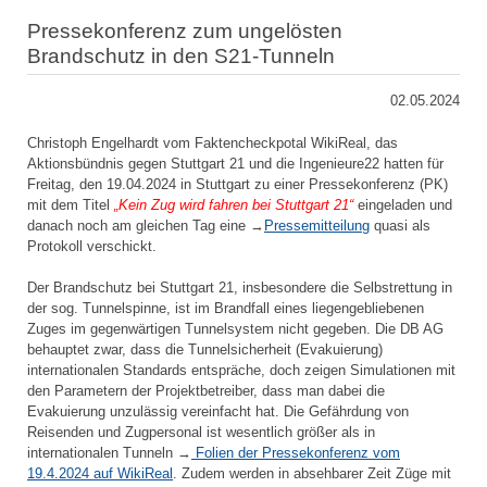
Pressekonferenz zum ungelösten
Brandschutz in den S21-Tunneln
02.05.2024
Christoph Engelhardt vom Faktencheckpotal WikiReal, das
Aktionsbündnis gegen Stuttgart 21 und die Ingenieure22 hatten für
Freitag, den 19.04.2024 in Stuttgart zu einer Pressekonferenz (PK)
mit dem Titel
„Kein Zug wird fahren bei Stuttgart 21“
eingeladen und
danach noch am gleichen Tag eine →
Pressemitteilung
quasi als
Protokoll verschickt.
Der Brandschutz bei Stuttgart 21, insbesondere die Selbstrettung in
der sog. Tunnelspinne, ist im Brandfall eines liegengebliebenen
Zuges im gegenwärtigen Tunnelsystem nicht gegeben. Die DB AG
behauptet zwar, dass die Tunnelsicherheit (Evakuierung)
internationalen Standards entspräche, doch zeigen Simulationen mit
den Parametern der Projektbetreiber, dass man dabei die
Evakuierung unzulässig vereinfacht hat. Die Gefährdung von
Reisenden und Zugpersonal ist wesentlich größer als in
internationalen Tunneln →
Folien der Pressekonferenz vom
19.4.2024 auf WikiReal
. Zudem werden in absehbarer Zeit Züge mit