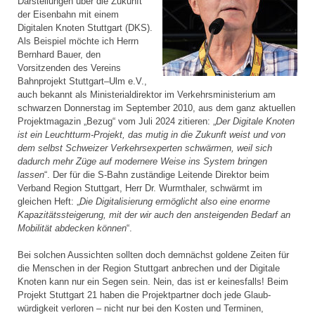
Darstellungen über die Zukunft
der Eisenbahn mit einem
Digitalen Knoten Stuttgart (DKS).
Als Beispiel möchte ich Herrn
Bernhard Bauer, den
Vorsitzenden des Vereins
Bahnprojekt Stuttgart–Ulm e.V.,
auch bekannt als Ministerial­direktor im Verkehrsministerium am
schwarzen Donnerstag im September 2010, aus dem ganz aktuellen
Projektmagazin „Bezug“ vom Juli 2024 zitieren: „
Der Digitale Knoten
ist ein Leuchtturm-Projekt, das mutig in die Zukunft weist und von
dem selbst Schweizer Verkehrsexperten schwärmen, weil sich
dadurch mehr Züge auf modernere Weise ins System bringen
lassen
“. Der für die S-Bahn zuständige Leitende Direktor beim
Verband Region Stuttgart, Herr Dr. Wurmthaler, schwärmt im
gleichen Heft: „
Die Digitalisierung ermöglicht also eine enorme
Kapazitätssteigerung, mit der wir auch den ansteigenden Bedarf an
Mobilität abdecken können
“.
Bei solchen Aussichten sollten doch demnächst goldene Zeiten für
die Menschen in der Region Stuttgart anbrechen und der Digitale
Knoten kann nur ein Segen sein. Nein, das ist er keinesfalls! Beim
Projekt Stuttgart 21 haben die Projektpartner doch jede Glaub­
würdigkeit verloren – nicht nur bei den Kosten und Terminen,