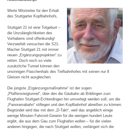
Werte Mitstreiter für den Erhalt
des Stuttgarter Kopfbahnhofs,
Stuttgart 21 ist eine Totgeburt –
die Unzulänglichkeiten des
Vorhabens sind offenkundig!
Verzweifelt versuchen die S21-
Macher Stuttgart 21 mit immer
neuen „Ergänzungsprojekten“ zu
retten. Doch noch so viele
zusätzliche Tunnel können den
unsinnigen Flaschenhals des Tiefbahnhofes mit seinen nur 8
Gleisen nicht ausgleichen.
Die jüngste „Ergänzungsmaßnahme“ ist der sogen.
„Pfaffensteigtunnel“, über den die Gäubahn ab Böblingen zum
Flughafen Stuttgart-Echterdingen hin umverlegt werden soll, um die
„Panoramabahn“ stillegen und den Kopfbahnhof abreißen zu können.
Begründet wird das mit dem „D-Takt“, weil das angeblich einige
wenige Minuten Fahrzeit-Gewinn für die wenigen hundert Leute
ergibt, die aus dem Gäu zum Flughafen wollen – für die vielen
anderen hingegen, die nach Stuttgart wollen, verlängert sich die