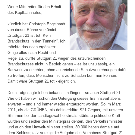
Werte Mitstreiter für den Erhalt
des Kopfbahnhofes,
kürzlich hat Christoph Engelhardt
von dieser Bühne verkündet:
„Stuttgart 21 ist tot! Kein
Brandschutz in den Tunneln“. Ich
möchte das noch ergänzen:
Ginge alles nach Recht und
Regel zu, dürfte Stuttgart 21 wegen des unzureichenden
Brandschutzes nicht in Betrieb gehen – es ist unzulässig, ein
Bauwerk zu errichten, ohne ausreichende Schutzvorkehrungen dafür
zu treffen, dass Menschen nicht zu Schaden kommen können.
Damit wäre Stuttgart 21 tot - eigentlich.
Doch Totgesagte leben bekanntlich länger – so auch Stuttgart 21.
Wie oft haben wir schon den Untergang dieses Irrsinnsvorhabens
erwartet – und sind immer wieder enttäuscht worden. So im März
2011, als die GRÜNEN, bis dahin erkläre S21-Gegner, mit unseren
Stimmen bei der Landtagswahl erstmals stärkste politische Kraft
wurden und seither den Ministerpräsidenten, den Verkehrsminister
und auch den Umwelt-Minister stellen. 30.000 haben damals auf
dem Schlossplatz voreilig die Aufgabe des Vorhabens Stuttgart 21