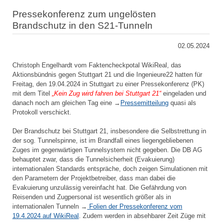
Pressekonferenz zum ungelösten
Brandschutz in den S21-Tunneln
02.05.2024
Christoph Engelhardt vom Faktencheckpotal WikiReal, das
Aktionsbündnis gegen Stuttgart 21 und die Ingenieure22 hatten für
Freitag, den 19.04.2024 in Stuttgart zu einer Pressekonferenz (PK)
mit dem Titel
„Kein Zug wird fahren bei Stuttgart 21“
eingeladen und
danach noch am gleichen Tag eine →
Pressemitteilung
quasi als
Protokoll verschickt.
Der Brandschutz bei Stuttgart 21, insbesondere die Selbstrettung in
der sog. Tunnelspinne, ist im Brandfall eines liegengebliebenen
Zuges im gegenwärtigen Tunnelsystem nicht gegeben. Die DB AG
behauptet zwar, dass die Tunnelsicherheit (Evakuierung)
internationalen Standards entspräche, doch zeigen Simulationen mit
den Parametern der Projektbetreiber, dass man dabei die
Evakuierung unzulässig vereinfacht hat. Die Gefährdung von
Reisenden und Zugpersonal ist wesentlich größer als in
internationalen Tunneln →
Folien der Pressekonferenz vom
19.4.2024 auf WikiReal
. Zudem werden in absehbarer Zeit Züge mit