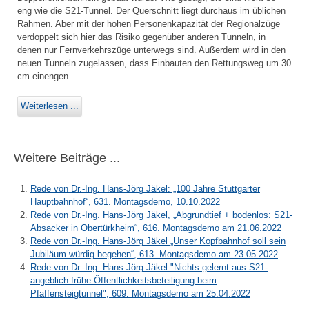
eng wie die S21-Tunnel. Der Querschnitt liegt durchaus im üblichen
Rahmen. Aber mit der hohen Personenkapazität der Regionalzüge
verdoppelt sich hier das Risiko gegenüber anderen Tunneln, in
denen nur Fernverkehrszüge unterwegs sind. Außerdem wird in den
neuen Tunneln zugelassen, dass Einbauten den Rettungsweg um 30
cm einengen.
Weiterlesen ...
Weitere Beiträge ...
Rede von Dr.-Ing. Hans-Jörg Jäkel: „100 Jahre Stuttgarter
Hauptbahnhof“, 631. Montagsdemo, 10.10.2022
Rede von Dr.-Ing. Hans-Jörg Jäkel, „Abgrundtief + bodenlos: S21-
Absacker in Obertürkheim“, 616. Montagsdemo am 21.06.2022
Rede von Dr.-Ing. Hans-Jörg Jäkel „Unser Kopfbahnhof soll sein
Jubiläum würdig begehen“, 613. Montagsdemo am 23.05.2022
Rede von Dr.-Ing. Hans-Jörg Jäkel "Nichts gelernt aus S21-
angeblich frühe Öffentlichkeitsbeteiligung beim
Pfaffensteigtunnel", 609. Montagsdemo am 25.04.2022