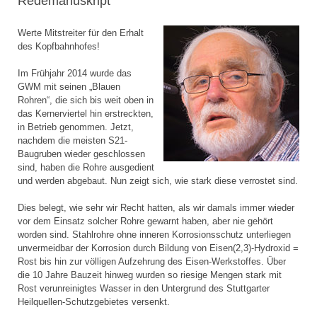
Redemanuskript
Werte Mitstreiter für den Erhalt
des Kopfbahnhofes!
Im Frühjahr 2014 wurde das
GWM mit seinen „Blauen
Rohren“, die sich bis weit oben in
das Kernerviertel hin erstreckten,
in Betrieb genommen. Jetzt,
nachdem die meisten S21-
Baugruben wieder geschlossen
sind, haben die Rohre ausgedient
und werden abgebaut. Nun zeigt sich, wie stark diese verrostet sind.
Dies belegt, wie sehr wir Recht hatten, als wir damals immer wieder
vor dem Einsatz solcher Rohre gewarnt haben, aber nie gehört
worden sind. Stahlrohre ohne inneren Korrosionsschutz unterliegen
unvermeidbar der Korrosion durch Bildung von Eisen(2,3)-Hydroxid =
Rost bis hin zur völligen Aufzehrung des Eisen-Werkstoffes. Über
die 10 Jahre Bauzeit hinweg wurden so riesige Mengen stark mit
Rost verunreinigtes Wasser in den Untergrund des Stuttgarter
Heilquellen-Schutzgebietes versenkt.