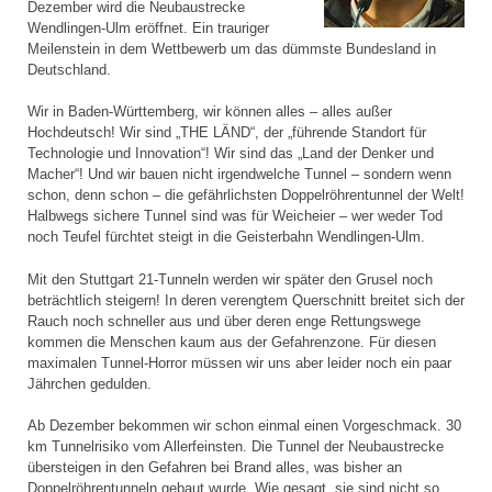
Dezember wird die Neubaustrecke
Wendlingen-Ulm eröffnet. Ein trauriger
Meilenstein in dem Wettbewerb um das dümmste Bundesland in
Deutschland.
Wir in Baden-Württemberg, wir können alles – alles außer
Hochdeutsch! Wir sind „THE LÄND“, der „führende Standort für
Technologie und Innovation“! Wir sind das „Land der Denker und
Macher“! Und wir bauen nicht irgendwelche Tunnel – sondern wenn
schon, denn schon – die gefährlichsten Doppelröhrentunnel der Welt!
Halbwegs sichere Tunnel sind was für Weicheier – wer weder Tod
noch Teufel fürchtet steigt in die Geisterbahn Wendlingen-Ulm.
Mit den Stuttgart 21-Tunneln werden wir später den Grusel noch
beträchtlich steigern! In deren verengtem Querschnitt breitet sich der
Rauch noch schneller aus und über deren enge Rettungswege
kommen die Menschen kaum aus der Gefahrenzone. Für diesen
maximalen Tunnel-Horror müssen wir uns aber leider noch ein paar
Jährchen gedulden.
Ab Dezember bekommen wir schon einmal einen Vorgeschmack. 30
km Tunnelrisiko vom Allerfeinsten. Die Tunnel der Neubaustrecke
übersteigen in den Gefahren bei Brand alles, was bisher an
Doppelröhrentunneln gebaut wurde. Wie gesagt, sie sind nicht so