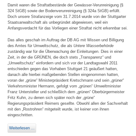
Damit waren die Straftatbestände der Gewässer-Verunreinigung (§
324 StGB) sowie der Bodenverunreinigung (§ 324a StGB) erfüllt.
Doch unsere Strafanzeige vom 31.7.2014 wurde von der Stuttgarter
Staatsanwaltschaft als unbegründet abgewiesen, weil ein
Anfangsverdacht für das Vorliegen einer Straftat nicht erkennbar sei.
Das alles geschah im Auftrag der DB AG mit Wissen und Billigung
des Amtes für Umweltschutz, die als
Untere Wasserbehörde
zuständig war für die Überwachung der Einleitungen. Dies in einer
Zeit, in der die GRÜNEN, die doch stets „Transparenz“ und
„Umweltschutz“ einfordern und sich vor der Landtagswahl 2011
entschieden gegen das Vorhaben Stuttgart 21 geäußert hatten,
danach alle hierbei maßgebenden Stellen eingenommen hatten,
voran der „grüne“ Ministerpräsident Kretschmann und sein „grüner“
Verkehrsminister Hermann, gefolgt vom „grünen“ Umweltminister
Franz Untersteller und schließlich dem „grünen“ Oberbürgermeister
Fritz Kuhn, zu denen sich später noch der „grüne“
Regierungspräsident Reimers gesellte. Obwohl allen der Sachverhalt
mit den „Rostrohren“ mitgeteilt wurde, ist keiner von ihnen
eingeschritten.
Weiterlesen ...