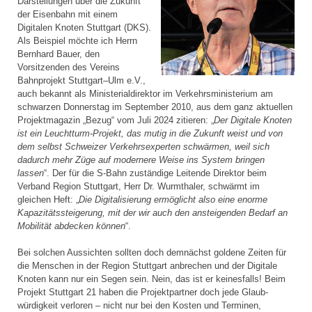
Darstellungen über die Zukunft
der Eisenbahn mit einem
Digitalen Knoten Stuttgart (DKS).
Als Beispiel möchte ich Herrn
Bernhard Bauer, den
Vorsitzenden des Vereins
Bahnprojekt Stuttgart–Ulm e.V.,
auch bekannt als Ministerial­direktor im Verkehrsministerium am
schwarzen Donnerstag im September 2010, aus dem ganz aktuellen
Projektmagazin „Bezug“ vom Juli 2024 zitieren: „
Der Digitale Knoten
ist ein Leuchtturm-Projekt, das mutig in die Zukunft weist und von
dem selbst Schweizer Verkehrsexperten schwärmen, weil sich
dadurch mehr Züge auf modernere Weise ins System bringen
lassen
“. Der für die S-Bahn zuständige Leitende Direktor beim
Verband Region Stuttgart, Herr Dr. Wurmthaler, schwärmt im
gleichen Heft: „
Die Digitalisierung ermöglicht also eine enorme
Kapazitätssteigerung, mit der wir auch den ansteigenden Bedarf an
Mobilität abdecken können
“.
Bei solchen Aussichten sollten doch demnächst goldene Zeiten für
die Menschen in der Region Stuttgart anbrechen und der Digitale
Knoten kann nur ein Segen sein. Nein, das ist er keinesfalls! Beim
Projekt Stuttgart 21 haben die Projektpartner doch jede Glaub­
würdigkeit verloren – nicht nur bei den Kosten und Terminen,