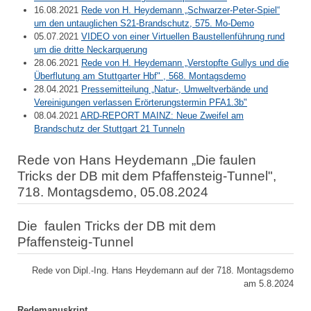
16.08.2021
Rede von H. Heydemann „Schwarzer-Peter-Spiel“
um den untauglichen S21-Brandschutz, 575. Mo-Demo
05.07.2021
VIDEO von einer Virtuellen Baustellenführung rund
um die dritte Neckarquerung
28.06.2021
Rede von H. Heydemann „Verstopfte Gullys und die
Überflutung am Stuttgarter Hbf" , 568. Montagsdemo
28.04.2021
Pressemitteilung „Natur-, Umweltverbände und
Vereinigungen verlassen Erörterungstermin PFA1.3b"
08.04.2021
ARD-REPORT MAINZ: Neue Zweifel am
Brandschutz der Stuttgart 21 Tunneln
Rede von Hans Heydemann „Die faulen
Tricks der DB mit dem Pfaffensteig-Tunnel",
718. Montagsdemo, 05.08.2024
Die faulen Tricks der DB mit dem
Pfaffensteig-Tunnel
Rede von Dipl.-Ing. Hans Heydemann auf der 718. Montagsdemo
am 5.8.2024
Redemanuskript