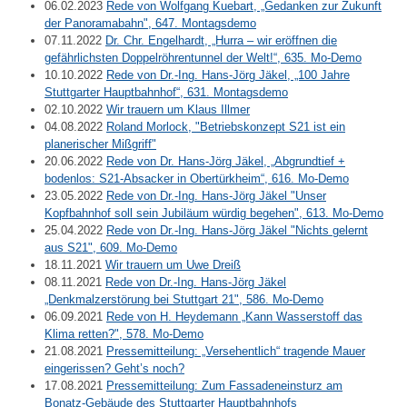
06.02.2023
Rede von Wolfgang Kuebart, „Gedanken zur Zukunft
der Panoramabahn", 647. Montagsdemo
07.11.2022
Dr. Chr. Engelhardt, „Hurra – wir eröffnen die
gefährlichsten Doppelröhrentunnel der Welt!“, 635. Mo-Demo
10.10.2022
Rede von Dr.-Ing. Hans-Jörg Jäkel, „100 Jahre
Stuttgarter Hauptbahnhof“, 631. Montagsdemo
02.10.2022
Wir trauern um Klaus Illmer
04.08.2022
Roland Morlock, "Betriebskonzept S21 ist ein
planerischer Mißgriff"
20.06.2022
Rede von Dr. Hans-Jörg Jäkel, „Abgrundtief +
bodenlos: S21-Absacker in Obertürkheim“, 616. Mo-Demo
23.05.2022
Rede von Dr.-Ing. Hans-Jörg Jäkel "Unser
Kopfbahnhof soll sein Jubiläum würdig begehen", 613. Mo-Demo
25.04.2022
Rede von Dr.-Ing. Hans-Jörg Jäkel "Nichts gelernt
aus S21", 609. Mo-Demo
18.11.2021
Wir trauern um Uwe Dreiß
08.11.2021
Rede von Dr.-Ing. Hans-Jörg Jäkel
„Denkmalzerstörung bei Stuttgart 21", 586. Mo-Demo
06.09.2021
Rede von H. Heydemann „Kann Wasserstoff das
Klima retten?", 578. Mo-Demo
21.08.2021
Pressemitteilung: „Versehentlich“ tragende Mauer
eingerissen? Geht’s noch?
17.08.2021
Pressemitteilung: Zum Fassadeneinsturz am
Bonatz-Gebäude des Stuttgarter Hauptbahnhofs