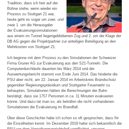
Tradition, dass ich hier auf der
Bühne stehe, wenn wieder ein
Prozess zu Stuttgart 21 war,
heute geht es sogar um zwei. und
zwar 1. um die Herausgabe
der Evakuierungssimulationen
aus einem im Tunnel liegengebliebenen Zug und 2. um die Klage der
DB AG gegen die Projektpartner zur anteiligen Beteiligung an den
Mehrkosten von Stuttgart 21.
Ich beginne mit dem Prozess zu den Simulationen der Schweizer
Firma Gruner AG zur Evakuierung aus den S21-Tunneln. Die
Computerdurchläufe dauerten bis März 2014 und der
Auswertungsbericht stammt von Ende Juni 2014. Das hinderte die
PSU aber nicht, am 22. Januar 2014 im Arbeitskreis Brandschutz
gegenüber Regierungspräsidium und Stuttgarter Feuerwehr zu
behaupten, Simulationen hätten die Berechnungen der Bahn
bestätigt, dass sie 1757 Personen in ca. 11 Minuten evakuieren
könne. Und dazu tat man so, als beträfen die nicht vorhandenen
Simulationen die Evakuierung im Brandfall.
Über diese Geschichte habe ich schon so oft gesprochen, dass Ihr
die Einzelheiten kennt. Im Dezember 2019 hatte sich bekanntlich die
PSU vor dem Verwaltungsgerichtshof verpflichtet, unseren