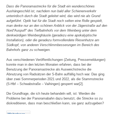
Dass die Panoramastrecke für die Stadt ein wunderschönes
Aushängeschild ist, nachdem nun bald aller Schienenverkehr
unterirdisch durch die Stadt geleitet wird, das wird nie als Grund
aufgeführt. Optik hat für die Stadt noch selten eine Rolle gespielt,
man denke nur an den schönen Anblick von der Jägerstraße auf den
Nord“Auspuff“ des Tiefbahnhofs vor dem Weinberg unter dem
denkwürdigen Weinberghäusle (geradezu eine apokalyptische
Installation), oder die geradezu formvollendete Riesenhutze am
Südkopf, von anderen Verschlimmbesserungen im Bereich des
Bahnhofs ganz zu schweigen.
Aus verschiedenen Veröffentlichungen (Zeitung, Pressemeldungen)
konnte man in den letzten Monaten erfahren, dass bei der
Benutzung der Panoramastrecke als Ausweichstrecke die
Abnutzung von Radsätzen der S-Bahn auffällig hoch war. Das ging
über zwei Sommerperioden 2021 und 2022, als die Stammstrecke
(S-Hbf – Schwabstraße – Vaihingen) gesperrt war[2].
Die Grundfrage, die ich heute behandeln will, ist: Werden die
Probleme bei der Panoramabahn dazu benutzt, die Strecke so zu
diskreditieren, dass man beschließen kann, sie ganz aufzugeben?