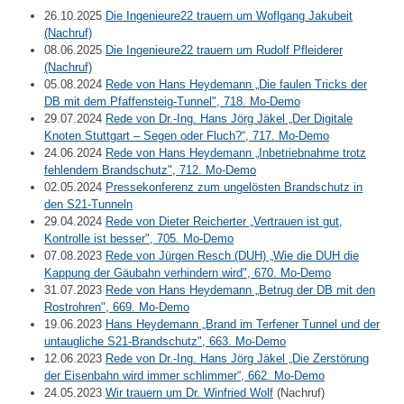
26.10.2025
Die Ingenieure22 trauern um Woflgang Jakubeit
(Nachruf)
08.06.2025
Die Ingenieure22 trauern um Rudolf Pfleiderer
(Nachruf)
05.08.2024
Rede von Hans Heydemann „Die faulen Tricks der
DB mit dem Pfaffensteig-Tunnel", 718. Mo-Demo
29.07.2024
Rede von Dr.-Ing. Hans Jörg Jäkel „Der Digitale
Knoten Stuttgart – Segen oder Fluch?“, 717. Mo-Demo
24.06.2024
Rede von Hans Heydemann „Inbetriebnahme trotz
fehlendem Brandschutz", 712. Mo-Demo
02.05.2024
Pressekonferenz zum ungelösten Brandschutz in
den S21-Tunneln
29.04.2024
Rede von Dieter Reicherter „Vertrauen ist gut,
Kontrolle ist besser", 705. Mo-Demo
07.08.2023
Rede von Jürgen Resch (DUH) „Wie die DUH die
Kappung der Gäubahn verhindern wird", 670. Mo-Demo
31.07.2023
Rede von Hans Heydemann „Betrug der DB mit den
Rostrohren", 669. Mo-Demo
19.06.2023
Hans Heydemann „Brand im Terfener Tunnel und der
untaugliche S21-Brandschutz", 663. Mo-Demo
12.06.2023
Rede von Dr.-Ing. Hans Jörg Jäkel „Die Zerstörung
der Eisenbahn wird immer schlimmer“, 662. Mo-Demo
24.05.2023
Wir trauern um Dr. Winfried Wolf
(Nachruf)