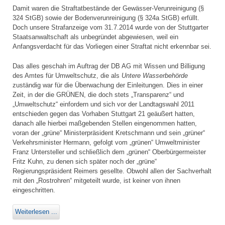
Damit waren die Straftatbestände der Gewässer-Verunreinigung (§
324 StGB) sowie der Bodenverunreinigung (§ 324a StGB) erfüllt.
Doch unsere Strafanzeige vom 31.7.2014 wurde von der Stuttgarter
Staatsanwaltschaft als unbegründet abgewiesen, weil ein
Anfangsverdacht für das Vorliegen einer Straftat nicht erkennbar sei.
Das alles geschah im Auftrag der DB AG mit Wissen und Billigung
des Amtes für Umweltschutz, die als
Untere Wasserbehörde
zuständig war für die Überwachung der Einleitungen. Dies in einer
Zeit, in der die GRÜNEN, die doch stets „Transparenz“ und
„Umweltschutz“ einfordern und sich vor der Landtagswahl 2011
entschieden gegen das Vorhaben Stuttgart 21 geäußert hatten,
danach alle hierbei maßgebenden Stellen eingenommen hatten,
voran der „grüne“ Ministerpräsident Kretschmann und sein „grüner“
Verkehrsminister Hermann, gefolgt vom „grünen“ Umweltminister
Franz Untersteller und schließlich dem „grünen“ Oberbürgermeister
Fritz Kuhn, zu denen sich später noch der „grüne“
Regierungspräsident Reimers gesellte. Obwohl allen der Sachverhalt
mit den „Rostrohren“ mitgeteilt wurde, ist keiner von ihnen
eingeschritten.
Weiterlesen ...