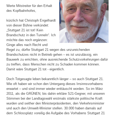
Werte Mitstreiter für den Erhalt
des Kopfbahnhofes,
kürzlich hat Christoph Engelhardt
von dieser Bühne verkündet:
„Stuttgart 21 ist tot! Kein
Brandschutz in den Tunneln“. Ich
möchte das noch ergänzen:
Ginge alles nach Recht und
Regel zu, dürfte Stuttgart 21 wegen des unzureichenden
Brandschutzes nicht in Betrieb gehen – es ist unzulässig, ein
Bauwerk zu errichten, ohne ausreichende Schutzvorkehrungen dafür
zu treffen, dass Menschen nicht zu Schaden kommen können.
Damit wäre Stuttgart 21 tot - eigentlich.
Doch Totgesagte leben bekanntlich länger – so auch Stuttgart 21.
Wie oft haben wir schon den Untergang dieses Irrsinnsvorhabens
erwartet – und sind immer wieder enttäuscht worden. So im März
2011, als die GRÜNEN, bis dahin erkläre S21-Gegner, mit unseren
Stimmen bei der Landtagswahl erstmals stärkste politische Kraft
wurden und seither den Ministerpräsidenten, den Verkehrsminister
und auch den Umwelt-Minister stellen. 30.000 haben damals auf
dem Schlossplatz voreilig die Aufgabe des Vorhabens Stuttgart 21