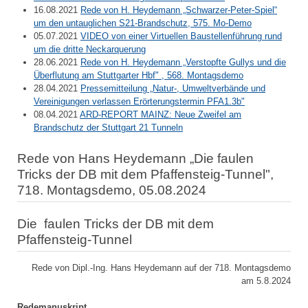
16.08.2021
Rede von H. Heydemann „Schwarzer-Peter-Spiel“
um den untauglichen S21-Brandschutz, 575. Mo-Demo
05.07.2021
VIDEO von einer Virtuellen Baustellenführung rund
um die dritte Neckarquerung
28.06.2021
Rede von H. Heydemann „Verstopfte Gullys und die
Überflutung am Stuttgarter Hbf" , 568. Montagsdemo
28.04.2021
Pressemitteilung „Natur-, Umweltverbände und
Vereinigungen verlassen Erörterungstermin PFA1.3b"
08.04.2021
ARD-REPORT MAINZ: Neue Zweifel am
Brandschutz der Stuttgart 21 Tunneln
Rede von Hans Heydemann „Die faulen
Tricks der DB mit dem Pfaffensteig-Tunnel",
718. Montagsdemo, 05.08.2024
Die faulen Tricks der DB mit dem
Pfaffensteig-Tunnel
Rede von Dipl.-Ing. Hans Heydemann auf der 718. Montagsdemo
am 5.8.2024
Redemanuskript