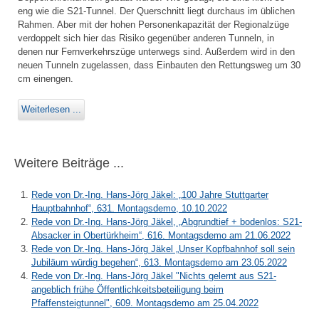
eng wie die S21-Tunnel. Der Querschnitt liegt durchaus im üblichen
Rahmen. Aber mit der hohen Personenkapazität der Regionalzüge
verdoppelt sich hier das Risiko gegenüber anderen Tunneln, in
denen nur Fernverkehrszüge unterwegs sind. Außerdem wird in den
neuen Tunneln zugelassen, dass Einbauten den Rettungsweg um 30
cm einengen.
Weiterlesen ...
Weitere Beiträge ...
Rede von Dr.-Ing. Hans-Jörg Jäkel: „100 Jahre Stuttgarter
Hauptbahnhof“, 631. Montagsdemo, 10.10.2022
Rede von Dr.-Ing. Hans-Jörg Jäkel, „Abgrundtief + bodenlos: S21-
Absacker in Obertürkheim“, 616. Montagsdemo am 21.06.2022
Rede von Dr.-Ing. Hans-Jörg Jäkel „Unser Kopfbahnhof soll sein
Jubiläum würdig begehen“, 613. Montagsdemo am 23.05.2022
Rede von Dr.-Ing. Hans-Jörg Jäkel "Nichts gelernt aus S21-
angeblich frühe Öffentlichkeitsbeteiligung beim
Pfaffensteigtunnel", 609. Montagsdemo am 25.04.2022