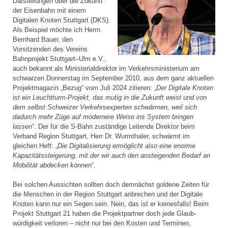
Darstellungen über die Zukunft
der Eisenbahn mit einem
Digitalen Knoten Stuttgart (DKS).
Als Beispiel möchte ich Herrn
Bernhard Bauer, den
Vorsitzenden des Vereins
Bahnprojekt Stuttgart–Ulm e.V.,
auch bekannt als Ministerial­direktor im Verkehrsministerium am
schwarzen Donnerstag im September 2010, aus dem ganz aktuellen
Projektmagazin „Bezug“ vom Juli 2024 zitieren: „
Der Digitale Knoten
ist ein Leuchtturm-Projekt, das mutig in die Zukunft weist und von
dem selbst Schweizer Verkehrsexperten schwärmen, weil sich
dadurch mehr Züge auf modernere Weise ins System bringen
lassen
“. Der für die S-Bahn zuständige Leitende Direktor beim
Verband Region Stuttgart, Herr Dr. Wurmthaler, schwärmt im
gleichen Heft: „
Die Digitalisierung ermöglicht also eine enorme
Kapazitätssteigerung, mit der wir auch den ansteigenden Bedarf an
Mobilität abdecken können
“.
Bei solchen Aussichten sollten doch demnächst goldene Zeiten für
die Menschen in der Region Stuttgart anbrechen und der Digitale
Knoten kann nur ein Segen sein. Nein, das ist er keinesfalls! Beim
Projekt Stuttgart 21 haben die Projektpartner doch jede Glaub­
würdigkeit verloren – nicht nur bei den Kosten und Terminen,