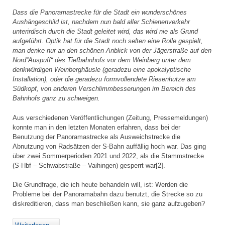
Dass die Panoramastrecke für die Stadt ein wunderschönes
Aushängeschild ist, nachdem nun bald aller Schienenverkehr
unterirdisch durch die Stadt geleitet wird, das wird nie als Grund
aufgeführt. Optik hat für die Stadt noch selten eine Rolle gespielt,
man denke nur an den schönen Anblick von der Jägerstraße auf den
Nord“Auspuff“ des Tiefbahnhofs vor dem Weinberg unter dem
denkwürdigen Weinberghäusle (geradezu eine apokalyptische
Installation), oder die geradezu formvollendete Riesenhutze am
Südkopf, von anderen Verschlimmbesserungen im Bereich des
Bahnhofs ganz zu schweigen.
Aus verschiedenen Veröffentlichungen (Zeitung, Pressemeldungen)
konnte man in den letzten Monaten erfahren, dass bei der
Benutzung der Panoramastrecke als Ausweichstrecke die
Abnutzung von Radsätzen der S-Bahn auffällig hoch war. Das ging
über zwei Sommerperioden 2021 und 2022, als die Stammstrecke
(S-Hbf – Schwabstraße – Vaihingen) gesperrt war[2].
Die Grundfrage, die ich heute behandeln will, ist: Werden die
Probleme bei der Panoramabahn dazu benutzt, die Strecke so zu
diskreditieren, dass man beschließen kann, sie ganz aufzugeben?