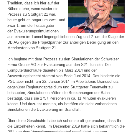
Tradition, dass ich hier auf der
Bühne stehe, wenn wieder ein
Prozess zu Stuttgart 21 war,
heute geht es sogar um zwei. und
zwar 1. um die Herausgabe
der Evakuierungssimulationen
aus einem im Tunnel liegengebliebenen Zug und 2. um die Klage der
DB AG gegen die Projektpartner zur anteiligen Beteiligung an den
Mehrkosten von Stuttgart 21.
Ich beginne mit dem Prozess zu den Simulationen der Schweizer
Firma Gruner AG zur Evakuierung aus den S21-Tunneln. Die
Computerdurchläufe dauerten bis März 2014 und der
Auswertungsbericht stammt von Ende Juni 2014. Das hinderte die
PSU aber nicht, am 22. Januar 2014 im Arbeitskreis Brandschutz
gegenüber Regierungspräsidium und Stuttgarter Feuerwehr zu
behaupten, Simulationen hätten die Berechnungen der Bahn
bestätigt, dass sie 1757 Personen in ca. 11 Minuten evakuieren
könne. Und dazu tat man so, als beträfen die nicht vorhandenen
Simulationen die Evakuierung im Brandfall.
Über diese Geschichte habe ich schon so oft gesprochen, dass Ihr
die Einzelheiten kennt. Im Dezember 2019 hatte sich bekanntlich die
PSU vor dem Verwaltungsgerichtshof verpflichtet, unseren