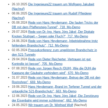
26.10.2025
Die Ingenieure22 trauern um Woflgang Jakubeit
(Nachruf)
08.06.2025
Die Ingenieure22 trauern um Rudolf Pfleiderer
(Nachruf)
05.08.2024
Rede von Hans Heydemann „Die faulen Tricks der
DB mit dem Pfaffensteig-Tunnel", 718. Mo-Demo
29.07.2024
Rede von Dr.-Ing. Hans Jörg Jäkel „Der Digitale
Knoten Stuttgart – Segen oder Fluch?“, 717. Mo-Demo
24.06.2024
Rede von Hans Heydemann „Inbetriebnahme trotz
fehlendem Brandschutz", 712. Mo-Demo
02.05.2024
Pressekonferenz zum ungelösten Brandschutz in
den S21-Tunneln
29.04.2024
Rede von Dieter Reicherter „Vertrauen ist gut,
Kontrolle ist besser", 705. Mo-Demo
07.08.2023
Rede von Jürgen Resch (DUH) „Wie die DUH die
Kappung der Gäubahn verhindern wird", 670. Mo-Demo
31.07.2023
Rede von Hans Heydemann „Betrug der DB mit den
Rostrohren", 669. Mo-Demo
19.06.2023
Hans Heydemann „Brand im Terfener Tunnel und der
untaugliche S21-Brandschutz", 663. Mo-Demo
12.06.2023
Rede von Dr.-Ing. Hans Jörg Jäkel „Die Zerstörung
der Eisenbahn wird immer schlimmer“, 662. Mo-Demo
24.05.2023
Wir trauern um Dr. Winfried Wolf
(Nachruf)