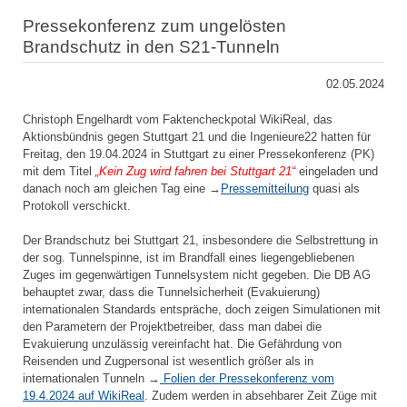
Pressekonferenz zum ungelösten
Brandschutz in den S21-Tunneln
02.05.2024
Christoph Engelhardt vom Faktencheckpotal WikiReal, das
Aktionsbündnis gegen Stuttgart 21 und die Ingenieure22 hatten für
Freitag, den 19.04.2024 in Stuttgart zu einer Pressekonferenz (PK)
mit dem Titel
„Kein Zug wird fahren bei Stuttgart 21“
eingeladen und
danach noch am gleichen Tag eine →
Pressemitteilung
quasi als
Protokoll verschickt.
Der Brandschutz bei Stuttgart 21, insbesondere die Selbstrettung in
der sog. Tunnelspinne, ist im Brandfall eines liegengebliebenen
Zuges im gegenwärtigen Tunnelsystem nicht gegeben. Die DB AG
behauptet zwar, dass die Tunnelsicherheit (Evakuierung)
internationalen Standards entspräche, doch zeigen Simulationen mit
den Parametern der Projektbetreiber, dass man dabei die
Evakuierung unzulässig vereinfacht hat. Die Gefährdung von
Reisenden und Zugpersonal ist wesentlich größer als in
internationalen Tunneln →
Folien der Pressekonferenz vom
19.4.2024 auf WikiReal
. Zudem werden in absehbarer Zeit Züge mit