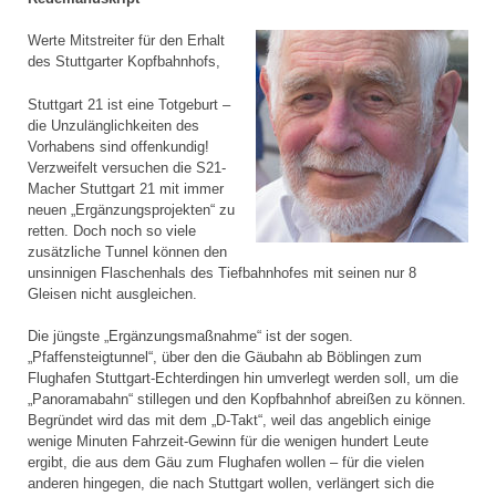
Werte Mitstreiter für den Erhalt
des Stuttgarter Kopfbahnhofs,
Stuttgart 21 ist eine Totgeburt –
die Unzulänglichkeiten des
Vorhabens sind offenkundig!
Verzweifelt versuchen die S21-
Macher Stuttgart 21 mit immer
neuen „Ergänzungsprojekten“ zu
retten. Doch noch so viele
zusätzliche Tunnel können den
unsinnigen Flaschenhals des Tiefbahnhofes mit seinen nur 8
Gleisen nicht ausgleichen.
Die jüngste „Ergänzungsmaßnahme“ ist der sogen.
„Pfaffensteigtunnel“, über den die Gäubahn ab Böblingen zum
Flughafen Stuttgart-Echterdingen hin umverlegt werden soll, um die
„Panoramabahn“ stillegen und den Kopfbahnhof abreißen zu können.
Begründet wird das mit dem „D-Takt“, weil das angeblich einige
wenige Minuten Fahrzeit-Gewinn für die wenigen hundert Leute
ergibt, die aus dem Gäu zum Flughafen wollen – für die vielen
anderen hingegen, die nach Stuttgart wollen, verlängert sich die