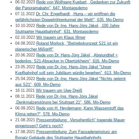
06.02.2023
Rede von Wolfgang Kuebart, „Gedanken zur Zukunft
der Panoramabahn", 647. Montagsdemo
07.11.2022
Dr. Chr. Engelhardt, „Hurra – wir eröffnen die
gefährlichsten Doppelröhrentunnel der Welt!“, 635. Mo-Demo
10.10.2022
Rede von Dr.-Ing. Hans-Jörg Jäkel, „100 Jahre
Stuttgarter Hauptbahnhof“, 631. Montagsdemo
02.10.2022
Wir trauern um Klaus Illmer
04.08.2022
Roland Morlock, "Betriebskonzept S21 ist ein
planerischer Mißgriff"
20.06.2022
Rede von Dr. Hans-Jörg Jäkel, „Abgrundtief +
bodenlos: S21-Absacker in Obertürkheim“, 616. Mo-Demo
23.05.2022
Rede von Dr.-Ing. Hans-Jörg Jäkel "Unser
Kopfbahnhof soll sein Jubiläum würdig begehen", 613. Mo-Demo
25.04.2022
Rede von Dr.-Ing. Hans-Jörg Jäkel "Nichts gelernt
aus S21", 609. Mo-Demo
18.11.2021
Wir trauern um Uwe Dreiß
08.11.2021
Rede von Dr.-Ing. Hans-Jörg Jäkel
„Denkmalzerstörung bei Stuttgart 21", 586. Mo-Demo
06.09.2021
Rede von H. Heydemann „Kann Wasserstoff das
Klima retten?", 578. Mo-Demo
21.08.2021
Pressemitteilung: „Versehentlich“ tragende Mauer
eingerissen? Geht’s noch?
17.08.2021
Pressemitteilung: Zum Fassadeneinsturz am
Bonatz-Gebäude des Stuttgarter Hauptbahnhofs