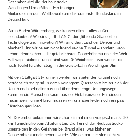
Dezember wird die Neubaustrecke
Wendlingen-Ulm eröffnet. Ein trauriger
Meilenstein in dem Wettbewerb um das dümmste Bundesland in
Deutschland.
Wir in Baden-Württemberg, wir können alles – alles außer
Hochdeutsch! Wir sind „THE LÄND“, der „führende Standort für
Technologie und Innovation“! Wir sind das „Land der Denker und
Macher“! Und wir bauen nicht irgendwelche Tunnel – sondern wenn
schon, denn schon – die gefährlichsten Doppelröhrentunnel der Welt!
Halbwegs sichere Tunnel sind was für Weicheier – wer weder Tod
noch Teufel fürchtet steigt in die Geisterbahn Wendlingen-Ulm.
Mit den Stuttgart 21-Tunneln werden wir später den Grusel noch
beträchtlich steigern! In deren verengtem Querschnitt breitet sich der
Rauch noch schneller aus und über deren enge Rettungswege
kommen die Menschen kaum aus der Gefahrenzone. Für diesen
maximalen Tunnel-Horror müssen wir uns aber leider noch ein paar
Jährchen gedulden.
Ab Dezember bekommen wir schon einmal einen Vorgeschmack. 30
km Tunnelrisiko vom Allerfeinsten. Die Tunnel der Neubaustrecke
übersteigen in den Gefahren bei Brand alles, was bisher an
Doppelröhrentunneln gebaut wurde. Wie gesagt, sie sind nicht so