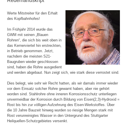
Redemanuskript
Werte Mitstreiter für den Erhalt
des Kopfbahnhofes!
Im Frühjahr 2014 wurde das
GWM mit seinen „Blauen
Rohren“, die sich bis weit oben in
das Kernerviertel hin erstreckten,
in Betrieb genommen. Jetzt,
nachdem die meisten S21-
Baugruben wieder geschlossen
sind, haben die Rohre ausgedient
und werden abgebaut. Nun zeigt sich, wie stark diese verrostet sind.
Dies belegt, wie sehr wir Recht hatten, als wir damals immer wieder
vor dem Einsatz solcher Rohre gewarnt haben, aber nie gehört
worden sind. Stahlrohre ohne inneren Korrosionsschutz unterliegen
unvermeidbar der Korrosion durch Bildung von Eisen(2,3)-Hydroxid =
Rost bis hin zur völligen Aufzehrung des Eisen-Werkstoffes. Über
die 10 Jahre Bauzeit hinweg wurden so riesige Mengen stark mit
Rost verunreinigtes Wasser in den Untergrund des Stuttgarter
Heilquellen-Schutzgebietes versenkt.