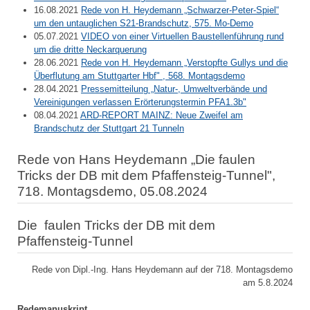
16.08.2021
Rede von H. Heydemann „Schwarzer-Peter-Spiel“
um den untauglichen S21-Brandschutz, 575. Mo-Demo
05.07.2021
VIDEO von einer Virtuellen Baustellenführung rund
um die dritte Neckarquerung
28.06.2021
Rede von H. Heydemann „Verstopfte Gullys und die
Überflutung am Stuttgarter Hbf" , 568. Montagsdemo
28.04.2021
Pressemitteilung „Natur-, Umweltverbände und
Vereinigungen verlassen Erörterungstermin PFA1.3b"
08.04.2021
ARD-REPORT MAINZ: Neue Zweifel am
Brandschutz der Stuttgart 21 Tunneln
Rede von Hans Heydemann „Die faulen
Tricks der DB mit dem Pfaffensteig-Tunnel",
718. Montagsdemo, 05.08.2024
Die faulen Tricks der DB mit dem
Pfaffensteig-Tunnel
Rede von Dipl.-Ing. Hans Heydemann auf der 718. Montagsdemo
am 5.8.2024
Redemanuskript