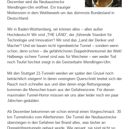
Dezember wird die Neubaustrecke
Wendlingen-Ulm eröffnet. Ein trauriger
Meilenstein in dem Wettbewerb um das dümmste Bundesland in
Deutschland.
Wir in Baden-Württemberg, wir können alles – alles außer
Hochdeutsch! Wir sind „THE LÄND“, der „führende Standort für
Technologie und Innovation“! Wir sind das „Land der Denker und
Macher“! Und wir bauen nicht irgendwelche Tunnel – sondern wenn
schon, denn schon – die gefährlichsten Doppelröhrentunnel der Welt!
Halbwegs sichere Tunnel sind was für Weicheier – wer weder Tod
noch Teufel fürchtet steigt in die Geisterbahn Wendlingen-Ulm.
Mit den Stuttgart 21-Tunneln werden wir später den Grusel noch
beträchtlich steigern! In deren verengtem Querschnitt breitet sich der
Rauch noch schneller aus und über deren enge Rettungswege
kommen die Menschen kaum aus der Gefahrenzone. Für diesen
maximalen Tunnel-Horror müssen wir uns aber leider noch ein paar
Jährchen gedulden.
Ab Dezember bekommen wir schon einmal einen Vorgeschmack. 30
km Tunnelrisiko vom Allerfeinsten. Die Tunnel der Neubaustrecke
übersteigen in den Gefahren bei Brand alles, was bisher an
Doppelröhrentunneln gebaut wurde. Wie gesagt, sie sind nicht so