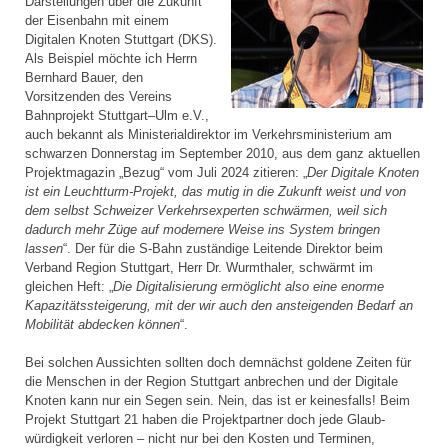
Darstellungen über die Zukunft
der Eisenbahn mit einem
Digitalen Knoten Stuttgart (DKS).
Als Beispiel möchte ich Herrn
Bernhard Bauer, den
Vorsitzenden des Vereins
Bahnprojekt Stuttgart–Ulm e.V.,
auch bekannt als Ministerial­direktor im Verkehrsministerium am
schwarzen Donnerstag im September 2010, aus dem ganz aktuellen
Projektmagazin „Bezug“ vom Juli 2024 zitieren: „
Der Digitale Knoten
ist ein Leuchtturm-Projekt, das mutig in die Zukunft weist und von
dem selbst Schweizer Verkehrsexperten schwärmen, weil sich
dadurch mehr Züge auf modernere Weise ins System bringen
lassen
“. Der für die S-Bahn zuständige Leitende Direktor beim
Verband Region Stuttgart, Herr Dr. Wurmthaler, schwärmt im
gleichen Heft: „
Die Digitalisierung ermöglicht also eine enorme
Kapazitätssteigerung, mit der wir auch den ansteigenden Bedarf an
Mobilität abdecken können
“.
Bei solchen Aussichten sollten doch demnächst goldene Zeiten für
die Menschen in der Region Stuttgart anbrechen und der Digitale
Knoten kann nur ein Segen sein. Nein, das ist er keinesfalls! Beim
Projekt Stuttgart 21 haben die Projektpartner doch jede Glaub­
würdigkeit verloren – nicht nur bei den Kosten und Terminen,