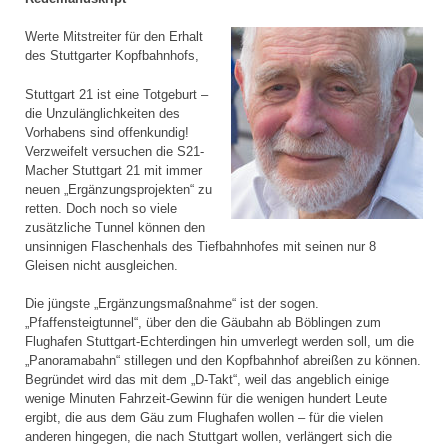
Werte Mitstreiter für den Erhalt
des Stuttgarter Kopfbahnhofs,
Stuttgart 21 ist eine Totgeburt –
die Unzulänglichkeiten des
Vorhabens sind offenkundig!
Verzweifelt versuchen die S21-
Macher Stuttgart 21 mit immer
neuen „Ergänzungsprojekten“ zu
retten. Doch noch so viele
zusätzliche Tunnel können den
unsinnigen Flaschenhals des Tiefbahnhofes mit seinen nur 8
Gleisen nicht ausgleichen.
Die jüngste „Ergänzungsmaßnahme“ ist der sogen.
„Pfaffensteigtunnel“, über den die Gäubahn ab Böblingen zum
Flughafen Stuttgart-Echterdingen hin umverlegt werden soll, um die
„Panoramabahn“ stillegen und den Kopfbahnhof abreißen zu können.
Begründet wird das mit dem „D-Takt“, weil das angeblich einige
wenige Minuten Fahrzeit-Gewinn für die wenigen hundert Leute
ergibt, die aus dem Gäu zum Flughafen wollen – für die vielen
anderen hingegen, die nach Stuttgart wollen, verlängert sich die