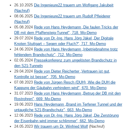
26.10.2025
Die Ingenieure22 trauern um Woflgang Jakubeit
(Nachruf)
08.06.2025
Die Ingenieure22 trauern um Rudolf Pfleiderer
(Nachruf)
05.08.2024
Rede von Hans Heydemann „Die faulen Tricks der
DB mit dem Pfaffensteig-Tunnel", 718. Mo-Demo
29.07.2024
Rede von Dr.-Ing. Hans Jörg Jäkel „Der Digitale
Knoten Stuttgart – Segen oder Fluch?“, 717. Mo-Demo
24.06.2024
Rede von Hans Heydemann „Inbetriebnahme trotz
fehlendem Brandschutz", 712. Mo-Demo
02.05.2024
Pressekonferenz zum ungelösten Brandschutz in
den S21-Tunneln
29.04.2024
Rede von Dieter Reicherter „Vertrauen ist gut,
Kontrolle ist besser", 705. Mo-Demo
07.08.2023
Rede von Jürgen Resch (DUH) „Wie die DUH die
Kappung der Gäubahn verhindern wird", 670. Mo-Demo
31.07.2023
Rede von Hans Heydemann „Betrug der DB mit den
Rostrohren", 669. Mo-Demo
19.06.2023
Hans Heydemann „Brand im Terfener Tunnel und der
untaugliche S21-Brandschutz", 663. Mo-Demo
12.06.2023
Rede von Dr.-Ing. Hans Jörg Jäkel „Die Zerstörung
der Eisenbahn wird immer schlimmer“, 662. Mo-Demo
24.05.2023
Wir trauern um Dr. Winfried Wolf
(Nachruf)