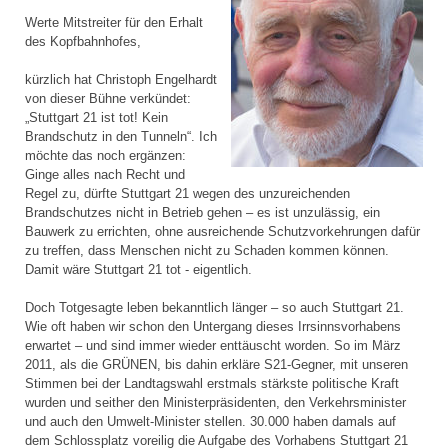
Werte Mitstreiter für den Erhalt
des Kopfbahnhofes,
kürzlich hat Christoph Engelhardt
von dieser Bühne verkündet:
„Stuttgart 21 ist tot! Kein
Brandschutz in den Tunneln“. Ich
möchte das noch ergänzen:
Ginge alles nach Recht und
Regel zu, dürfte Stuttgart 21 wegen des unzureichenden
Brandschutzes nicht in Betrieb gehen – es ist unzulässig, ein
Bauwerk zu errichten, ohne ausreichende Schutzvorkehrungen dafür
zu treffen, dass Menschen nicht zu Schaden kommen können.
Damit wäre Stuttgart 21 tot - eigentlich.
Doch Totgesagte leben bekanntlich länger – so auch Stuttgart 21.
Wie oft haben wir schon den Untergang dieses Irrsinnsvorhabens
erwartet – und sind immer wieder enttäuscht worden. So im März
2011, als die GRÜNEN, bis dahin erkläre S21-Gegner, mit unseren
Stimmen bei der Landtagswahl erstmals stärkste politische Kraft
wurden und seither den Ministerpräsidenten, den Verkehrsminister
und auch den Umwelt-Minister stellen. 30.000 haben damals auf
dem Schlossplatz voreilig die Aufgabe des Vorhabens Stuttgart 21