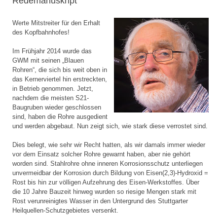
Redemanuskript
Werte Mitstreiter für den Erhalt
des Kopfbahnhofes!
Im Frühjahr 2014 wurde das
GWM mit seinen „Blauen
Rohren“, die sich bis weit oben in
das Kernerviertel hin erstreckten,
in Betrieb genommen. Jetzt,
nachdem die meisten S21-
Baugruben wieder geschlossen
sind, haben die Rohre ausgedient
und werden abgebaut. Nun zeigt sich, wie stark diese verrostet sind.
Dies belegt, wie sehr wir Recht hatten, als wir damals immer wieder
vor dem Einsatz solcher Rohre gewarnt haben, aber nie gehört
worden sind. Stahlrohre ohne inneren Korrosionsschutz unterliegen
unvermeidbar der Korrosion durch Bildung von Eisen(2,3)-Hydroxid =
Rost bis hin zur völligen Aufzehrung des Eisen-Werkstoffes. Über
die 10 Jahre Bauzeit hinweg wurden so riesige Mengen stark mit
Rost verunreinigtes Wasser in den Untergrund des Stuttgarter
Heilquellen-Schutzgebietes versenkt.