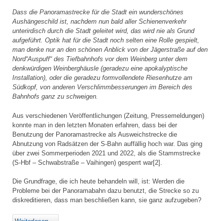
Dass die Panoramastrecke für die Stadt ein wunderschönes
Aushängeschild ist, nachdem nun bald aller Schienenverkehr
unterirdisch durch die Stadt geleitet wird, das wird nie als Grund
aufgeführt. Optik hat für die Stadt noch selten eine Rolle gespielt,
man denke nur an den schönen Anblick von der Jägerstraße auf den
Nord“Auspuff“ des Tiefbahnhofs vor dem Weinberg unter dem
denkwürdigen Weinberghäusle (geradezu eine apokalyptische
Installation), oder die geradezu formvollendete Riesenhutze am
Südkopf, von anderen Verschlimmbesserungen im Bereich des
Bahnhofs ganz zu schweigen.
Aus verschiedenen Veröffentlichungen (Zeitung, Pressemeldungen)
konnte man in den letzten Monaten erfahren, dass bei der
Benutzung der Panoramastrecke als Ausweichstrecke die
Abnutzung von Radsätzen der S-Bahn auffällig hoch war. Das ging
über zwei Sommerperioden 2021 und 2022, als die Stammstrecke
(S-Hbf – Schwabstraße – Vaihingen) gesperrt war[2].
Die Grundfrage, die ich heute behandeln will, ist: Werden die
Probleme bei der Panoramabahn dazu benutzt, die Strecke so zu
diskreditieren, dass man beschließen kann, sie ganz aufzugeben?