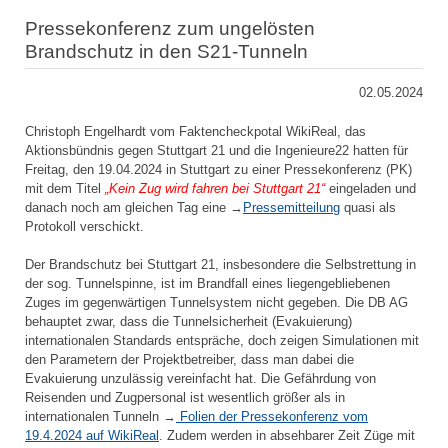
Pressekonferenz zum ungelösten
Brandschutz in den S21-Tunneln
02.05.2024
Christoph Engelhardt vom Faktencheckpotal WikiReal, das
Aktionsbündnis gegen Stuttgart 21 und die Ingenieure22 hatten für
Freitag, den 19.04.2024 in Stuttgart zu einer Pressekonferenz (PK)
mit dem Titel
„Kein Zug wird fahren bei Stuttgart 21“
eingeladen und
danach noch am gleichen Tag eine →
Pressemitteilung
quasi als
Protokoll verschickt.
Der Brandschutz bei Stuttgart 21, insbesondere die Selbstrettung in
der sog. Tunnelspinne, ist im Brandfall eines liegengebliebenen
Zuges im gegenwärtigen Tunnelsystem nicht gegeben. Die DB AG
behauptet zwar, dass die Tunnelsicherheit (Evakuierung)
internationalen Standards entspräche, doch zeigen Simulationen mit
den Parametern der Projektbetreiber, dass man dabei die
Evakuierung unzulässig vereinfacht hat. Die Gefährdung von
Reisenden und Zugpersonal ist wesentlich größer als in
internationalen Tunneln →
Folien der Pressekonferenz vom
19.4.2024 auf WikiReal
. Zudem werden in absehbarer Zeit Züge mit