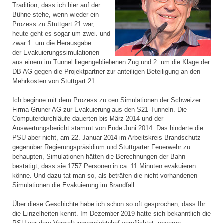
Tradition, dass ich hier auf der
Bühne stehe, wenn wieder ein
Prozess zu Stuttgart 21 war,
heute geht es sogar um zwei. und
zwar 1. um die Herausgabe
der Evakuierungssimulationen
aus einem im Tunnel liegengebliebenen Zug und 2. um die Klage der
DB AG gegen die Projektpartner zur anteiligen Beteiligung an den
Mehrkosten von Stuttgart 21.
Ich beginne mit dem Prozess zu den Simulationen der Schweizer
Firma Gruner AG zur Evakuierung aus den S21-Tunneln. Die
Computerdurchläufe dauerten bis März 2014 und der
Auswertungsbericht stammt von Ende Juni 2014. Das hinderte die
PSU aber nicht, am 22. Januar 2014 im Arbeitskreis Brandschutz
gegenüber Regierungspräsidium und Stuttgarter Feuerwehr zu
behaupten, Simulationen hätten die Berechnungen der Bahn
bestätigt, dass sie 1757 Personen in ca. 11 Minuten evakuieren
könne. Und dazu tat man so, als beträfen die nicht vorhandenen
Simulationen die Evakuierung im Brandfall.
Über diese Geschichte habe ich schon so oft gesprochen, dass Ihr
die Einzelheiten kennt. Im Dezember 2019 hatte sich bekanntlich die
PSU vor dem Verwaltungsgerichtshof verpflichtet, unseren