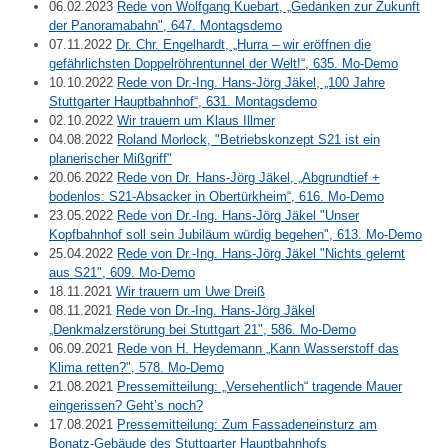
06.02.2023
Rede von Wolfgang Kuebart, „Gedanken zur Zukunft
der Panoramabahn", 647. Montagsdemo
07.11.2022
Dr. Chr. Engelhardt, „Hurra – wir eröffnen die
gefährlichsten Doppelröhrentunnel der Welt!“, 635. Mo-Demo
10.10.2022
Rede von Dr.-Ing. Hans-Jörg Jäkel, „100 Jahre
Stuttgarter Hauptbahnhof“, 631. Montagsdemo
02.10.2022
Wir trauern um Klaus Illmer
04.08.2022
Roland Morlock, "Betriebskonzept S21 ist ein
planerischer Mißgriff"
20.06.2022
Rede von Dr. Hans-Jörg Jäkel, „Abgrundtief +
bodenlos: S21-Absacker in Obertürkheim“, 616. Mo-Demo
23.05.2022
Rede von Dr.-Ing. Hans-Jörg Jäkel "Unser
Kopfbahnhof soll sein Jubiläum würdig begehen", 613. Mo-Demo
25.04.2022
Rede von Dr.-Ing. Hans-Jörg Jäkel "Nichts gelernt
aus S21", 609. Mo-Demo
18.11.2021
Wir trauern um Uwe Dreiß
08.11.2021
Rede von Dr.-Ing. Hans-Jörg Jäkel
„Denkmalzerstörung bei Stuttgart 21", 586. Mo-Demo
06.09.2021
Rede von H. Heydemann „Kann Wasserstoff das
Klima retten?", 578. Mo-Demo
21.08.2021
Pressemitteilung: „Versehentlich“ tragende Mauer
eingerissen? Geht’s noch?
17.08.2021
Pressemitteilung: Zum Fassadeneinsturz am
Bonatz-Gebäude des Stuttgarter Hauptbahnhofs