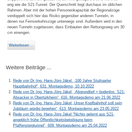
eng wie die S21-Tunnel. Der Querschnitt liegt durchaus im üblichen
Rahmen. Aber mit der hohen Personenkapazität der Regionalzüge
verdoppelt sich hier das Risiko gegenüber anderen Tunneln, in
denen nur Fernverkehrszüge unterwegs sind. Außerdem wird in den
neuen Tunneln zugelassen, dass Einbauten den Rettungsweg um 30
cm einengen.
Weiterlesen ...
Weitere Beiträge ...
Rede von Dr.-Ing. Hans-Jörg Jäkel: „100 Jahre Stuttgarter
Hauptbahnhof“, 631. Montagsdemo, 10.10.2022
Rede von Dr.-Ing. Hans-Jörg Jäkel, „Abgrundtief + bodenlos: S21-
Absacker in Obertürkheim“, 616. Montagsdemo am 21.06.2022
Rede von Dr.-Ing. Hans-Jörg Jäkel „Unser Kopfbahnhof soll sein
Jubiläum würdig begehen“, 613. Montagsdemo am 23.05.2022
Rede von Dr.-Ing. Hans-Jörg Jäkel "Nichts gelernt aus S21-
angeblich frühe Öffentlichkeitsbeteiligung beim
Pfaffensteigtunnel", 609. Montagsdemo am 25.04.2022