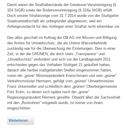
Damit waren die Straftatbestände der Gewässer-Verunreinigung (§
324 StGB) sowie der Bodenverunreinigung (§ 324a StGB) erfüllt.
Doch unsere Strafanzeige vom 31.7.2014 wurde von der Stuttgarter
Staatsanwaltschaft als unbegründet abgewiesen, weil ein
Anfangsverdacht für das Vorliegen einer Straftat nicht erkennbar sei.
Das alles geschah im Auftrag der DB AG mit Wissen und Billigung
des Amtes für Umweltschutz, die als
Untere Wasserbehörde
zuständig war für die Überwachung der Einleitungen. Dies in einer
Zeit, in der die GRÜNEN, die doch stets „Transparenz“ und
„Umweltschutz“ einfordern und sich vor der Landtagswahl 2011
entschieden gegen das Vorhaben Stuttgart 21 geäußert hatten,
danach alle hierbei maßgebenden Stellen eingenommen hatten,
voran der „grüne“ Ministerpräsident Kretschmann und sein „grüner“
Verkehrsminister Hermann, gefolgt vom „grünen“ Umweltminister
Franz Untersteller und schließlich dem „grünen“ Oberbürgermeister
Fritz Kuhn, zu denen sich später noch der „grüne“
Regierungspräsident Reimers gesellte. Obwohl allen der Sachverhalt
mit den „Rostrohren“ mitgeteilt wurde, ist keiner von ihnen
eingeschritten.
Weiterlesen ...